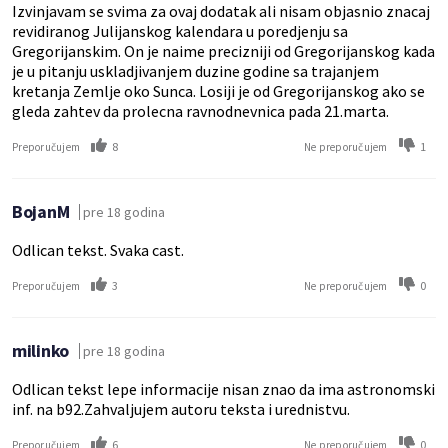
Izvinjavam se svima za ovaj dodatak ali nisam objasnio znacaj
revidiranog Julijanskog kalendara u poredjenju sa
Gregorijanskim. On je naime precizniji od Gregorijanskog kada
je u pitanju uskladjivanjem duzine godine sa trajanjem
kretanja Zemlje oko Sunca. Losiji je od Gregorijanskog ako se
gleda zahtev da prolecna ravnodnevnica pada 21.marta.
8
1
Preporučujem
Ne preporučujem
BojanM
pre 18 godina
Odlican tekst. Svaka cast.
3
0
Preporučujem
Ne preporučujem
milinko
pre 18 godina
Odlican tekst lepe informacije nisan znao da ima astronomski
inf. na b92.Zahvaljujem autoru teksta i urednistvu.
6
0
Preporučujem
Ne preporučujem