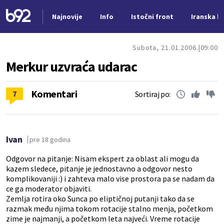
Najnovije
Info
Istočni front
Iranska kr
Nova vest
Subota, 21.01.2006.
09:00
Merkur uzvraća udarac
Komentari
7
Sortiraj po:
Ivan
pre 18 godina
Odgovor na pitanje: Nisam ekspert za oblast ali mogu da
kazem sledece, pitanje je jednostavno a odgovor nesto
komplikovaniji :) i zahteva malo vise prostora pa se nadam da
ce ga moderator objaviti.
Zemlja rotira oko Sunca po eliptičnoj putanji tako da se
razmak među njima tokom rotacije stalno menja, početkom
zime je najmanji, a početkom leta najveći. Vreme rotacije