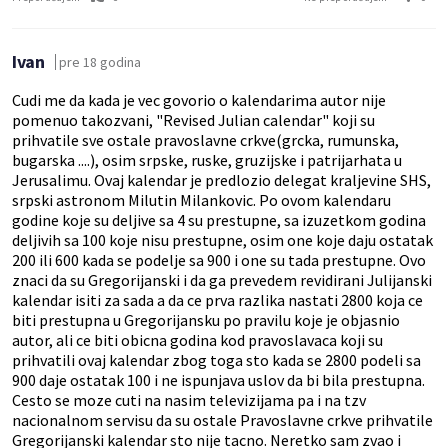
Ivan
pre 18 godina
Cudi me da kada je vec govorio o kalendarima autor nije
pomenuo takozvani, "Revised Julian calendar" koji su
prihvatile sve ostale pravoslavne crkve(grcka, rumunska,
bugarska ....), osim srpske, ruske, gruzijske i patrijarhata u
Jerusalimu. Ovaj kalendar je predlozio delegat kraljevine SHS,
srpski astronom Milutin Milankovic. Po ovom kalendaru
godine koje su deljive sa 4 su prestupne, sa izuzetkom godina
deljivih sa 100 koje nisu prestupne, osim one koje daju ostatak
200 ili 600 kada se podelje sa 900 i one su tada prestupne. Ovo
znaci da su Gregorijanski i da ga prevedem revidirani Julijanski
kalendar isiti za sada a da ce prva razlika nastati 2800 koja ce
biti prestupna u Gregorijansku po pravilu koje je objasnio
autor, ali ce biti obicna godina kod pravoslavaca koji su
prihvatili ovaj kalendar zbog toga sto kada se 2800 podeli sa
900 daje ostatak 100 i ne ispunjava uslov da bi bila prestupna.
Cesto se moze cuti na nasim televizijama pa i na tzv
nacionalnom servisu da su ostale Pravoslavne crkve prihvatile
Gregorijanski kalendar sto nije tacno. Neretko sam zvao i