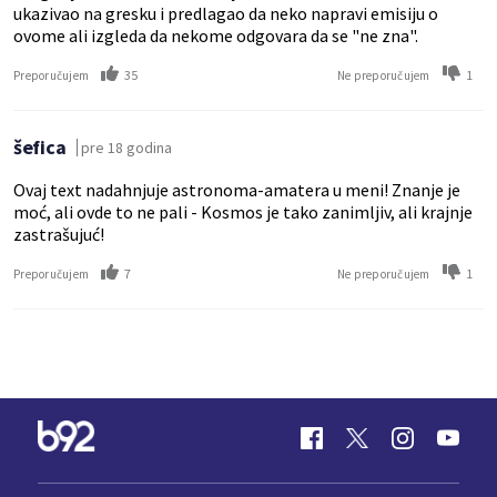
ukazivao na gresku i predlagao da neko napravi emisiju o
ovome ali izgleda da nekome odgovara da se "ne zna".
35
1
Preporučujem
Ne preporučujem
šefica
pre 18 godina
Ovaj text nadahnjuje astronoma-amatera u meni! Znanje je
moć, ali ovde to ne pali - Kosmos je tako zanimljiv, ali krajnje
zastrašujuć!
7
1
Preporučujem
Ne preporučujem