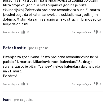
postoji razlika u duzini pa je Milankoviceva godina po duzini
bliza tropskoj godini a Gregorijanska godina je bliza
ekvinocijskoj. Zahtev da prolecna ravnodevica bude 21 marta
je usled toga da bi kalendar uvek bio uskladjen sa godisnjim
dobima. Mislim da sam razjasnio a neko strucniji bi mogao to
bolje da objasni.
11
0
Preporučujem
Ne preporučujem
Petar Kostic
pre 18 godina
Pitanjce za gosn Ivana. Zasto prolecna ravnodnevnica ne bi
padala 21. marta u Milankovicevom kalendaru? Sa druge
strane, zasto je bitan "zahtev" nekog kalendara da ona pada
na 21. mart.
Pozdrav!
3
0
Preporučujem
Ne preporučujem
Ivan
pre 18 godina