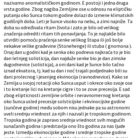
nazivamo anomalističkom godinom. E postoji i jedna druga
vrsta godine. Zbog nagiba Zemljine ose u odnosu na eliptičku
putanju oko Sunca tokom godine dolazi do izmene klimatskih
godišnjih doba. Leti je Sunce visoko na nebu, a zimi najniže. Ta
doba su određivala ritam života i zato je bilo od velikog
značenja odrediti ritam tih ponavljanja. To je najlakše bilo
utvrditi pomoću praćenja senke velikog štapa ili još bolje
nekakve velike građevine (Stonehenge) ili stuba ( gnomona ).
Onaj dan u godini kad je senka oko podneva najkraća to je bio
dan letnjeg solisticija, dan najduže senke bio je dan zimske
dugodnevice (solisticja), a oni dani kad je Sunce bilo tačno
iznad ekvatora, tj. kad su dan i noć trajali podjednako bili su
dani prolecnog i jesenjeg ekvinocija (ravnodnevice). Kako se
Zemlja u svojoj rotaciji oko Sunca usput i okrece oko svoje ose
i to kretanje lici na kretanje cigre i to se zove precesija. E sad
zbog elipticnosti zemljine orbite i neravnomernog kretanja
oko Sunca usled precesije solsticijske i ekvinocijske godine
(sunčeve godine) među sobom nisu jednake pa su astronomi
uveli srednju vriednost za njih i nazvali je tropskom godinom.
Tropska godina je zapravo srednja vriednost svih mogućih
sunačanih godina i predstavlja ono što godina za nas ljude
jeste. Izmedju ekvinocijske godine i srednje tropske godine