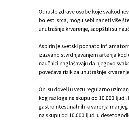
Odrasle zdrave osobe koje svakodnevn
bolesti srca, mogu sebi naneti više št
unutrašnje krvarenje, saopštili su nauč
Aspirin je svetski poznato inflamatorn
izazvano stvrdnjavanjem arterija kod on
naučnici naglašavaju da njegovo svak
povećava rizik za unutrašnje krvarenje 
Oni su doveli u vezu regularno uzimanj
kog razloga na skupu od 10.000 ljudi. 
gastrointestinalnih krvarenja manjeg 
na skupu od 10.000 ljudi u desetogod