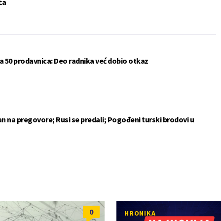
ća
a 50 prodavnica: Deo radnika već dobio otkaz
an na pregovore; Rusi se predali; Pogođeni turski brodovi u
0
HRONIKA