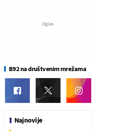
B92 na društvenim mrežama
Najnovije