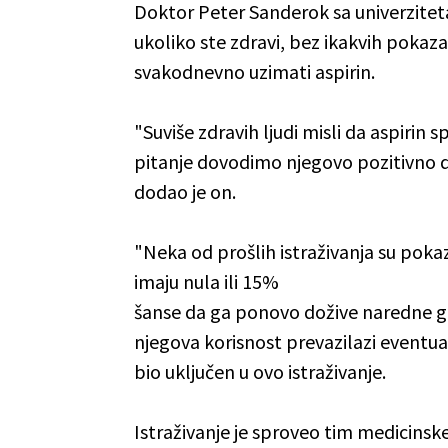
Doktor Peter Sanderok sa univerziteta
ukoliko ste zdravi, bez ikakvih pokaz
svakodnevno uzimati aspirin.
"Suviše zdravih ljudi misli da aspirin 
pitanje dovodimo njegovo pozitivno de
dodao je on.
"Neka od prošlih istraživanja su pokaz
imaju nula ili 15%
šanse da ga ponovo dožive naredne go
njegova korisnost prevazilazi eventua
bio uključen u ovo istraživanje.
Istraživanje je sproveo tim medicinske 