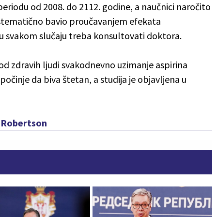
eriodu od 2008. do 2112. godine, a naučnici naročito
sistematično bavio proučavanjem efekata
 u svakom slučaju treba konsultovati doktora.
kod zdravih ljudi svakodnevno uzimanje aspirina
počinje da biva štetan, a studija je objavljena u
n Robertson