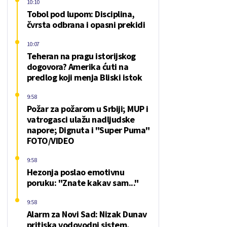
10:10
Tobol pod lupom: Disciplina,
čvrsta odbrana i opasni prekidi
10:07
Teheran na pragu istorijskog
dogovora? Amerika ćuti na
predlog koji menja Bliski istok
9:58
Požar za požarom u Srbiji; MUP i
vatrogasci ulažu nadljudske
napore; Dignuta i "Super Puma"
FOTO/VIDEO
9:58
Hezonja poslao emotivnu
poruku: "Znate kakav sam..."
9:58
Alarm za Novi Sad: Nizak Dunav
pritiska vodovodni sistem,