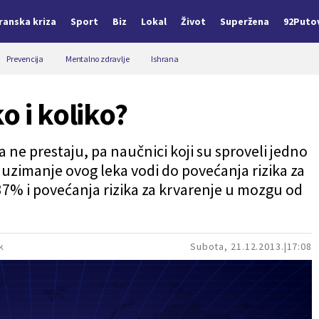
Iranska kriza
Sport
Biz
Lokal
Život
Superžena
92Puto
Prevencija
Mentalno zdravlje
Ishrana
o i koliko?
ne prestaju, pa naučnici koji su sproveli jedno
 uzimanje ovog leka vodi do povećanja rizika za
7% i povećanja rizika za krvarenje u mozgu od
k
Subota, 21.12.2013.
17:08