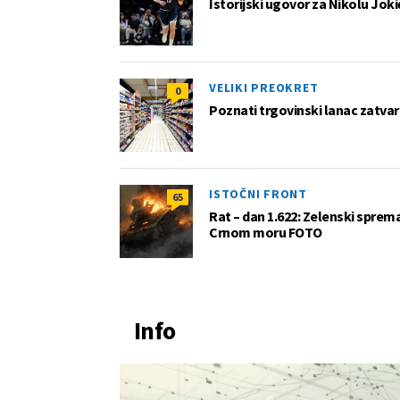
Istorijski ugovor za Nikolu Joki
VELIKI PREOKRET
0
Poznati trgovinski lanac zatvar
ISTOČNI FRONT
65
Rat – dan 1.622: Zelenski sprem
Crnom moru FOTO
Info