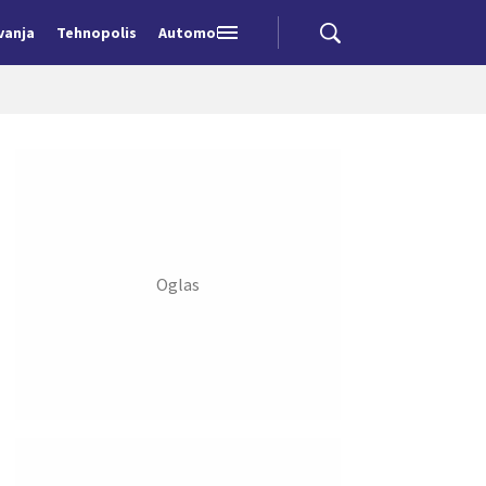
vanja
Tehnopolis
Automobili