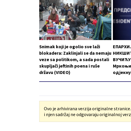
Snimak koji je ogolio sve laži
ЕПАРХИ
blokadera: Zaklinjali se da nemaju
НИКШИЋ
veze sa politikom, a sada postali
ВУЧИЋУ:
skupljači jeftinih poena i ruše
Мркоњи
državu (VIDEO)
одјекну
Ovo je arhivirana verzija originalne stranice
i njen sadržaj ne odgovaraju originalnoj verzi