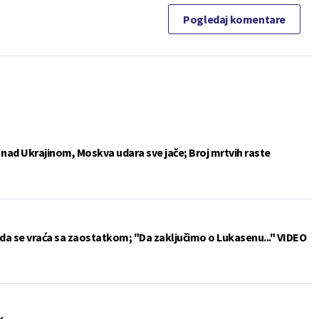
Pogledaj komentare
e nad Ukrajinom, Moskva udara sve jače; Broj mrtvih raste
da se vraća sa zaostatkom; "Da zaključimo o Lukasenu..." VIDEO