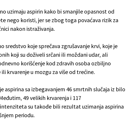
o uzimaju aspirin kako bi smanjile opasnost od
ete nego koristi, jer se zbog toga povaćava rizik za
nici nakon istraživanja.
o sredstvo koje sprečava zgrušavanje krvi, koje je
ih koji su doživeli srčani ili moždani udar, ali
odnevno korišćenje kod zdravih osoba ozbiljno
ili krvarenje u mozgu za više od trećine.
e aspirina sa izbegavanjem 46 smrtnih slučaja iz bilo
Međutim, 49 velikih krvarenja i 117
intenziteta su takođe bili rezultat uzimanja aspirina
išnjem periodu.