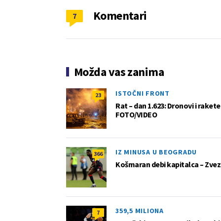
Komentari
7
Možda vas zanima
ISTOČNI FRONT
23
Rat – dan 1.623: Dronovi i raket
FOTO/VIDEO
IZ MINUSA U BEOGRADU
366
Košmaran debi kapitalca – Zvez
359,5 MILIONA
7