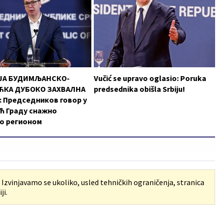
ЈА БУДИМЉАНСКО-
Vučić se upravo oglasio: Poruka
КА ДУБОКО ЗАХВАЛНА
predsednika obišla Srbiju!
 Председников говор у
ћ Граду снажно
о регионом
. Izvinjavamo se ukoliko, usled tehničkih ograničenja, stranica
ji.