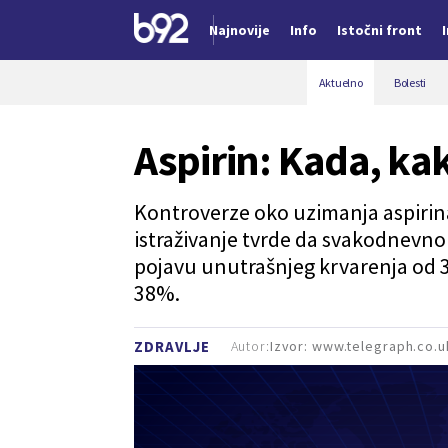
Najnovije
Info
Istočni front
Nova vest
Aktuelno
Bolesti
Aspirin: Kada, kak
Kontroverze oko uzimanja aspirina 
istraživanje tvrde da svakodnevno
pojavu unutrašnjeg krvarenja od 3
38%.
Autor:
Izvor: www.telegraph.co.u
ZDRAVLJE