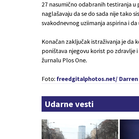
27 nasumično odabranih testiranja u p
naglašavaju da se do sada nije tako 
svakodnevnog uziimanja aspirina i da
Konačan zaključak istraživanja je da 
poništava njegovu korist po zdravlje i 
žurnalu Plos One.
Foto:
freedgitalphotos.net/ Darre
Udarne vesti