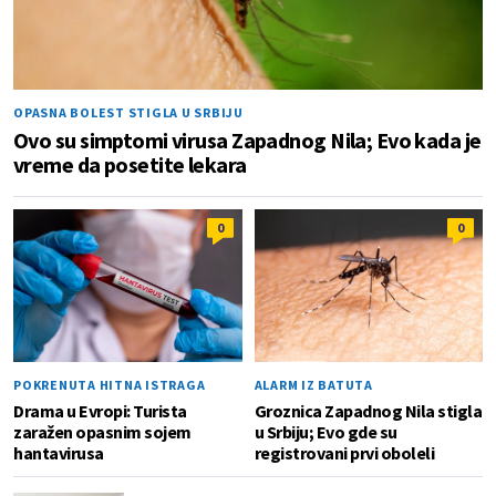
OPASNA BOLEST STIGLA U SRBIJU
Ovo su simptomi virusa Zapadnog Nila; Evo kada je
vreme da posetite lekara
0
0
POKRENUTA HITNA ISTRAGA
ALARM IZ BATUTA
Drama u Evropi: Turista
Groznica Zapadnog Nila stigla
zaražen opasnim sojem
u Srbiju; Evo gde su
hantavirusa
registrovani prvi oboleli