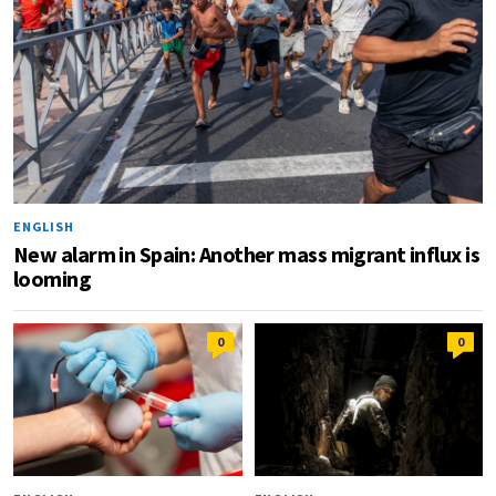
ENGLISH
New alarm in Spain: Another mass migrant influx is
looming
0
0