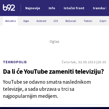
Najnovije
Info
Istočni front
Iranska kr
Nova vest
Aktuelno
Apps
Android
iOS
Računari
Testovi
Gejmin
TEHNOPOLIS
Četvrtak, 02.05.2013.
18:30
Da li će YouTube zameniti televiziju?
YouTube se odavno smatra naslednikom
televizije, a sada ubrzava u trci sa
najpopularnijim medijem.