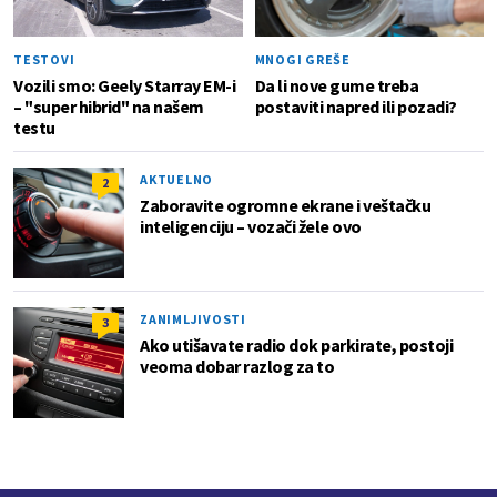
TESTOVI
MNOGI GREŠE
Vozili smo: Geely Starray EM-i
Da li nove gume treba
– "super hibrid" na našem
postaviti napred ili pozadi?
testu
AKTUELNO
2
Zaboravite ogromne ekrane i veštačku
inteligenciju – vozači žele ovo
ZANIMLJIVOSTI
3
Ako utišavate radio dok parkirate, postoji
veoma dobar razlog za to