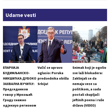
Udarne vesti
ЕПАРХИЈА
Vučić se upravo
Snimak koji je ogolio
БУДИМЉАНСКО-
oglasio: Poruka
sve laži blokadera:
НИКШИЋКА ДУБОКО
predsednika obišla
Zaklinjali se da
ЗАХВАЛНА ВУЧИЋУ:
Srbiju!
nemaju veze sa
Председников
politikom, a sada
говор у Мркоњић
postali skupljači
Граду снажно
jeftinih poena i ruše
одјекнуо регионом
državu (VIDEO)