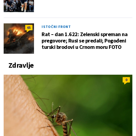
ISTOČNI FRONT
65
Rat – dan 1.622: Zelenski spreman na
pregovore; Rusi se predali; Pogođeni
turski brodovi u Crnom moru FOTO
Zdravlje
0