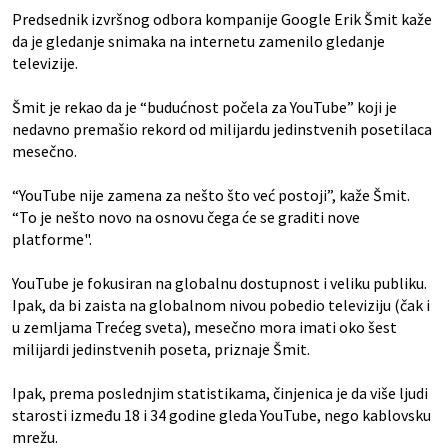
Predsednik izvršnog odbora kompanije Google Erik Šmit kaže
da je gledanje snimaka na internetu zamenilo gledanje
televizije.
Šmit je rekao da je “budućnost počela za YouTube” koji je
nedavno premašio rekord od milijardu jedinstvenih posetilaca
mesečno.
“YouTube nije zamena za nešto što već postoji”, kaže Šmit.
“To je nešto novo na osnovu čega će se graditi nove
platforme".
YouTube je fokusiran na globalnu dostupnost i veliku publiku.
Ipak, da bi zaista na globalnom nivou pobedio televiziju (čak i
u zemljama Trećeg sveta), mesečno mora imati oko šest
milijardi jedinstvenih poseta, priznaje Šmit.
Ipak, prema poslednjim statistikama, činjenica je da više ljudi
starosti između 18 i 34 godine gleda YouTube, nego kablovsku
mrežu.