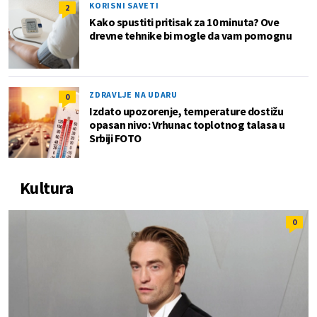
KORISNI SAVETI
2
Kako spustiti pritisak za 10 minuta? Ove
drevne tehnike bi mogle da vam pomognu
ZDRAVLJE NA UDARU
0
Izdato upozorenje, temperature dostižu
opasan nivo: Vrhunac toplotnog talasa u
Srbiji FOTO
Kultura
0