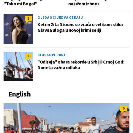
"Tako mi Boga!"
najužem izboru
GLEDAOCI JEDVA ČEKAJU
1
Ketrin Zita Džouns se vraća u velikom stilu:
Glavna uloga u novoj krimi seriji
BIOSKOPI PUNI
6
"Odiseja" obara rekorde u Srbiji i Crnoj Gori:
Doneta važna odluka
English
0