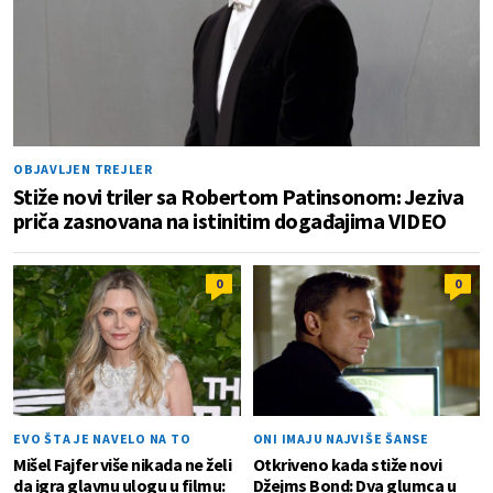
OBJAVLJEN TREJLER
Stiže novi triler sa Robertom Patinsonom: Jeziva
priča zasnovana na istinitim događajima VIDEO
0
0
EVO ŠTA JE NAVELO NA TO
ONI IMAJU NAJVIŠE ŠANSE
Mišel Fajfer više nikada ne želi
Otkriveno kada stiže novi
da igra glavnu ulogu u filmu:
Džejms Bond: Dva glumca u