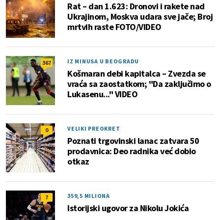
Rat – dan 1.623: Dronovi i rakete nad
Ukrajinom, Moskva udara sve jače; Broj
mrtvih raste FOTO/VIDEO
IZ MINUSA U BEOGRADU
367
Košmaran debi kapitalca – Zvezda se
vraća sa zaostatkom; "Da zaključimo o
Lukasenu..." VIDEO
VELIKI PREOKRET
0
Poznati trgovinski lanac zatvara 50
prodavnica: Deo radnika već dobio
otkaz
359,5 MILIONA
7
Istorijski ugovor za Nikolu Jokića