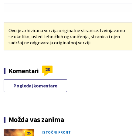
Ovo je arhivirana verzija originalne stranice. Izvinjavamo
se ukoliko, usled tehničkih ograničenja, stranica i njen
sadržaj ne odgovaraju originalnoj verziji.
28
Komentari
Pogledaj komentare
Možda vas zanima
ISTOČNI FRONT
25