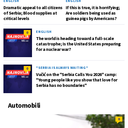
ENGLISH
ENGLISH
Dramatic appeal to all citizens
If this is true, it is horrifying;
of Serbia; Blood supplies at
Are soldiers being used as
critical levels
guinea pigs by Americans?
ENGLISH
0
The world is heading toward a full-scale
catastrophe; Is the United States preparing
for a nuclear war?
"SERBIA IS ALWAYS WAITING"
0
Vučić on the "Serbia Calls You 2026" camp:
"Young people like you show that love for
Serbia has no boundaries"
Automobili
0