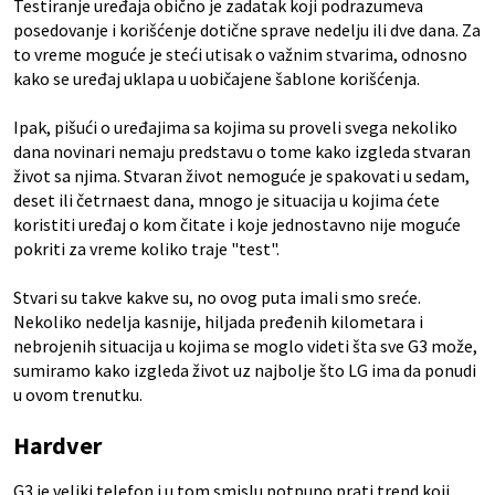
Testiranje uređaja obično je zadatak koji podrazumeva
posedovanje i korišćenje dotične sprave nedelju ili dve dana. Za
to vreme moguće je steći utisak o važnim stvarima, odnosno
kako se uređaj uklapa u uobičajene šablone korišćenja.
Ipak, pišući o uređajima sa kojima su proveli svega nekoliko
dana novinari nemaju predstavu o tome kako izgleda stvaran
život sa njima. Stvaran život nemoguće je spakovati u sedam,
deset ili četrnaest dana, mnogo je situacija u kojima ćete
koristiti uređaj o kom čitate i koje jednostavno nije moguće
pokriti za vreme koliko traje "test".
Stvari su takve kakve su, no ovog puta imali smo sreće.
Nekoliko nedelja kasnije, hiljada pređenih kilometara i
nebrojenih situacija u kojima se moglo videti šta sve G3 može,
sumiramo kako izgleda život uz najbolje što LG ima da ponudi
u ovom trenutku.
Hardver
G3 je veliki telefon i u tom smislu potpuno prati trend koji