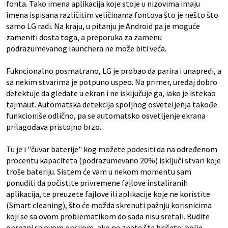
fonta. Tako imena aplikacija koje stoje u nizovima imaju
imena ispisana različitim veličinama fontova što je nešto što
samo LG radi. Na kraju, u pitanju je Android pa je moguće
zameniti dosta toga, a preporuka za zamenu
podrazumevanog launchera ne može biti veća.
Fukncionalno posmatrano, LG je probao da parira i unapredi, a
sa nekim stvarima je potpuno uspeo. Na primer, uređaj dobro
detektuje da gledate u ekran i ne isključuje ga, iako je istekao
tajmaut. Automatska detekcija spoljnog osveteljenja takođe
funkcioniše odlično, pa se automatsko osvetljenje ekrana
prilagođava pristojno brzo.
Tu je i "čuvar baterije" kog možete podesiti da na određenom
procentu kapaciteta (podrazumevano 20%) isključi stvari koje
troše bateriju. Sistem će vam u nekom momentu sam
ponuditi da počistite privremene fajlove instaliranih
aplikacija, te preuzete fajlove ili aplikacije koje ne koristite
(Smart cleaning), što će možda skrenuti pažnju korisnicima
koji se sa ovom problematikom do sada nisu sretali. Budite
oprezni sa ovom opcijom, ako ne znate šta brišete, bolje