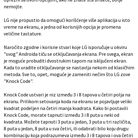
nemojte.
LG nije propustio da omogući korišćenje više aplikacija u isto
vreme na ekranu, a jedna od korisnijih opcija je promena
veličine tastature.
Naročito zgodne i korisne stvari koje LG isporučuje u okviru
"svog" Androida tiču se otključavanja ekrana. Pre svega, ekran
je moguće probuditi dvostrukim tapom na isključeni ekran.
Kada to uradite otključavanje se nastavlja nekom od klasičhim
metoda. Sve to, opet, moguće je zameniti nečim što LG zove
"Knock Code".
Knock Code ustvari je niz između 3 i 8 tapova u četiri polja na
ekranu. Prilikom setovanja koda na ekranu se pojavljuje veliki
kvadrat podeljen na četiri manja kvadrata. Kako bi postavili
Knock Code, morate tapnuti između 3 i 8 puta u neki od
kvadrata. Možete tapnuti 3 puta u jedan, 3 puta u tri različita,
8 puta u jedan, 8 puta u sva četiri, ili odabrati bilo koju drugu
kombinaciju koja podrazumeva između 3 i 8 tapova i ova četiri