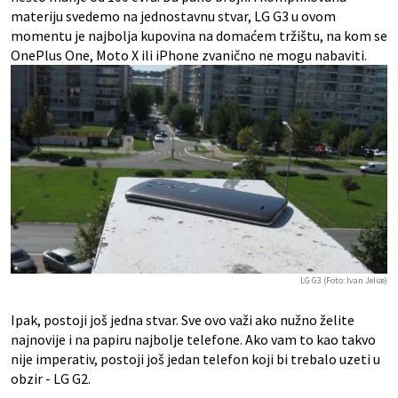
materiju svedemo na jednostavnu stvar, LG G3 u ovom
momentu je najbolja kupovina na domaćem tržištu, na kom se
OnePlus One, Moto X ili iPhone zvanično ne mogu nabaviti.
LG G3 (Foto: Ivan Jeliæ)
Ipak, postoji još jedna stvar. Sve ovo važi ako nužno želite
najnovije i na papiru najbolje telefone. Ako vam to kao takvo
nije imperativ, postoji još jedan telefon koji bi trebalo uzeti u
obzir - LG G2.