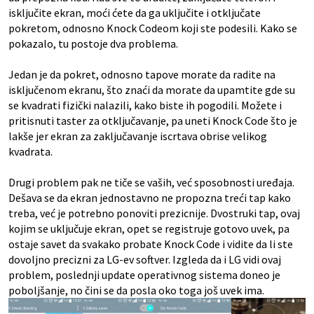
isključite ekran, moći ćete da ga uključite i otključate
pokretom, odnosno Knock Codeom koji ste podesili. Kako se
pokazalo, tu postoje dva problema.
Jedan je da pokret, odnosno tapove morate da radite na
isključenom ekranu, što znaći da morate da upamtite gde su
se kvadrati fizički nalazili, kako biste ih pogodili. Možete i
pritisnuti taster za otključavanje, pa uneti Knock Code što je
lakše jer ekran za zaključavanje iscrtava obrise velikog
kvadrata.
Drugi problem pak ne tiče se vaših, već sposobnosti uređaja.
Dešava se da ekran jednostavno ne propozna treći tap kako
treba, već je potrebno ponoviti prezicnije. Dvostruki tap, ovaj
kojim se uključuje ekran, opet se registruje gotovo uvek, pa
ostaje savet da svakako probate Knock Code i vidite da li ste
dovoljno precizni za LG-ev softver. Izgleda da i LG vidi ovaj
problem, poslednji update operativnog sistema doneo je
poboljšanje, no čini se da posla oko toga još uvek ima.