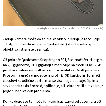
Kako izgleda laserski autofokus u akciji na LG G3 (Foto: Ivan Jeliæ)
Zadnja kamera može da snima 4K video, prednja je rezolucije
2,1 Mpx i može da se "okine" pokretom (stavite šaku ispred
objektiva i stisnete pesnicu).
G3 pokreće Qualcomm Snapdragon 801, što znači četiri jezgra
na 2,5 gigaherca, uz 3 gigabajta memorije na modelu sa 32GB
prostora, odnosno 2 GB ako kupite model sa 16 GB prostora.
Prostor na uređaju moguće je proširiti SD karticom. To znači
da uslovi za odlične performanse više nego postoje, čip ima
sav kapacitet da Android, aplikacije, ali i ekran velike rezolucije
pogoni bez ikakvih problema.
Koliko dugo sve to može funkcionisati zavisi od baterije, a LG