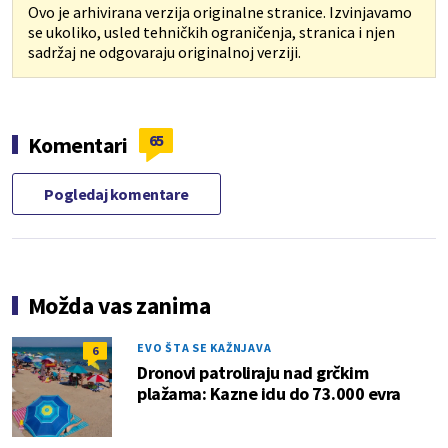
Ovo je arhivirana verzija originalne stranice. Izvinjavamo
se ukoliko, usled tehničkih ograničenja, stranica i njen
sadržaj ne odgovaraju originalnoj verziji.
65
Komentari
Pogledaj komentare
Možda vas zanima
EVO ŠTA SE KAŽNJAVA
6
Dronovi patroliraju nad grčkim
plažama: Kazne idu do 73.000 evra