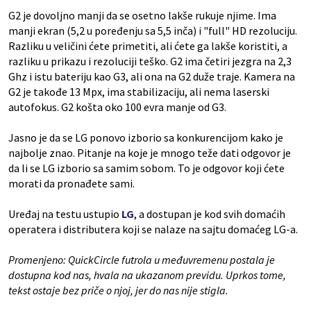
G2 je dovoljno manji da se osetno lakše rukuje njime. Ima
manji ekran (5,2 u poređenju sa 5,5 inča) i "full" HD rezoluciju.
Razliku u veličini ćete primetiti, ali ćete ga lakše koristiti, a
razliku u prikazu i rezoluciji teško. G2 ima četiri jezgra na 2,3
Ghz i istu bateriju kao G3, ali ona na G2 duže traje. Kamera na
G2 je takođe 13 Mpx, ima stabilizaciju, ali nema laserski
autofokus. G2 košta oko 100 evra manje od G3.
Jasno je da se LG ponovo izborio sa konkurencijom kako je
najbolje znao. Pitanje na koje je mnogo teže dati odgovor je
da li se LG izborio sa samim sobom. To je odgovor koji ćete
morati da pronađete sami.
Uređaj na testu ustupio
LG
, a dostupan je kod svih domaćih
operatera i distributera koji se nalaze na sajtu domaćeg LG-a.
Promenjeno: QuickCircle futrola u međuvremenu postala je
dostupna kod nas, hvala na ukazanom previdu. Uprkos tome,
tekst ostaje bez priče o njoj, jer do nas nije stigla.