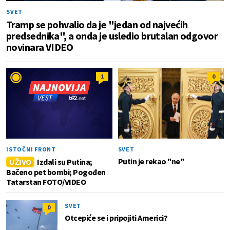
SVET
Tramp se pohvalio da je "jedan od najvećih
predsednika", a onda je usledio brutalan odgovor
novinara VIDEO
1
0
ISTOČNI FRONT
SVET
Putin je rekao "ne"
UŽIVO
Izdali su Putina;
Bačeno pet bombi; Pogođen
Tatarstan FOTO/VIDEO
SVET
0
Otcepiće se i pripojiti Americi?