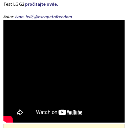
Test LG G2
pročitajte ovde.
Autor:
Ivan Jelić
@escapetofreedom