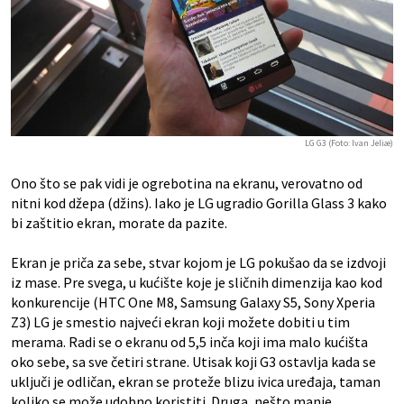
LG G3 (Foto: Ivan Jeliæ)
Ono što se pak vidi je ogrebotina na ekranu, verovatno od
nitni kod džepa (džins). Iako je LG ugradio Gorilla Glass 3 kako
bi zaštitio ekran, morate da pazite.
Ekran je priča za sebe, stvar kojom je LG pokušao da se izdvoji
iz mase. Pre svega, u kućište koje je sličnih dimenzija kao kod
konkurencije (HTC One M8, Samsung Galaxy S5, Sony Xperia
Z3) LG je smestio najveći ekran koji možete dobiti u tim
merama. Radi se o ekranu od 5,5 inča koji ima malo kućišta
oko sebe, sa sve četiri strane. Utisak koji G3 ostavlja kada se
uključi je odličan, ekran se proteže blizu ivica uređaja, taman
koliko se može udobno koristiti. Druga, nešto manje