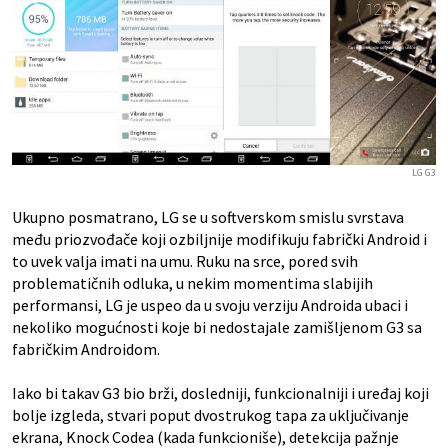
LG G3
Ukupno posmatrano, LG se u softverskom smislu svrstava
među priozvođače koji ozbiljnije modifikuju fabrički Android i
to uvek valja imati na umu. Ruku na srce, pored svih
problematičnih odluka, u nekim momentima slabijih
performansi, LG je uspeo da u svoju verziju Androida ubaci i
nekoliko mogućnosti koje bi nedostajale zamišljenom G3 sa
fabričkim Androidom.
Iako bi takav G3 bio brži, dosledniji, funkcionalniji i uređaj koji
bolje izgleda, stvari poput dvostrukog tapa za uključivanje
ekrana, Knock Codea (kada funkcioniše), detekcija pažnje