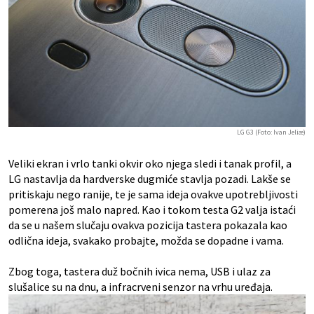
LG G3 (Foto: Ivan Jeliæ)
Veliki ekran i vrlo tanki okvir oko njega sledi i tanak profil, a
LG nastavlja da hardverske dugmiće stavlja pozadi. Lakše se
pritiskaju nego ranije, te je sama ideja ovakve upotrebljivosti
pomerena još malo napred. Kao i tokom testa G2 valja istaći
da se u našem slučaju ovakva pozicija tastera pokazala kao
odlična ideja, svakako probajte, možda se dopadne i vama.
Zbog toga, tastera duž bočnih ivica nema, USB i ulaz za
slušalice su na dnu, a infracrveni senzor na vrhu uređaja.