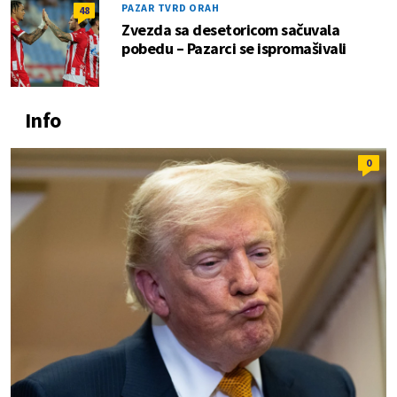
PAZAR TVRD ORAH
48
Zvezda sa desetoricom sačuvala
pobedu – Pazarci se ispromašivali
Info
0