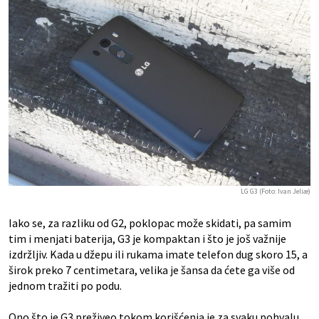
LG G3 (Foto: Ivan Jeliæ)
Iako se, za razliku od G2, poklopac može skidati, pa samim
tim i menjati baterija, G3 je kompaktan i što je još važnije
izdržljiv. Kada u džepu ili rukama imate telefon dug skoro 15, a
širok preko 7 centimetara, velika je šansa da ćete ga više od
jednom tražiti po podu.
Ono što je G3 preživeo tokom korišćenja je za svaku pohvalu.