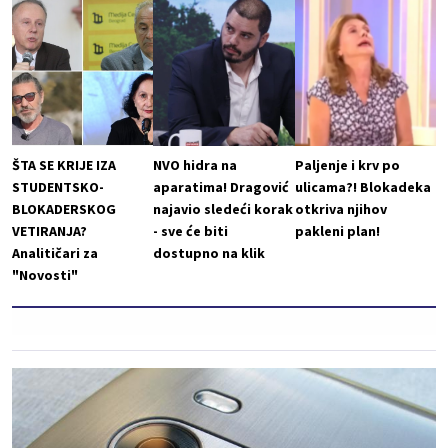
ŠTA SE KRIJE IZA
NVO hidra na
Paljenje i krv po
STUDENTSKO-
aparatima! Dragović
ulicama?! Blokadeka
BLOKADERSKOG
najavio sledeći korak
otkriva njihov
VETIRANJA?
- sve će biti
pakleni plan!
Analitičari za
dostupno na klik
"Novosti"