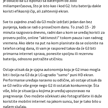
je odlučio da G3 isporuči sa baterijom od 3000
miliamperčasova, što je isto kao i kod G2. Istu bateriju dakle
koristi efikasniji čip, ali zahtevniji ekran.
Sve to zajedno znači da G3 može izdržati jedan dan bez
punjenja, kada se radi o prosečnom danu. To znači 15 - 20
minuta razgovora dnevno, radni dan u kom se uređaj koristi za
proveru pošte, online "aktivnosti" tokom pauza i van radnog
vremena. Ako idete na put na kom planirate da se oslonite na
telefon celog dana, ili vam je raspored takav da će G3 biti
primarna internet sprava, ponesite spoljnu ili rezervnu
bateriju, odnosno potražite utičnicu.
Ostaje utisak da je sjajna autonomija koju je G2 imao mogla
biti i bolja na G3 da je LG ugradio "samo" puni HD ekran.
Performanse uređaja naravno su odlične, ali ostaje utisak da
se G3 nešto više greje nego G2 ili ostatak konkurencije. Šta
više, bilo je situacija u kojima je uređaj upozoravao na
pregrevanje. Ovo možete očekivati ako fotografišete ili duže
koristite mobilni internet na jakom suncu, bar je tako bilo u
našem slučaju.