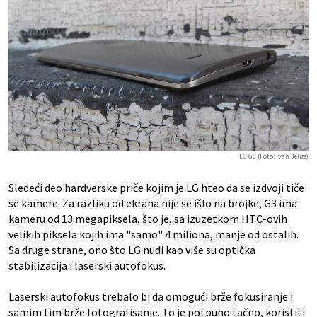
LG G3 (Foto: Ivan Jeliæ)
Sledeći deo hardverske priče kojim je LG hteo da se izdvoji tiče
se kamere. Za razliku od ekrana nije se išlo na brojke, G3 ima
kameru od 13 megapiksela, što je, sa izuzetkom HTC-ovih
velikih piksela kojih ima "samo" 4 miliona, manje od ostalih.
Sa druge strane, ono što LG nudi kao više su optička
stabilizacija i laserski autofokus.
Laserski autofokus trebalo bi da omogući brže fokusiranje i
samim tim brže fotografisanje. To je potpuno tačno, koristiti