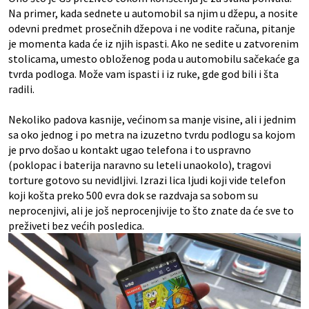
Na primer, kada sednete u automobil sa njim u džepu, a nosite
odevni predmet prosečnih džepova i ne vodite računa, pitanje
je momenta kada će iz njih ispasti. Ako ne sedite u zatvorenim
stolicama, umesto obloženog poda u automobilu sačekaće ga
tvrda podloga. Može vam ispasti i iz ruke, gde god bili i šta
radili.
Nekoliko padova kasnije, većinom sa manje visine, ali i jednim
sa oko jednog i po metra na izuzetno tvrdu podlogu sa kojom
je prvo došao u kontakt ugao telefona i to uspravno
(poklopac i baterija naravno su leteli unaokolo), tragovi
torture gotovo su nevidljivi. Izrazi lica ljudi koji vide telefon
koji košta preko 500 evra dok se razdvaja sa sobom su
neprocenjivi, ali je još neprocenjivije to što znate da će sve to
preživeti bez većih posledica.