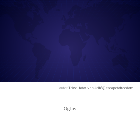
Autor:
Tekst i foto: Ivan Jelić @escapetofreedom