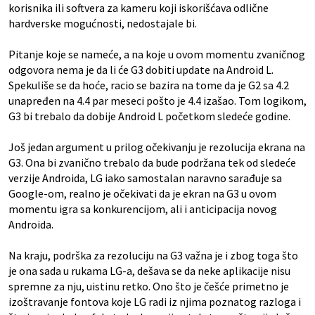
korisnika ili softvera za kameru koji iskorišćava odlične
hardverske mogućnosti, nedostajale bi.
Pitanje koje se nameće, a na koje u ovom momentu zvaničnog
odgovora nema je da li će G3 dobiti update na Android L.
Spekuliše se da hoće, racio se bazira na tome da je G2 sa 4.2
unapređen na 4.4 par meseci pošto je 4.4 izašao. Tom logikom,
G3 bi trebalo da dobije Android L početkom sledeće godine.
Još jedan argument u prilog očekivanju je rezolucija ekrana na
G3. Ona bi zvanično trebalo da bude podržana tek od sledeće
verzije Androida, LG iako samostalan naravno sarađuje sa
Google-om, realno je očekivati da je ekran na G3 u ovom
momentu igra sa konkurencijom, ali i anticipacija novog
Androida.
Na kraju, podrška za rezoluciju na G3 važna je i zbog toga što
je ona sada u rukama LG-a, dešava se da neke aplikacije nisu
spremne za nju, uistinu retko. Ono što je češće primetno je
izoštravanje fontova koje LG radi iz njima poznatog razloga i