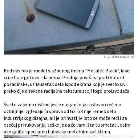
LG G3 (Foto: Ivan Jeliæ)
Kod nas bio je model službenog imena "Metallic Black", iako
crne boje gotovo i da nema. Prednja površina prati kolorit
pozadinske, uz izuzetak dela ispod ekrana koji je svetlo siv i
preko čije direktne radijalne teksture stoji logo proizvođača.
Sve to zajedno uistinu jeste elegantnija i uslovno rečeno
ozbiljnije izgledajuća sprava od G2. G3 nije remek delo
industrijskog dizajna, ali je prihvatljiv. Isto se može reći i za
osećaj pri rukovanju, teško je da će vam išta tu smetati, osim
ako gajite specijalnu ljubav ka metalnim kućištima.