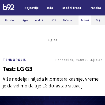
Najnovije
Info
Istočni front
Iranska kr
Nova vest
Aktuelno
Apps
Android
iOS
Računari
Testovi
Gejmin
TEHNOPOLIS
Ponedeljak, 29.09.2014.
14:37
Test: LG G3
Više nedelja i hiljada kilometara kasnije, vreme
je da vidimo da li je LG dorastao situaciji.