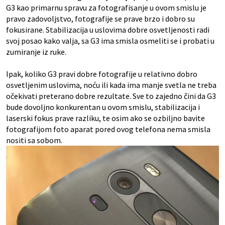
G3 kao primarnu spravu za fotografisanje u ovom smislu je
pravo zadovoljstvo, fotografije se prave brzo i dobro su
fokusirane. Stabilizacija u uslovima dobre osvetljenosti radi
svoj posao kako valja, sa G3 ima smisla osmeliti se i probati u
zumiranje iz ruke.
Ipak, koliko G3 pravi dobre fotografije u relativno dobro
osvetljenim uslovima, noću ili kada ima manje svetla ne treba
očekivati preterano dobre rezultate. Sve to zajedno čini da G3
bude dovoljno konkurentan u ovom smislu, stabilizacija i
laserski fokus prave razliku, te osim ako se ozbiljno bavite
fotografijom foto aparat pored ovog telefona nema smisla
nositi sa sobom.