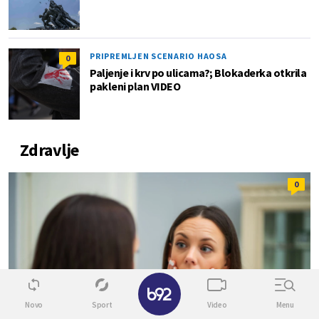
PRIPREMLJEN SCENARIO HAOSA
0
Paljenje i krv po ulicama?; Blokaderka otkrila
pakleni plan VIDEO
Zdravlje
0
Novo
Sport
Video
Menu