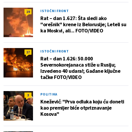
ISTOČNI FRONT
19
Rat – dan 1.627: Šta sledi ako
"orešnik" krene iz Belorusije; Leteli su
ka Moskvi, ali... FOTO/VIDEO
ISTOČNI FRONT
17
Rat – dan 1.626: 50.000
Severnokorejanaca stiže u Rusiju;
Izvedeno 40 udara!; Gađane ključne
tačke FOTO/VIDEO
POLITIKA
3
Knežević: "Prva odluka koju ću doneti
kao premijer biće otpriznavanje
Kosova"