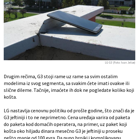
LG G3 (Foto: Ivan Jeliæ)
Drugim rečima, G3 stoji rame uz rame sa svim ostalim
modelima iz svog segmenta, sa svakim ćete imati ovakve ili
slične dileme. Tačnije, imaćete ih dok ne pogledate koliko koji
košta.
LG nastavlja cenovnu politiku od prošle godine, što znači da je
G3 jeftiniji i to ne neprimetno. Cena uređaja varira od paketa
do paketa kod domaćih operatera, na primer, uz paket koji
košta oko hiljadu dinara mesečno G3 je jeftiniji u proseku
nešto manje od 100 evra. Da puno brojki i komplikovanu