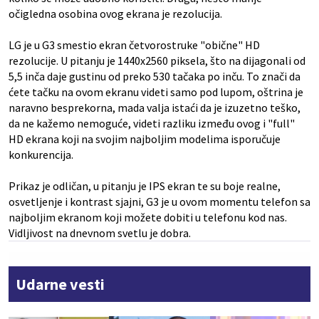
očigledna osobina ovog ekrana je rezolucija.
LG je u G3 smestio ekran četvorostruke "obične" HD
rezolucije. U pitanju je 1440x2560 piksela, što na dijagonali od
5,5 inča daje gustinu od preko 530 tačaka po inču. To znači da
ćete tačku na ovom ekranu videti samo pod lupom, oštrina je
naravno besprekorna, mada valja istaći da je izuzetno teško,
da ne kažemo nemoguće, videti razliku između ovog i "full"
HD ekrana koji na svojim najboljim modelima isporučuje
konkurencija.
Prikaz je odličan, u pitanju je IPS ekran te su boje realne,
osvetljenje i kontrast sjajni, G3 je u ovom momentu telefon sa
najboljim ekranom koji možete dobiti u telefonu kod nas.
Vidljivost na dnevnom svetlu je dobra.
Udarne vesti