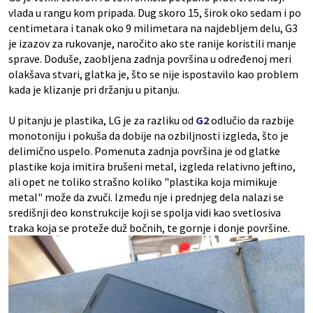
vlada u rangu kom pripada. Dug skoro 15, širok oko sedam i po
centimetara i tanak oko 9 milimetara na najdebljem delu, G3
je izazov za rukovanje, naročito ako ste ranije koristili manje
sprave. Doduše, zaobljena zadnja površina u određenoj meri
olakšava stvari, glatka je, što se nije ispostavilo kao problem
kada je klizanje pri držanju u pitanju.
U pitanju je plastika, LG je za razliku od
G2
odlučio da razbije
monotoniju i pokuša da dobije na ozbiljnosti izgleda, što je
delimično uspelo. Pomenuta zadnja površina je od glatke
plastike koja imitira brušeni metal, izgleda relativno jeftino,
ali opet ne toliko strašno koliko "plastika koja mimikuje
metal" može da zvuči. Između nje i prednjeg dela nalazi se
središnji deo konstrukcije koji se spolja vidi kao svetlosiva
traka koja se proteže duž bočnih, te gornje i donje površine.