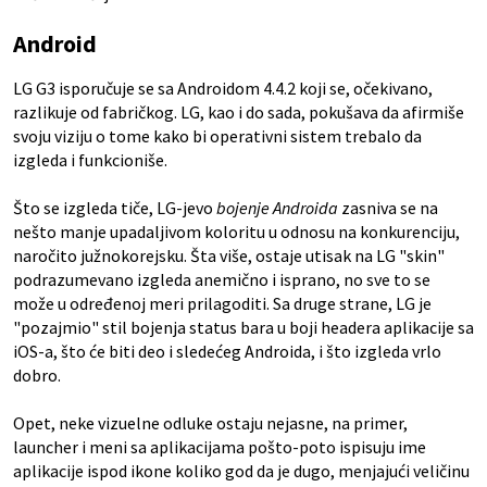
Android
LG G3 isporučuje se sa Androidom 4.4.2 koji se, očekivano,
razlikuje od fabričkog. LG, kao i do sada, pokušava da afirmiše
svoju viziju o tome kako bi operativni sistem trebalo da
izgleda i funkcioniše.
Što se izgleda tiče, LG-jevo
bojenje Androida
zasniva se na
nešto manje upadaljivom koloritu u odnosu na konkurenciju,
naročito južnokorejsku. Šta više, ostaje utisak na LG "skin"
podrazumevano izgleda anemično i isprano, no sve to se
može u određenoj meri prilagoditi. Sa druge strane, LG je
"pozajmio" stil bojenja status bara u boji headera aplikacije sa
iOS-a, što će biti deo i sledećeg Androida, i što izgleda vrlo
dobro.
Opet, neke vizuelne odluke ostaju nejasne, na primer,
launcher i meni sa aplikacijama pošto-poto ispisuju ime
aplikacije ispod ikone koliko god da je dugo, menjajući veličinu