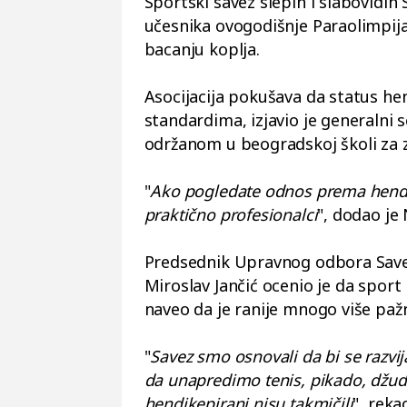
Sportski savez slepih i slabovidih S
učesnika ovogodišnje Paraolimpijad
bacanju koplja.
Asocijacija pokušava da status hen
standardima, izjavio je generalni 
održanom u beogradskoj školi za z
"
Ako pogledate odnos prema hendik
praktično profesionalci
", dodao je 
Predsednik Upravnog odbora Saveza
Miroslav Jančić ocenio je da sport 
naveo da je ranije mnogo više paž
"
Savez smo osnovali da bi se razvij
da unapredimo tenis, pikado, džudo
hendikepirani nisu takmičili
", rekao