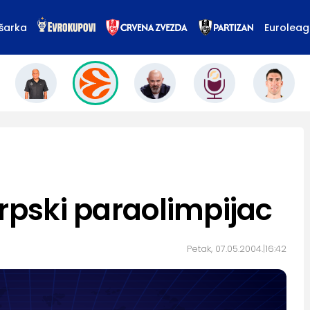
šarka
Eurolea
srpski paraolimpijac
Petak, 07.05.2004.
16:42