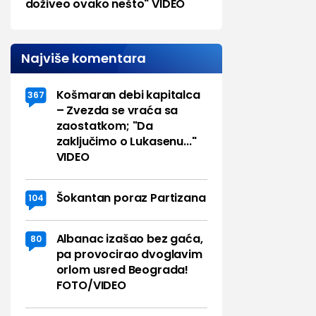
doživeo ovako nešto" VIDEO
Najviše komentara
Košmaran debi kapitalca
367
– Zvezda se vraća sa
zaostatkom; "Da
zaključimo o Lukasenu..."
VIDEO
Šokantan poraz Partizana
104
Albanac izašao bez gaća,
80
pa provocirao dvoglavim
orlom usred Beograda!
FOTO/VIDEO