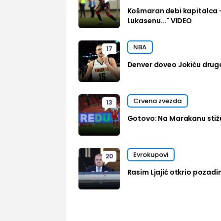
Košmaran debi kapitalca 
Lukasenu..." VIDEO
NBA
17
Denver doveo Jokiću drug
Crvena zvezda
13
Gotovo: Na Marakanu stižu
Evrokupovi
20
Rasim Ljajić otkrio pozadi