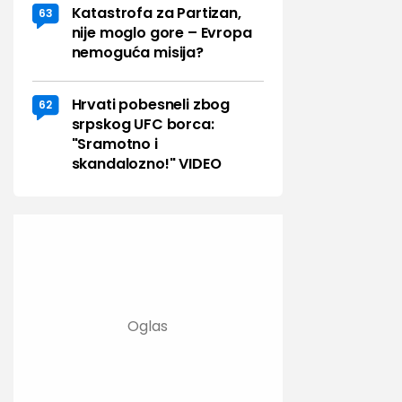
Katastrofa za Partizan,
63
nije moglo gore – Evropa
nemoguća misija?
Hrvati pobesneli zbog
62
srpskog UFC borca:
"Sramotno i
skandalozno!" VIDEO