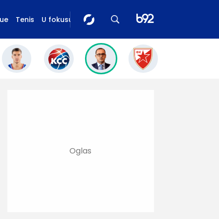
gue
Tenis
U fokusu