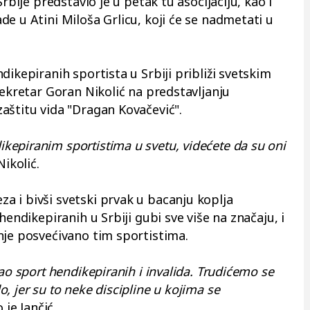
rbije predstavio je u petak tu asocijaciju, kao i
e u Atini Miloša Grlicu, koji će se nadmetati u
dikepiranih sportista u Srbiji približi svetskim
sekretar
Goran Nikolić
na predstavljanju
aštitu vida "Dragan Kovačević".
epiranim sportistima u svetu, videćete da su oni
Nikolić.
 i bivši svetski prvak u bacanju koplja
hendikepiranih u Srbiji gubi sve više na značaju, i
nje posvećivano tim sportistima.
ao sport hendikepiranih i invalida. Trudićemo se
, jer su to neke discipline u kojima se
 je Jančić.