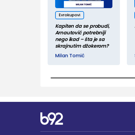
Evrokupovi
Kapiten da se probudi,
Arnautović potrebniji
nego ikad – šta je sa
skrajnutim džokerom?
Milan Tomić