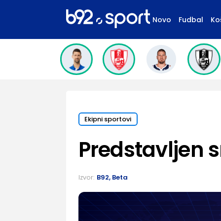
Novo
Fudbal
Ko
Ekipni sportovi
Predstavljen 
Izvor:
B92, Beta