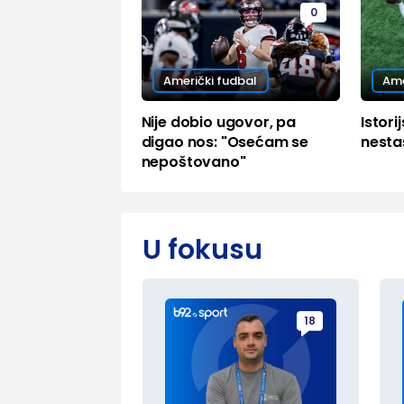
0
Američki fudbal
Ame
Nije dobio ugovor, pa
Istori
digao nos: "Osećam se
nesta
nepoštovano"
U fokusu
18