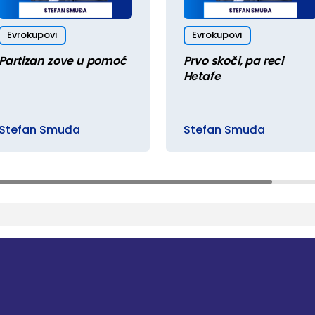
Evrokupovi
Evrokupovi
Partizan zove u pomoć
Prvo skoči, pa reci
Hetafe
Stefan Smuđa
Stefan Smuđa