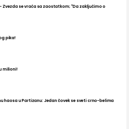
– Zvezda se vraća sa zaostatkom; "Da zaključimo o
og pika!
 milioni!
nu haosa u Partizanu: Jedan čovek se sveti crno-belima