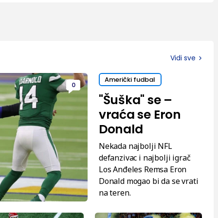
Vidi sve
Američki fudbal
0
"Šuška" se –
vraća se Eron
Donald
Nekada najbolji NFL
defanzivac i najbolji igrač
Los Anđeles Remsa Eron
Donald mogao bi da se vrati
na teren.