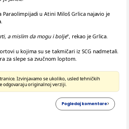
na Paraolimpijadi u Atini
Miloš Grlica
najavio je
.
ti, a mislim da mogu i bolje
", rekao je Grlica.
sportovi u kojima su se takmičari iz SCG nadmetali.
igra za slepe sa zvučnom loptom.
stranice. Izvinjavamo se ukoliko, usled tehničkih
e odgovaraju originalnoj verziji.
Pogledaj komentare