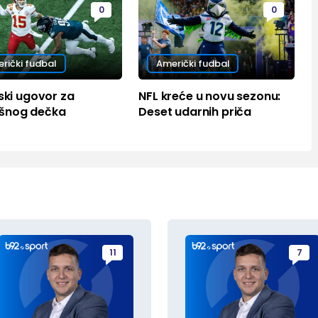
0
0
rički fudbal
Američki fudbal
jski ugovor za
NFL kreće u novu sezonu:
šnog dečka
Deset udarnih priča
11
7