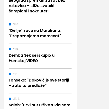
Beograd spreman za rat bez
rukavica – stižu svetski
šampioni i nokauteri
21:45
"Delije" zovu na Marakanu:
"Prepoznajemo momenat"
21:40
Demba Sek se iskupio u
Humskoj VIDEO
21:30
Fonseka: "Đoković je sve stariji
– zato to predlaže"
21:18
Salah: "Prvi put u životu da sam