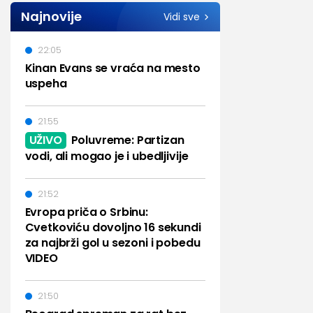
Najnovije
Vidi sve
22:05
Kinan Evans se vraća na mesto
uspeha
21:55
UŽIVO
Poluvreme: Partizan
vodi, ali mogao je i ubedljivije
21:52
Evropa priča o Srbinu:
Cvetkoviću dovoljno 16 sekundi
za najbrži gol u sezoni i pobedu
VIDEO
21:50