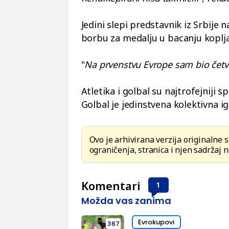
Jedini slepi predstavnik iz Srbije 
borbu za medalju u bacanju koplja
"
Na prvenstvu Evrope sam bio četvr
Atletika i golbal su najtrofejniji 
Golbal je jedinstvena kolektivna 
Ovo je arhivirana verzija originalne 
ograničenja, stranica i njen sadržaj n
Komentari
1
Možda vas zanima
Evrokupovi
367