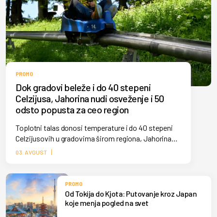
PROMO
Dok gradovi beleže i do 40 stepeni
Celzijusa, Jahorina nudi osveženje i 50
odsto popusta za ceo region
Toplotni talas donosi temperature i do 40 stepeni
Celzijusovih u gradovima širom regiona, Jahorina
ovih dana beleži veliki broj posetilaca koji osveženje
03. AVGUST
od letnjih vrućina pronalaze na olimpijskoj planini,
gde su temperature i do 10 stepeni niže.
PROMO
Od Tokija do Kjota: Putovanje kroz Japan
koje menja pogled na svet