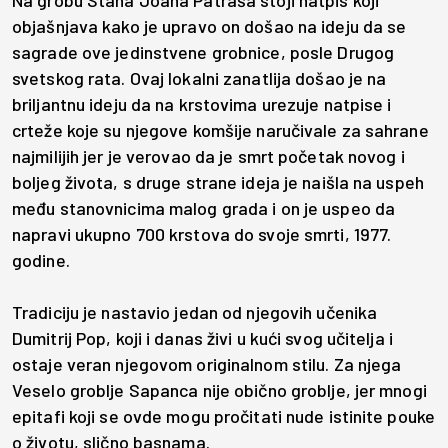
Na grobu Stana Joana Patraša stoji natpis koji
objašnjava kako je upravo on došao na ideju da se
sagrade ove jedinstvene grobnice, posle Drugog
svetskog rata. Ovaj lokalni zanatlija došao je na
briljantnu ideju da na krstovima urezuje natpise i
crteže koje su njegove komšije naručivale za sahrane
najmilijih jer je verovao da je smrt početak novog i
boljeg života, s druge strane ideja je naišla na uspeh
među stanovnicima malog grada i on je uspeo da
napravi ukupno 700 krstova do svoje smrti, 1977.
godine.
Tradiciju je nastavio jedan od njegovih učenika
Dumitrij Pop, koji i danas živi u kući svog učitelja i
ostaje veran njegovom originalnom stilu. Za njega
Veselo groblje Sapanca nije obično groblje, jer mnogi
epitafi koji se ovde mogu pročitati nude istinite pouke
o životu, slično basnama.