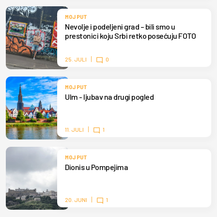
MOJ PUT
Nevolje i podeljeni grad – bili smo u
prestonici koju Srbi retko posećuju FOTO
25. JULI
0
MOJ PUT
Ulm - ljubav na drugi pogled
11. JULI
1
MOJ PUT
Dionis u Pompejima
20. JUNI
1