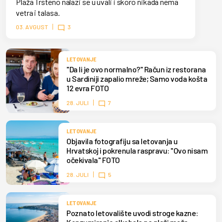
Plaža Trsteno nalazi se u uvali i skoro nikada nema
vetra i talasa.
03. AVGUST
3
LETOVANJE
"Da li je ovo normalno?" Račun iz restorana
u Sardiniji zapalio mreže; Samo voda košta
12 evra FOTO
28. JULI
7
LETOVANJE
Objavila fotografiju sa letovanja u
Hrvatskoj i pokrenula raspravu: "Ovo nisam
očekivala" FOTO
28. JULI
5
LETOVANJE
Poznato letovalište uvodi stroge kazne: