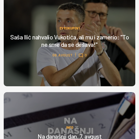
EVROKUPOVI
Saša Ilić nahvalio Vukotića, ali mu i zamerio: "To
ne sme da se dešava!"
06. AVGUST
0
INFO
Na današnji dan, 7. avgust