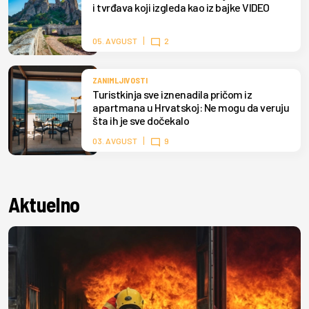
i tvrđava koji izgleda kao iz bajke VIDEO
05. AVGUST
2
ZANIMLJIVOSTI
Turistkinja sve iznenadila pričom iz
apartmana u Hrvatskoj: Ne mogu da veruju
šta ih je sve dočekalo
03. AVGUST
9
Aktuelno