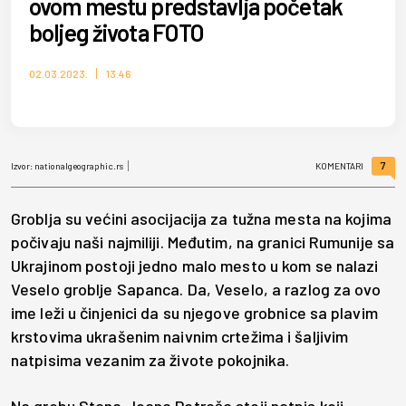
ovom mestu predstavlja početak
boljeg života FOTO
02.03.2023.
13:46
7
Izvor:
nationalgeographic.rs
KOMENTARI
Groblja su većini asocijacija za tužna mesta na kojima
počivaju naši najmiliji. Međutim, na granici Rumunije sa
Ukrajinom postoji jedno malo mesto u kom se nalazi
Veselo groblje Sapanca. Da, Veselo, a razlog za ovo
ime leži u činjenici da su njegove grobnice sa plavim
krstovima ukrašenim naivnim crtežima i šaljivim
natpisima vezanim za živote pokojnika.