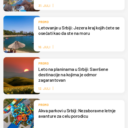
31. JULI
PROMO
Letovanje u Srbiji: Jezera kraj kojih ćete se
osećati kao da ste na moru
16. JULI
PROMO
Leto na planinama u Srbiji: Savršene
destinacije na kojima je odmor
zagarantovan
12. JULI
PROMO
Akva parkovi u Srbiji: Nezaboravne letnje
avanture za celu porodicu