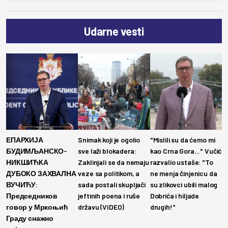
Udarne vesti
ЕПАРХИЈА
Snimak koji je ogolio
"Mislili su da ćemo mi
БУДИМЉАНСКО-
sve laži blokadera:
kao Crna Gora..." Vučić
НИКШИЋКА
Zaklinjali se da nemaju
razvalio ustaše: "To
ДУБОКО ЗАХВАЛНА
veze sa politikom, a
ne menja činjenicu da
ВУЧИЋУ:
sada postali skupljači
su zlikovci ubili malog
Председников
jeftinih poena i ruše
Dobrića i hiljade
говор у Мркоњић
državu (VIDEO)
drugih!"
Граду снажно