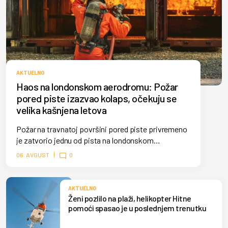
AKTUELNO
Haos na londonskom aerodromu: Požar
pored piste izazvao kolaps, očekuju se
velika kašnjena letova
Požar na travnatoj površini pored piste privremeno
je zatvorio jednu od pista na londonskom
aerodromu Hitrou, izazvavši velika kašnjenja
06. AVGUST
0
letova. Vatrogasci su brzo lokalizovali požar, a obe
piste su ponovo u funkciji.
AKTUELNO
Ženi pozlilo na plaži, helikopter Hitne
pomoći spasao je u poslednjem trenutku