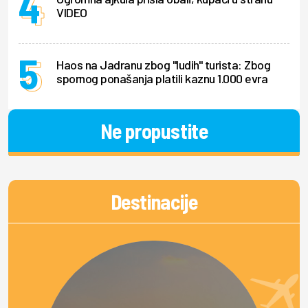
VIDEO
Haos na Jadranu zbog "ludih" turista: Zbog
spornog ponašanja platili kaznu 1.000 evra
Ne propustite
Destinacije