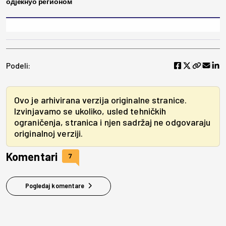
одјекнуо регионом
Podeli:
Ovo je arhivirana verzija originalne stranice.
Izvinjavamo se ukoliko, usled tehničkih
ograničenja, stranica i njen sadržaj ne odgovaraju
originalnoj verziji.
Komentari
7
Pogledaj komentare