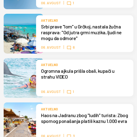
06. AVGUST
1
AKTUELNO
Srbi prave "lom" u Grčkoj, nastala žučna
rasprava: "Od jutra grmi muzika, ljudi ne
mogu da odmore"
06. AVGUST
6
AKTUELNO
Ogromna ajkula prišla obali, kupači u
strahu VIDEO
06. AVGUST
1
AKTUELNO
Haos na Jadranu zbog "ludih" turista: Zbog
spornog ponašanja platili kaznu 1.000 evra
06. AVGUST
3