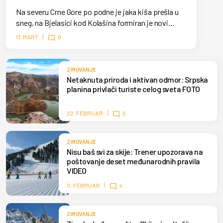
Na severu Crne Gore po podne je jaka kiša prešla u
sneg, na Bjelasici kod Kolašina formiran je novi
snežni pokrivač. Skijaši mogu duže da uživaju u
17. MART
0
zimskim sportovima.
ZIMOVANJE
Netaknuta priroda i aktivan odmor: Srpska
planina privlači turiste celog sveta FOTO
22. FEBRUAR
0
ZIMOVANJE
Nisu baš svi za skije: Trener upozorava na
poštovanje deset međunarodnih pravila
VIDEO
11. FEBRUAR
4
ZIMOVANJE