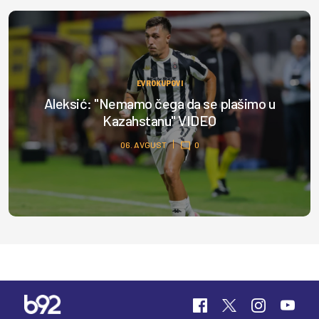
EVROKUPOVI
Aleksić: "Nemamo čega da se plašimo u
Kazahstanu" VIDEO
06. AVGUST
0