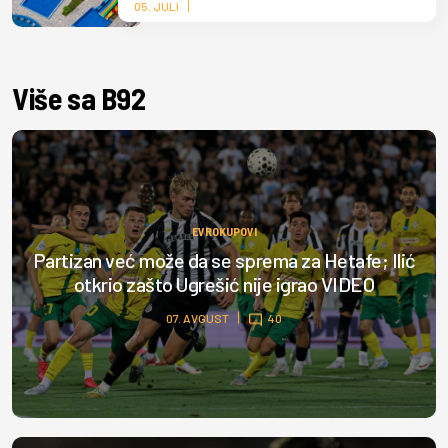
05. JULI
Više sa B92
EVROKUPOVI
Partizan već može da se sprema za Hetafe; Ilić
otkrio zašto Ugrešić nije igrao VIDEO
07. AVGUST
40