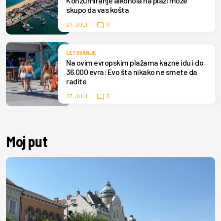
Konzumiranje alkohola na plaži može
skupo da vas košta
27. JULI
0
LETOVANJE
Na ovim evropskim plažama kazne idu i do
36.000 evra: Evo šta nikako ne smete da
radite
27. JULI
5
Moj put