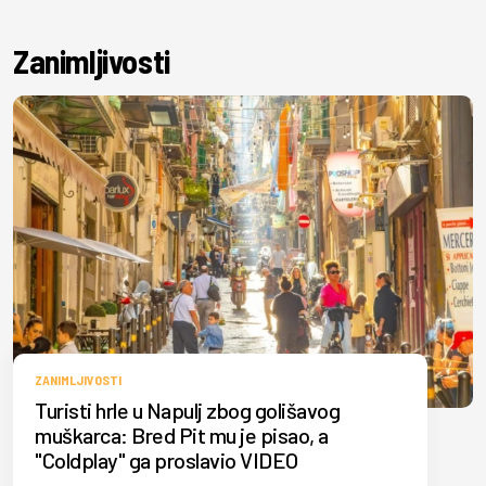
Zanimljivosti
ZANIMLJIVOSTI
Turisti hrle u Napulj zbog golišavog
muškarca: Bred Pit mu je pisao, a
"Coldplay" ga proslavio VIDEO