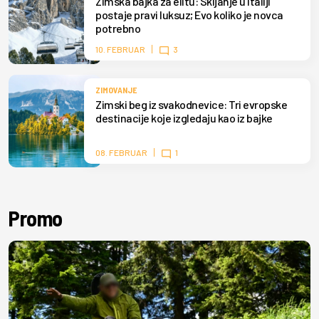
Zimska bajka za elitu: Skijanje u Italiji
postaje pravi luksuz; Evo koliko je novca
potrebno
10. FEBRUAR
3
ZIMOVANJE
Zimski beg iz svakodnevice: Tri evropske
destinacije koje izgledaju kao iz bajke
08. FEBRUAR
1
Promo