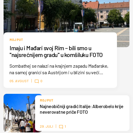
MOJ PUT
Imaju i Mađari svoj Rim – bili smo u
"najsrećnijem gradu" u komšiluku FOTO
Sombathej se nalazi na krajnjem zapadu Mađarske,
na samoj granici sa Austrijom i u blizini su veći
gradovi poput Beča, Graca, Bratislave.
05. AVGUST
0
MOJ PUT
Najneobičniji gradić Italije: Alberobelo krije
neverovatne priče FOTO
29. JULI
1