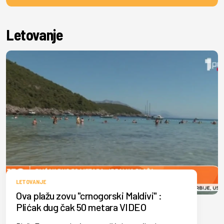
Letovanje
LETOVANJE
Ova plažu zovu "crnogorski Maldivi" :
Plićak dug čak 50 metara VIDEO