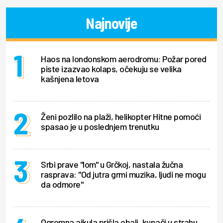
Najnovije
Haos na londonskom aerodromu: Požar pored
piste izazvao kolaps, očekuju se velika
kašnjena letova
Ženi pozlilo na plaži, helikopter Hitne pomoći
spasao je u poslednjem trenutku
Srbi prave "lom" u Grčkoj, nastala žučna
rasprava: "Od jutra grmi muzika, ljudi ne mogu
da odmore"
Ogromna ajkula prišla obali, kupači u strahu