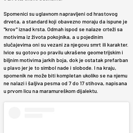
Spomenici su uglavnom napravljeni od hrastovog
drveta, a standard koji obavezno moraju da ispune je
"krov" iznad krsta. Odmah ispod se nalaze crteži sa
motivima iz života pokojnika, a u pojedinim
slučajevima oni su vezani za njegovu smrt ili karakter.
Ivice su gotovo po pravilu ukrašene geometrijskim i
biljnim motivima jarkih boja, dok je ostatak prefarban
u plavo jer je to simbol nade i slobode. I na kraju,
spomenik ne može biti kompletan ukoliko se na njemu
ne nalazi i šaljiva pesma od 7 do 17 stihova, napisana
u prvom licu na maramureškom dijalektu.