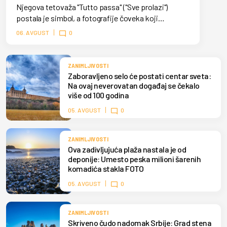
Njegova tetovaža "Tutto passa" ("Sve prolazi")
postala je simbol, a fotografije čoveka koji
svakodnevno sedi pored mora obišle su svet.
06. AVGUST
0
ZANIMLJIVOSTI
Zaboravljeno selo će postati centar sveta:
Na ovaj neverovatan događaj se čekalo
više od 100 godina
05. AVGUST
0
ZANIMLJIVOSTI
Ova zadivljujuća plaža nastala je od
deponije: Umesto peska milioni šarenih
komadića stakla FOTO
05. AVGUST
0
ZANIMLJIVOSTI
Skriveno čudo nadomak Srbije: Grad stena