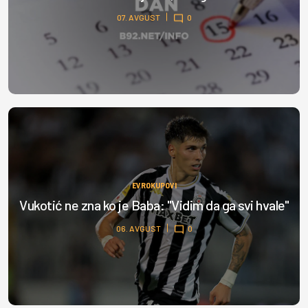
07. AVGUST
0
EVROKUPOVI
Vukotić ne zna ko je Baba: "Vidim da ga svi hvale"
06. AVGUST
0