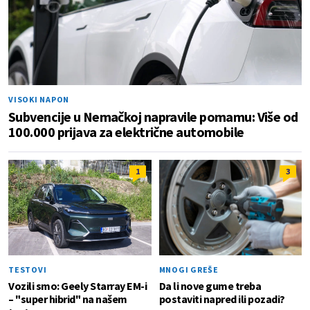
VISOKI NAPON
Subvencije u Nemačkoj napravile pomamu: Više od
100.000 prijava za električne automobile
1
3
TESTOVI
MNOGI GREŠE
Vozili smo: Geely Starray EM-i
Da li nove gume treba
– "super hibrid" na našem
postaviti napred ili pozadi?