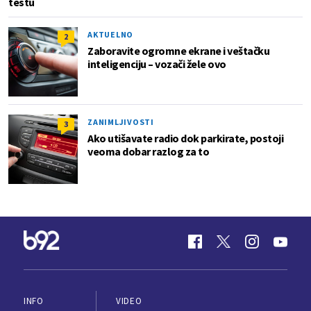
testu
AKTUELNO
2
Zaboravite ogromne ekrane i veštačku
inteligenciju – vozači žele ovo
ZANIMLJIVOSTI
3
Ako utišavate radio dok parkirate, postoji
veoma dobar razlog za to
INFO
VIDEO