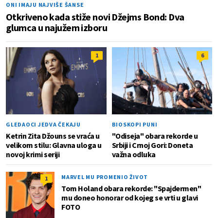
ONI IMAJU NAJVIŠE ŠANSE
Otkriveno kada stiže novi Džejms Bond: Dva
glumca u najužem izboru
1
6
GLEDAOCI JEDVA ČEKAJU
BIOSKOPI PUNI
Ketrin Zita Džouns se vraća u
"Odiseja" obara rekorde u
velikom stilu: Glavna uloga u
Srbiji i Crnoj Gori: Doneta
novoj krimi seriji
važna odluka
MARVEL MU PROMENIO ŽIVOT
1
Tom Holand obara rekorde: "Spajdermen"
mu doneo honorar od kojeg se vrti u glavi
FOTO