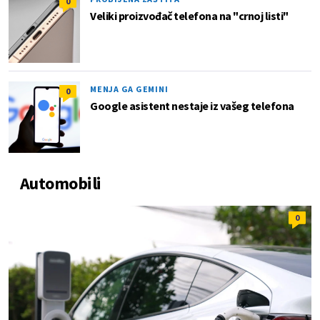
0
Veliki proizvođač telefona na "crnoj listi"
MENJA GA GEMINI
0
Google asistent nestaje iz vašeg telefona
Automobili
0