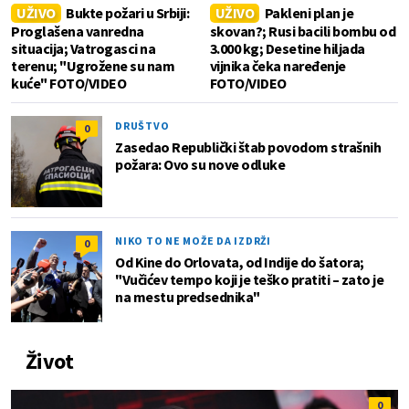
UŽIVO
Bukte požari u Srbiji:
UŽIVO
Pakleni plan je
Proglašena vanredna
skovan?; Rusi bacili bombu od
situacija; Vatrogasci na
3.000 kg; Desetine hiljada
terenu; "Ugrožene su nam
vijnika čeka naređenje
kuće" FOTO/VIDEO
FOTO/VIDEO
DRUŠTVO
0
Zasedao Republički štab povodom strašnih
požara: Ovo su nove odluke
NIKO TO NE MOŽE DA IZDRŽI
0
Od Kine do Orlovata, od Indije do šatora;
"Vučićev tempo koji je teško pratiti – zato je
na mestu predsednika"
Život
0