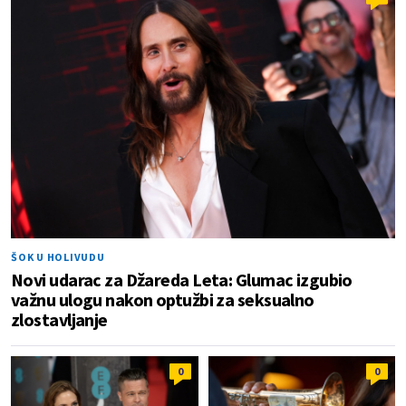
ŠOK U HOLIVUDU
Novi udarac za Džareda Leta: Glumac izgubio
važnu ulogu nakon optužbi za seksualno
zlostavljanje
0
0