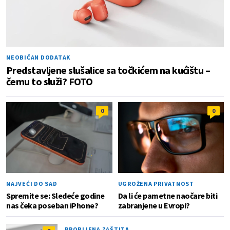
NEOBIČAN DODATAK
Predstavljene slušalice sa točkićem na kućištu –
čemu to služi? FOTO
0
0
NAJVEĆI DO SAD
UGROŽENA PRIVATNOST
Spremite se: Sledeće godine
Da li će pametne naočare biti
nas čeka poseban iPhone?
zabranjene u Evropi?
PROBIJENA ZAŠTITA