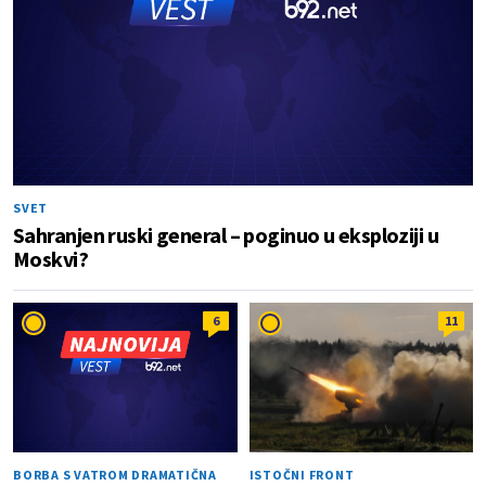
SVET
Sahranjen ruski general – poginuo u eksploziji u
Moskvi?
6
11
BORBA S VATROM DRAMATIČNA
ISTOČNI FRONT