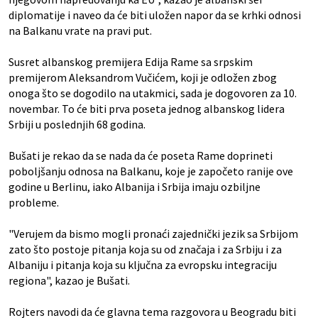
diplomatije i naveo da će biti uložen napor da se krhki odnosi
na Balkanu vrate na pravi put.
Susret albanskog premijera Edija Rame sa srpskim
premijerom Aleksandrom Vučićem, koji je odložen zbog
onoga što se dogodilo na utakmici, sada je dogovoren za 10.
novembar. To će biti prva poseta jednog albanskog lidera
Srbiji u poslednjih 68 godina.
Bušati je rekao da se nada da će poseta Rame doprineti
poboljšanju odnosa na Balkanu, koje je započeto ranije ove
godine u Berlinu, iako Albanija i Srbija imaju ozbiljne
probleme.
"Verujem da bismo mogli pronaći zajednički jezik sa Srbijom
zato što postoje pitanja koja su od značaja i za Srbiju i za
Albaniju i pitanja koja su ključna za evropsku integraciju
regiona", kazao je Bušati.
Rojters navodi da će glavna tema razgovora u Beogradu biti