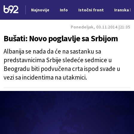
Najnovije
Info
Istočni front
Iranska kr
Nova vest
Ponedeljak, 03.11.2014.
21:35
Bušati: Novo poglavlje sa Srbijom
Albanija se nada da će na sastanku sa
predstavnicima Srbije sledeće sedmice u
Beogradu biti podvučena crta ispod svađe u
vezi sa incidentima na utakmici.