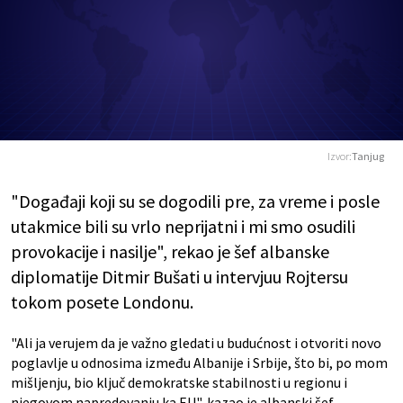
Izvor:
Tanjug
"Događaji koji su se dogodili pre, za vreme i posle
utakmice bili su vrlo neprijatni i mi smo osudili
provokacije i nasilje", rekao je šef albanske
diplomatije Ditmir Bušati u intervjuu Rojtersu
tokom posete Londonu.
"Ali ja verujem da je važno gledati u budućnost i otvoriti novo
poglavlje u odnosima između Albanije i Srbije, što bi, po mom
mišljenju, bio ključ demokratske stabilnosti u regionu i
njegovom napredovanju ka EU", kazao je albanski šef