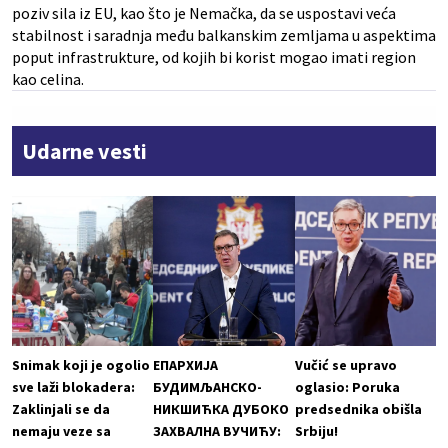
poziv sila iz EU, kao što je Nemačka, da se uspostavi veća
stabilnost i saradnja među balkanskim zemljama u aspektima
poput infrastrukture, od kojih bi korist mogao imati region
kao celina.
Udarne vesti
Snimak koji je ogolio
ЕПАРХИЈА
Vučić se upravo
sve laži blokadera:
БУДИМЉАНСКО-
oglasio: Poruka
Zaklinjali se da
НИКШИЋКА ДУБОКО
predsednika obišla
nemaju veze sa
ЗАХВАЛНА ВУЧИЋУ:
Srbiju!