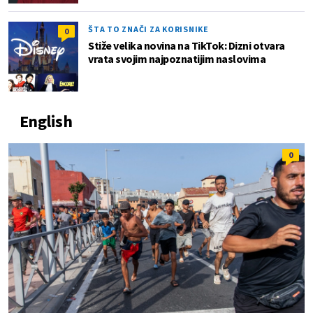
ŠTA TO ZNAČI ZA KORISNIKE
0
Stiže velika novina na TikTok: Dizni otvara
vrata svojim najpoznatijim naslovima
English
0