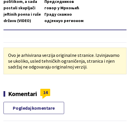
politikom, a sada
Председников
postali skupljači
говор у Мркоњић
jeftinih poena i ruše
Граду снажно
državu (VIDEO)
одјекнуо регионом
Ovo je arhivirana verzija originalne stranice. Izvinjavamo
se ukoliko, usled tehničkih ograničenja, stranica i njen
sadržaj ne odgovaraju originalnoj verziji.
14
Komentari
Pogledaj komentare