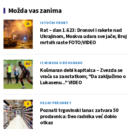
Možda vas zanima
ISTOČNI FRONT
25
Rat – dan 1.623: Dronovi i rakete nad
Ukrajinom, Moskva udara sve jače; Broj
mrtvih raste FOTO/VIDEO
IZ MINUSA U BEOGRADU
367
Košmaran debi kapitalca – Zvezda se
vraća sa zaostatkom; "Da zaključimo o
Lukasenu..." VIDEO
VELIKI PREOKRET
0
Poznati trgovinski lanac zatvara 50
prodavnica: Deo radnika već dobio
otkaz