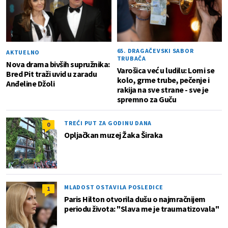
65. DRAGAČEVSKI SABOR
AKTUELNO
TRUBAČA
Nova drama bivših supružnika:
Varošica već u ludilu: Lomi se
Bred Pit traži uvid u zaradu
kolo, grme trube, pečenje i
Anđeline Džoli
rakija na sve strane - sve je
spremno za Guču
TREĆI PUT ZA GODINU DANA
0
Opljačkan muzej Žaka Širaka
MLADOST OSTAVILA POSLEDICE
1
Paris Hilton otvorila dušu o najmračnijem
periodu života: "Slava me je traumatizovala"