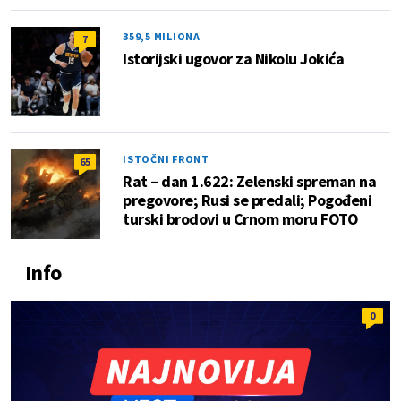
359,5 MILIONA
7
Istorijski ugovor za Nikolu Jokića
ISTOČNI FRONT
65
Rat – dan 1.622: Zelenski spreman na
pregovore; Rusi se predali; Pogođeni
turski brodovi u Crnom moru FOTO
Info
0