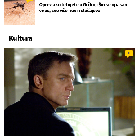
Oprez ako letujete u Grčkoj: Širi se opasan
virus, sve više novih slučajeva
Kultura
0