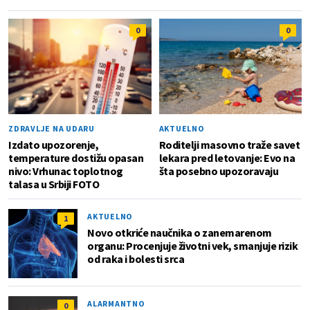
0
0
ZDRAVLJE NA UDARU
AKTUELNO
Izdato upozorenje,
Roditelji masovno traže savet
temperature dostižu opasan
lekara pred letovanje: Evo na
nivo: Vrhunac toplotnog
šta posebno upozoravaju
talasa u Srbiji FOTO
AKTUELNO
1
Novo otkriće naučnika o zanemarenom
organu: Procenjuje životni vek, smanjuje rizik
od raka i bolesti srca
ALARMANTNO
0