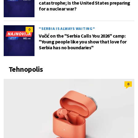
catastrophe; Is the United States preparing
for a nuclear war?
"SERBIA IS ALWAYS WAITING"
0
Vučić on the "Serbia Calls You 2026" camp:
"Young people like you show that love for
Serbia has no boundaries"
Tehnopolis
0