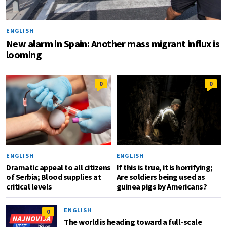
ENGLISH
New alarm in Spain: Another mass migrant influx is
looming
0
0
ENGLISH
ENGLISH
Dramatic appeal to all citizens
If this is true, it is horrifying;
of Serbia; Blood supplies at
Are soldiers being used as
critical levels
guinea pigs by Americans?
ENGLISH
0
The world is heading toward a full-scale