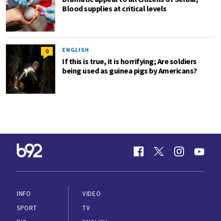
Blood supplies at critical levels
ENGLISH
0
If this is true, it is horrifying; Are soldiers
being used as guinea pigs by Americans?
INFO
VIDEO
SPORT
TV