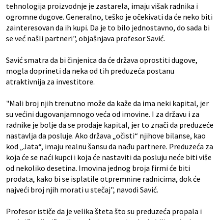
tehnologija proizvodnje je zastarela, imaju višak radnika i
ogromne dugove. Generalno, teško je očekivati da će neko biti
zainteresovan da ih kupi. Da je to bilo jednostavno, do sada bi
se već našli partneri", objašnjava profesor Savić.
Savić smatra da bi činjenica da će država oprostiti dugove,
mogla doprineti da neka od tih preduzeća postanu
atraktivnija za investitore.
"Mali broj njih trenutno može da kaže da ima neki kapital, jer
su većini dugovanjamnogo veća od imovine. I za državu i za
radnike je bolje da se prodaje kapital, jer to znači da preduzeće
nastavlja da posluje. Ako država „očisti“ njihove bilanse, kao
kod „Jata“, imaju realnu šansu da nađu partnere. Preduzeća za
koja će se naći kupci i koja će nastaviti da posluju neće biti više
od nekoliko desetina. Imovina jednog broja firmi će biti
prodata, kako bi se isplatile otpremnine radnicima, dok će
najveći broj njih morati u stečaj", navodi Savić.
Profesor ističe da je velika šteta što su preduzeća propala i