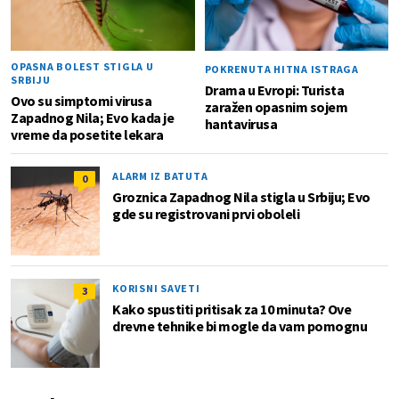
OPASNA BOLEST STIGLA U
POKRENUTA HITNA ISTRAGA
SRBIJU
Drama u Evropi: Turista
Ovo su simptomi virusa
zaražen opasnim sojem
Zapadnog Nila; Evo kada je
hantavirusa
vreme da posetite lekara
ALARM IZ BATUTA
0
Groznica Zapadnog Nila stigla u Srbiju; Evo
gde su registrovani prvi oboleli
KORISNI SAVETI
3
Kako spustiti pritisak za 10 minuta? Ove
drevne tehnike bi mogle da vam pomognu