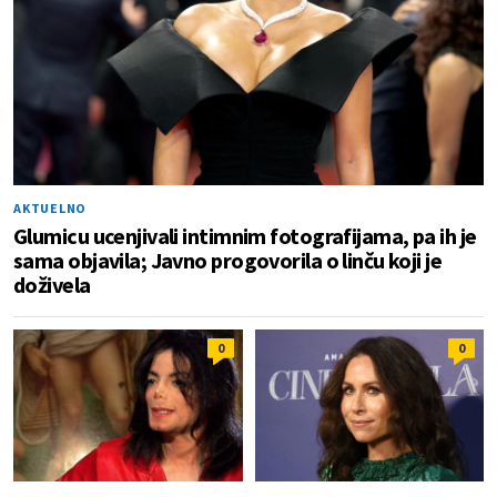
AKTUELNO
Glumicu ucenjivali intimnim fotografijama, pa ih je
sama objavila; Javno progovorila o linču koji je
doživela
0
0