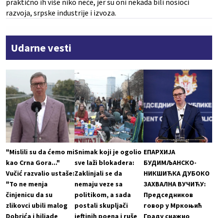
praktično ih više niko neće, jer su oni nekada bili nosioci
razvoja, srpske industrije i izvoza.
Udarne vesti
"Mislili su da ćemo mi
Snimak koji je ogolio
ЕПАРХИЈА
kao Crna Gora..."
sve laži blokadera:
БУДИМЉАНСКО-
Vučić razvalio ustaše:
Zaklinjali se da
НИКШИЋКА ДУБОКО
"To ne menja
nemaju veze sa
ЗАХВАЛНА ВУЧИЋУ:
činjenicu da su
politikom, a sada
Председников
zlikovci ubili malog
postali skupljači
говор у Мркоњић
Dobrića i hiljade
jeftinih poena i ruše
Граду снажно