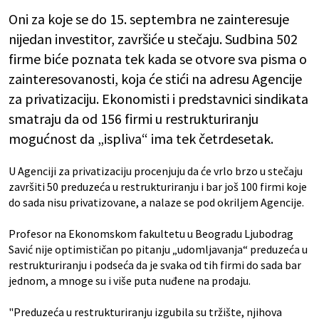
Oni za koje se do 15. septembra ne zainteresuje
nijedan investitor, završiće u stečaju. Sudbina 502
firme biće poznata tek kada se otvore sva pisma o
zainteresovanosti, koja će stići na adresu Agencije
za privatizaciju. Ekonomisti i predstavnici sindikata
smatraju da od 156 firmi u restrukturiranju
mogućnost da „ispliva“ ima tek četrdesetak.
U Agenciji za privatizaciju procenjuju da će vrlo brzo u stečaju
završiti 50 preduzeća u restrukturiranju i bar još 100 firmi koje
do sada nisu privatizovane, a nalaze se pod okriljem Agencije.
Profesor na Ekonomskom fakultetu u Beogradu Ljubodrag
Savić nije optimističan po pitanju „udomljavanja“ preduzeća u
restrukturiranju i podseća da je svaka od tih firmi do sada bar
jednom, a mnoge su i više puta nuđene na prodaju.
"Preduzeća u restrukturiranju izgubila su tržište, njihova