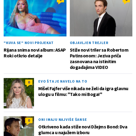
"KUVA SE" NOVI PROJEKAT
OBJAVLJEN TREJLER
Rijana snima novi album: ASAP
Stiže novi triler sa Robertom
Roki otkrio detalje
Patinsonom: Jeziva priča
zasnovana na istinitim
događajima VIDEO
EVO ŠTA JE NAVELO NA TO
0
Mišel Fajfer više nikada ne želi da igra glavnu
ulogu u filmu: "Tako mi Boga!"
ONI IMAJU NAJVIŠE ŠANSE
0
Otkriveno kada stiže novi Džejms Bond: Dva
glumca u najužem izboru