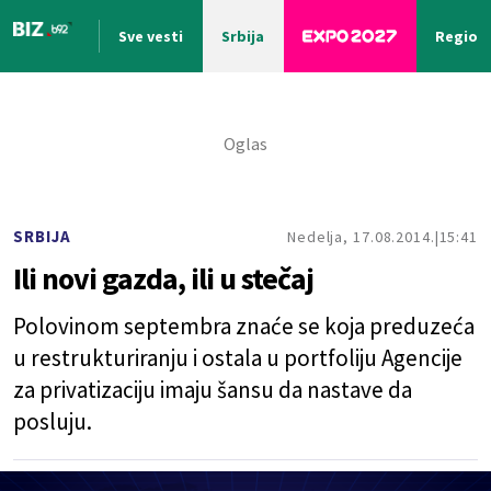
Sve vesti
Srbija
Region
Nova vest
SRBIJA
Nedelja, 17.08.2014.
15:41
Ili novi gazda, ili u stečaj
Polovinom septembra znaće se koja preduzeća
u restrukturiranju i ostala u portfoliju Agencije
za privatizaciju imaju šansu da nastave da
posluju.