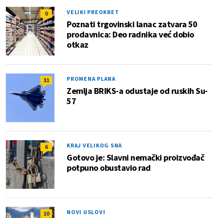
VELIKI PREOKRET
0
Poznati trgovinski lanac zatvara 50
prodavnica: Deo radnika već dobio
otkaz
PROMENA PLANA
31
Zemlja BRIKS-a odustaje od ruskih Su-
57
KRAJ VELIKOG SNA
6
Gotovo je: Slavni nemački proizvođač
potpuno obustavio rad
NOVI USLOVI
10