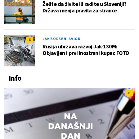
Želite da živite ili radite u Sloveniji?
Država menja pravila za strance
LAK BORBENI AVION
6
Rusija ubrzava razvoj Jak-130M:
Objavljen i prvi inostrani kupac FOTO
Info
0