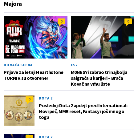
Majora
0
0
DOMAĆA SCENA
CS2
Prijave za letnji Hearthstone
M0NESY izabrao tri najbolja
TURNIR su otvorene!
saigrača u karijeri – Braća
Kovač na vrhu liste
DOTA 2
0
Poslednji Dota 2 apdejt pred International:
Novi peč, MMR reset, Fantasy i još mnogo
toga
DOTA 2
0