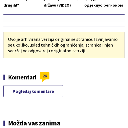
drugih!"
državu (VIDEO)
одјекнуо регионом
Ovo je arhivirana verzija originalne stranice. Izvinjavamo
se ukoliko, usled tehničkih ograničenja, stranica i njen
sadržaj ne odgovaraju originalnoj verziji.
26
Komentari
Pogledaj komentare
Možda vas zanima