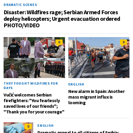
DRAMATIC SCENES
Disaster: Wildfires rage; Serbian Armed Forces
deploy helicopters; Urgent evacuation ordered
PHOTO/VIDEO
0
0
THEY FOUGHT WILDFIRES FOR
ENGLISH
DAYS
New alarm in Spain: Another
Vučić welcomes Serbian
mass migrant influx is
firefighters: "You fearlessly
looming
saved lives of our friends";
"Thank you for your courage"
ENGLISH
0
Dramatic appeal to all citizens of Serbia;