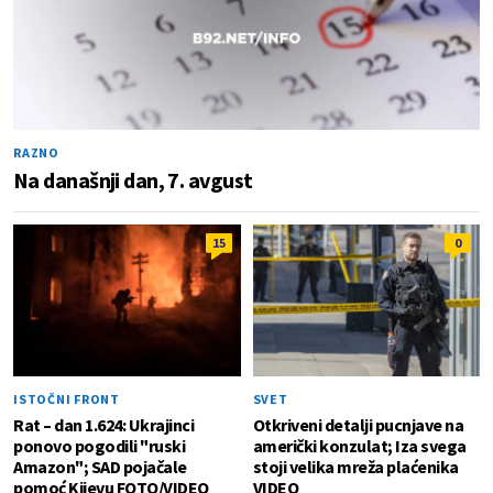
RAZNO
Na današnji dan, 7. avgust
15
0
ISTOČNI FRONT
SVET
Rat – dan 1.624: Ukrajinci
Otkriveni detalji pucnjave na
ponovo pogodili "ruski
američki konzulat; Iza svega
Amazon"; SAD pojačale
stoji velika mreža plaćenika
pomoć Kijevu FOTO/VIDEO
VIDEO