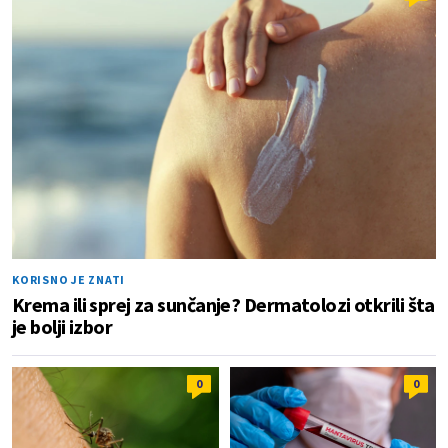
KORISNO JE ZNATI
Krema ili sprej za sunčanje? Dermatolozi otkrili šta
je bolji izbor
0
0