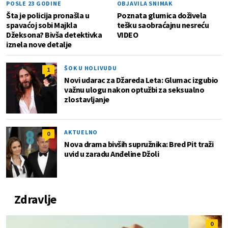
POSLE 23 GODINE
OBJAVILA SNIMAK
Šta je policija pronašla u
Poznata glumica doživela
spavaćoj sobi Majkla
tešku saobraćajnu nesreću
Džeksona? Bivša detektivka
VIDEO
iznela nove detalje
ŠOK U HOLIVUDU
1
Novi udarac za Džareda Leta: Glumac izgubio
važnu ulogu nakon optužbi za seksualno
zlostavljanje
AKTUELNO
0
Nova drama bivših supružnika: Bred Pit traži
uvid u zaradu Anđeline Džoli
Zdravlje
0