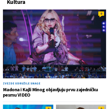
Kultura
0
ZVEZDE UDRUŽILE SNAGE
Madona i Kajli Minog objavljuju prvu zajedničku
pesmu VIDEO
0
0