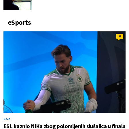
eSports
0
CS2
ESL kaznio NiKa zbog polomljenih slušalica u finalu