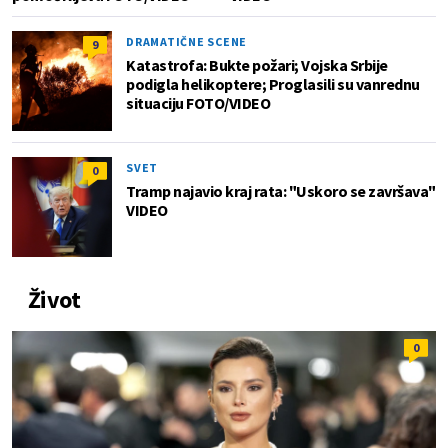
DRAMATIČNE SCENE
9
Katastrofa: Bukte požari; Vojska Srbije
podigla helikoptere; Proglasili su vanrednu
situaciju FOTO/VIDEO
SVET
0
Tramp najavio kraj rata: "Uskoro se završava"
VIDEO
Život
0