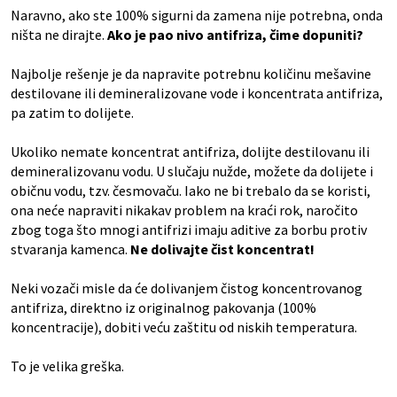
Naravno, ako ste 100% sigurni da zamena nije potrebna, onda
ništa ne dirajte.
Ako je pao nivo antifriza, čime dopuniti?
Najbolje rešenje je da napravite potrebnu količinu mešavine
destilovane ili demineralizovane vode i koncentrata antifriza,
pa zatim to dolijete.
Ukoliko nemate koncentrat antifriza, dolijte destilovanu ili
demineralizovanu vodu. U slučaju nužde, možete da dolijete i
običnu vodu, tzv. česmovaču. Iako ne bi trebalo da se koristi,
ona neće napraviti nikakav problem na kraći rok, naročito
zbog toga što mnogi antifrizi imaju aditive za borbu protiv
stvaranja kamenca.
Ne dolivajte čist koncentrat!
Neki vozači misle da će dolivanjem čistog koncentrovanog
antifriza, direktno iz originalnog pakovanja (100%
koncentracije), dobiti veću zaštitu od niskih temperatura.
To je velika greška.