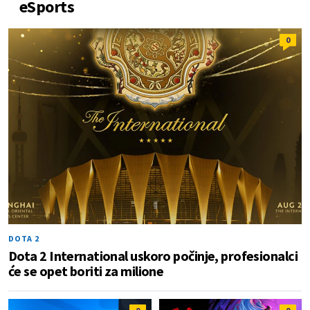
eSports
0
DOTA 2
Dota 2 International uskoro počinje, profesionalci
će se opet boriti za milione