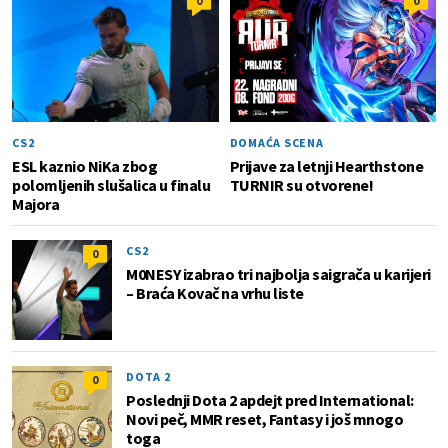
0
0
CS2
DOMAĆA SCENA
ESL kaznio NiKa zbog
Prijave za letnji Hearthstone
polomljenih slušalica u finalu
TURNIR su otvorene!
Majora
CS2
0
M0NESY izabrao tri najbolja saigrača u karijeri
– Braća Kovač na vrhu liste
DOTA 2
0
Poslednji Dota 2 apdejt pred International:
Novi peč, MMR reset, Fantasy i još mnogo
toga