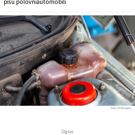
pišu
polovniautomobili
Foto: Profimedia