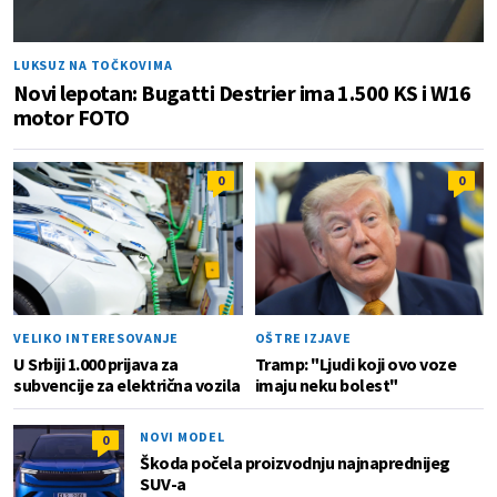
LUKSUZ NA TOČKOVIMA
Novi lepotan: Bugatti Destrier ima 1.500 KS i W16
motor FOTO
0
0
VELIKO INTERESOVANJE
OŠTRE IZJAVE
U Srbiji 1.000 prijava za
Tramp: "Ljudi koji ovo voze
subvencije za električna vozila
imaju neku bolest"
NOVI MODEL
0
Škoda počela proizvodnju najnaprednijeg
SUV-a