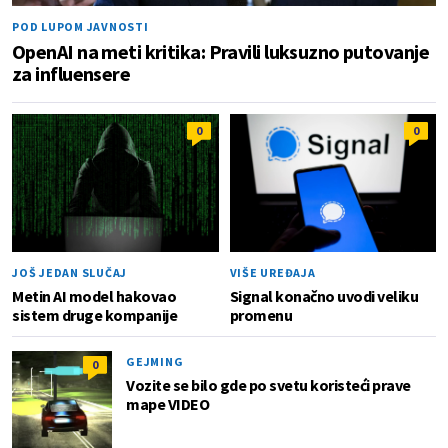
POD LUPOM JAVNOSTI
OpenAI na meti kritika: Pravili luksuzno putovanje
za influensere
0
0
JOŠ JEDAN SLUČAJ
VIŠE UREĐAJA
Metin AI model hakovao
Signal konačno uvodi veliku
sistem druge kompanije
promenu
GEJMING
0
Vozite se bilo gde po svetu koristeći prave
mape VIDEO