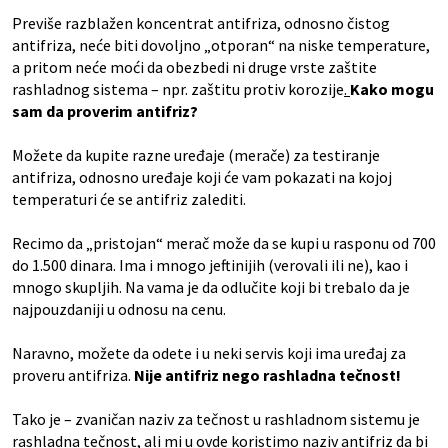
Previše razblažen koncentrat antifriza, odnosno čistog
antifriza, neće biti dovoljno „otporan“ na niske temperature,
a pritom neće moći da obezbedi ni druge vrste zaštite
rashladnog sistema – npr. zaštitu protiv korozije
.
Kako mogu
sam da proverim antifriz?
Možete da kupite razne uređaje (merače) za testiranje
antifriza, odnosno uređaje koji će vam pokazati na kojoj
temperaturi će se antifriz zalediti.
Recimo da „pristojan“ merač može da se kupi u rasponu od 700
do 1.500 dinara. Ima i mnogo jeftinijih (verovali ili ne), kao i
mnogo skupljih. Na vama je da odlučite koji bi trebalo da je
najpouzdaniji u odnosu na cenu.
Naravno, možete da odete i u neki servis koji ima uređaj za
proveru antifriza.
Nije antifriz nego rashladna tečnost!
Tako je – zvaničan naziv za tečnost u rashladnom sistemu je
rashladna tečnost, ali mi u ovde koristimo naziv antifriz da bi