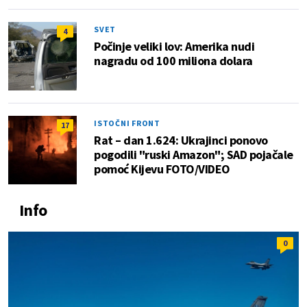
SVET
4
Počinje veliki lov: Amerika nudi
nagradu od 100 miliona dolara
ISTOČNI FRONT
17
Rat – dan 1.624: Ukrajinci ponovo
pogodili "ruski Amazon"; SAD pojačale
pomoć Kijevu FOTO/VIDEO
Info
0