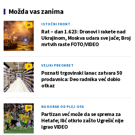
Možda vas zanima
ISTOČNI FRONT
25
Rat – dan 1.623: Dronovi i rakete nad
Ukrajinom, Moskva udara sve jače; Broj
mrtvih raste FOTO/VIDEO
VELIKI PREOKRET
0
Poznati trgovinski lanac zatvara 50
prodavnica: Deo radnika već dobio
otkaz
NA KORAK OD PLEJ-OFA
80
Partizan već može da se sprema za
Hetafe; Ilić otkrio zašto Ugrešić nije
igrao VIDEO