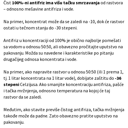
Čist
100%-ni antifriz ima višu tačku smrzavanja
od rastvora
– odnosno mešavine antifriza i vode.
Na primer, koncentrat može da se zaledi na -10, dok će rastvor
ostati u tečnom stanju do -30 stepeni.
Antifriz u koncentraciji od 100% je obično najbolje pomešati
sa vodom u odnosu 50:50, ali obavezno pročitajte uputstvo na
pakovanju. Možda su navedene i karakteristike po pitanju
drugačijeg odnosa koncentrata i vode.
Na primer, ako napravite rastvor u odnosu 50:50 (ili 1 prema 1,
tj. 1 litar koncentrata na 1 litar vode), dobijate zaštitu do
-36
stepeni
Celzijusa. Ako smanjite koncentraciju antifriza, pašće
i tačka mržnjenja, odnosno temperatura na kojoj će taj
rastvor da se zaledi.
Međutim, ako stavite previše čistog antifriza, tačka mržnjenja
takođe može da padne. Zato obavezno pratite uputstvo na
pakovanju.