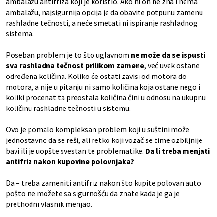
ambalažu antifriza koji je koristio. Ako ni on ne zna i nema
ambalažu, najsigurnija opcija je da obavite potpunu zamenu
rashladne tečnosti, a neće smetati ni ispiranje rashladnog
sistema.
Poseban problem je to što uglavnom
ne može da se ispusti
sva rashladna tečnost prilikom zamene
, već uvek ostane
određena količina. Koliko će ostati zavisi od motora do
motora, a nije u pitanju ni samo količina koja ostane nego i
koliki procenat ta preostala količina čini u odnosu na ukupnu
količinu rashladne tečnosti u sistemu.
Ovo je pomalo kompleksan problem koji u suštini može
jednostavno da se reši, ali retko koji vozač se time ozbiljnije
bavi ili je uopšte svestan te problematike.
Da li treba menjati
antifriz nakon kupovine polovnjaka?
Da – treba zameniti antifriz nakon što kupite polovan auto
pošto ne možete sa sigurnošću da znate kada je ga je
prethodni vlasnik menjao.