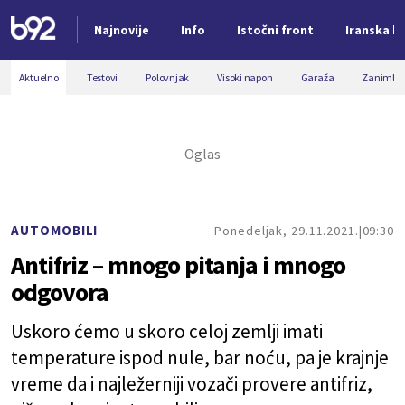
Najnovije
Info
Istočni front
Iranska kr
Nova vest
Aktuelno
Testovi
Polovnjak
Visoki napon
Garaža
Zanimljiv
AUTOMOBILI
Ponedeljak, 29.11.2021.
09:30
Antifriz – mnogo pitanja i mnogo
odgovora
Uskoro ćemo u skoro celoj zemlji imati
temperature ispod nule, bar noću, pa je krajnje
vreme da i najležerniji vozači provere antifriz,