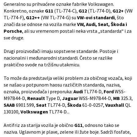
Generalno su prihvaćene oznake fabrike Volkswagen.
Konkretno, oznake
G11
(TL-774-C),
G12
(TL-774-D),
G12+
(VW
TL-774-F),
G12++
(VW TL-774-G) su
VW-ovi standardi
, što
znači da se odnose na vozila marke
VW, Audi, Seat, Škoda i
Porsche
, ali su vremenom postali neka vrsta „standarda“ i za
sve druge.
Drugi proizvođači imaju sopstvene standarde. Postoje i
nacionalni i međunarodni standardi. Često se razlike
praktično svode na tržišnu utakmicu.
To može da predstavlja veliki problem za običnog vozača, koji
se našao u potpunom haosu različitih standarda, naziva,
oznaka, proizvođača i preporuka:
Audi
TL774-D,
Ford
WSS-
M97B44-D,
Renault
Type D,
Jaguar
WSS-M97B44-D,
MB
325.3,
SAAB
6901 599,
Seat
TL774-D,
Škoda
61-0-0257,
Vauxhall
QL
130100,
Volkswagen
TL774-D...
Antifriz za starija vozila je obično
G11
, odnosno tako se
naziva. Uglavnom je plave, zelene ili žute boje. Sadrži fosfate,