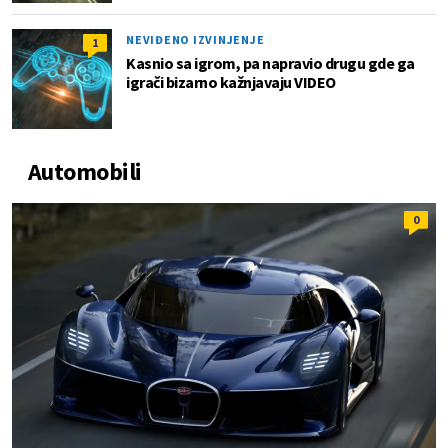
NEVIĐENO IZVINJENJE
1
Kasnio sa igrom, pa napravio drugu gde ga
igrači bizarno kažnjavaju VIDEO
Automobili
0