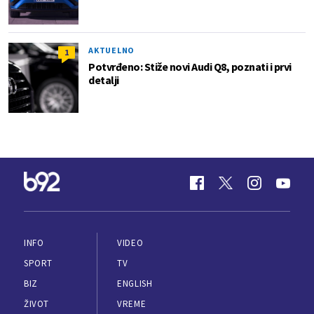
AKTUELNO
1
Potvrđeno: Stiže novi Audi Q8, poznati i prvi
detalji
INFO
VIDEO
SPORT
TV
BIZ
ENGLISH
ŽIVOT
VREME