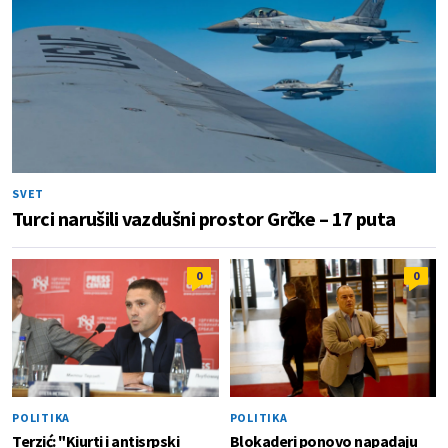
SVET
Turci narušili vazdušni prostor Grčke – 17 puta
0
0
POLITIKA
POLITIKA
Terzić: "Kiurti i antisrpski
Blokaderi ponovo napadaju