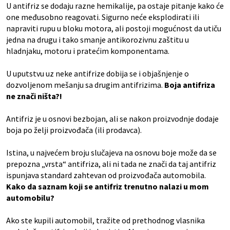
U antifriz se dodaju razne hemikalije, pa ostaje pitanje kako će
one međusobno reagovati. Sigurno neće eksplodirati ili
napraviti rupu u bloku motora, ali postoji mogućnost da utiču
jedna na drugu i tako smanje antikorozivnu zaštitu u
hladnjaku, motoru i pratećim komponentama.
U uputstvu uz neke antifrize dobija se i objašnjenje o
dozvoljenom mešanju sa drugim antifrizima.
Boja antifriza
ne znači ništa?!
Antifriz je u osnovi bezbojan, ali se nakon proizvodnje dodaje
boja po želji proizvođača (ili prodavca).
Istina, u najvećem broju slučajeva na osnovu boje može da se
prepozna „vrsta“ antifriza, ali ni tada ne znači da taj antifriz
ispunjava standard zahtevan od proizvođača automobila.
Kako da saznam koji se antifriz trenutno nalazi u mom
automobilu?
Ako ste kupili automobil, tražite od prethodnog vlasnika