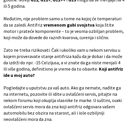
ili 5 godina.
Međutim, nije problem samo u tome na kojoj će temperaturi
da se zaledi. Antifriz
vremenom gubi svojstva
koja štite
motor i prateće komponente – to je veoma ozbiljan problem,
koji može da dovede do raznih kvarova, curenja i slično.
Zato ne treba rizikovati. Čak i ukoliko vam u nekom servisu u
kojem proveravate stanje antifriza kažu da je dobar i da može
da izdrži do npr. -15 Celzijusa, a vi znate da ga niste menjali 4
ili više godina, definitivno je vreme da to obavite.
Koji antifriz
ide u moj auto?
Pogledajte u uputstvu za vaš auto. Ako ga nemate, nađite ga
na internetu, pozovite ili idite u ovlašćeni servis, pitajte na
nekom forumu koji okuplja vlasnike te marke. U suštini, svaki
ovlašćeni servis mora da zna koji antifriz odgovara vašem
automobilu bez obzira na starost, ali i iole ozbiljniji
neovlašćeni mora da zna.