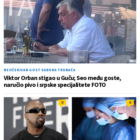
NEOČEKIVAN GOST SABORA TRUBAČA
Viktor Orban stigao u Guču; Seo među goste,
naručio pivo i srpske specijalitete FOTO
0
0