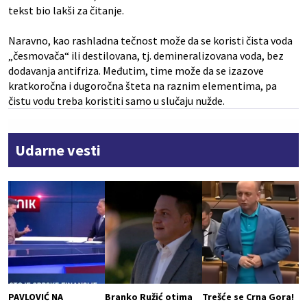
tekst bio lakši za čitanje.
Naravno, kao rashladna tečnost može da se koristi čista voda
„česmovača“ ili destilovana, tj. demineralizovana voda, bez
dodavanja antifriza. Međutim, time može da se izazove
kratkoročna i dugoročna šteta na raznim elementima, pa
čistu vodu treba koristiti samo u slučaju nužde.
Udarne vesti
PAVLOVIĆ NA
Branko Ružić otima
Trešće se Crna Gora!