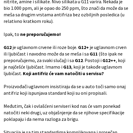
nitrite, amine i silikate. Nivo silikata u G11 varira. Nekada je
bio 1.000 ppm, ali je opao do 250 ppm, što znači da može da se
meša sa drugim vrstama antifriza bez ozbiljnih posledica (u
relativno kratkom roku).
Ipak, to
ne preporučujemo!
G12
je uglavnom crvene ili roze boje.
G12+
je uglavnom crven
ili ljubičast i navodno može da se meša i sa
G11
(što ipak ne
preporučujemo, za svaki slučaj) i sa
G12
. Postoji i
G12++
, koji
je najčešće ljubičast. Imamo i
G13
, koji je takođe uglavnom
ljubičast.
Koji antifriz će vam natočiti u servisu?
Proizvođači uglavnom insistiraju da se u auto toči samo onaj
antifriz koji ispunjava standard koji su oni propisali.
Međutim, čak i ovlašćeni serviseri kod nas će vam ponekad
natočiti neki drugi, uz objašnjenje da se njihove specifikacije
poklapaju i da nema razloga za brigu.
Situacija je sa tim standardima komplikovana i prosečan