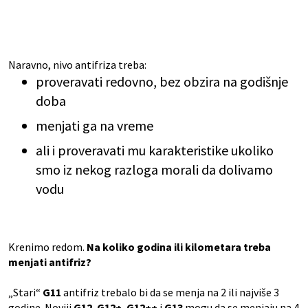
Naravno, nivo antifriza treba:
proveravati redovno, bez obzira na godišnje
doba
menjati ga na vreme
ali i proveravati mu karakteristike ukoliko
smo iz nekog razloga morali da dolivamo
vodu
Krenimo redom.
Na koliko godina ili kilometara treba
menjati antifriz?
„Stari“
G11
antifriz trebalo bi da se menja na 2 ili najviše 3
godine. Noviji
G12
,
G12+
,
G12++
i
G13
mogu da se menjaju na 4