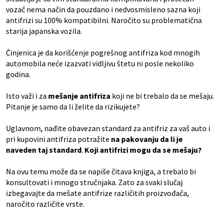
vozač nema način da pouzdano i nedvosmisleno sazna koji
antifrizi su 100% kompatibilni. Naročito su problematična
starija japanska vozila.
Činjenica je da korišćenje pogrešnog antifriza kod mnogih
automobila neće izazvati vidljivu štetu ni posle nekoliko
godina.
Isto važi i za
mešanje antifriza
koji ne bi trebalo da se mešaju.
Pitanje je samo da li želite da rizikujete?
Uglavnom, nađite obavezan standard za antifriz za vaš auto i
pri kupovini antifriza potražite
na pakovanju da li je
naveden taj standard
.
Koji antifrizi mogu da se mešaju?
Na ovu temu može da se napiše čitava knjiga, a trebalo bi
konsultovati i mnogo stručnjaka. Zato za svaki slučaj
izbegavajte da mešate antifrize različitih proizvođača,
naročito različite vrste.