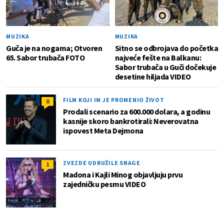
MUZIKA
MUZIKA
Guča je na nogama; Otvoren
Sitno se odbrojava do početka
65. Sabor trubača FOTO
najveće fešte na Balkanu:
Sabor trubača u Guči dočekuje
desetine hiljada VIDEO
FILM KOJI IM JE PROMENIO ŽIVOT
0
Prodali scenario za 600.000 dolara, a godinu
kasnije skoro bankrotirali: Neverovatna
ispovest Meta Dejmona
ZVEZDE UDRUŽILE SNAGE
1
Madona i Kajli Minog objavljuju prvu
zajedničku pesmu VIDEO