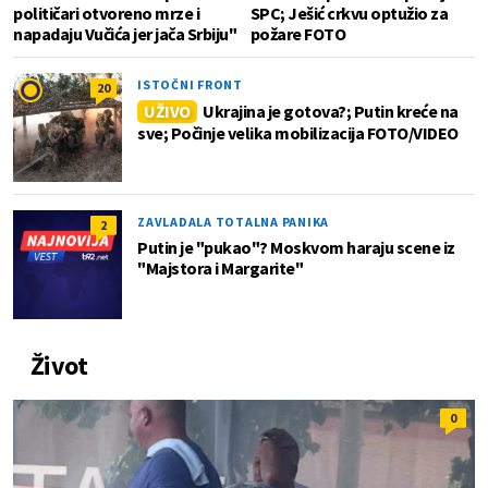
političari otvoreno mrze i
SPC; Ješić crkvu optužio za
napadaju Vučića jer jača Srbiju"
požare FOTO
ISTOČNI FRONT
20
UŽIVO
Ukrajina je gotova?; Putin kreće na
sve; Počinje velika mobilizacija FOTO/VIDEO
ZAVLADALA TOTALNA PANIKA
2
Putin je "pukao"? Moskvom haraju scene iz
"Majstora i Margarite"
Život
0