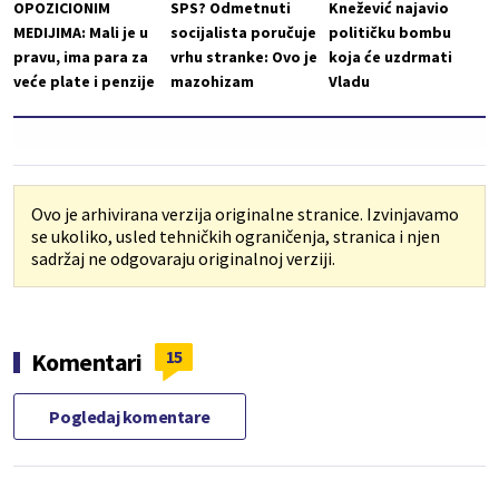
OPOZICIONIM
SPS? Odmetnuti
Knežević najavio
MEDIJIMA: Mali je u
socijalista poručuje
političku bombu
pravu, ima para za
vrhu stranke: Ovo je
koja će uzdrmati
veće plate i penzije
mazohizam
Vladu
Ovo je arhivirana verzija originalne stranice. Izvinjavamo
se ukoliko, usled tehničkih ograničenja, stranica i njen
sadržaj ne odgovaraju originalnoj verziji.
15
Komentari
Pogledaj komentare