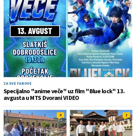
ZA SVE FANOVE
Specijalno "anime veče" uz film "Blue lock" 13.
avgusta u MTS Dvorani VIDEO
0
2