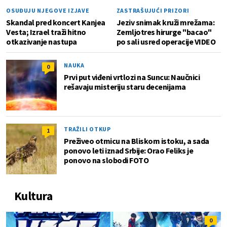
OSUĐUJU NJEGOVE IZJAVE
ZASTRAŠUJUĆI PRIZORI
Skandal pred koncert Kanjea
Jeziv snimak kruži mrežama:
Vesta; Izrael traži hitno
Zemljotres hirurge "bacao"
otkazivanje nastupa
po sali usred operacije VIDEO
NAUKA
0
Prvi put viđeni vrtlozi na Suncu: Naučnici
rešavaju misteriju staru decenijama
TRAŽILI OTKUP
1
Preživeo otmicu na Bliskom istoku, a sada
ponovo leti iznad Srbije: Orao Feliks je
ponovo na slobodi FOTO
Kultura
0