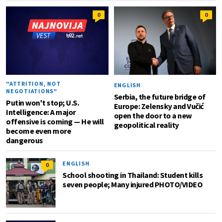
0
0
"ATTRITION, NOT
ENGLISH
NEGOTIATIONS"
Serbia, the future bridge of
Putin won't stop; U.S.
Europe: Zelensky and Vučić
Intelligence: A major
open the door to a new
offensive is coming — He will
geopolitical reality
become even more
dangerous
ENGLISH
0
School shooting in Thailand: Student kills
seven people; Many injured PHOTO/VIDEO