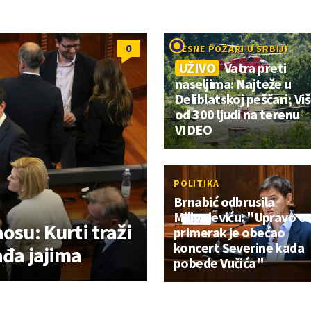
0
BESNE POŽARI U SRBIJI
UŽIVO
Vatra preti
naseljima: Najteže u
Deliblatskoj peščari; Vi
od 300 ljudi na terenu
VIDEO
POLITIKA
Brnabić odbrusila
Milivojeviću: "Upravo o
osu: Kurti traži
primerak je obećao
koncert Severine kada
ađa jajima
pobede Vučića"