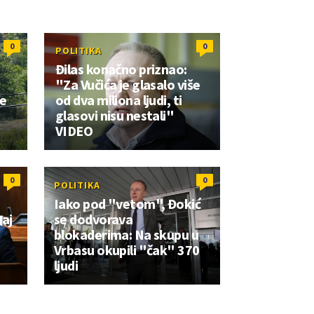
0
0
POLITIKA
Đilas konačno priznao:
"Za Vučića je glasalo više
še
od dva miliona ljudi, ti
glasovi nisu nestali"
VIDEO
0
0
POLITIKA
Iako pod "vetom", Đokić
vaj
se dodvorava
blokaderima: Na skupu u
Vrbasu okupili "čak" 370
ljudi