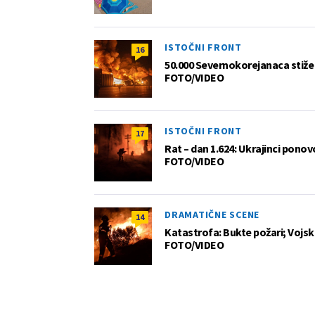
ISTOČNI FRONT
16
50.000 Severnokorejanaca stiže 
FOTO/VIDEO
ISTOČNI FRONT
17
Rat – dan 1.624: Ukrajinci pono
FOTO/VIDEO
DRAMATIČNE SCENE
14
Katastrofa: Bukte požari; Vojska
FOTO/VIDEO