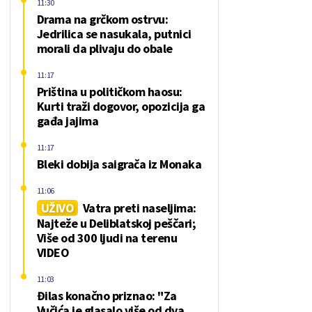
11:30
Drama na grčkom ostrvu:
Jedrilica se nasukala, putnici
morali da plivaju do obale
11:17
Priština u političkom haosu:
Kurti traži dogovor, opozicija ga
gađa jajima
11:17
Bleki dobija saigrača iz Monaka
11:06
UŽIVO
Vatra preti naseljima:
Najteže u Deliblatskoj peščari;
Više od 300 ljudi na terenu
VIDEO
11:03
Đilas konačno priznao: "Za
Vučića je glasalo više od dva