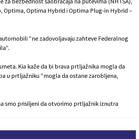
je za bezbednost saobraćaja na putevima (NHTSA),
io, Optima, Optima Hybrid i Optima Plug-in Hybrid –
automobili “ne zadovoljavaju zahteve Federalnog
la“.
 smeta. Kia kaže da bi brava prtljažnika mogla da
soba u prtljažniku “mogla da ostane zarobljena,
ma smo prisiljeni da otvorimo prtljažnik iznutra