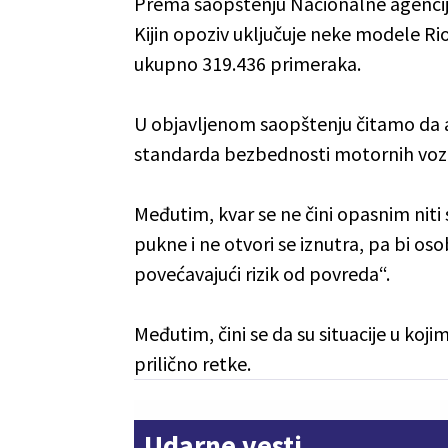
Prema saopštenju Nacionalne agenci
Kijin opoziv uključuje neke modele R
ukupno 319.436 primeraka.
U objavljenom saopštenju čitamo da 
standarda bezbednosti motornih vozi
Međutim, kvar se ne čini opasnim niti
pukne i ne otvori se iznutra, pa bi o
povećavajući rizik od povreda“.
Međutim, čini se da su situacije u koji
prilično retke.
Udarne vesti