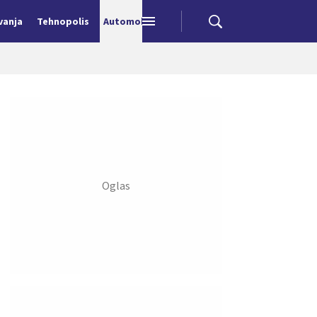
vanja
Tehnopolis
Automobili