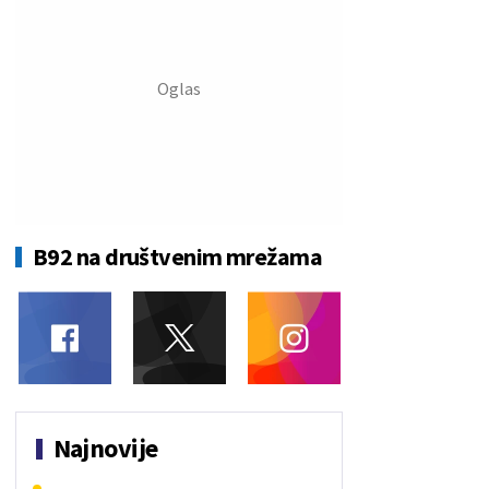
B92 na društvenim mrežama
Najnovije