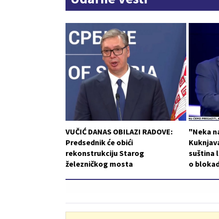
VUČIĆ DANAS OBILAZI RADOVE:
"Neka n
Predsednik će obići
Kuknjava
rekonstrukciju Starog
suština l
železničkog mosta
o blokad