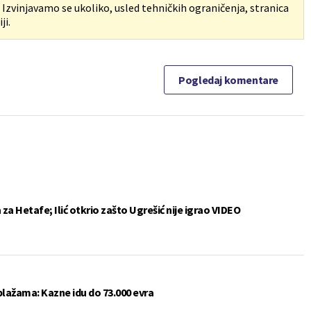
. Izvinjavamo se ukoliko, usled tehničkih ograničenja, stranica
ji.
Pogledaj komentare
a Hetafe; Ilić otkrio zašto Ugrešić nije igrao VIDEO
plažama: Kazne idu do 73.000 evra