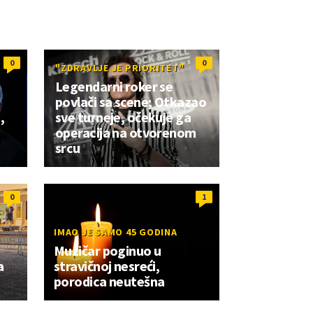
0
0
"ZDRAVLJE JE PRIORITET"
Legendarni roker se
povlači sa scene; Otkazao
,
sve turneje, očekuje ga
operacija na otvorenom
srcu
0
1
IMAO JE SAMO 45 GODINA
Muzičar poginuo u
a
stravičnoj nesreći,
porodica neutešna