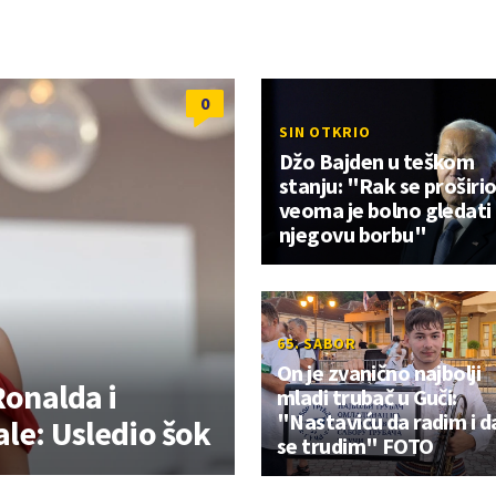
0
SIN OTKRIO
Džo Bajden u teškom
stanju: "Rak se proširio
veoma je bolno gledati
njegovu borbu"
65. SABOR
On je zvanično najbolji
Ronalda i
mladi trubač u Guči:
"Nastaviću da radim i d
le: Usledio šok
se trudim" FOTO