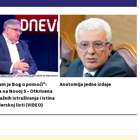
am je Bog u pomoći":
Anatomija jedne izdaje
 na Novoj S - Otkrivena
ažnih istraživanja i istina
erskoj listi (VIDEO)