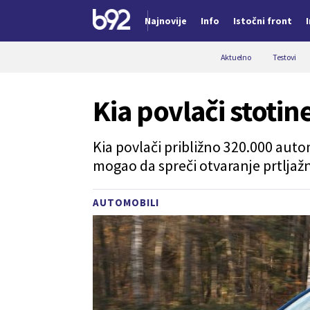
Najnovije
Info
Istočni front
Nova vest
Aktuelno
Testovi
Kia povlači stotin
Kia povlači približno 320.000 autom
mogao da spreči otvaranje prtljažn
AUTOMOBILI