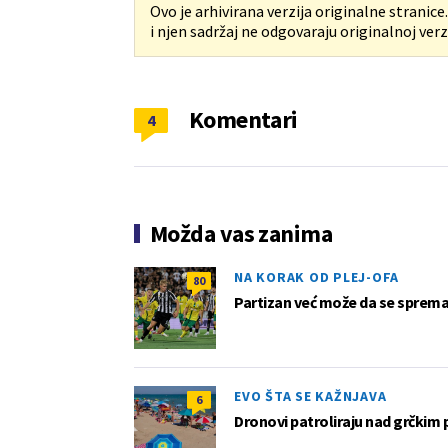
Ovo je arhivirana verzija originalne stranice
i njen sadržaj ne odgovaraju originalnoj verzi
Komentari
4
Možda vas zanima
NA KORAK OD PLEJ-OFA
80
Partizan već može da se sprema z
EVO ŠTA SE KAŽNJAVA
6
Dronovi patroliraju nad grčkim 