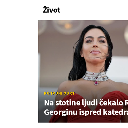
Život
POTPUNI OBRT
Na stotine ljudi čekalo 
Georginu ispred katedra