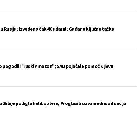
u Rusiju; Izvedeno čak 40 udara!; Gađane ključne tačke
vo pogodili "ruski Amazon"; SAD pojačale pomoć Kijevu
 Srbije podigla helikoptere; Proglasili su vanrednu situaciju