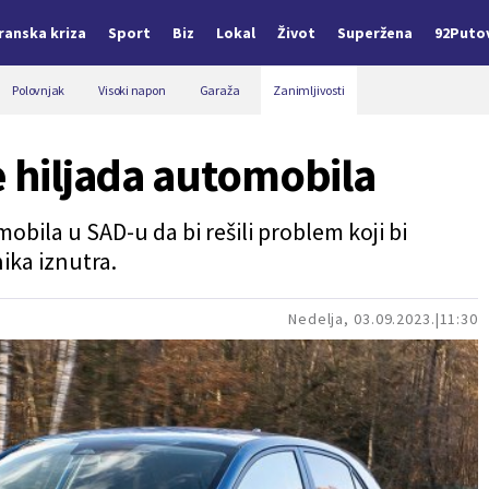
Iranska kriza
Sport
Biz
Lokal
Život
Superžena
92Puto
Polovnjak
Visoki napon
Garaža
Zanimljivosti
e hiljada automobila
obila u SAD-u da bi rešili problem koji bi
ika iznutra.
Nedelja, 03.09.2023.
11:30