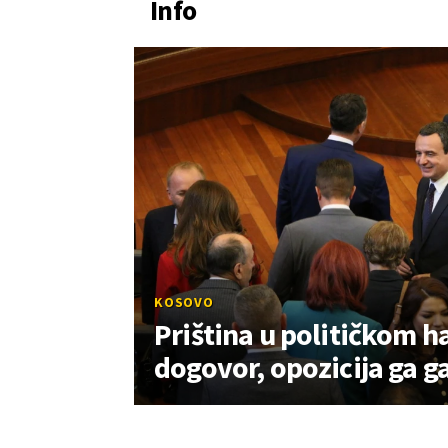
Info
KOSOVO
Priština u političkom ha
dogovor, opozicija ga g