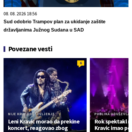
08. 08. 2026 18:56
Sud odobrio Trampov plan za ukidanje zaštite
državljanima Južnog Sudana u SAD
Povezane vesti
6
NIJE KRIO ODUŠEVLJENJE
PUBLIKA ODUŠEVLJ
Leni Kravic morao da prekine
Rok spektakl na
koncert, reagovao zbog
Kravic imao p