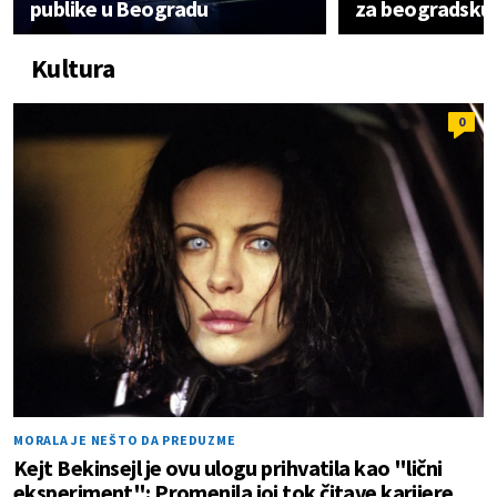
publike u Beogradu
za beogradsku
Kultura
0
MORALA JE NEŠTO DA PREDUZME
Kejt Bekinsejl je ovu ulogu prihvatila kao "lični
eksperiment": Promenila joj tok čitave karijere