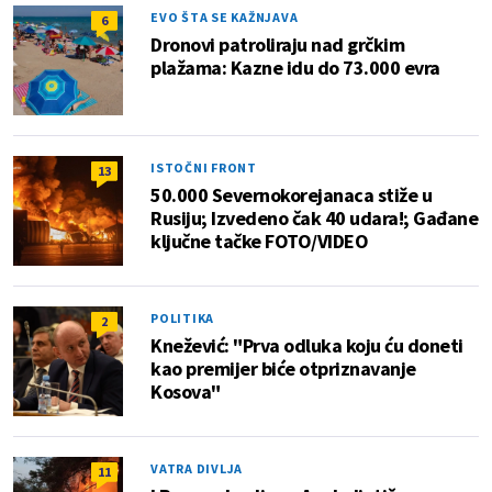
EVO ŠTA SE KAŽNJAVA
6
Dronovi patroliraju nad grčkim
plažama: Kazne idu do 73.000 evra
ISTOČNI FRONT
13
50.000 Severnokorejanaca stiže u
Rusiju; Izvedeno čak 40 udara!; Gađane
ključne tačke FOTO/VIDEO
POLITIKA
2
Knežević: "Prva odluka koju ću doneti
kao premijer biće otpriznavanje
Kosova"
VATRA DIVLJA
11