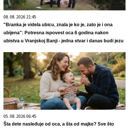
08. 08. 2026 21:45
"Branka je videla ubicu, znala je ko je, zato je i ona
ubijena": Potresna ispovest oca 6 godina nakon
ubistva u Vranjskoj Banji - jedna stvar i danas budi jezu
05. 08. 2026 06:45
Šta dete nasleđuje od oca, a šta od majke? Sve što