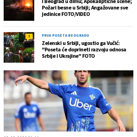
I Beograd u dimu; Apokaliptične scene;
Požari besne u Srbiji; Angažovane sve
jedinice FOTO/VIDEO
PRVA POSETA BEOGRADU
7
Zelenski u Srbiji, ugostio ga Vučić:
"Poseta će doprineti razvoju odnosa
Srbije i Ukrajine" FOTO