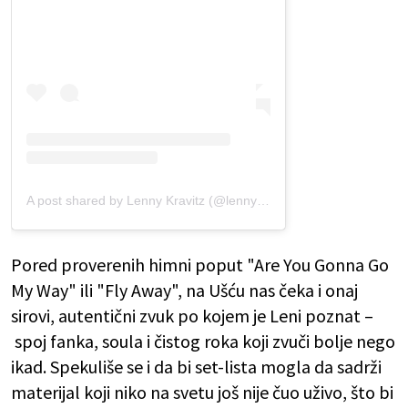
A post shared by Lenny Kravitz (@lennykravitz)
Pored proverenih himni poput "Are You Gonna Go
My Way" ili "Fly Away", na Ušću nas čeka i onaj
sirovi, autentični zvuk po kojem je Leni poznat –
spoj fanka, soula i čistog roka koji zvuči bolje nego
ikad. Spekuliše se i da bi set-lista mogla da sadrži
materijal koji niko na svetu još nije čuo uživo, što bi