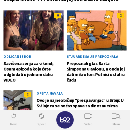
0
2
ODLIČAN IZBOR
STJUARDESA JE PREPOZNALA
Savršena serija za vikend;
Prepoznali glas Barta
Osam epizoda koje ćete
Simpsona u avionu, a onda joj
odgledati u jednom dahu
dali mikrofon: Putnici ostali u
VIDEO
čudu
OPŠTA NAVALA
2
Ovo je najneobičniji "prespavanjac" u Srbiji: U
Svilajncu se noćas spava sa dinosaursima
✕
Novo
Sport
Video
Menu
MUZIKA