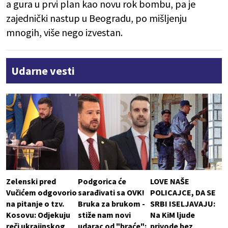
a gura u prvi plan kao novu rok bombu, pa je
zajednički nastup u Beogradu, po mišljenju
mnogih, više nego izvestan.
Udarne vesti
Zelenski pred
Podgorica će
LOVE NAŠE
Vučićem odgovorio
sarađivati sa OVK!
POLICAJCE, DA SE
na pitanje o tzv.
Bruka za brukom -
SRBI ISELJAVAJU:
Kosovu: Odjekuju
stiže nam novi
Na KiM ljude
reči ukrajinskog
udarac od "braće":
privode bez