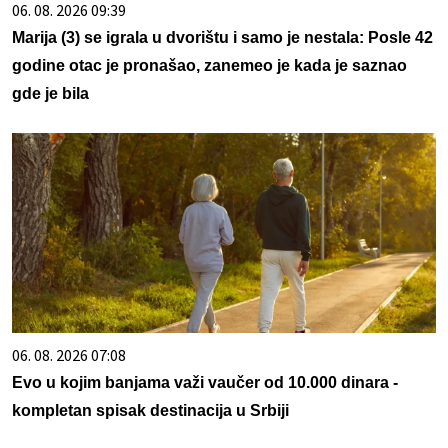
06. 08. 2026 09:39
Marija (3) se igrala u dvorištu i samo je nestala: Posle 42
godine otac je pronašao, zanemeo je kada je saznao
gde je bila
06. 08. 2026 07:08
Evo u kojim banjama važi vaučer od 10.000 dinara -
kompletan spisak destinacija u Srbiji