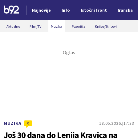
Najnovije
Info
Istočni front
Iranska kr
Nova vest
Aktuelno
Film/TV
Muzika
Pozorište
Knjige/Stripovi
MUZIKA
18.05.2026.
17:33
0
Još 30 dana do Lenija Kravica na