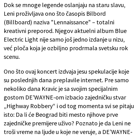
Dok se mnoge legende oslanjaju na staru slavu,
Leni proživljava ono što časopis Bilbord
(Billboard) naziva "Lennaissance" – totalni
kreativni preporod. Njegov aktuelni album Blue
Electric Light nije samo još jedno izdanje u nizu,
već ploča koja je ozbiljno prodrmala svetsku rok
scenu.
Ono što ovaj koncert izdvaja jesu spekulacije koje
su poslednjih dana preplavile internet. Pre samo
nekoliko dana Kravic je sa svojim specijalnim
gostom DE’WAYNE-om izbacio zajedničku stvar
„Highway Robbery“ i od tog momenta svi se pitaju
isto: Da li će Beograd biti mesto njihove prve
zajedničke premijere uživo? Poznato je da Leni ne
troši vreme na ljude u koje ne veruje, a DE’WAYNE-