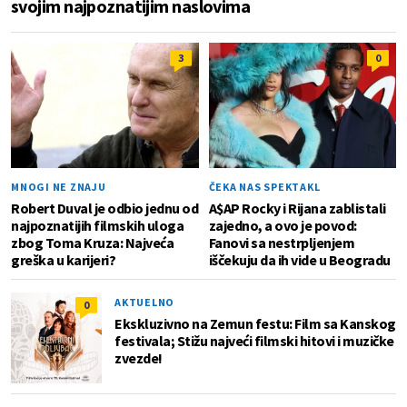
svojim najpoznatijim naslovima
3
0
MNOGI NE ZNAJU
ČEKA NAS SPEKTAKL
Robert Duval je odbio jednu od
A$AP Rocky i Rijana zablistali
najpoznatijih filmskih uloga
zajedno, a ovo je povod:
zbog Toma Kruza: Najveća
Fanovi sa nestrpljenjem
greška u karijeri?
iščekuju da ih vide u Beogradu
AKTUELNO
0
Ekskluzivno na Zemun festu: Film sa Kanskog
festivala; Stižu najveći filmski hitovi i muzičke
zvezde!