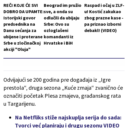
REČI KOJE ĆE SVI
Beograd im pružio
Raspad i očaj u ZLF-
DOBRO DA UPAMTE:
sve, a onda su
u! Kostić zakukao
Istorijski govor
odlučili da ubijaju
zbog prazne kase -
predsednika na
Srbe: Ovo su
pa priznao izborni
Danu sećanja za
ozloglašeni
debakl! (VIDEO)
ubijene i proterane
komandanti iz
Srbe u zločinačkoj
Hrvatske i BiH
akciji "Oluja"
Odvijajući se 200 godina pre događaja iz „Igre
prestola“, druga sezona „Kuće zmaja“ zvanično će
označiti početak Plesa zmajeva, građanskog rata
u Targarijenu.
Na Netfliks stiže najskuplja serija do sada:
Tvorci već planiraju i drugu sezonu VIDEO