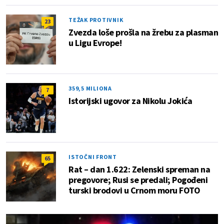
TEŽAK PROTIVNIK
23
Zvezda loše prošla na žrebu za plasman
u Ligu Evrope!
359,5 MILIONA
7
Istorijski ugovor za Nikolu Jokića
ISTOČNI FRONT
65
Rat – dan 1.622: Zelenski spreman na
pregovore; Rusi se predali; Pogođeni
turski brodovi u Crnom moru FOTO