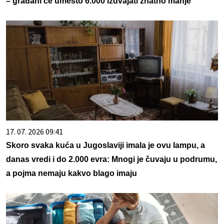
– građani će umesto 6.000 izdvajati znatno manje
17. 07. 2026 09:41
Skoro svaka kuća u Jugoslaviji imala je ovu lampu, a
danas vredi i do 2.000 evra: Mnogi je čuvaju u podrumu,
a pojma nemaju kakvo blago imaju