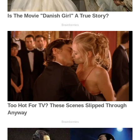
Is The Movie "Danish Girl" A True Story?
Brainberries
Too Hot For TV? These Scenes Slipped Through
Anyway
Brainberries