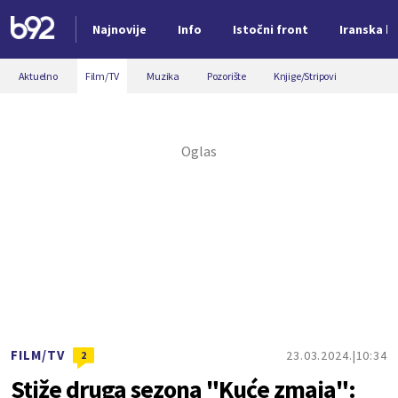
Najnovije
Info
Istočni front
Iranska kr
Nova vest
Aktuelno
Film/TV
Muzika
Pozorište
Knjige/Stripovi
FILM/TV
23.03.2024.
10:34
2
Stiže druga sezona "Kuće zmaja":