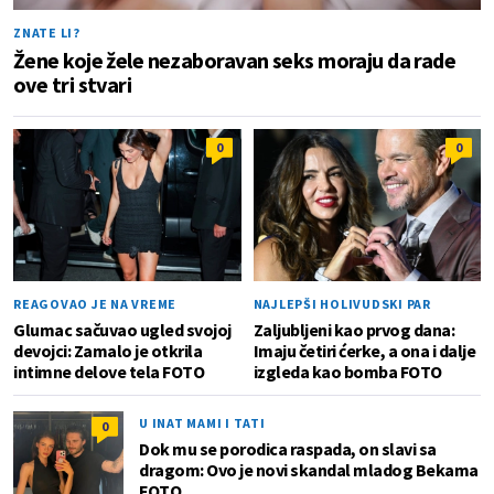
ZNATE LI?
Žene koje žele nezaboravan seks moraju da rade
ove tri stvari
0
0
REAGOVAO JE NA VREME
NAJLEPŠI HOLIVUDSKI PAR
Glumac sačuvao ugled svojoj
Zaljubljeni kao prvog dana:
devojci: Zamalo je otkrila
Imaju četiri ćerke, a ona i dalje
intimne delove tela FOTO
izgleda kao bomba FOTO
U INAT MAMI I TATI
0
Dok mu se porodica raspada, on slavi sa
dragom: Ovo je novi skandal mladog Bekama
FOTO