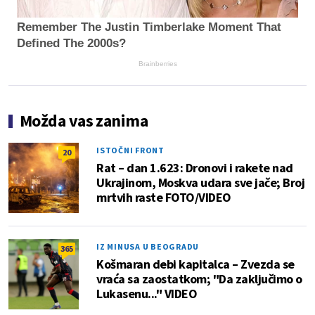
Remember The Justin Timberlake Moment That
Defined The 2000s?
Brainberries
Možda vas zanima
ISTOČNI FRONT
20
Rat – dan 1.623: Dronovi i rakete nad
Ukrajinom, Moskva udara sve jače; Broj
mrtvih raste FOTO/VIDEO
IZ MINUSA U BEOGRADU
365
Košmaran debi kapitalca – Zvezda se
vraća sa zaostatkom; "Da zaključimo o
Lukasenu..." VIDEO