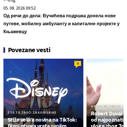
05. 08. 2026 09:52
Од речи до дела: Вучићева подршка донела нове
путеве, мобилну амбуланту и капиталне пројекте у
Књажевцу
Povezane vesti
0
MNOGI NE ZNAJU
Robert Duval j
ŠTA TO ZNAČI ZA KORISNIKE
Stiže velika novina na TikTok:
od najpoznatiji
Dizni otvara vrata svojim
uloga zbog To