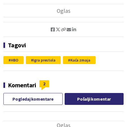
Tagovi
HBO
Igra prestola
Kuća zmaja
2
Komentari
Pogledaj komentare
Pošalji komentar