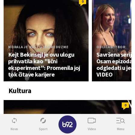
0
MORALA JE NEŠTO DA PREDUZME
ODLIČAN IZBOR
Kejt Bekinsejl je ovu ulogu
Savršena serija
prihvatila kao "lični
Osam epizoda k
eksperiment": Promenila joj
odgledati u je
tok čitave karijere
VIDEO
Kultura
0
✕
Novo
Sport
Video
Menu