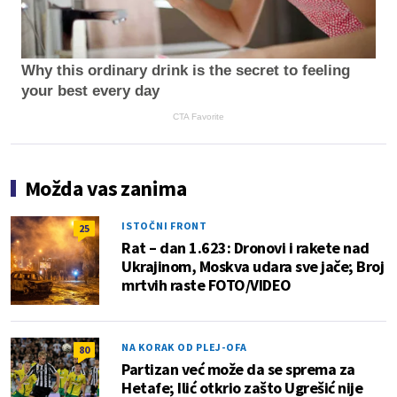
Why this ordinary drink is the secret to feeling
your best every day
CTA Favorite
Možda vas zanima
ISTOČNI FRONT
25
Rat – dan 1.623: Dronovi i rakete nad
Ukrajinom, Moskva udara sve jače; Broj
mrtvih raste FOTO/VIDEO
NA KORAK OD PLEJ-OFA
80
Partizan već može da se sprema za
Hetafe; Ilić otkrio zašto Ugrešić nije