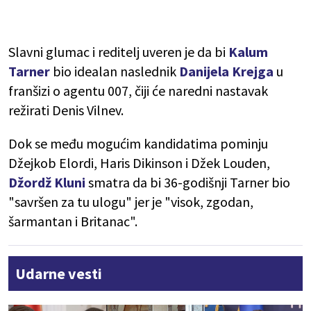
Slavni glumac i reditelj uveren je da bi
Kalum
Tarner
bio idealan naslednik
Danijela Krejga
u
franšizi o agentu 007, čiji će naredni nastavak
režirati Denis Vilnev.
Dok se među mogućim kandidatima pominju
Džejkob Elordi, Haris Dikinson i Džek Louden,
Džordž Kluni
smatra da bi 36-godišnji Tarner bio
"savršen za tu ulogu" jer je "visok, zgodan,
šarmantan i Britanac".
Udarne vesti