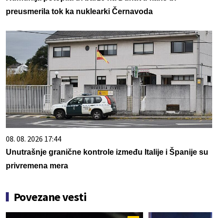
preusmerila tok ka nuklearki Černavoda
08. 08. 2026 17:44
Unutrašnje granične kontrole između Italije i Španije su
privremena mera
Povezane vesti