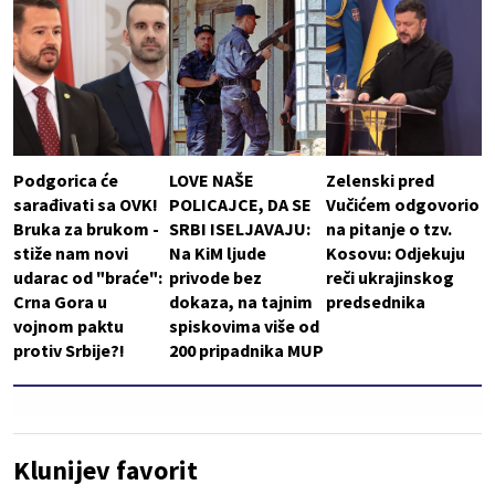
Podgorica će
LOVE NAŠE
Zelenski pred
sarađivati sa OVK!
POLICAJCE, DA SE
Vučićem odgovorio
Bruka za brukom -
SRBI ISELJAVAJU:
na pitanje o tzv.
stiže nam novi
Na KiM ljude
Kosovu: Odjekuju
udarac od "braće":
privode bez
reči ukrajinskog
Crna Gora u
dokaza, na tajnim
predsednika
vojnom paktu
spiskovima više od
protiv Srbije?!
200 pripadnika MUP
Klunijev favorit