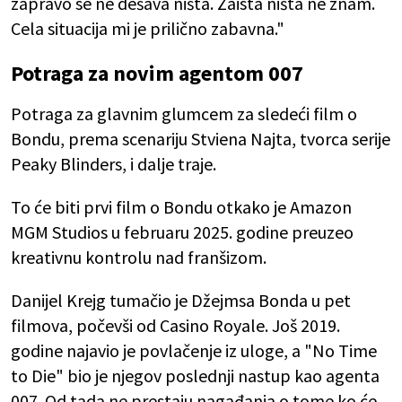
zapravo se ne dešava ništa. Zaista ništa ne znam.
Cela situacija mi je prilično zabavna."
Potraga za novim agentom 007
Potraga za glavnim glumcem za sledeći film o
Bondu, prema scenariju Stviena Najta, tvorca serije
Peaky Blinders, i dalje traje.
To će biti prvi film o Bondu otkako je Amazon
MGM Studios u februaru 2025. godine preuzeo
kreativnu kontrolu nad franšizom.
Danijel Krejg tumačio je Džejmsa Bonda u pet
filmova, počevši od Casino Royale. Još 2019.
godine najavio je povlačenje iz uloge, a "No Time
to Die" bio je njegov poslednji nastup kao agenta
007. Od tada ne prestaju nagađanja o tome ko će