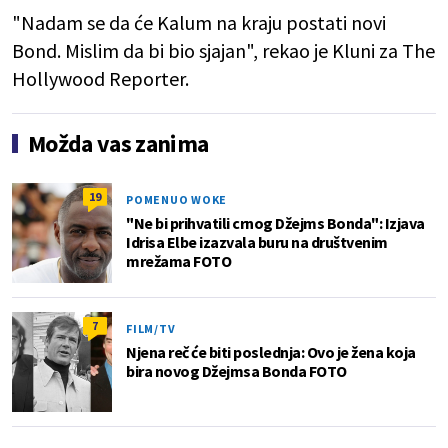
"Nadam se da će Kalum na kraju postati novi
Bond. Mislim da bi bio sjajan", rekao je Kluni za The
Hollywood Reporter.
Možda vas zanima
19
POMENUO WOKE
"Ne bi prihvatili crnog Džejms Bonda": Izjava
Idrisa Elbe izazvala buru na društvenim
mrežama FOTO
7
FILM/TV
Njena reč će biti poslednja: Ovo je žena koja
bira novog Džejmsa Bonda FOTO