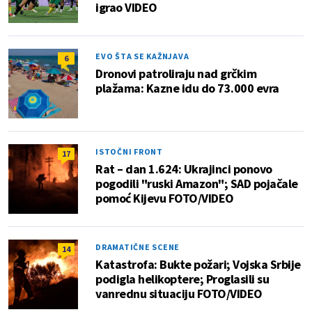
igrao VIDEO
EVO ŠTA SE KAŽNJAVA
6
Dronovi patroliraju nad grčkim
plažama: Kazne idu do 73.000 evra
ISTOČNI FRONT
17
Rat – dan 1.624: Ukrajinci ponovo
pogodili "ruski Amazon"; SAD pojačale
pomoć Kijevu FOTO/VIDEO
DRAMATIČNE SCENE
14
Katastrofa: Bukte požari; Vojska Srbije
podigla helikoptere; Proglasili su
vanrednu situaciju FOTO/VIDEO