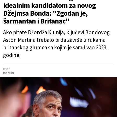
idealnim kandidatom za novog
Džejmsa Bonda: "Zgodan je,
šarmantan i Britanac"
Ako pitate Džordža Klunija, ključevi Bondovog
Aston Martina trebalo bi da završe u rukama
britanskog glumca sa kojim je sarađivao 2023.
godine.
Izvor:
Index.hr