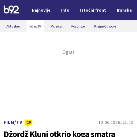
Najnovije
Info
Istočni front
Iranska kr
Nova vest
Aktuelno
Film/TV
Muzika
Pozorište
Knjige/Stripovi
FILM/TV
12.06.2026.
21:23
10
Džordž Kluni otkrio koga smatra