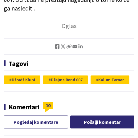
ga naslediti.
Tagovi
Džordž Kluni
Džejms Bond 007
Kalum Tarner
10
Komentari
Pogledaj komentare
Pošalji komentar