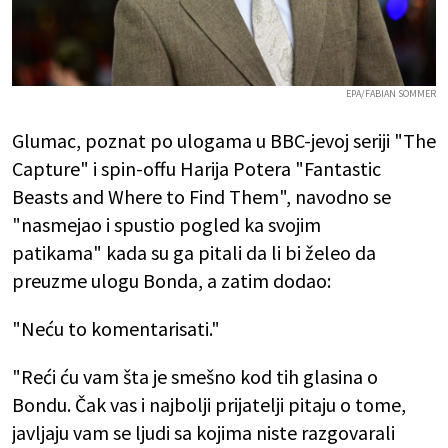
EPA/FABIAN SOMMER
Glumac, poznat po ulogama u BBC-jevoj seriji "The
Capture" i spin-offu Harija Potera "Fantastic
Beasts and Where to Find Them", navodno se
"nasmejao i spustio pogled ka svojim
patikama" kada su ga pitali da li bi želeo da
preuzme ulogu Bonda, a zatim dodao:
"Neću to komentarisati."
"Reći ću vam šta je smešno kod tih glasina o
Bondu. Čak vas i najbolji prijatelji pitaju o tome,
javljaju vam se ljudi sa kojima niste razgovarali