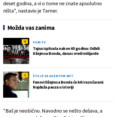
deset godina, a vi o tome ne znate apsolutno
ništa", nastavio je Tarner.
Možda vas zanima
0
FILM/TV
Tajna isplivala nakon 65 godina: Odbili
Džejmsa Bonda, danas vredi milijarde
2
ŠTA JE SA AGENTOM 007?
Fanovi Džejmsa Bonda će biti razočarani:
Najduža pauza u istoriji
"Baš je neobično. Navodno se nešto dešava, a