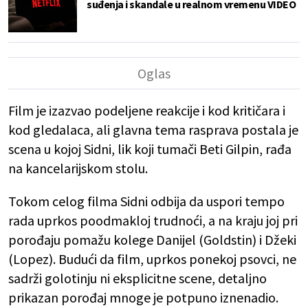
suđenja i skandale u realnom vremenu VIDEO
Film je izazvao podeljene reakcije i kod kritičara i
kod gledalaca, ali glavna tema rasprava postala je
scena u kojoj Sidni, lik koji tumači Beti Gilpin, rađa
na kancelarijskom stolu.
Tokom celog filma Sidni odbija da uspori tempo
rada uprkos poodmakloj trudnoći, a na kraju joj pri
porođaju pomažu kolege Danijel (Goldstin) i Džeki
(Lopez). Budući da film, uprkos ponekoj psovci, ne
sadrži golotinju ni eksplicitne scene, detaljno
prikazan porođaj mnoge je potpuno iznenadio.