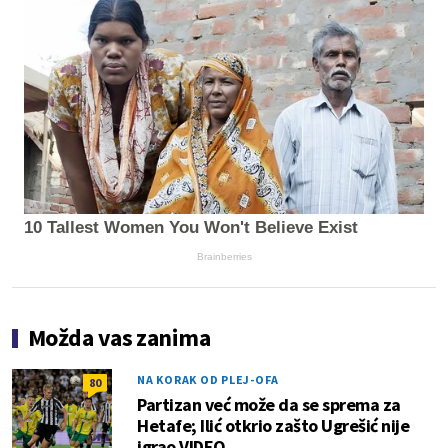
10 Tallest Women You Won't Believe Exist
Brainberries
Možda vas zanima
NA KORAK OD PLEJ-OFA
80
Partizan već može da se sprema za
Hetafe; Ilić otkrio zašto Ugrešić nije
igrao VIDEO