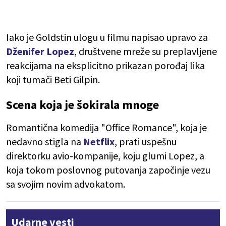
Iako je Goldstin ulogu u filmu napisao upravo za
Dženifer Lopez
, društvene mreže su preplavljene
reakcijama na eksplicitno prikazan porođaj lika
koji tumači Beti Gilpin.
Scena koja je šokirala mnoge
Romantična komedija "Office Romance", koja je
nedavno stigla na
Netflix
, prati uspešnu
direktorku avio-kompanije, koju glumi Lopez, a
koja tokom poslovnog putovanja započinje vezu
sa svojim novim advokatom.
Udarne vesti