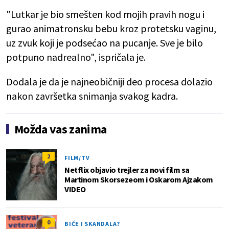
"Lutkar je bio smešten kod mojih pravih nogu i
gurao animatronsku bebu kroz protetsku vaginu,
uz zvuk koji je podsećao na pucanje. Sve je bilo
potpuno nadrealno", ispričala je.
Dodala je da je najneobičniji deo procesa dolazio
nakon završetka snimanja svakog kadra.
Možda vas zanima
2
FILM/TV
Netflix objavio trejler za novi film sa
Martinom Skorsezeom i Oskarom Ajzakom
VIDEO
0
BIĆE I SKANDALA?