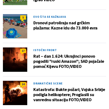
EVO ŠTA SE KAŽNJAVA
5
Dronovi patroliraju nad grčkim
plažama: Kazne idu do 73.000 evra
ISTOČNI FRONT
17
Rat – dan 1.624: Ukrajinci ponovo
pogodili "ruski Amazon"; SAD pojačale
pomoć Kijevu FOTO/VIDEO
DRAMATIČNE SCENE
14
Katastrofa: Bukte požari; Vojska Srbije
podigla helikoptere; Proglasili su
vanrednu situaciju FOTO/VIDEO