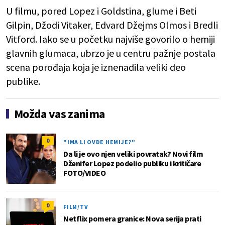
U filmu, pored Lopez i Goldstina, glume i Beti
Gilpin, Džodi Vitaker, Edvard Džejms Olmos i Bredli
Vitford. Iako se u početku najviše govorilo o hemiji
glavnih glumaca, ubrzo je u centru pažnje postala
scena porođaja koja je iznenadila veliki deo
publike.
Možda vas zanima
0
"IMA LI OVDE HEMIJE?"
Da li je ovo njen veliki povratak? Novi film
Dženifer Lopez podelio publiku i kritičare
FOTO/VIDEO
0
FILM/TV
Netflix pomera granice: Nova serija prati