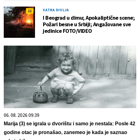
VATRA DIVLJA
11
I Beograd u dimu; Apokaliptične scene;
Požari besne u Srbiji; Angažovane sve
jedinice FOTO/VIDEO
06. 08. 2026 09:39
Marija (3) se igrala u dvorištu i samo je nestala: Posle 42
godine otac je pronašao, zanemeo je kada je saznao