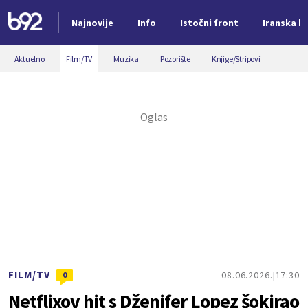
Najnovije
Info
Istočni front
Iranska kr
Nova vest
Aktuelno
Film/TV
Muzika
Pozorište
Knjige/Stripovi
FILM/TV
08.06.2026.
17:30
0
Netflixov hit s Dženifer Lopez šokirao