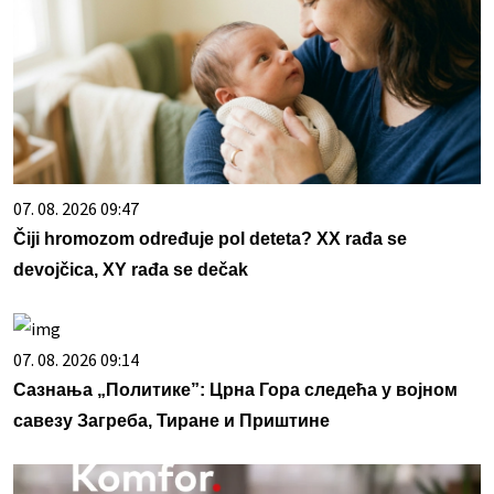
07. 08. 2026 09:47
Čiji hromozom određuje pol deteta? XX rađa se
devojčica, XY rađa se dečak
07. 08. 2026 09:14
Сазнања „Политике”: Црна Гора следећа у војном
савезу Загреба, Тиране и Приштине