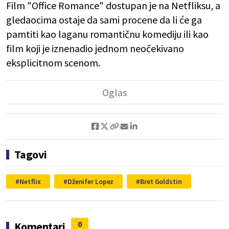
Film "Office Romance" dostupan je na Netfliksu, a
gledaocima ostaje da sami procene da li će ga
pamtiti kao laganu romantičnu komediju ili kao
film koji je iznenadio jednom neočekivano
eksplicitnom scenom.
Tagovi
Netflix
Dženifer Lopez
Bret Goldstin
0
Komentari