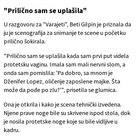
"Prilično sam se uplašila"
U razgovoru za "Varajeti", Beti Gilpin je priznala da
ju je scenografija za snimanje te scene u početku
prilično šokirala.
"Prilično sam se uplašila kada sam prvi put videla
protetsku vaginu. Imala sam mali nervni slom, a
onda sam pomislila: 'Pa dobro, sa mnom je
Dženifer Lopez, oličenje zaposlene majke. Šta
može da pođe po zlu?'", prisetila se glumica.
Ona je otkrila i kako je scena tehnički izvedena.
Njene prave noge bile su skrivene ispod stola, dok
je nosila protetske noge koje su bile vidljive u
kadru.