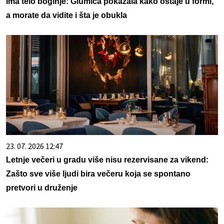
Ima telo boginje: Glumica pokazala kako ostaje u formi,
a morate da vidite i šta je obukla
23. 07. 2026 12:47
Letnje večeri u gradu više nisu rezervisane za vikend:
Zašto sve više ljudi bira večeru koja se spontano
pretvori u druženje