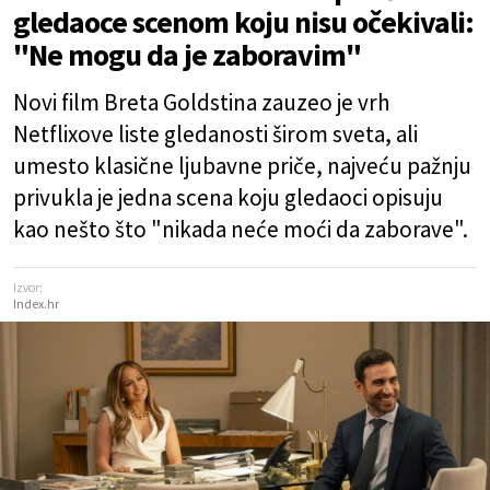
gledaoce scenom koju nisu očekivali:
"Ne mogu da je zaboravim"
Novi film Breta Goldstina zauzeo je vrh
Netflixove liste gledanosti širom sveta, ali
umesto klasične ljubavne priče, najveću pažnju
privukla je jedna scena koju gledaoci opisuju
kao nešto što "nikada neće moći da zaborave".
Izvor:
Index.hr