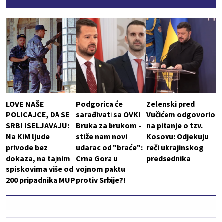
LOVE NAŠE
Podgorica će
Zelenski pred
POLICAJCE, DA SE
sarađivati sa OVK!
Vučićem odgovorio
SRBI ISELJAVAJU:
Bruka za brukom -
na pitanje o tzv.
Na KiM ljude
stiže nam novi
Kosovu: Odjekuju
privode bez
udarac od "braće":
reči ukrajinskog
dokaza, na tajnim
Crna Gora u
predsednika
spiskovima više od
vojnom paktu
200 pripadnika MUP
protiv Srbije?!