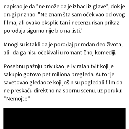
napisao je da "ne može da je izbaci iz glave", dok je
drugi priznao: "Ne znam šta sam očekivao od ovog
filma, ali ovako eksplicitan i necenzurisan prikaz
porođaja sigurno nije bio na listi."
Mnogi su istakli da je porođaj prirodan deo života,
ali i da ga nisu očekivali u romantičnoj komediji.
Posebnu pažnju privukao je i viralan tvit koji je
sakupio gotovo pet miliona pregleda. Autor je
savetovao gledaoce koji još nisu pogledali film da
ne preskaču direktno na spornu scenu, uz poruku:
"Nemojte."