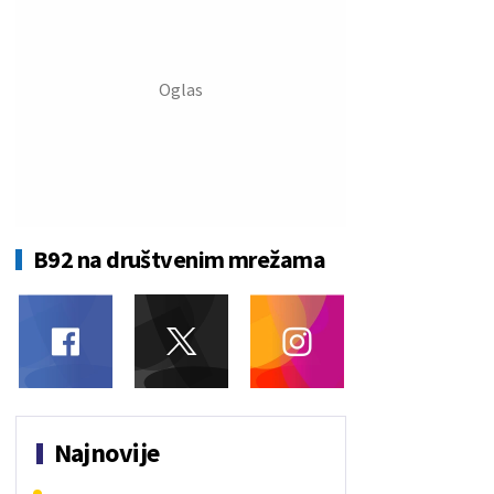
B92 na društvenim mrežama
Najnovije