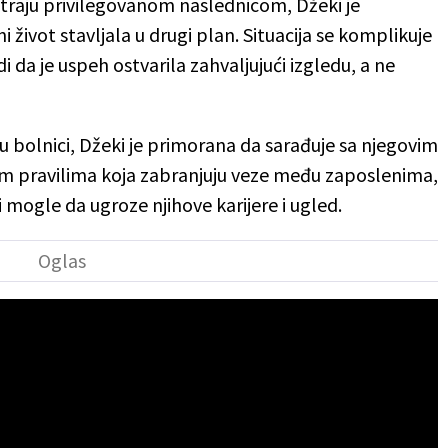
atraju privilegovanom naslednicom, Džeki je
 život stavljala u drugi plan. Situacija se komplikuje
i da je uspeh ostvarila zahvaljujući izgledu, a ne
u bolnici, Džeki je primorana da sarađuje sa njegovim
 pravilima koja zabranjuju veze među zaposlenima,
i mogle da ugroze njihove karijere i ugled.