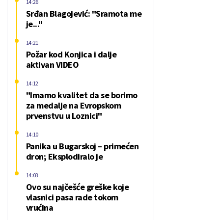
14:26
Srđan Blagojević: "Sramota me
je..."
14:21
Požar kod Konjica i dalje
aktivan VIDEO
14:12
"Imamo kvalitet da se borimo
za medalje na Evropskom
prvenstvu u Loznici"
14:10
Panika u Bugarskoj – primećen
dron; Eksplodiralo je
14:03
Ovo su najčešće greške koje
vlasnici pasa rade tokom
vrućina