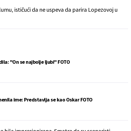
umu, ističući da ne uspeva da parira Lopezovoj u
ila: "On se najbolje ljubi" FOTO
enila ime: Predstavlja se kao Oskar FOTO
je bila impresionirana. Smatra da su scenaristi