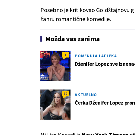
Posebno je kritikovao Goldštajnovu gl
žanru romantične komedije.
Možda vas zanima
1
POMENULA I AFLEKA
Dženifer Lopez sve iznenad
12
AKTUELNO
Ćerka Dženifer Lopez prom
Ni Lisa Kenedi iz
New York Timesa
ni