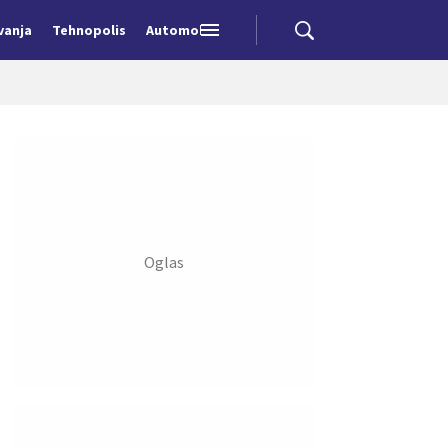
vanja
Tehnopolis
Automobili