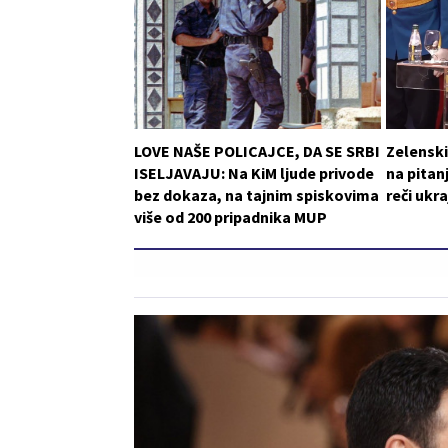
LOVE NAŠE POLICAJCE, DA SE SRBI
Zelensk
ISELJAVAJU: Na KiM ljude privode
na pitan
bez dokaza, na tajnim spiskovima
reči ukr
više od 200 pripadnika MUP