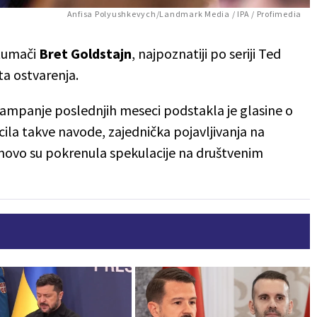
Anfisa Polyushkevych/Landmark Media / IPA / Profimedia
tumači
Bret Goldstajn
, najpoznatiji po seriji Ted
ta ostvarenja.
ampanje poslednjih meseci podstakla je glasine o
ila takve navode, zajednička pojavljivanja na
novo su pokrenula spekulacije na društvenim