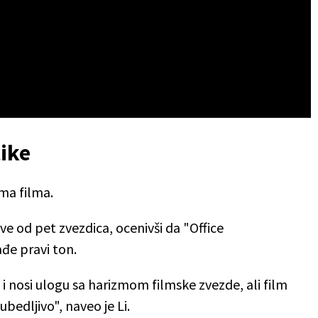
tike
ama filma.
dve od pet zvezdica, ocenivši da "Office
đe pravi ton.
 nosi ulogu sa harizmom filmske zvezde, ali film
bedljivo", naveo je Li.