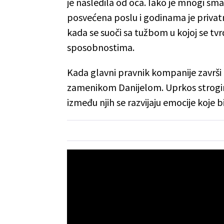
je nasledila od oca. Iako je mnogi sm
posvećena poslu i godinama je privatni
kada se suoči sa tužbom u kojoj se tvrd
sposobnostima.
Kada glavni pravnik kompanije završi 
zamenikom Danijelom. Uprkos strogim
između njih se razvijaju emocije koje b