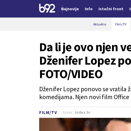
Najnovije
Info
Istočni front
Nova vest
Aktuelno
Film/TV
Da li je ovo njen v
Dženifer Lopez pod
FOTO/VIDEO
Dženifer Lopez ponovo se vratila ž
komedijama. Njen novi film Office
Izvor:
Index.hr
FILM/TV