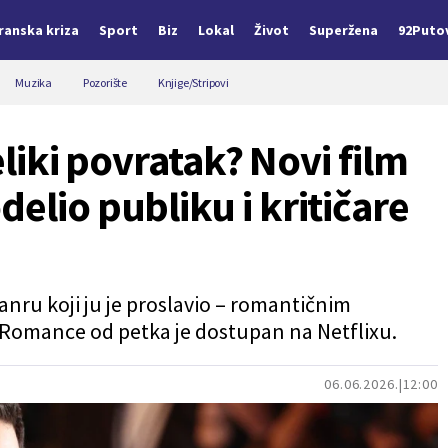
Iranska kriza
Sport
Biz
Lokal
Život
Superžena
92Puto
Muzika
Pozorište
Knjige/Stripovi
eliki povratak? Novi film
elio publiku i kritičare
anru koji ju je proslavio – romantičnim
 Romance od petka je dostupan na Netflixu.
06.06.2026.
12:00