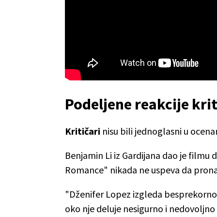
Podeljene reakcije kri
Kritičari
nisu bili jednoglasni u ocen
Benjamin Li iz Gardijana dao je filmu 
Romance" nikada ne uspeva da prona
"Dženifer Lopez izgleda besprekorno i
oko nje deluje nesigurno i nedovoljno u