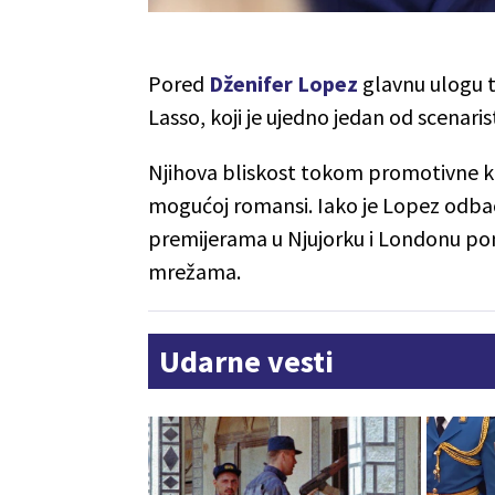
Pored
Dženifer Lopez
glavnu ulogu 
Lasso, koji je ujedno jedan od scenaris
Njihova bliskost tokom promotivne k
mogućoj romansi. Iako je Lopez odbac
premijerama u Njujorku i Londonu po
mrežama.
Udarne vesti