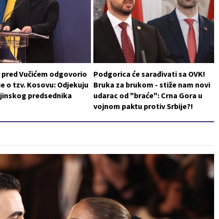
i pred Vučićem odgovorio
Podgorica će sarađivati sa OVK!
je o tzv. Kosovu: Odjekuju
Bruka za brukom - stiže nam novi
ajinskog predsednika
udarac od "braće": Crna Gora u
vojnom paktu protiv Srbije?!