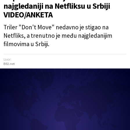
najgledaniji na Netfliksu u Srbiji
VIDEO/ANKETA
Triler "Don't Move" nedavno je stigao na
Netfliks, a trenutno je među najgledanijim
filmovima u Srbiji.
Izvor:
B92.net