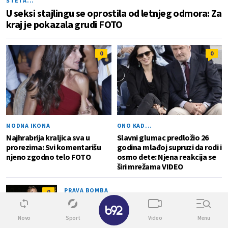
ŠTETA...
U seksi stajlingu se oprostila od letnjeg odmora: Za
kraj je pokazala grudi FOTO
0
0
MODNA IKONA
ONO KAD...
Najhrabrija kraljica sva u
Slavni glumac predložio 26
prorezima: Svi komentarišu
godina mlađoj supruzi da rodi i
njeno zgodno telo FOTO
osmo dete: Njena reakcija se
širi mrežama VIDEO
PRAVA BOMBA
0
✕
Nestala iz javnosti, pa ponovo "zagrmela"
oblinama: Najseksi lepotica Instagrama se
Novo
Sport
Video
Menu
vratila FOTO