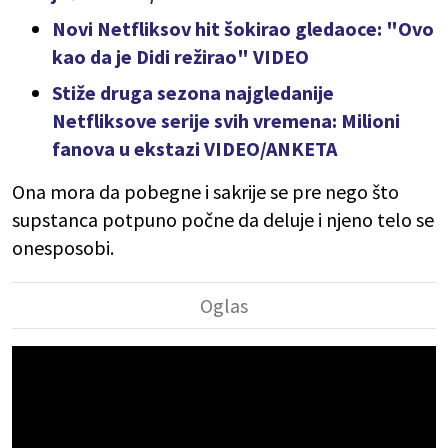
Novi Netfliksov hit šokirao gledaoce: "Ovo
kao da je Didi režirao" VIDEO
Stiže druga sezona najgledanije
Netfliksove serije svih vremena: Milioni
fanova u ekstazi VIDEO/ANKETA
Ona mora da pobegne i sakrije se pre nego što
supstanca potpuno počne da deluje i njeno telo se
onesposobi.