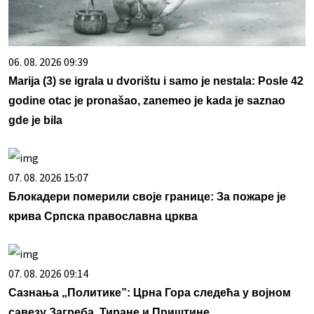
06. 08. 2026 09:39
Marija (3) se igrala u dvorištu i samo je nestala: Posle 42
godine otac je pronašao, zanemeo je kada je saznao
gde je bila
07. 08. 2026 15:07
Блокадери померили своје границе: За пожаре је
крива Српска православна црква
07. 08. 2026 09:14
Сазнања „Политике”: Црна Гора следећа у војном
савезу Загреба, Тиране и Приштине