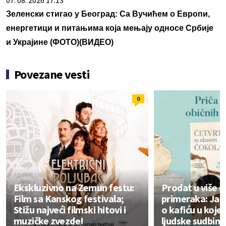
Зеленски стигао у Београд: Са Вучићем о Европи,
енергетици и питањима која мењају односе Србије
и Украјине (ФОТО)(ВИДЕО)
Povezane vesti
0
AKTUELNO
AKTUELNO
Ekskluzivno na Zemun festu:
Prodat u više 
Film sa Kanskog festivala;
primeraka: Jap
Stižu najveći filmski hitovi i
o kafiću u koje
muzičke zvezde!
ljudske sudbine