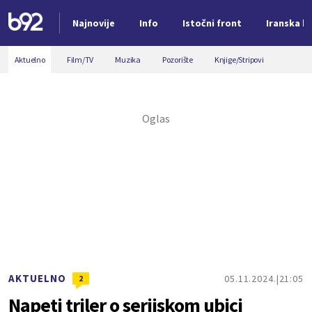
Najnovije
Info
Istočni front
Iranska kr
Nova vest
Aktuelno
Film/TV
Muzika
Pozorište
Knjige/Stripovi
AKTUELNO
05.11.2024.
21:05
2
Napeti triler o serijskom ubici