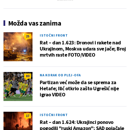
Možda vas zanima
ISTOČNI FRONT
25
Rat – dan 1.623: Dronovi i rakete nad
Ukrajinom, Moskva udara sve jače; Broj
mrtvih raste FOTO/VIDEO
NA KORAK OD PLEJ-OFA
80
Partizan već može da se sprema za
Hetafe; Ilić otkrio zašto Ugrešić nije
igrao VIDEO
ISTOČNI FRONT
17
Rat – dan 1.624: Ukrajinci ponovo
pogodili "ruski Amazon"; SAD pojačale