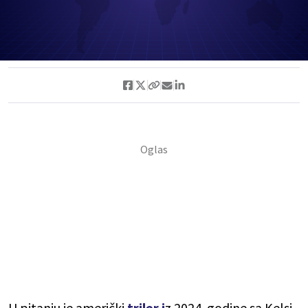
U pitanju je američki
triler i
z 2024. godine sa Kelsi