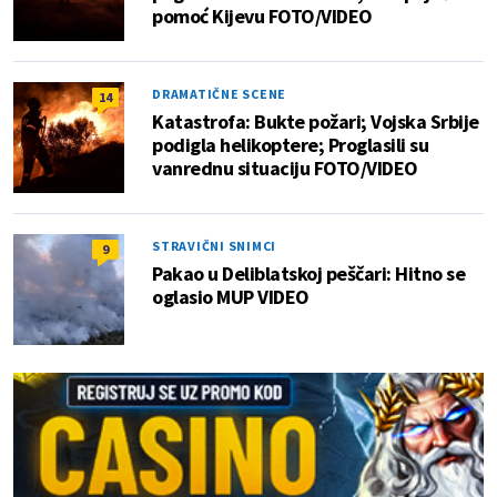
pomoć Kijevu FOTO/VIDEO
DRAMATIČNE SCENE
14
Katastrofa: Bukte požari; Vojska Srbije
podigla helikoptere; Proglasili su
vanrednu situaciju FOTO/VIDEO
STRAVIČNI SNIMCI
9
Pakao u Deliblatskoj peščari: Hitno se
oglasio MUP VIDEO