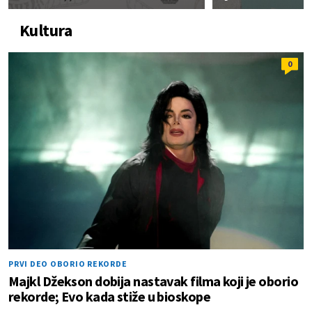
Kultura
0
PRVI DEO OBORIO REKORDE
Majkl Džekson dobija nastavak filma koji je oborio
rekorde; Evo kada stiže u bioskope