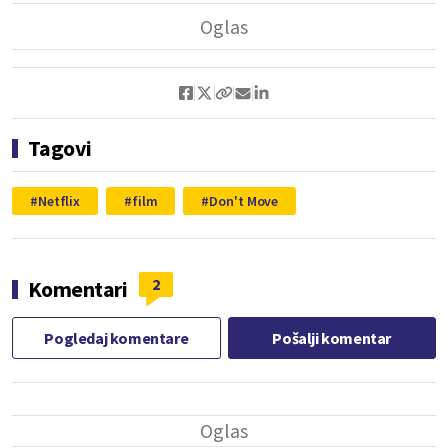
Tagovi
Netflix
film
Don't Move
2
Komentari
Pogledaj komentare
Pošalji komentar