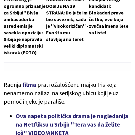
ogromno priznanje
DOSIJE NA 39
kandidati:
za Srbiju!" Bivša
STRANA: Do juče im
Blokaderi prave
ambasadorka
bio saveznik, sada
čistku, evo koja
usred emisije
je ''visokorizičan'' -
zvučna imena lete
sasekla opoziciju:
Evo šta mu
sa liste!
Srbija je napravila
stavljaju na teret
veliki diplomatski
iskorak (FOTO)
Radnja
filma
prati ožalošćenu majku Iris koja
nenamerno nailazi na serijskog ubicu koji je uz
pomoć injekcije parališe.
Ova napeta politička drama je nagledanija
na Netfliksu u Srbiji: "Tera vas da želite
još" VIDEO/ANKETA