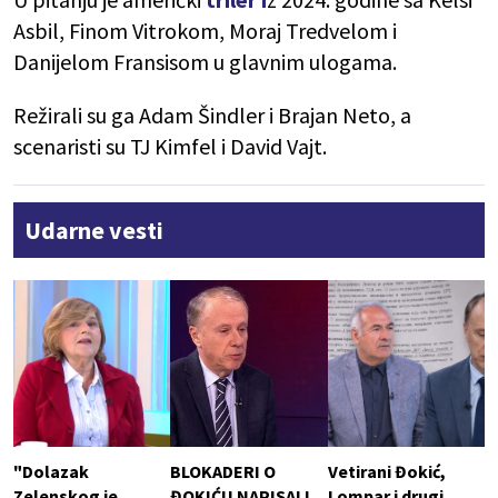
Asbil, Finom Vitrokom, Moraj Tredvelom i
Danijelom Fransisom u glavnim ulogama.
Režirali su ga Adam Šindler i Brajan Neto, a
scenaristi su TJ Kimfel i David Vajt.
Udarne vesti
"Dolazak
BLOKADERI O
Vetirani Đokić,
Zelenskog je
ĐOKIĆU NAPISALI
Lompar i drugi