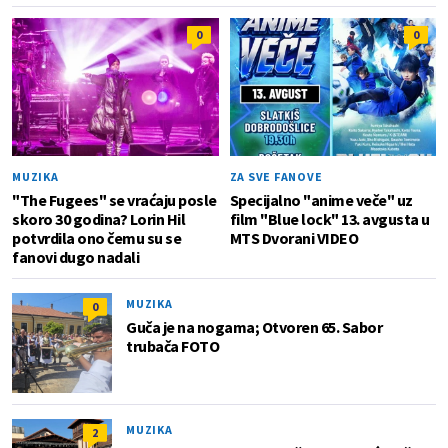
0
0
MUZIKA
ZA SVE FANOVE
"The Fugees" se vraćaju posle
Specijalno "anime veče" uz
skoro 30 godina? Lorin Hil
film "Blue lock" 13. avgusta u
potvrdila ono čemu su se
MTS Dvorani VIDEO
fanovi dugo nadali
MUZIKA
0
Guča je na nogama; Otvoren 65. Sabor
trubača FOTO
MUZIKA
2