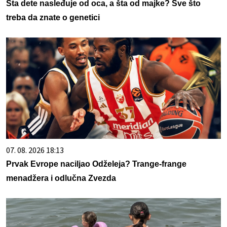
Šta dete nasleđuje od oca, a šta od majke? Sve što
treba da znate o genetici
07. 08. 2026 18:13
Prvak Evrope naciljao Odželeja? Trange-frange
menadžera i odlučna Zvezda