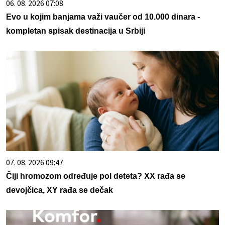
06. 08. 2026 07:08
Evo u kojim banjama važi vaučer od 10.000 dinara -
kompletan spisak destinacija u Srbiji
07. 08. 2026 09:47
Čiji hromozom određuje pol deteta? XX rađa se
devojčica, XY rađa se dečak