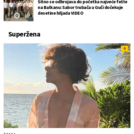
Sitno se odbrojava do početka najveće fešte
na Balkanu: Sabor trubača u Guči dočekuje
desetine hiljada VIDEO
Superžena
0