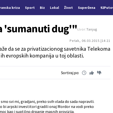
Iranska kriza
Sport
Biz
Lokal
Život
Superžena
92Puto
a 'sumanuti dug'"
Izvor:
Tanjug
Petak, 06.03.2015.
14:21
kaže da se za privatizacionog savetnika Telekoma
nih evropskih kompanija u toj oblasti.
Sortiraj po:
 smo svi mi, gradjani, preko svih vlada do sada napravili.
o bi arpski investitori gradili onaj Mordor na vodi preko
 moc kao i suptilno drpanje masnih provizija.