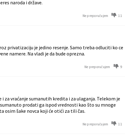
teres naroda i države.
11
Ne preporučujem
z privatizaciju je jedino resenje. Samo treba odluciti ko ce
vene namere. Na vladi je da bude oprezna.
9
Ne preporučujem
će i za vraćanje sumanutih kredita i za ulaganja. Telekom je
rno sumanuto prodati ga ispod vrednosti kao što su mnoge
 osim šake novca koji će otići za tili čas.
11
Ne preporučujem