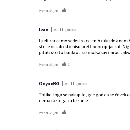
1
Preporučujem
Ivan
pre 11 godina
Ljudi zar cemo sedeti skrstenih ruku dok nam b
sto je ostalo sto nisu prethodni opljackali.Ni
pitati sto to bankrotirasmo.Kakav narod takva
7
Preporučujem
OnyxxBG
pre 11 godina
Toliko toga se nakupilo, gde god da se čovek o
nema razloga za brzanje
1
Preporučujem