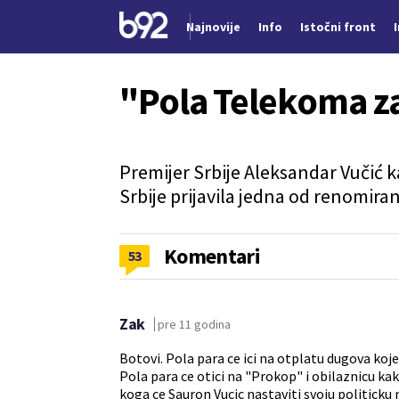
Najnovije
Info
Istočni front
Nova vest
"Pola Telekoma z
Premijer Srbije Aleksandar Vučić 
Srbije prijavila jedna od renomira
Komentari
53
Zak
pre 11 godina
Botovi. Pola para ce ici na otplatu dugova koje
Pola para ce otici na "Prokop" i obilaznicu kak
koga ce Sauron Vucic nastaviti svoju politicku