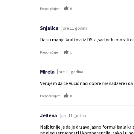
0
Preporučujem
Snjalica
pre 11 godina
Da su manje krali ovi iz DS-a,sad nebi morali d
1
Preporučujem
Mirela
pre 11 godina
Verujem da ce Vucic naci dobre menadzere i da 
0
Preporučujem
Jellena
pre 11 godina
Najbitnije je da je drzava jasno formulisala k
pogledu strucnosti i kompetencija, tako i u p