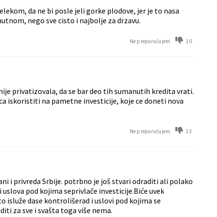
elekom, da ne bi posle jeli gorke plodove, jer je to nasa
mutnom, nego sve cisto i najbolje za drzavu.
10
Ne preporučujem
nije privatizovala, da se bar deo tih sumanutih kredita vrati.
a iskoristiti na pametne investicije, koje ce doneti nova
13
Ne preporučujem
ni i privreda Srbije. potrbno je još stvari odraditi ali polako
i uslova pod kojima seprivlače investicije.Biće uvek
o isluže dase kontrolišerad i uslovi pod kojima se
iti za sve i svašta toga više nema.