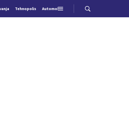
vanja
Tehnopolis
Automobili