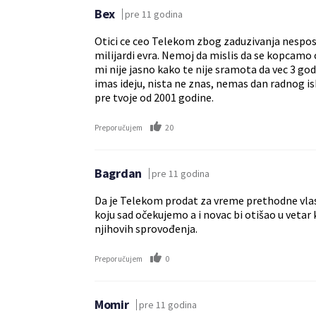
Bex
pre 11 godina
Otici ce ceo Telekom zbog zaduzivanja nesposo
milijardi evra. Nemoj da mislis da se kopcamo o
mi nije jasno kako te nije sramota da vec 3 god
imas ideju, nista ne znas, nemas dan radnog isk
pre tvoje od 2001 godine.
20
Preporučujem
Bagrdan
pre 11 godina
Da je Telekom prodat za vreme prethodne vlast
koju sad očekujemo a i novac bi otišao u vetar 
njihovih sprovođenja.
0
Preporučujem
Momir
pre 11 godina