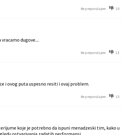
10
Ne preporučujem
a vracamo dugove....
13
Ne preporučujem
ce i ovog puta uspesno resiti i ovaj problem.
15
Ne preporučujem
riterijume koje je potrebno da ispuni menadzeski tim, kako u
ogledu ostvarivanja zadatih performansi