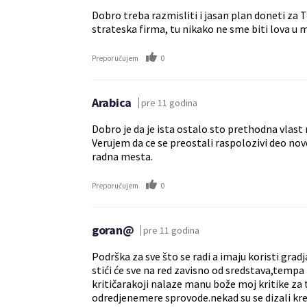
Dobro treba razmisliti i jasan plan doneti za T
strateska firma, tu nikako ne sme biti lova u 
0
Preporučujem
Arabica
pre 11 godina
Dobro je da je ista ostalo sto prethodna vlast 
Verujem da ce se preostali raspolozivi deo novc
radna mesta.
0
Preporučujem
goran@
pre 11 godina
Podrška za sve što se radi a imaju koristi gradja
stići će sve na red zavisno od sredstava,tempa 
kritičarakoji nalaze manu bože moj kritike za t
odredjenemere sprovode.nekad su se dizali kred