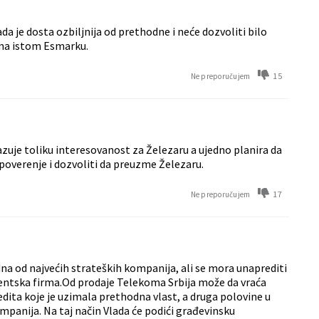
da je dosta ozbiljnija od prethodne i neće dozvoliti bilo
ema istom Esmarku.
15
Ne preporučujem
uje toliku interesovanost za Železaru a ujedno planira da
poverenje i dozvoliti da preuzme Železaru.
17
Ne preporučujem
dna od najvećih strateških kompanija, ali se mora unaprediti
rentska firma.Od prodaje Telekoma Srbija može da vraća
dita koje je uzimala prethodna vlast, a druga polovine u
ompanija. Na taj način Vlada će podići građevinsku