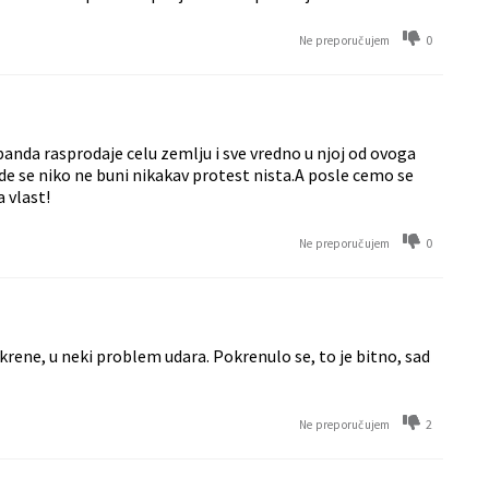
0
Ne preporučujem
anda rasprodaje celu zemlju i sve vredno u njoj od ovoga
gde se niko ne buni nikakav protest nista.A posle cemo se
 vlast!
0
Ne preporučujem
krene, u neki problem udara. Pokrenulo se, to je bitno, sad
2
Ne preporučujem