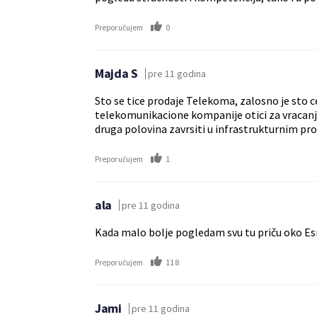
0
Preporučujem
Majda S
pre 11 godina
Sto se tice prodaje Telekoma, zalosno je sto 
telekomunikacione kompanije otici za vracanje 
druga polovina zavrsiti u infrastrukturnim pr
1
Preporučujem
ala
pre 11 godina
Kada malo bolje pogledam svu tu priču oko Esma
118
Preporučujem
Jami
pre 11 godina