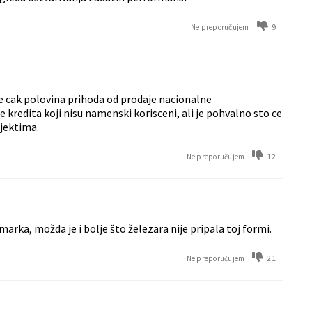
9
Ne preporučujem
ce cak polovina prihoda od prodaje nacionalne
kredita koji nisu namenski korisceni, ali je pohvalno sto ce
ojektima.
12
Ne preporučujem
rka, možda je i bolje što železara nije pripala toj formi.
21
Ne preporučujem