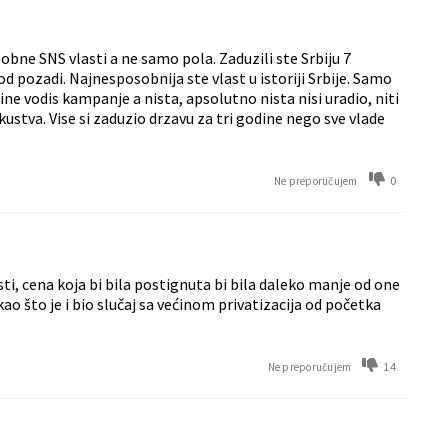
bne SNS vlasti a ne samo pola. Zaduzili ste Srbiju 7
d pozadi. Najnesposobnija ste vlast u istoriji Srbije. Samo
ine vodis kampanje a nista, apsolutno nista nisi uradio, niti
ustva. Vise si zaduzio drzavu za tri godine nego sve vlade
0
Ne preporučujem
i, cena koja bi bila postignuta bi bila daleko manje od one
kao što je i bio slučaj sa većinom privatizacija od početka
14
Ne preporučujem