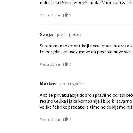
industriju.Premijer Aleksandar Vučić radi za in
2
Preporučujem
Sanja
pre 11 godina
Strani menadzment koji nece imati interesa kro
to odraditi jer uvek moze da postoje neke skri
0
Preporučujem
Markos
pre 11 godina
Ako se privatizacija dobro i pravilno odradi bi
realno velika i jaka kompanija i bilo bi stva
velike fabrike prodate, a time ne dobijamo ništa
0
Preporučujem