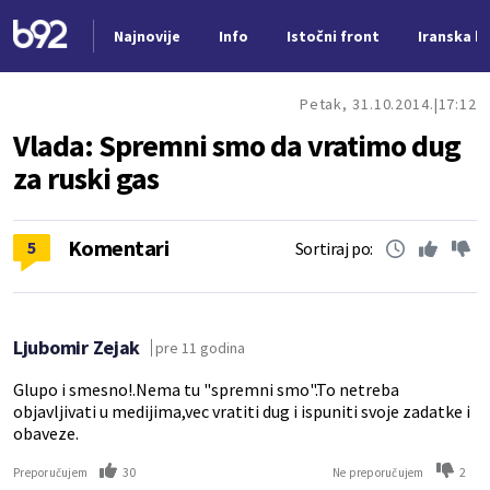
Najnovije
Info
Istočni front
Iranska kr
Nova vest
Petak, 31.10.2014.
17:12
Vlada: Spremni smo da vratimo dug
za ruski gas
Komentari
5
Sortiraj po:
Ljubomir Zejak
pre 11 godina
Glupo i smesno!.Nema tu "spremni smo".To netreba
objavljivati u medijima,vec vratiti dug i ispuniti svoje zadatke i
obaveze.
30
2
Preporučujem
Ne preporučujem