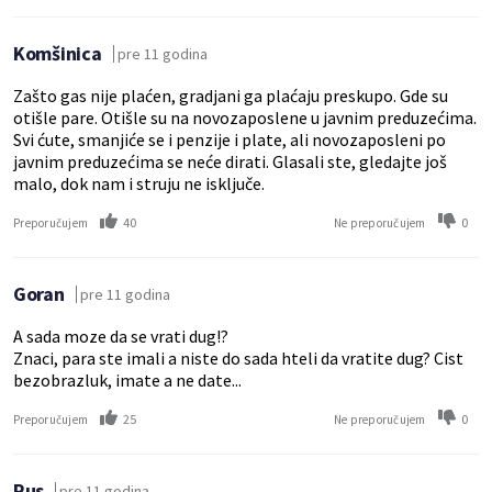
Komšinica
pre 11 godina
Zašto gas nije plaćen, gradjani ga plaćaju preskupo. Gde su
otišle pare. Otišle su na novozaposlene u javnim preduzećima.
Svi ćute, smanjiće se i penzije i plate, ali novozaposleni po
javnim preduzećima se neće dirati. Glasali ste, gledajte još
malo, dok nam i struju ne isključe.
40
0
Preporučujem
Ne preporučujem
Goran
pre 11 godina
A sada moze da se vrati dug!?
Znaci, para ste imali a niste do sada hteli da vratite dug? Cist
bezobrazluk, imate a ne date...
25
0
Preporučujem
Ne preporučujem
Rus
pre 11 godina