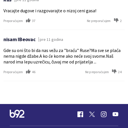
Vracajte dugove i razgovarajte o nizoj ceni gasa!
37
2
Preporučujem
Ne preporučujem
nisam IBeovac
pre 11 godina
Gde su oni što bi da nas vežu za "braću" Ruse?Ma sve se plaća
nema nigde džabe.A ko će kome ako neće svoj svome.Naš
narod ima lepu uzrečicu, čuvaj me od prijatelja ...
46
24
Preporučujem
Ne preporučujem