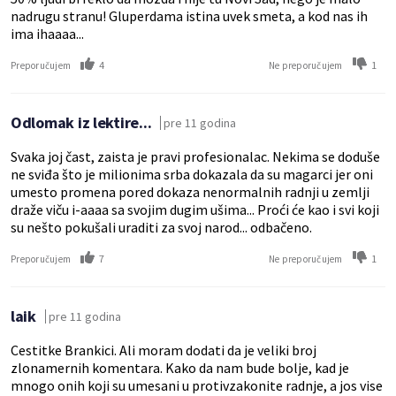
nadrugu stranu! Gluperdama istina uvek smeta, a kod nas ih
ima ihaaaa...
4
1
Preporučujem
Ne preporučujem
Odlomak iz lektire...
pre 11 godina
Svaka joj čast, zaista je pravi profesionalac. Nekima se doduše
ne sviđa što je milionima srba dokazala da su magarci jer oni
umesto promena pored dokaza nenormalnih radnji u zemlji
draže viču i-aaaa sa svojim dugim ušima... Proći će kao i svi koji
su nešto pokušali uraditi za svoj narod... odbačeno.
7
1
Preporučujem
Ne preporučujem
laik
pre 11 godina
Cestitke Brankici. Ali moram dodati da je veliki broj
zlonamernih komentara. Kako da nam bude bolje, kad je
mnogo onih koji su umesani u protivzakonite radnje, a jos vise