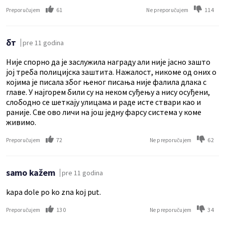
61
114
Preporučujem
Ne preporučujem
бт
pre 11 godina
Није спорно да је заслужила награду али није јасно зашто
јој треба полицијска заштита. Нажалост, никоме од оних о
којима је писала због њеног писања није фалила длака с
главе. У најгорем били су на неком суђењу а нису осуђени,
слободно се шеткају улицама и раде исте ствари као и
раније. Све ово личи на још једну фарсу система у коме
живимо.
72
62
Preporučujem
Ne preporučujem
samo kažem
pre 11 godina
kapa dole po ko zna koj put.
130
34
Preporučujem
Ne preporučujem