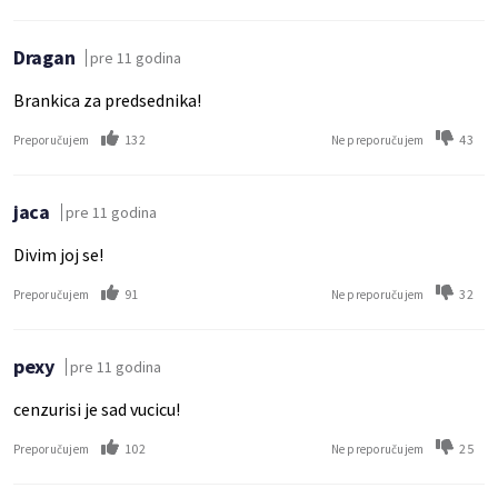
Dragan
pre 11 godina
Brankica za predsednika!
132
43
Preporučujem
Ne preporučujem
jaca
pre 11 godina
Divim joj se!
91
32
Preporučujem
Ne preporučujem
pexy
pre 11 godina
cenzurisi je sad vucicu!
102
25
Preporučujem
Ne preporučujem