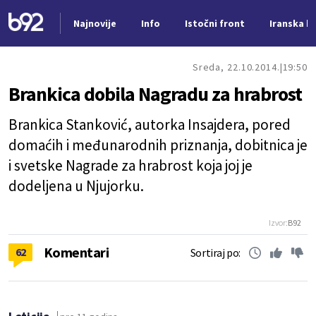
Najnovije
Info
Istočni front
Iranska kr
Nova vest
Sreda, 22.10.2014.
19:50
Brankica dobila Nagradu za hrabrost
Brankica Stanković, autorka Insajdera, pored
domaćih i međunarodnih priznanja, dobitnica je
i svetske Nagrade za hrabrost koja joj je
dodeljena u Njujorku.
Izvor:
B92
Komentari
62
Sortiraj po: