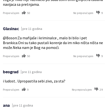
navijaca sa pretnjama.
50
9
Preporučujem
Ne preporučujem
Glasinac
pre 11 godina
@Boson:Za mafijaše i kriminalce , malo bi bilo i pet
Brankica.Oni su tako pustali korenje da im niko ništa ništa ne
može.Neka nam je Bog na pomoći.
50
9
Preporučujem
Ne preporučujem
beograd
pre 11 godina
i ludost.. Upropastila sebi zivo, za sta?
9
29
Preporučujem
Ne preporučujem
ana
pre 11 godina