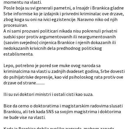
momentu na vlasti.
Posle boja su svi generali pametni, a Insajdr i Brankica gladne
Srbe informise ko je izdajnik i privredni kriminalac ove drzave,
zbog koga su oni na ivici egzistencije. Naravno niko od njih
procesuiran.
A ni sami prozvani politicari nikada nisu pokrenuli privatni
sudski spor protiv argumentovanih ili neargumentovanih
(sasvim svejedno) cinjenica Brankice i njenih dokazanih ili
nedokazanih krivicnih dela predhodnog politickog
establismenta.
Lepo, potrebno je pored sve muke ovog naroda sa
kriminalcima na vlasti u zadnjih dvadeset godina, Srbe dovesti
do psihijatriske depresije, kao vid psiholoskog rata protiv ove
drzave od strane..........
Ili su svi doktori ministri i ostali cisti kao suza.
Bice da cemo o doktoratima i magistarskim radovima slusati
Brankicu, ali tek kada SNS sa svojim magistrima i doktorima
ne bude vise na vlasti.
Kada je Brankica dobila ovoliko nagrada, mahom zapada,