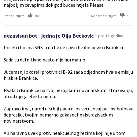
najboljim cevapima dok god budes htjela.Please.
106
25
Preporučujem
Ne preporučujem
nezavisan bot - jedna je Olja Beckovic
pre 11 godina
Poceli i botovi SNS-a da hvale i pisu hvalospeve o Brankici.
Sada tu defnitivno nesto nije normalno.
Jucerasnji okoreli protivnici B-92 sada odjednom hvale emisiju
hrabre Brankice.
Hvala ti Brankice na tvoj herojskom novinarskom istrazivanju,
ali od njega efekta nema.
Zapravo ima, narod u Srbiji pada u jos vecu, ovaj put psiholosku
depresiju, tvojim namerno zakasnelim istrazivackim
novinarstvom.
Ali naravno uvek protiv neaktuelnog rezima koji nije u tom