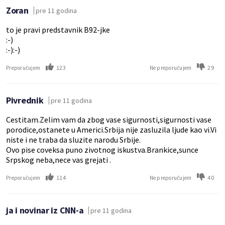
Zoran
pre 11 godina
to je pravi predstavnik B92-jke
:-)
:-):-)
123
29
Preporučujem
Ne preporučujem
Pivrednik
pre 11 godina
Cestitam.Zelim vam da zbog vase sigurnosti,sigurnosti vase
porodice,ostanete u Americi.Srbija nije zasluzila ljude kao vi.Vi
niste i ne traba da sluzite narodu Srbije.
Ovo pise coveksa puno zivotnog iskustva.Brankice,sunce
Srpskog neba,nece vas grejati .
114
40
Preporučujem
Ne preporučujem
ja i novinar iz CNN-a
pre 11 godina