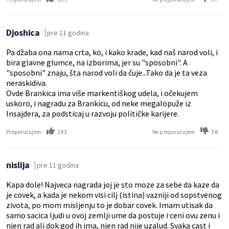
Djoshica
pre 11 godina
Pa džaba ona nama crta, ko, i kako krade, kad naš narod voli, i
bira glavne glumce, na izborima, jer su "sposobni". A
"sposobni" znaju, šta narod voli da čuje...Tako da je ta veza
neraskidiva.
Ovde Brankica ima više markentiškog udela, i očekujem
uskoro, i nagradu za Brankicu, od neke megalopuže iz
Insajdera, za podsticaj u razvoju političke karijere.
243
38
Preporučujem
Ne preporučujem
nislija
pre 11 godina
Kapa dole! Najveca nagrada joj je sto moze za sebe da kaze da
je covek, a kada je nekom visi cilj (istina) vazniji od sopstvenog
zivota, po mom misljenju to je dobar covek. Imam utisak da
samo sacica ljudi u ovoj zemlji ume da postuje i ceni ovu zenu i
njen rad ali dok god ih ima, njen rad nije uzalud. Svaka cast i