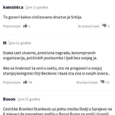
komsinica
pre 11 godina
To govori kakvo civilizovano drustvo je Srbija.
1
0
Preporučujem
Ne preporučujem
M
pre 11 godina
Svaka cast stvarno, prestizna nagrada, korumpiranih
organizacija, politickih poslusnika i ljudi bez svojeg ja.
Ako se hrabrost ta ceni u svetu, sto ne progovori o svojoj
starijoj koleginici Olji Beckovic i kaze sta zna iz svojih izvora...
54
41
Preporučujem
Ne preporučujem
Boson
pre 11 godina
Cestitke Brankici Stankovic uz jednu molbu Dodji u Sarajevo na
6 mjeseci da prepadnes mafiju u Bosni.Bumo te vrnili i hranili