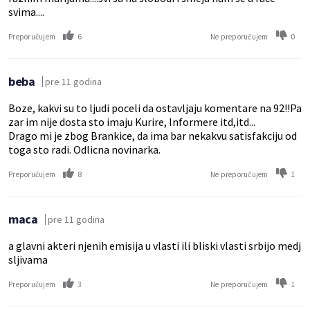
svima....
6
0
Preporučujem
Ne preporučujem
beba
pre 11 godina
Boze, kakvi su to ljudi poceli da ostavljaju komentare na 92!!Pa
zar im nije dosta sto imaju Kurire, Informere itd,itd...
Drago mi je zbog Brankice, da ima bar nekakvu satisfakciju od
toga sto radi. Odlicna novinarka.
8
1
Preporučujem
Ne preporučujem
maca
pre 11 godina
a glavni akteri njenih emisija u vlasti ili bliski vlasti srbijo medj
sljivama
3
1
Preporučujem
Ne preporučujem