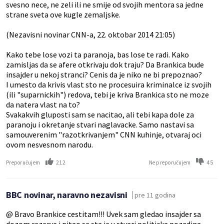
svesno nece, ne zeli ili ne smije od svojih mentora sa jedne
strane sveta ove kugle zemaljske.
(Nezavisni novinar CNN-a, 22. oktobar 2014 21:05)
Kako tebe lose vozi ta paranoja, bas lose te radi. Kako
zamisljas da se afere otkrivaju dok traju? Da Brankica bude
insajder u nekoj stranci? Cenis da je niko ne bi prepoznao?
I umesto da krivis vlast sto ne procesuira kriminalce iz svojih
(ili "suparnickih") redova, tebi je kriva Brankica sto ne moze
da natera vlast na to?
Svakakvih gluposti sam se nacitao, ali tebi kapa dole za
paranoju i okretanje stvari naglavacke. Samo nastavi sa
samouverenim "razotkrivanjem" CNN kuhinje, otvaraj oci
ovom nesvesnom narodu.
212
45
Preporučujem
Ne preporučujem
BBC novinar, naravno nezavisni
pre 11 godina
@ Bravo Brankice cestitam!!! Uvek sam gledao insajder sa