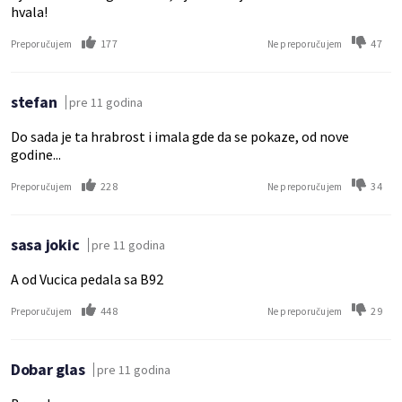
hvala!
177
47
Preporučujem
Ne preporučujem
stefan
pre 11 godina
Do sada je ta hrabrost i imala gde da se pokaze, od nove
godine...
228
34
Preporučujem
Ne preporučujem
sasa jokic
pre 11 godina
A od Vucica pedala sa B92
448
29
Preporučujem
Ne preporučujem
Dobar glas
pre 11 godina