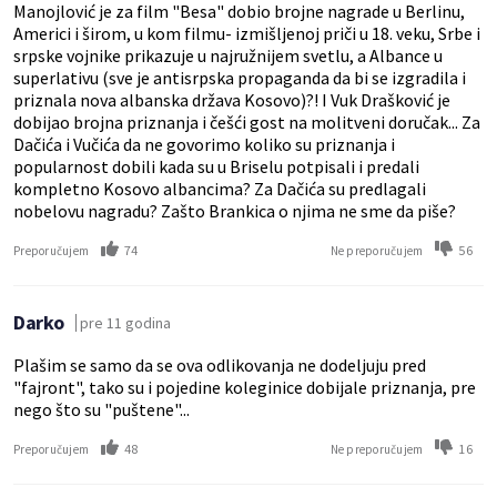
Manojlović je za film "Besa" dobio brojne nagrade u Berlinu,
Americi i širom, u kom filmu- izmišljenoj priči u 18. veku, Srbe i
srpske vojnike prikazuje u najružnijem svetlu, a Albance u
superlativu (sve je antisrpska propaganda da bi se izgradila i
priznala nova albanska država Kosovo)?! I Vuk Drašković je
dobijao brojna priznanja i češći gost na molitveni doručak... Za
Dačića i Vučića da ne govorimo koliko su priznanja i
popularnost dobili kada su u Briselu potpisali i predali
kompletno Kosovo albancima? Za Dačića su predlagali
nobelovu nagradu? Zašto Brankica o njima ne sme da piše?
74
56
Preporučujem
Ne preporučujem
Darko
pre 11 godina
Plašim se samo da se ova odlikovanja ne dodeljuju pred
"fajront", tako su i pojedine koleginice dobijale priznanja, pre
nego što su "puštene"...
48
16
Preporučujem
Ne preporučujem