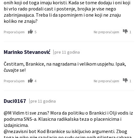
onih koji od toga imaju koristi. Kada se tome dodaju i oni koji
bi vrlo rado prodali cast i postenje, brojka je vise nego
zabrinjavajuca. Treba li da spominjem i one koji ne znaju
koliko ne znaju?
5
1
Preporučujem
Ne preporučujem
Marinko Stevanović
pre 11 godina
Čestitam, Brankice, na nagradama i velikom uspjehu. Ipak,
čuvajte se!
4
1
Preporučujem
Ne preporučujem
Duci0167
pre 11 godina
@M Vidim ti sve znas? Mora da politiku o Brankici i Olji vodis iz
podruma SNS-a. Klasicna radikalska teza o placenicima i
izdajnicima.
@nezavisni bot Kod Brankice su iskljucivo argumenti. Zbog
toga je niko nije razvlacio po sudu osim onih giliptera cabana