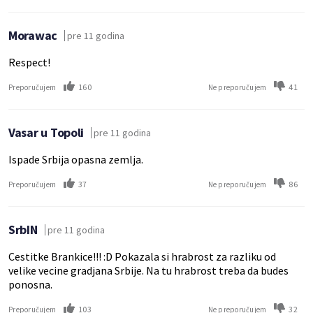
Morawac
pre 11 godina
Respect!
160
41
Preporučujem
Ne preporučujem
Vasar u Topoli
pre 11 godina
Ispade Srbija opasna zemlja.
37
86
Preporučujem
Ne preporučujem
SrbIN
pre 11 godina
Cestitke Brankice!!! :D Pokazala si hrabrost za razliku od
velike vecine gradjana Srbije. Na tu hrabrost treba da budes
ponosna.
103
32
Preporučujem
Ne preporučujem