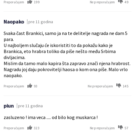
199
49
Preporučujem
Ne preporučujem
Naopako
pre 11 godina
Svaka čast Brankici, samo ja na te delitelje nagrada ne dam 5
para.
U najboljem slučaju će iskoristiti to da pokažu kako je
Brankica, eto hrabra toliko da piše nešto među Srbima
divljacima.
Mislim da tamo malo kapira šta zapravo znači njena hrabrost.
Nagradu joj daju pokrovitelji haosa o kom ona piše. Malo vrlo
naopako.
93
145
Preporučujem
Ne preporučujem
piun
pre 11 godina
zasluzeno ! ima veca ..... od bilo kog muskarca !
323
57
Preporučujem
Ne preporučujem