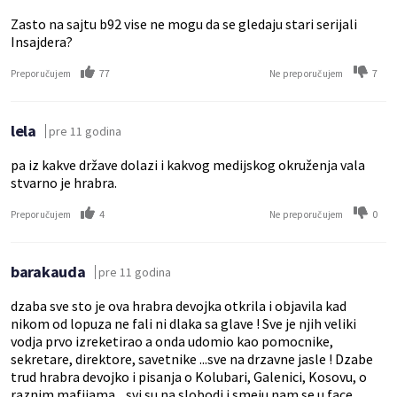
Zasto na sajtu b92 vise ne mogu da se gledaju stari serijali
Insajdera?
77
7
Preporučujem
Ne preporučujem
lela
pre 11 godina
pa iz kakve države dolazi i kakvog medijskog okruženja vala
stvarno je hrabra.
4
0
Preporučujem
Ne preporučujem
barakauda
pre 11 godina
dzaba sve sto je ova hrabra devojka otkrila i objavila kad
nikom od lopuza ne fali ni dlaka sa glave ! Sve je njih veliki
vodja prvo izreketirao a onda udomio kao pomocnike,
sekretare, direktore, savetnike ...sve na drzavne jasle ! Dzabe
trud hrabra devojko i pisanja o Kolubari, Galenici, Kosovu, o
raznim mafijama....svi su na slobodi i smeju nam se u face