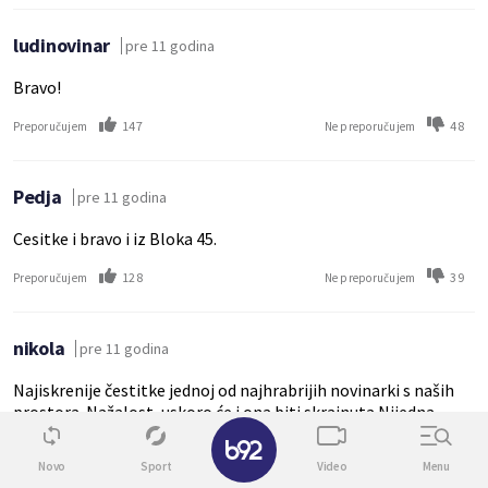
ludinovinar
pre 11 godina
Bravo!
147
48
Preporučujem
Ne preporučujem
Pedja
pre 11 godina
Cesitke i bravo i iz Bloka 45.
128
39
Preporučujem
Ne preporučujem
nikola
pre 11 godina
Najiskrenije čestitke jednoj od najhrabrijih novinarki s naših
prostora. Nažalost, uskoro će i ona biti skrajnuta.Nijedna
✕
vlada nije uradila skoro ništa povodom njenih nalaza u oblasti
kriminala i korupcije.Nagrađena je policijskom
Novo
Sport
Video
Menu
pratnjom.Njeno ime ostaće zapisano za duga vremena, a