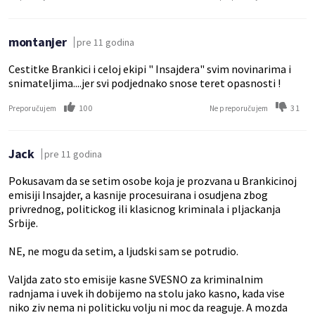
montanjer
pre 11 godina
Cestitke Brankici i celoj ekipi " Insajdera" svim novinarima i
snimateljima....jer svi podjednako snose teret opasnosti !
100
31
Preporučujem
Ne preporučujem
Jack
pre 11 godina
Pokusavam da se setim osobe koja je prozvana u Brankicinoj
emisiji Insajder, a kasnije procesuirana i osudjena zbog
privrednog, politickog ili klasicnog kriminala i pljackanja
Srbije.
NE, ne mogu da setim, a ljudski sam se potrudio.
Valjda zato sto emisije kasne SVESNO za kriminalnim
radnjama i uvek ih dobijemo na stolu jako kasno, kada vise
niko ziv nema ni politicku volju ni moc da reaguje. A mozda