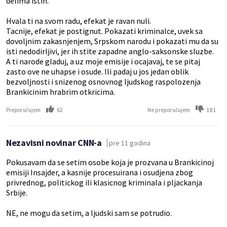
delima istih.
Hvala ti na svom radu, efekat je ravan nuli.
Tacnije, efekat je postignut. Pokazati kriminalce, uvek sa
dovoljnim zakasnjenjem, Srpskom narodu i pokazati mu da su
isti nedodirljivi, jer ih stite zapadne anglo-saksonske sluzbe.
A ti narode gladuj, a uz moje emisije i ocajavaj, te se pitaj
zasto ove ne uhapse i osude. Ili padaj u jos jedan oblik
bezvoljnosti i snizenog osnovnog ljudskog raspolozenja
Brankicinim hrabrim otkricima.
62
181
Preporučujem
Ne preporučujem
Nezavisni novinar CNN-a
pre 11 godina
Pokusavam da se setim osobe koja je prozvana u Brankicinoj
emisiji Insajder, a kasnije procesuirana i osudjena zbog
privrednog, politickog ili klasicnog kriminala i pljackanja
Srbije.
NE, ne mogu da setim, a ljudski sam se potrudio.