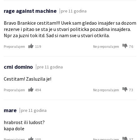
rage against machine
pre 11 godina
Bravo Brankice cestitam!!! Uvek sam gledao insajder sa dozom
rezerve i pitao se sta je u stvari politicka pozadina insajdera.
Npr za juzni tok itd. Sad si nam sve u stvari otkrila.
119
76
Preporučujem
Ne preporučujem
crni domino
pre 11 godina
Cestitam! Zasluzila je!
494
73
Preporučujem
Ne preporučujem
mare
pre 11 godina
hrabrost ili ludost?
kapa dole
105
37
Preporučujem
Ne preporučujem