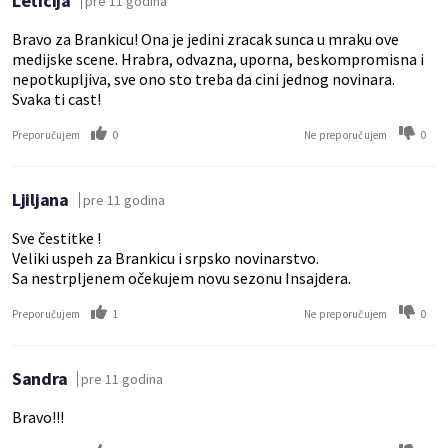
Leticija
pre 11 godina
Bravo za Brankicu! Ona je jedini zracak sunca u mraku ove
medijske scene. Hrabra, odvazna, uporna, beskompromisna i
nepotkupljiva, sve ono sto treba da cini jednog novinara.
Svaka ti cast!
0
0
Preporučujem
Ne preporučujem
Ljiljana
pre 11 godina
Sve čestitke !
Veliki uspeh za Brankicu i srpsko novinarstvo.
Sa nestrpljenem očekujem novu sezonu Insajdera.
1
0
Preporučujem
Ne preporučujem
Sandra
pre 11 godina
Bravo!!!