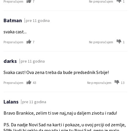
7
1
Preporučujem
Ne preporučujem
Batman
pre 11 godina
svaka cast...
7
1
Preporučujem
Ne preporučujem
darks
pre 11 godina
Svaka cast! Ova zena treba da bude predsednik Srbije!
43
13
Preporučujem
Ne preporučujem
Lalans
pre 11 godina
Bravo Brankice, zelim ti sve naj,naj u daljem zivotu i radu!
P.S. Da nadje Novi Sad na karti i pokaze, u ovoj prciji od zemlje,
50% ljudi bi reklo da mozda i nije tu Novi Sad, nego je malo