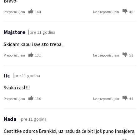
Bravo!
164
46
Preporučujem
Ne preporučujem
Majstore
pre 11 godina
Skidam kapu i sve sto treba..
131
51
Preporučujem
Ne preporučujem
lfc
pre 11 godina
Svaka cast!!!
130
44
Preporučujem
Ne preporučujem
Nada
pre 11 godina
Čestitke od srca Brankici, uz nadu da će biti još puno Insajdera.