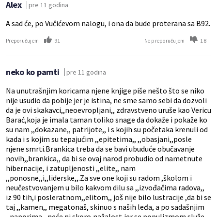
Alex
pre 11 godina
A sad će, po Vučićevom nalogu, i ona da bude proterana sa B92.
91
18
Preporučujem
Ne preporučujem
neko ko pamti
pre 11 godina
Na unutrašnjim koricama njene knjige piše nešto što se niko
nije usudio da pobije jer je istina, ne sme samo sebi da dozvoli
da je ovi skakavci,,neoevropljani,, zdravstveno uruše kao Vericu
Barać,koja je imala taman toliko snage da dokaže i pokaže ko
su nam ,,dokazane,, patrijote,, i s kojih su početaka krenuli od
kada i s kojim su tepajućim ,,epitetima,, ,,obasjani,,posle
njene smrti.Brankica treba da se bavi ubuduće obučavanje
novih,,brankica,, da bi se ovaj narod probudio od nametnute
hibernacije, i zatupljenosti ,,elite,, nam
,,ponosne,,i,,liderske,,.Za sve one koji su radom ,školom i
neučestvovanjem u bilo kakvom dilu sa ,,izvođačima radova,,
iz 90 tih,i posleratnom,,elitom,, još nije bilo lustracije ,da bi se
taj ,,kamen,, megatonaš, skinuo s naših leđa, a po sadašnjim
,,naporima,, neće ni skoro,nažalost,jer se populizmom služe