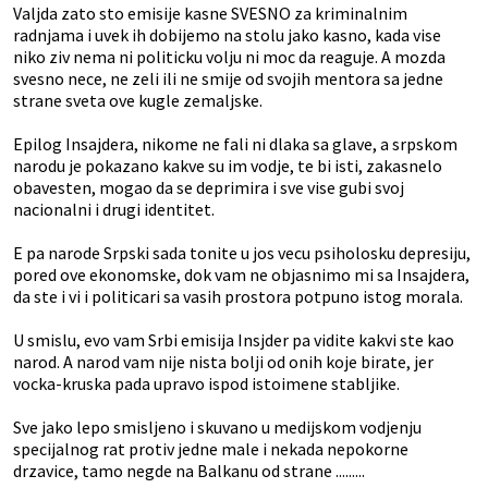
Valjda zato sto emisije kasne SVESNO za kriminalnim
radnjama i uvek ih dobijemo na stolu jako kasno, kada vise
niko ziv nema ni politicku volju ni moc da reaguje. A mozda
svesno nece, ne zeli ili ne smije od svojih mentora sa jedne
strane sveta ove kugle zemaljske.
Epilog Insajdera, nikome ne fali ni dlaka sa glave, a srpskom
narodu je pokazano kakve su im vodje, te bi isti, zakasnelo
obavesten, mogao da se deprimira i sve vise gubi svoj
nacionalni i drugi identitet.
E pa narode Srpski sada tonite u jos vecu psiholosku depresiju,
pored ove ekonomske, dok vam ne objasnimo mi sa Insajdera,
da ste i vi i politicari sa vasih prostora potpuno istog morala.
U smislu, evo vam Srbi emisija Insjder pa vidite kakvi ste kao
narod. A narod vam nije nista bolji od onih koje birate, jer
vocka-kruska pada upravo ispod istoimene stabljike.
Sve jako lepo smisljeno i skuvano u medijskom vodjenju
specijalnog rat protiv jedne male i nekada nepokorne
drzavice, tamo negde na Balkanu od strane .........