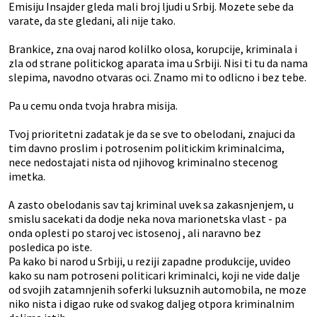
Emisiju Insajder gleda mali broj ljudi u Srbij. Mozete sebe da
varate, da ste gledani, ali nije tako.
Brankice, zna ovaj narod kolilko olosa, korupcije, kriminala i
zla od strane politickog aparata ima u Srbiji. Nisi ti tu da nama
slepima, navodno otvaras oci. Znamo mi to odlicno i bez tebe.
Pa u cemu onda tvoja hrabra misija.
Tvoj prioritetni zadatak je da se sve to obelodani, znajuci da
tim davno proslim i potrosenim politickim kriminalcima,
nece nedostajati nista od njihovog kriminalno stecenog
imetka.
A zasto obelodanis sav taj kriminal uvek sa zakasnjenjem, u
smislu sacekati da dodje neka nova marionetska vlast - pa
onda oplesti po staroj vec istosenoj , ali naravno bez
posledica po iste.
Pa kako bi narod u Srbiji, u reziji zapadne produkcije, uvideo
kako su nam potroseni politicari kriminalci, koji ne vide dalje
od svojih zatamnjenih soferki luksuznih automobila, ne moze
niko nista i digao ruke od svakog daljeg otpora kriminalnim