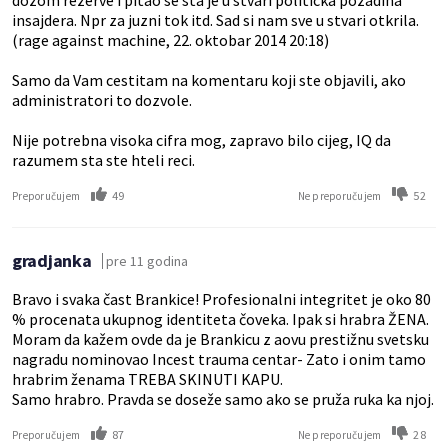
dozom rezerve i pitao se sta je u stvari politicka pozadina
insajdera. Npr za juzni tok itd. Sad si nam sve u stvari otkrila.
(rage against machine, 22. oktobar 2014 20:18)
Samo da Vam cestitam na komentaru koji ste objavili, ako
administratori to dozvole.
Nije potrebna visoka cifra mog, zapravo bilo cijeg, IQ da
razumem sta ste hteli reci.
49
52
Preporučujem
Ne preporučujem
gradjanka
pre 11 godina
Bravo i svaka čast Brankice! Profesionalni integritet je oko 80
% procenata ukupnog identiteta čoveka. Ipak si hrabra ŽENA.
Moram da kažem ovde da je Brankicu z aovu prestižnu svetsku
nagradu nominovao Incest trauma centar- Zato i onim tamo
hrabrim ženama TREBA SKINUTI KAPU.
Samo hrabro. Pravda se doseže samo ako se pruža ruka ka njoj.
87
28
Preporučujem
Ne preporučujem