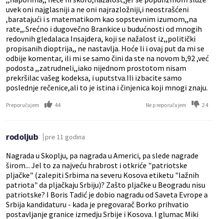
uvek oni najglasniji a ne oni najrazložniji,i neostrašćeni
,baratajući i s matematikom kao sopstevnim izumom,,na
rate,,.Srećno i dugovečno Brankice u budućnosti od mnogih
redovnih gledalaca Insajdera, koji se nažalost iz,,politički
propisanih dioptrija,, ne nastavlja. Hoće li i ovaj put da mi se
odbije komentar, ili mi se samo čini da ste na novom b,92 ,već
podosta ,,zatrudneli,,iako nijednom prostotom nisam
prekršilac vašeg kodeksa, i uputstva.Ili izbacite samo
poslednje rečenice,ali to je istina i činjenica koji mnogi znaju.
44
24
Preporučujem
Ne preporučujem
rodoljub
pre 11 godina
Nagrada u Skoplju, pa nagrada u Americi, pa slede nagrade
širom... Jel to za najveću hrabrost i otkriće "patriotske
pljačke" (zalepiti Srbima na severu Kosova etiketu "lažnih
patriota" da pljačkaju Srbiju)? Zašto pljačke u Beogradu nisu
patriotske? I Boris Tadić je dobio nagradu od Saveta Evrope a
Srbija kandidaturu - kada je pregovarač Borko prihvatio
postavljanje granice izmedju Srbije i Kosova. I glumac Miki