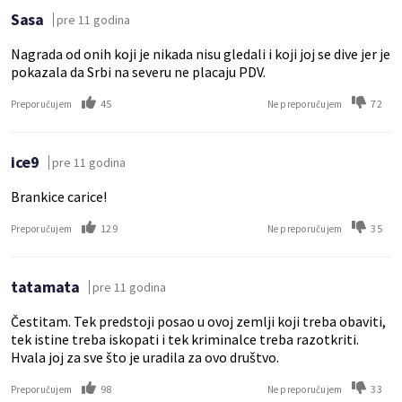
Sasa
pre 11 godina
Nagrada od onih koji je nikada nisu gledali i koji joj se dive jer je
pokazala da Srbi na severu ne placaju PDV.
45
72
Preporučujem
Ne preporučujem
ice9
pre 11 godina
Brankice carice!
129
35
Preporučujem
Ne preporučujem
tatamata
pre 11 godina
Čestitam. Tek predstoji posao u ovoj zemlji koji treba obaviti,
tek istine treba iskopati i tek kriminalce treba razotkriti.
Hvala joj za sve što je uradila za ovo društvo.
98
33
Preporučujem
Ne preporučujem