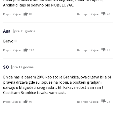
Arcibald Rajs bi odavno bio NOBELOVAC.
88
43
Preporučujem
Ne preporučujem
Ana
pre 11 godina
Bravo!!!
120
28
Preporučujem
Ne preporučujem
SO
pre 11 godina
Eh da nas je barem 20% kao sto je Brankica, ova drzava bila bi
pravna drzava gde su lopuze na robiji, a posteni gradjani
uzivaju u blagodeti svog rada ... Eh kakav nedostizan san !
Cestitam Brankice i svaka vam cast.
98
23
Preporučujem
Ne preporučujem