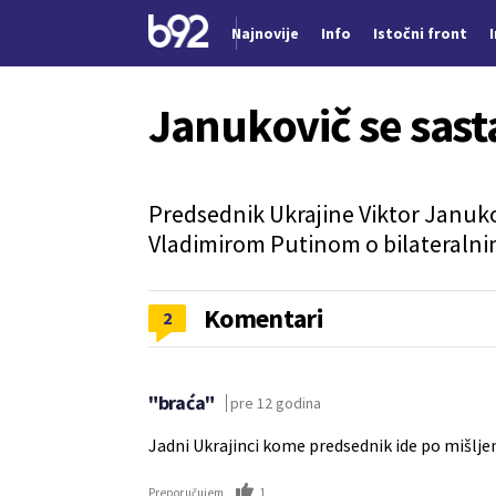
Najnovije
Info
Istočni front
Nova vest
Janukovič se sas
Predsednik Ukrajine Viktor Januko
Vladimirom Putinom o bilateraln
Komentari
2
"braća"
pre 12 godina
Jadni Ukrajinci kome predsednik ide po mišljen
1
Preporučujem