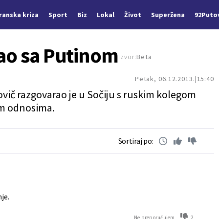
Iranska kriza
Sport
Biz
Lokal
Život
Superžena
92Puto
tao sa Putinom
Izvor:
Beta
Petak, 06.12.2013.
15:40
vič razgovarao je u Sočiju s ruskim kolegom
im odnosima.
Sortiraj po:
je.
2
Ne preporučujem