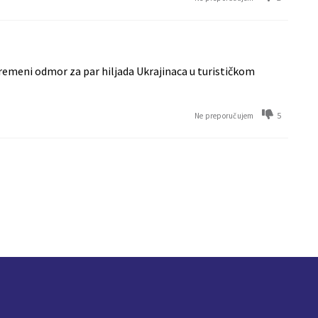
remeni odmor za par hiljada Ukrajinaca u turističkom
5
Ne preporučujem