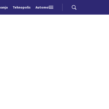
vanja
Tehnopolis
Automobili