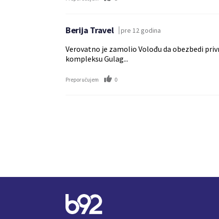
Berija Travel
pre 12 godina
Verovatno je zamolio Volođu da obezbedi priv
kompleksu Gulag...
0
Preporučujem