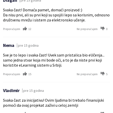
Dragan
pre 15 godina
Svaka čast! Domaća pamet, domaći proizvod :)
Da nisu prvi, ali su prvi koji su spojili lepo sa korisnim, odnosno
društvenu mrežu i sistem za elektronsko učenje.
12
0
Preporučujem
Ne preporučujem
Nema
pre 15 godina
Sve je to lepo i svaka čast! Uvek sam pristalica bio eUčenja...
samo jedna stvar koja mi bode oči, a to je da niste prvi koji
koristite eLearning sistem u Srbiji.
15
5
Preporučujem
Ne preporučujem
Vladimir
pre 15 godina
Svaka čast za inicijativu! Ovim ljudima bi trebalo finansijski
pomoći da ovaj projekat zaživi u celoj zemlji