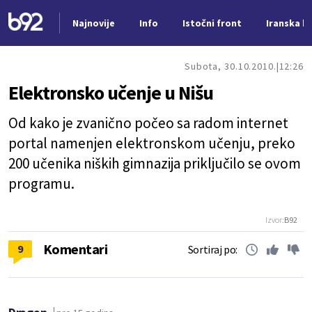
Najnovije
Info
Istočni front
Iranska kr
Nova vest
Subota, 30.10.2010.
12:26
Elektronsko učenje u Nišu
Od kako je zvanično počeo sa radom internet
portal namenjen elektronskom učenju, preko
200 učenika niških gimnazija priključilo se ovom
programu.
Izvor:
B92
Komentari
9
Sortiraj po: