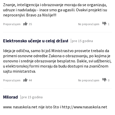
Znanje, inteligencija i obrazovanje moraju da se organizuju,
udruze i nadvladaju - inace smo ga ugasili. Ovakvi projekti su
neprocenjivi. Bravo za Nislije!!!
35
1
Preporučujem
Ne preporučujem
Elektronsko učenje u celoj državi
pre 15 godina
Ideja je odlična, samo bi još Ministrastvo prosvete trebalo da
primeni osnovne odredbe Zakona o obrazovanju, po kojima je
osnovno i srednje obrazovanje besplatno. Dakle, svi udžbenici,
u elektronskoj formi moraju da budu dostupni na zvaničnom
sajtu ministarstva.
44
0
Preporučujem
Ne preporučujem
Milorad
pre 15 godina
www. nasaskola.net nije isto što i http://www.nasaskola.net