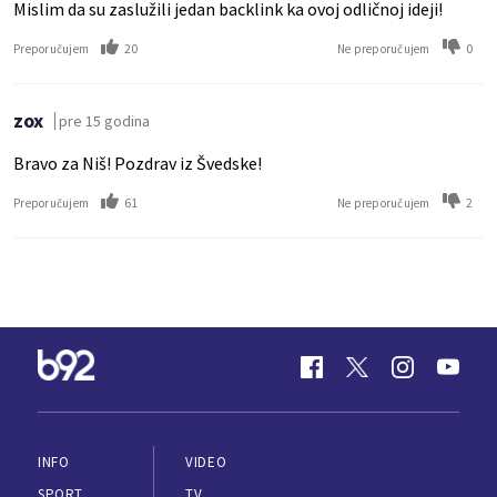
Mislim da su zaslužili jedan backlink ka ovoj odličnoj ideji!
20
0
Preporučujem
Ne preporučujem
zox
pre 15 godina
Bravo za Niš! Pozdrav iz Švedske!
61
2
Preporučujem
Ne preporučujem
INFO
VIDEO
SPORT
TV