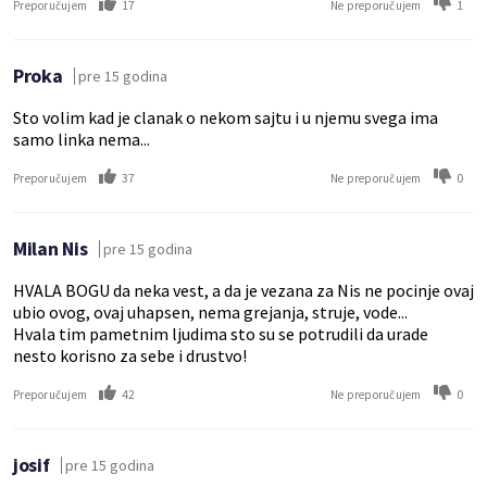
17
1
Preporučujem
Ne preporučujem
Proka
pre 15 godina
Sto volim kad je clanak o nekom sajtu i u njemu svega ima
samo linka nema...
37
0
Preporučujem
Ne preporučujem
Milan Nis
pre 15 godina
HVALA BOGU da neka vest, a da je vezana za Nis ne pocinje ovaj
ubio ovog, ovaj uhapsen, nema grejanja, struje, vode...
Hvala tim pametnim ljudima sto su se potrudili da urade
nesto korisno za sebe i drustvo!
42
0
Preporučujem
Ne preporučujem
josif
pre 15 godina