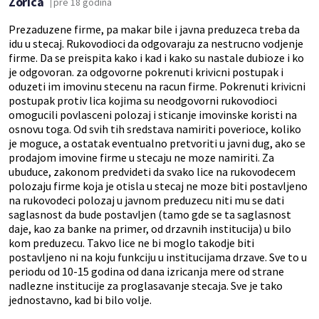
Zorica
pre 18 godina
Prezaduzene firme, pa makar bile i javna preduzeca treba da
idu u stecaj. Rukovodioci da odgovaraju za nestrucno vodjenje
firme. Da se preispita kako i kad i kako su nastale dubioze i ko
je odgovoran. za odgovorne pokrenuti krivicni postupak i
oduzeti im imovinu stecenu na racun firme. Pokrenuti krivicni
postupak protiv lica kojima su neodgovorni rukovodioci
omogucili povlasceni polozaj i sticanje imovinske koristi na
osnovu toga. Od svih tih sredstava namiriti poverioce, koliko
je moguce, a ostatak eventualno pretvoriti u javni dug, ako se
prodajom imovine firme u stecaju ne moze namiriti. Za
ubuduce, zakonom predvideti da svako lice na rukovodecem
polozaju firme koja je otisla u stecaj ne moze biti postavljeno
na rukovodeci polozaj u javnom preduzecu niti mu se dati
saglasnost da bude postavljen (tamo gde se ta saglasnost
daje, kao za banke na primer, od drzavnih institucija) u bilo
kom preduzecu. Takvo lice ne bi moglo takodje biti
postavljeno ni na koju funkciju u institucijama drzave. Sve to u
periodu od 10-15 godina od dana izricanja mere od strane
nadlezne institucije za proglasavanje stecaja. Sve je tako
jednostavno, kad bi bilo volje.