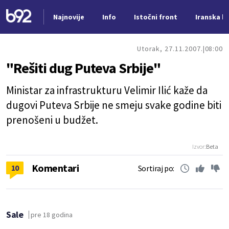
Najnovije
Info
Istočni front
Iranska kr
Nova vest
Utorak, 27.11.2007.
08:00
"Rešiti dug Puteva Srbije"
Ministar za infrastrukturu Velimir Ilić kaže da
dugovi Puteva Srbije ne smeju svake godine biti
prenošeni u budžet.
Izvor:
Beta
Komentari
10
Sortiraj po:
Sale
pre 18 godina