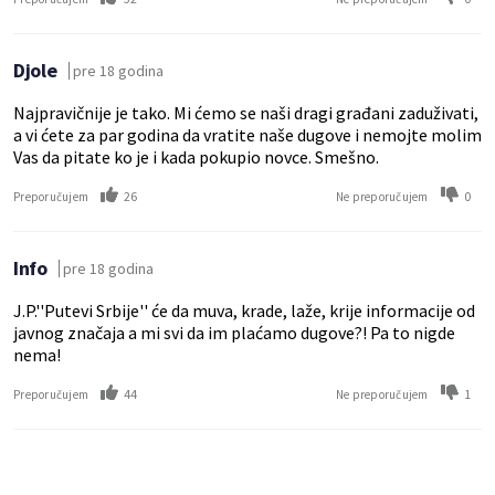
Djole
pre 18 godina
Najpravičnije je tako. Mi ćemo se naši dragi građani zaduživati,
a vi ćete za par godina da vratite naše dugove i nemojte molim
Vas da pitate ko je i kada pokupio novce. Smešno.
26
0
Preporučujem
Ne preporučujem
Info
pre 18 godina
J.P.''Putevi Srbije'' će da muva, krade, laže, krije informacije od
javnog značaja a mi svi da im plaćamo dugove?! Pa to nigde
nema!
44
1
Preporučujem
Ne preporučujem