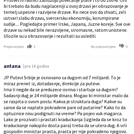
Prosvetni radnici zasluzuju povecanje plate i to od 100%. Oni
bi trebalo da budu najplaceniji u ovoj drzavi jer obrazovanje je
temelj uspesne i razvijene drzave. Ko nece ovo da shvati, zeli
ustvari slabu drzavu, svercersku ekonomiju, korumpirane
sudije.... Pogledajte primer Irske, Japana, Juzne koreje. Sve ove
drzave su nekad bile nerazvijene, siromasne, ratom unistene.
Ulozile su u obrazovanje i rezultati su usledili.
3
0
Preporučujem
Ne preporučujem
antana
pre 18 godina
JP Putevi Srbije je osnovano sa dugom od 7 milijardi. To je
miraz prenet iz, dotadasnje, direkcije za puteve.
Ima li negde da se preduzece osniva i startuje sa dugom?
Sadasnji dug je 24 milijarde dinara. Mogao bi ministar malo da
se raspita o svom poslu. Kakva je struktura duga? Kakve su
sanse da se naplate pokradene pare od putarine? Kako to da
optuznice nisu podignuti na vreme? Pa pojeo vuk magarca.
Lako je prozivati i prastati kraduckanja (izgleda da se kroz to
kraduckanje nakupilo dosta para) treba da se utera dug. A vrli
gospodin ministar prasta, prasta jer nije pokradeno njegovo.