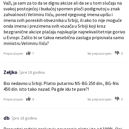
Važi, ja sam za to da se dignu akcize ali da se u tom slučaju na
svakoj postojećoj i budućoj spomen ploči podignutoj u znak
zahvalnosti Velimiru Iliću, pored njegovog imena upišu i
imena svih poreskih obveznika u Srbiji, ili ako to nije moguće
onda imena i prezimena svih vozača u Srbiji koji kroz
bezgranične akcize plaćaju najskuplje najnekvalitetnije gorivo
u Evropi. Zašto bi se takva nesebična zasluga pripisivala samo
ministru Velimiru Iliću?
7
0
Preporučujem
Ne preporučujem
Zeljko
pre 18 godina
Bio nedavno u Srbiji. Platio putarinu NS-BG 250 din., BG-Nis
450 din. isto tako nazad. Pa gde idu te pare?!
6
0
Preporučujem
Ne preporučujem
db
pre 18 godina