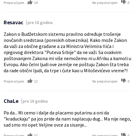
24
0
Preporučujem
Ne preporučujem
Resavac
pre 18 godina
Zakon o Budžetskom sistemu pravilno određuje trošenje
novčanih sredstava (poreskih obveznika). Kako može Zakon
da važi za obične građane a za Ministra Velimira Ilića i
njegovog direktora "Puteva Srbije" da ne važi. Sa ovakvim
poštovanjem Zakona mi više nemožemo ni u Afriku a kamoli u
Evropu. Ako čelni ljudi ove zemlje ne poštuju Zakon šta treba
da rade obični ljudi, da trpe i ćute kao u Miloševićevo vreme?!
12
0
Preporučujem
Ne preporučujem
ChaLe
pre 18 godina
Pa da... Mi cemo i dalje da placamo putarinu a oni da
"kraduckaju" pa jos pride da nam naplacuju dug... Ma nije nego,
sad smo mi opet Veljine ovce za sisanje...
32
0
Preporučujem
Ne preporučujem