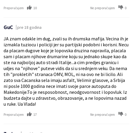
10
0
Preporučujem
Ne preporučujem
GuC
pre 18 godina
JA znam odakle im dug, zvali su ih drumska mafija. Vecina ih je
izmakla tuziocu i policiji jer su partijski podobni i korisni. Necu
da placam dugove koje je lopovska druzina napravila, placala
sam i placam njihove drumarine koju su jednako skupe kao da
ste na najboljoj auto stradi Italije...a cim predjes granicu i
udjes na "njihove" puteve vidis da si u srednjem veku. Da nema
tih "prokletih" stranaca OMV, MOL, ni na ovo ne bi licilo. Ali
zato sva Cacanska sela imaju asfalt, Velimir glasove, a Srbija
ni posle 1000 godina nece imati svoje parce autoputa do
Makedonije.To je nesposobnost, neodgovornost i lopovluk. Iz
budzeta dajte u zdravstvo, obrazovanje, a ne lopovima nazad
u ruke. Ua Vlada!
17
0
Preporučujem
Ne preporučujem