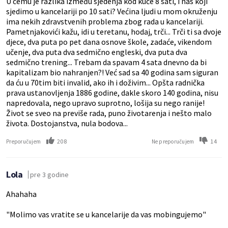
U čemu je razlika između sjedenja kod kuće 8 sati, i nas koji
sjedimo u kancelariji po 10 sati? Većina ljudi u mom okruženju
ima nekih zdravstvenih problema zbog rada u kancelariji.
Pametnjakovići kažu, idi u teretanu, hodaj, trči... Trči ti sa dvoje
djece, dva puta po pet dana osnove škole, zadaće, vikendom
učenje, dva puta dva sedmično engleski, dva puta dva
sedmično trening... Trebam da spavam 4 sata dnevno da bi
kapitalizam bio nahranjen?! Već sad sa 40 godina sam siguran
da ću u 70tim biti invalid, ako ih i doživim... Opšta radnička
prava ustanovljenja 1886 godine, dakle skoro 140 godina, nisu
napredovala, nego upravo suprotno, lošija su nego ranije!
Život se sveo na previše rada, puno životarenja i nešto malo
života. Dostojanstva, nula bodova...
208
14
Preporučujem
Ne preporučujem
Lola
pre 3 godine
Ahahaha
"Molimo vas vratite se u kancelarije da vas mobingujemo"