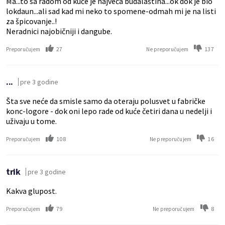
Ma...to sa radom od kuće je najveća budalaština...ok dok je bio
lokdaun...ali sad kad mi neko to spomene-odmah mi je na listi
za špicovanje..!
Neradnici najobičniji i dangube.
27
137
Preporučujem
Ne preporučujem
...
pre 3 godine
Šta sve neće da smisle samo da oteraju polusvet u fabričke
konc-logore - dok oni lepo rade od kuće četiri dana u nedelji i
uživaju u tome.
108
16
Preporučujem
Ne preporučujem
trik
pre 3 godine
Kakva glupost.
79
8
Preporučujem
Ne preporučujem