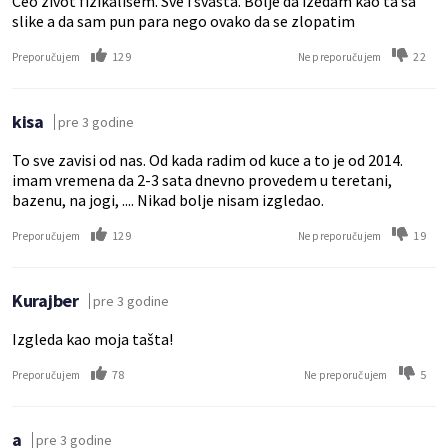
Ceo zivot fizikalisem. Sve i svasta. Bolje da izedam kao ta sa
slike a da sam pun para nego ovako da se zlopatim
129
22
Preporučujem
Ne preporučujem
kisa
pre 3 godine
To sve zavisi od nas. Od kada radim od kuce a to je od 2014.
imam vremena da 2-3 sata dnevno provedem u teretani,
bazenu, na jogi, .... Nikad bolje nisam izgledao.
129
19
Preporučujem
Ne preporučujem
Kurajber
pre 3 godine
Izgleda kao moja tašta!
78
5
Preporučujem
Ne preporučujem
a
pre 3 godine