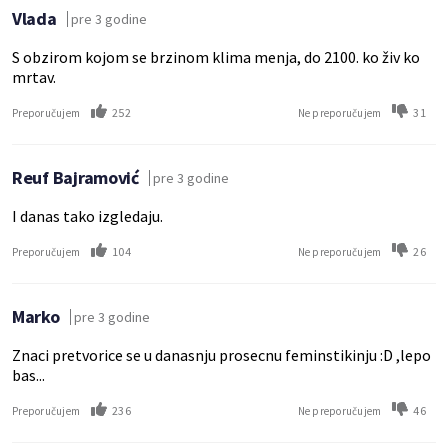
Vlada
pre 3 godine
S obzirom kojom se brzinom klima menja, do 2100. ko živ ko
mrtav.
252
31
Preporučujem
Ne preporučujem
Reuf Bajramović
pre 3 godine
I danas tako izgledaju.
104
26
Preporučujem
Ne preporučujem
Marko
pre 3 godine
Znaci pretvorice se u danasnju prosecnu feminstikinju :D ,lepo
bas...
236
46
Preporučujem
Ne preporučujem