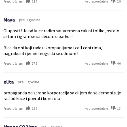
114
29
Preporučujem
Ne preporučujem
Maya
pre 3 godine
Gluposti ! Ja od kuce radim sat vremena cak ni toliko, ostalo
setam i igram se sa decom u parku !!
Bice da oni koji rade u kompanijama i call centrima,
nagrabusiti jer ne mogu da se odmore !
175
40
Preporučujem
Ne preporučujem
elita
pre 3 godine
propaganda od strane korporacija sa ciljem da se demonizuje
rad od kuce i povrati kontrola
139
13
Preporučujem
Ne preporučujem
Mnogo CO2 bre
pre 3 godine