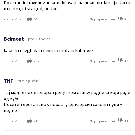
Dok smo intravenozno konektovani na neku birokratiju, kao u
matrixu, ili sta god, od kuce.
54
25
Preporučujem
Ne preporučujem
Belmont
pre 3 godine
kako li ce izgledati ovo sto motaju kablove?
202
13
Preporučujem
Ne preporučujem
ТНТ
pre 3 godine
Тај модел не одговара тренутном стању радника који раде
од куће.
Посете теретанама у порасту фризерски салони пуни у
подне.
219
11
Preporučujem
Ne preporučujem