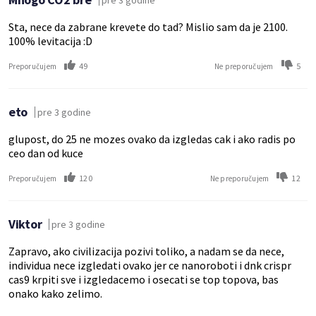
Sta, nece da zabrane krevete do tad? Mislio sam da je 2100.
100% levitacija :D
49
5
Preporučujem
Ne preporučujem
eto
pre 3 godine
glupost, do 25 ne mozes ovako da izgledas cak i ako radis po
ceo dan od kuce
120
12
Preporučujem
Ne preporučujem
Viktor
pre 3 godine
Zapravo, ako civilizacija pozivi toliko, a nadam se da nece,
individua nece izgledati ovako jer ce nanoroboti i dnk crispr
cas9 krpiti sve i izgledacemo i osecati se top topova, bas
onako kako zelimo.