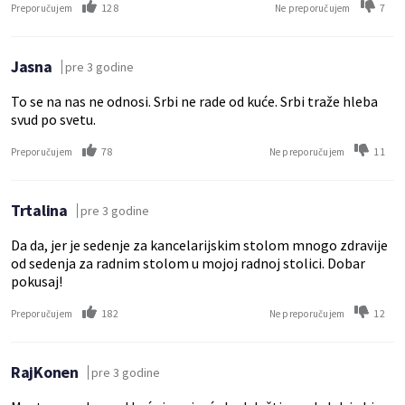
128
7
Preporučujem
Ne preporučujem
Jasna
pre 3 godine
To se na nas ne odnosi. Srbi ne rade od kuće. Srbi traže hleba
svud po svetu.
78
11
Preporučujem
Ne preporučujem
Trtalina
pre 3 godine
Da da, jer je sedenje za kancelarijskim stolom mnogo zdravije
od sedenja za radnim stolom u mojoj radnoj stolici. Dobar
pokusaj!
182
12
Preporučujem
Ne preporučujem
RajKonen
pre 3 godine