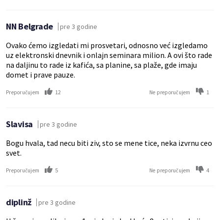
NN Belgrade
pre 3 godine
Ovako ćemo izgledati mi prosvetari, odnosno već izgledamo
uz elektronski dnevnik i onlajn seminara milion. A ovi što rade
na daljinu to rade iz kafića, sa planine, sa plaže, gde imaju
domet i prave pauze.
12
1
Preporučujem
Ne preporučujem
Slavisa
pre 3 godine
Bogu hvala, tad necu biti ziv, sto se mene tice, neka izvrnu ceo
svet.
5
4
Preporučujem
Ne preporučujem
diplinž
pre 3 godine