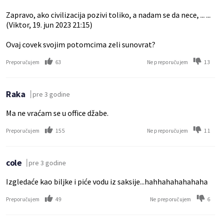
Zapravo, ako civilizacija pozivi toliko, a nadam se da nece, ... ...
(Viktor, 19. jun 2023 21:15)
Ovaj covek svojim potomcima zeli sunovrat?
63
13
Preporučujem
Ne preporučujem
Raka
pre 3 godine
Ma ne vraćam se u office džabe.
155
11
Preporučujem
Ne preporučujem
cole
pre 3 godine
Izgledaće kao biljke i piće vodu iz saksije...hahhahahahahaha
49
6
Preporučujem
Ne preporučujem