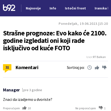
Najnovije
Info
Istočni front
Iranska kr
Nova vest
Ponedeljak, 19.06.2023.
15:20
Strašne prognoze: Evo kako će 2100.
godine izgledati oni koji rade
isključivo od kuće FOTO
Izvor:
RT Balkan
Komentari
31
Sortiraj po:
Manager
pre 3 godine
Znaci da izadjemo u dvoriste?
10
1
Preporučujem
Ne preporučujem