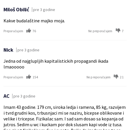
Miloš Obilić
pre 3 godine
Kakve budalaštine majko moja.
76
7
Preporučujem
Ne preporučujem
Nick
pre 3 godine
Jedna od najglupljih kapitalistickih propagandi ikada
lmaooooo
154
21
Preporučujem
Ne preporučujem
AC
pre 3 godine
Imam 43 godine. 179 cm, siroka ledja i ramena, 85 kg, razvijem
i tvrd grudni kos, trbusnjaci mi se naziru, bicepse oblikovane i
velike i tricepse. Fizikalac sam. I sad sam dosao sa kopanja od
jutros. Sedim u wc i kuckam por dok slusam kapi vode iz tusa.