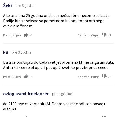
Šeki
pre 3 godine
Ako ona ima 25 godina onda se međusobno nećemo seksati.
Radije bih se seksao sa pametnom lukom, robotom nego
ovakvom ženom
61
21
Preporučujem
Ne preporučujem
ka
pre 3 godine
Da li ce postojati do tada svet jel promena klime ce ga unistiti,
Antarktik ce se otopiti i pozopiti svet ko prezivi prica ceeee
15
22
Preporučujem
Ne preporučujem
ozloglaseni freelancer
pre 3 godine
do 2100. sve ce zameniti AI. Danas vec rade odlican posao u
dizajnu.