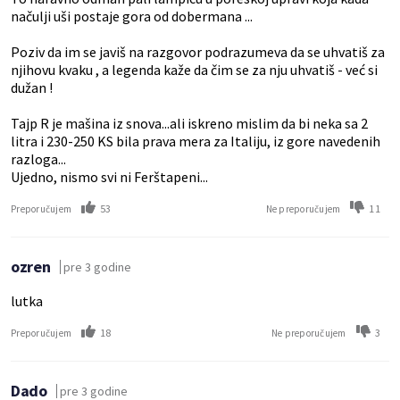
načulji uši postaje gora od dobermana ...
Poziv da im se javiš na razgovor podrazumeva da se uhvatiš za
njihovu kvaku , a legenda kaže da čim se za nju uhvatiš - već si
dužan !
Tajp R je mašina iz snova...ali iskreno mislim da bi neka sa 2
litra i 230-250 KS bila prava mera za Italiju, iz gore navedenih
razloga...
Ujedno, nismo svi ni Ferštapeni...
53
11
Preporučujem
Ne preporučujem
ozren
pre 3 godine
lutka
18
3
Preporučujem
Ne preporučujem
Dado
pre 3 godine