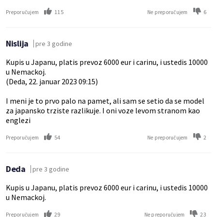
115
6
Preporučujem
Ne preporučujem
Nislija
pre 3 godine
Kupis u Japanu, platis prevoz 6000 eur i carinu, i ustedis 10000
u Nemackoj.
(Deda, 22. januar 2023 09:15)
I meni je to prvo palo na pamet, ali sam se setio da se model
za japansko trziste razlikuje. I oni voze levom stranom kao
englezi
54
2
Preporučujem
Ne preporučujem
Deda
pre 3 godine
Kupis u Japanu, platis prevoz 6000 eur i carinu, i ustedis 10000
u Nemackoj.
29
23
Preporučujem
Ne preporučujem