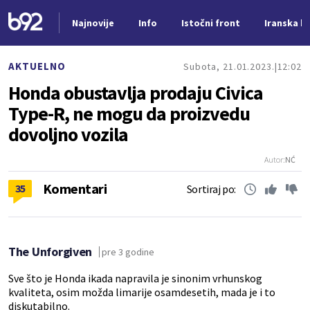
Najnovije
Info
Istočni front
Iranska kr
Nova vest
AKTUELNO
Subota, 21.01.2023.
12:02
Honda obustavlja prodaju Civica
Type-R, ne mogu da proizvedu
dovoljno vozila
Autor:
NĆ
Komentari
35
Sortiraj po:
The Unforgiven
pre 3 godine
Sve što je Honda ikada napravila je sinonim vrhunskog
kvaliteta, osim možda limarije osamdesetih, mada je i to
diskutabilno.