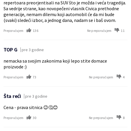
repertoara preorjentisali na SUV što je možda i veća tragedija.
Sa vedrije strane, kao novopečeni vlasnik Civica prethodne
generacije, nemam dilemu koji automobil će da mi bude
(svaki) sledeći izbor, a jednog dana, nadam se i baš ovom.
136
11
Preporučujem
Ne preporučujem
TOP G
pre 3 godine
nemacka sa svojim zakonima koji lepo stite domace
proizvode :)
73
4
Preporučujem
Ne preporučujem
Šta reći
pre 3 godine
Cena - prava sitnica 😉🤔😊
30
8
Preporučujem
Ne preporučujem