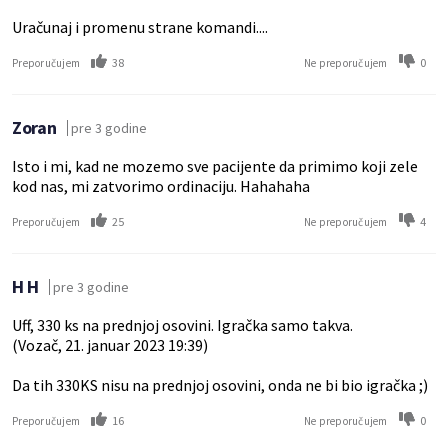
Uračunaj i promenu strane komandi....
38
0
Preporučujem
Ne preporučujem
Zoran
pre 3 godine
Isto i mi, kad ne mozemo sve pacijente da primimo koji zele
kod nas, mi zatvorimo ordinaciju. Hahahaha
25
4
Preporučujem
Ne preporučujem
H H
pre 3 godine
Uff, 330 ks na prednjoj osovini. Igračka samo takva.
(Vozač, 21. januar 2023 19:39)
Da tih 330KS nisu na prednjoj osovini, onda ne bi bio igračka ;)
16
0
Preporučujem
Ne preporučujem