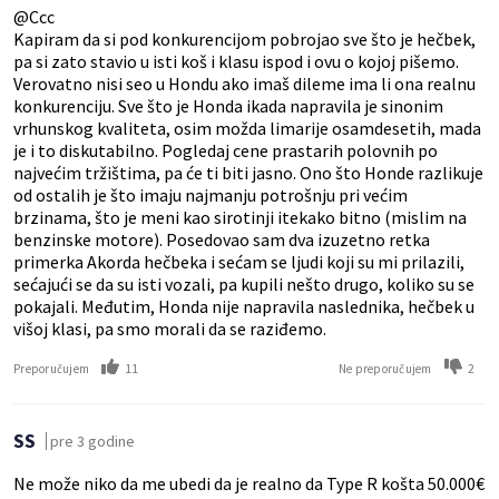
@Ccc
Kapiram da si pod konkurencijom pobrojao sve što je hečbek,
pa si zato stavio u isti koš i klasu ispod i ovu o kojoj pišemo.
Verovatno nisi seo u Hondu ako imaš dileme ima li ona realnu
konkurenciju. Sve što je Honda ikada napravila je sinonim
vrhunskog kvaliteta, osim možda limarije osamdesetih, mada
je i to diskutabilno. Pogledaj cene prastarih polovnih po
najvećim tržištima, pa će ti biti jasno. Ono što Honde razlikuje
od ostalih je što imaju najmanju potrošnju pri većim
brzinama, što je meni kao sirotinji itekako bitno (mislim na
benzinske motore). Posedovao sam dva izuzetno retka
primerka Akorda hečbeka i sećam se ljudi koji su mi prilazili,
sećajući se da su isti vozali, pa kupili nešto drugo, koliko su se
pokajali. Međutim, Honda nije napravila naslednika, hečbek u
višoj klasi, pa smo morali da se raziđemo.
11
2
Preporučujem
Ne preporučujem
SS
pre 3 godine
Ne može niko da me ubedi da je realno da Type R košta 50.000€