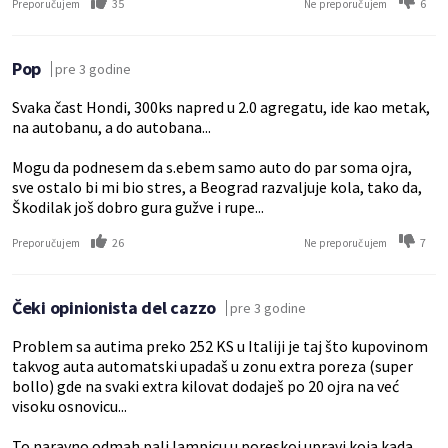
35
6
Preporučujem
Ne preporučujem
Pop
pre 3 godine
Svaka čast Hondi, 300ks napred u 2.0 agregatu, ide kao metak,
na autobanu, a do autobana...
Mogu da podnesem da s.ebem samo auto do par soma ojra,
sve ostalo bi mi bio stres, a Beograd razvaljuje kola, tako da,
Škodilak još dobro gura gužve i rupe...
26
7
Preporučujem
Ne preporučujem
Čeki opinionista del cazzo
pre 3 godine
Problem sa autima preko 252 KS u Italiji je taj što kupovinom
takvog auta automatski upadaš u zonu extra poreza (super
bollo) gde na svaki extra kilovat dodaješ po 20 ojra na već
visoku osnovicu...
To naravno odmah pali lampicu u poreskoj upravi koja kada