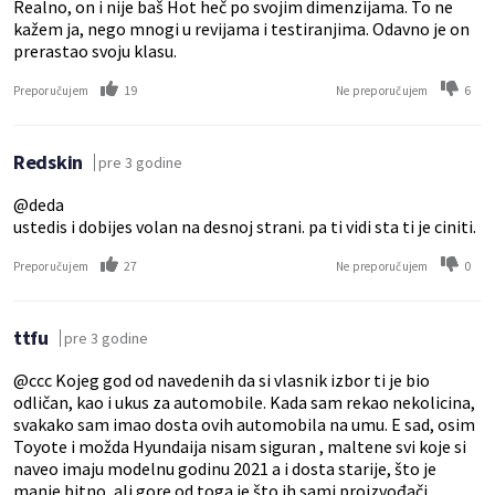
Realno, on i nije baš Hot heč po svojim dimenzijama. To ne
kažem ja, nego mnogi u revijama i testiranjima. Odavno je on
prerastao svoju klasu.
19
6
Preporučujem
Ne preporučujem
Redskin
pre 3 godine
@deda
ustedis i dobijes volan na desnoj strani. pa ti vidi sta ti je ciniti.
27
0
Preporučujem
Ne preporučujem
ttfu
pre 3 godine
@ccc Kojeg god od navedenih da si vlasnik izbor ti je bio
odličan, kao i ukus za automobile. Kada sam rekao nekolicina,
svakako sam imao dosta ovih automobila na umu. E sad, osim
Toyote i možda Hyundaija nisam siguran , maltene svi koje si
naveo imaju modelnu godinu 2021 a i dosta starije, što je
manje bitno, ali gore od toga je što ih sami proizvođači