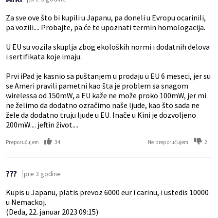
Za sve ove što bi kupili u Japanu, pa doneli u Evropu ocarinili,
pa vozili.... Probajte, pa će te upoznati termin homologacija.
U EU su vozila skuplja zbog ekoloških normi i dodatnih delova
i sertifikata koje imaju.
Prvi iPad je kasnio sa puštanjem u prodaju u EU 6 meseci, jer su
se Ameri pravili pametni kao šta je problem sa snagom
wirelessa od 150mW, a EU kaže ne može proko 100mW, jer mi
ne želimo da dodatno ozračimo naše ljude, kao što sada ne
žele da dodatno truju ljude u EU. Inače u Kini je dozvoljeno
200mW.... jeftin život....
34
2
Preporučujem
Ne preporučujem
???
pre 3 godine
Kupis u Japanu, platis prevoz 6000 eur i carinu, i ustedis 10000
u Nemackoj.
(Deda, 22. januar 2023 09:15)