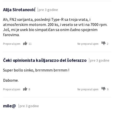
Alija Sirotanović
pre 3 godine
Ah, FN2 varijanta, poslednji Type-R sa troja vrata, i
atmosferskim motorom. 200 ks, i veselo se vrti na 7000 rpm.
Još, mi je uvek bio simpatičan sa onim čudno spojenim
farovima.
11
2
Preporučujem
Ne preporučujem
Čeki opinionista kašljarazzo del šoferazzo
pre 3 godine
Super bollo sinko, brrrmmm brrrmm !
Dabome.
8
9
Preporučujem
Ne preporučujem
mile@
pre 3 godine