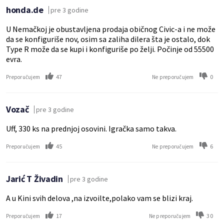
honda.de
pre 3 godine
U Nemačkoj je obustavljena prodaja običnog Civic-a i ne može
da se konfiguriše nov, osim sa zaliha dilera šta je ostalo, dok
Type R može da se kupi i konfiguriše po želji. Počinje od 55500
evra.
47
0
Preporučujem
Ne preporučujem
Vozač
pre 3 godine
Uff, 330 ks na prednjoj osovini. Igračka samo takva.
45
6
Preporučujem
Ne preporučujem
Jarić T Živadin
pre 3 godine
A u Kini svih delova ,na izvoilte,polako vam se blizi kraj.
17
30
Preporučujem
Ne preporučujem