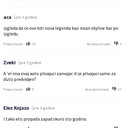
aca
pre 3 godine
izgleda da ce ovo biti nova legenda kao nisan skyline bar po
izgledu.
25
2
Preporučujem
Ne preporučujem
Zveki
pre 3 godine
A 'el ima ovaj auto plivajuci zamajac ili je plivajuci samo za
dizlo predvidjen?
8
27
Preporučujem
Ne preporučujem
Elez Knjazo
pre 3 godine
I tako eto propada zapad skoro sto godina.