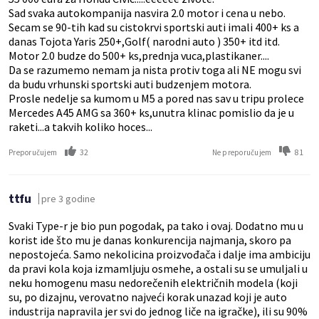
Sad svaka autokompanija nasvira 2.0 motor i cena u nebo.
Secam se 90-tih kad su cistokrvi sportski auti imali 400+ ks a
danas Tojota Yaris 250+,Golf( narodni auto ) 350+ itd itd.
Motor 2.0 budze do 500+ ks,prednja vuca,plastikaner....
Da se razumemo nemam ja nista protiv toga ali NE mogu svi
da budu vrhunski sportski auti budzenjem motora.
Prosle nedelje sa kumom u M5 a pored nas sav u tripu prolece
Mercedes A45 AMG sa 360+ ks,unutra klinac pomislio da je u
raketi...a takvih koliko hoces...
32
81
Preporučujem
Ne preporučujem
ttfu
pre 3 godine
Svaki Type-r je bio pun pogodak, pa tako i ovaj. Dodatno mu u
korist ide što mu je danas konkurencija najmanja, skoro pa
nepostojeća. Samo nekolicina proizvođača i dalje ima ambiciju
da pravi kola koja izmamljuju osmehe, a ostali su se umuljali u
neku homogenu masu nedorečenih električnih modela (koji
su, po dizajnu, verovatno najveći korak unazad koji je auto
industrija napravila jer svi do jednog liče na igračke), ili su 90%