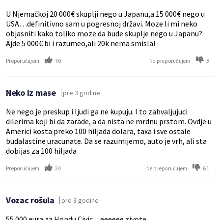
U Njemačkoj 20 000€ skuplji nego u Japanu,a 15 000€ nego u
USA…definitivno sam u pogresnoj državi. Moze li mi neko
objasniti kako toliko moze da bude skuplje nego u Japanu?
Ajde 5 000€ bi i razumeo,ali 20k nema smisla!
70
3
Preporučujem
Ne preporučujem
Neko iz mase
pre 3 godine
Ne nego je preskup i ljudi ga ne kupuju. I to zahvaljujuci
dilerima koji bi da zarade, a da nista ne mrdnu prstom. Ovdje u
Americi kosta preko 100 hiljada dolara, taxa i sve ostale
budalastine uracunate. Da se razumijemo, auto je vrh, ali sta
dobijas za 100 hiljada
24
61
Preporučujem
Ne preporučujem
Vozac rošula
pre 3 godine
55 000 eura za Hondu Civic.....eeeeee zivote.