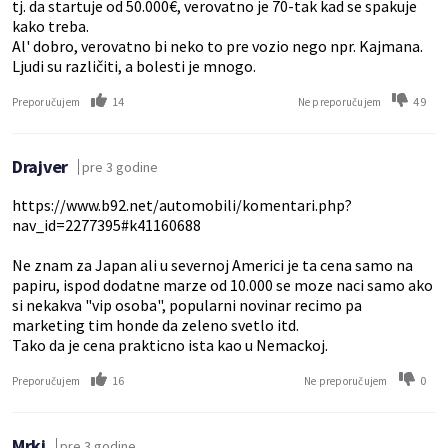
tj. da startuje od 50.000€, verovatno je 70-tak kad se spakuje
kako treba.
Al' dobro, verovatno bi neko to pre vozio nego npr. Kajmana.
Ljudi su različiti, a bolesti je mnogo.
14
49
Preporučujem
Ne preporučujem
Drajver
pre 3 godine
https://www.b92.net/automobili/komentari.php?
nav_id=2277395#k41160688
Ne znam za Japan ali u severnoj Americi je ta cena samo na
papiru, ispod dodatne marze od 10.000 se moze naci samo ako
si nekakva "vip osoba", popularni novinar recimo pa
marketing tim honde da zeleno svetlo itd.
Tako da je cena prakticno ista kao u Nemackoj.
16
0
Preporučujem
Ne preporučujem
Mrki
pre 3 godine