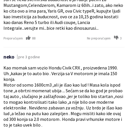
Mustangom,Celendzerom, Kamarom iz 60ih...i zato, ako neko
ko cita ovo a ima para, Yaris GR, ova Civic typeR, kupujte ljudi
kao investicija za buducnost, ovo ce za 10,15 godina kostati
kao danas Reno 5 turbo ili Audi coupe, Lancia
Integrale...verujte mi...bice retki kao dinosaurusi...
88
3
Preporučujem
Ne preporučujem
neko
pre 3 godine
Kao momak sam vozio Hondu Civik CRX , proizvedena 1990.
Uh ,kakav je to auto bio . Verzija sa V motorom je imala 150
konja.
Motor od somo 1600cm3 ,ali je išao kao lud ! Masa kola ispod
tone ,a obrtni momenat ubija ... Sećam se da ko god je probao
taj auto , slučajno je zašlajfovao ,jer je toliko bio startan ,nosi
to mogao kontrolisati tako lako ,a nije bilo ove moderne
elektronike . Neviđeno zabavan za vožnju . Uz brdo je išao kao
lud ,a ležao na putu kao zalepljen . Mogu misliti kako ide ovaj
od 300 konja sa 2.0 motorom . Honda pravi vrhunske motore i
to je tako uvek bilo .