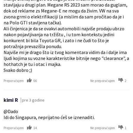
stavljaju u drugi plan. Megane RS 2023 sam morao da guglam,
dok od reklame zs Megane-E ne mogu da živim. VW na sva
zvona grmi o elektrifikaciji (a mislim da sam pročitao da je i
na Polo GTI stavljena tačka).
Ali činjenica je da se ovakvi automobili najviše prodaju ubrzo
nakon pojavljivanja na tržištu , i u tom kontekstu jedini
konkurent bi bila Toyota GR, i zato i ne čudi to što je
potražnja prevazišla ponudu.
Najviše mi je drago što iz tvog komentara vidim da i dalje ima
ljudi kojima su vozne karakteristike bitnije nego "clearance", a
hothatch je tu i otac i majka.
Svako dobro ;)
66
2
Preporučujem
Ne preporučujem
kimi R
pre 3 godine
@Dado
Idi do Singapura, neprijatno ćeš se iznenaditi.
14
1
Preporučujem
Ne preporučujem