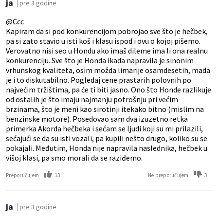
ja
pre 3 godine
@Ccc
Kapiram da si pod konkurencijom pobrojao sve što je hečbek,
pa si zato stavio u isti koš i klasu ispod i ovu o kojoj pišemo.
Verovatno nisi seo u Hondu ako imaš dileme ima li ona realnu
konkurenciju. Sve što je Honda ikada napravila je sinonim
vrhunskog kvaliteta, osim možda limarije osamdesetih, mada
je i to diskutabilno. Pogledaj cene prastarih polovnih po
najvećim tržištima, pa će ti biti jasno. Ono što Honde razlikuje
od ostalih je što imaju najmanju potrošnju pri većim
brzinama, što je meni kao sirotinji itekako bitno (mislim na
benzinske motore). Posedovao sam dva izuzetno retka
primerka Akorda hečbeka i sećam se ljudi koji su mi prilazili,
sećajući se da su isti vozali, pa kupili nešto drugo, koliko su se
pokajali. Međutim, Honda nije napravila naslednika, hečbek u
višoj klasi, pa smo morali da se raziđemo.
13
3
Preporučujem
Ne preporučujem
ja
pre 3 godine