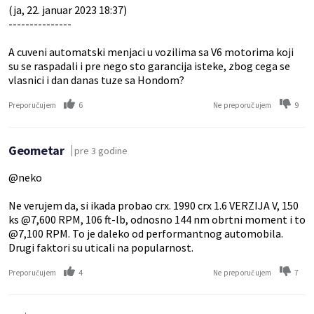
(ja, 22. januar 2023 18:37)
---------------
A cuveni automatski menjaci u vozilima sa V6 motorima koji
su se raspadali i pre nego sto garancija isteke, zbog cega se
vlasnici i dan danas tuze sa Hondom?
6
9
Preporučujem
Ne preporučujem
Geometar
pre 3 godine
@neko
Ne verujem da, si ikada probao crx. 1990 crx 1.6 VERZIJA V, 150
ks @7,600 RPM, 106 ft-lb, odnosno 144 nm obrtni moment i to
@7,100 RPM. To je daleko od performantnog automobila.
Drugi faktori su uticali na popularnost.
4
7
Preporučujem
Ne preporučujem