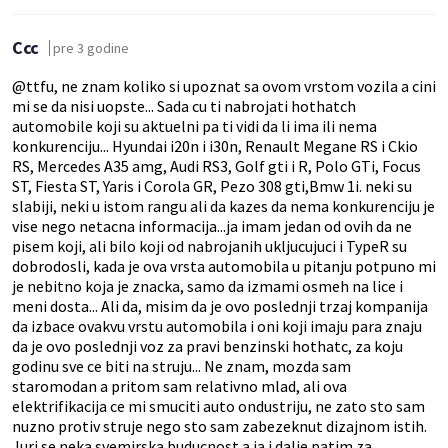
Ccc
pre 3 godine
@ttfu, ne znam koliko si upoznat sa ovom vrstom vozila a cini
mi se da nisi uopste... Sada cu ti nabrojati hothatch
automobile koji su aktuelni pa ti vidi da li ima ili nema
konkurenciju... Hyundai i20n i i30n, Renault Megane RS i Ckio
RS, Mercedes A35 amg, Audi RS3, Golf gti i R, Polo GTi, Focus
ST, Fiesta ST, Yaris i Corola GR, Pezo 308 gti,Bmw 1i. neki su
slabiji, neki u istom rangu ali da kazes da nema konkurenciju je
vise nego netacna informacija...ja imam jedan od ovih da ne
pisem koji, ali bilo koji od nabrojanih ukljucujuci i TypeR su
dobrodosli, kada je ova vrsta automobila u pitanju potpuno mi
je nebitno koja je znacka, samo da izmami osmeh na lice i
meni dosta... Ali da, misim da je ovo poslednji trzaj kompanija
da izbace ovakvu vrstu automobila i oni koji imaju para znaju
da je ovo poslednji voz za pravi benzinski hothatc, za koju
godinu sve ce biti na struju... Ne znam, mozda sam
staromodan a pritom sam relativno mlad, ali ova
elektrifikacija ce mi smuciti auto ondustriju, ne zato sto sam
nuzno protiv struje nego sto sam zabezeknut dizajnom istih.
Juri se neka svemirska buducnost a ja i dalje patim za