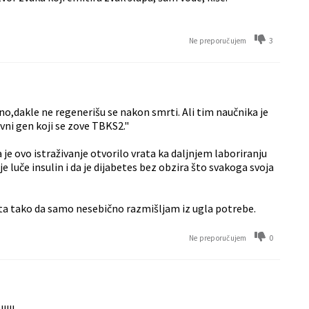
3
Ne preporučujem
o,dakle ne regenerišu se nakon smrti. Ali tim naučnika je
vni gen koji se zove TBKS2."
a je ovo istraživanje otvorilo vrata ka daljnjem laboriranju
 luče insulin i da je dijabetes bez obzira što svakoga svoja
kta tako da samo nesebično razmišljam iz ugla potrebe.
0
Ne preporučujem