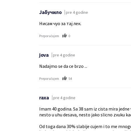
Јабучило
pre 4 godine
Нисам чуо за тај лек.
0
Preporučujem
jova
pre 4 godine
Nadajmo se da ce brzo ...
54
Preporučujem
raxa
pre 4 godine
Imam 40 godina. Sa 38 sam iz cista mira jedne 
nesto u uhu desava, nesto jako slicno zvuku ka
Od toga dana 30% slabije cujem i to me mnogo 