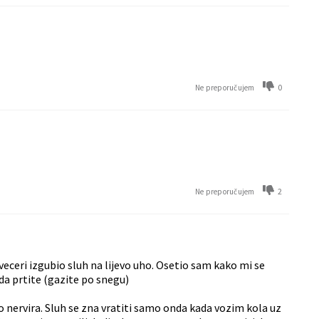
0
Ne preporučujem
2
Ne preporučujem
veceri izgubio sluh na lijevo uho. Osetio sam kako mi se
da prtite (gazite po snegu)
nervira. Sluh se zna vratiti samo onda kada vozim kola uz