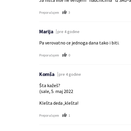
Ja nista vise ne verujem "naucnicima" iz SAD-a!
3
Preporučujem
Marija
pre 4 godine
Pa verovatno ce jednoga dana tako i biti.
0
Preporučujem
Komša
pre 4 godine
Šta kažeš?
(sale, 5. maj 2022
Klešta deda ,klešta!
1
Preporučujem