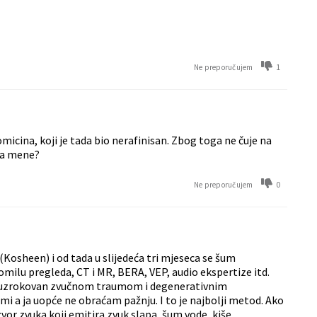
1
Ne preporučujem
micina, koji je tada bio nerafinisan. Zbog toga ne čuje na
i za mene?
0
Ne preporučujem
(Kosheen) i od tada u slijedeća tri mjeseca se šum
omilu pregleda, CT i MR, BERA, VEP, audio ekspertize itd.
 uzrokovan zvučnom traumom i degenerativnim
umi a ja uopće ne obraćam pažnju. I to je najbolji metod. Ako
zvor zvuka koji emitira zvuk slapa, šum vode, kiše.