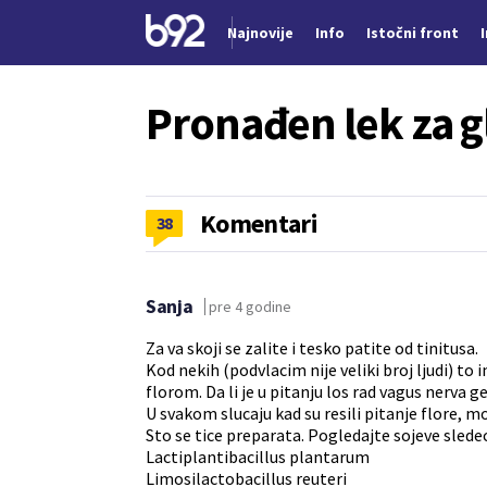
Najnovije
Info
Istočni front
Nova vest
Pronađen lek za 
Komentari
38
Sanja
pre 4 godine
Za va skoji se zalite i tesko patite od tinitusa.
Kod nekih (podvlacim nije veliki broj ljudi) 
florom. Da li je u pitanju los rad vagus nerva ge
U svakom slucaju kad su resili pitanje flore, mot
Sto se tice preparata. Pogledajte sojeve sledec
Lactiplantibacillus plantarum
Limosilactobacillus reuteri