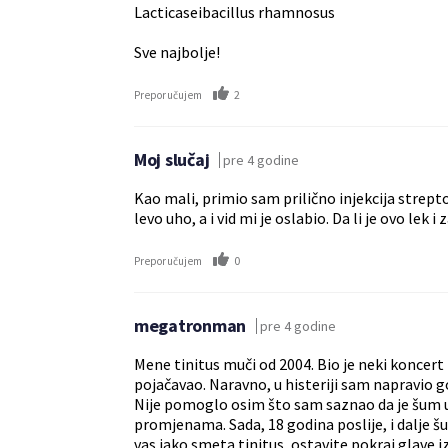
Lacticaseibacillus rhamnosus
Sve najbolje!
2
Preporučujem
Moj slučaj
pre 4 godine
Kao mali, primio sam prilično injekcija strepto
levo uho, a i vid mi je oslabio. Da li je ovo lek 
0
Preporučujem
megatronman
pre 4 godine
Mene tinitus muči od 2004. Bio je neki koncert 
pojačavao. Naravno, u histeriji sam napravio g
Nije pomoglo osim što sam saznao da je šum
promjenama. Sada, 18 godina poslije, i dalje š
vas jako smeta tinitus, ostavite pokraj glave i