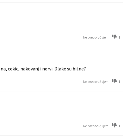
1
Ne preporučujem
, cekic, nakovanj i nervi. Dlake su bitne?
1
Ne preporučujem
1
Ne preporučujem