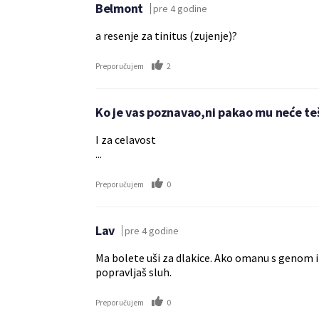
Belmont
pre 4 godine
a resenje za tinitus (zujenje)?
2
Preporučujem
Ko je vas poznavao,ni pakao mu neće te
I za celavost
...
0
Preporučujem
Lav
pre 4 godine
Ma bolete uši za dlakice. Ako omanu s genom im
popravljaš sluh.
0
Preporučujem