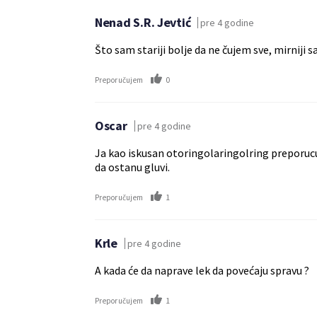
Nenad S.R. Jevtić
pre 4 godine
Što sam stariji bolje da ne čujem sve, mirniji s
0
Preporučujem
Oscar
pre 4 godine
Ja kao iskusan otoringolaringolring preporucuj
da ostanu gluvi.
1
Preporučujem
Krle
pre 4 godine
A kada će da naprave lek da povećaju spravu ?
1
Preporučujem