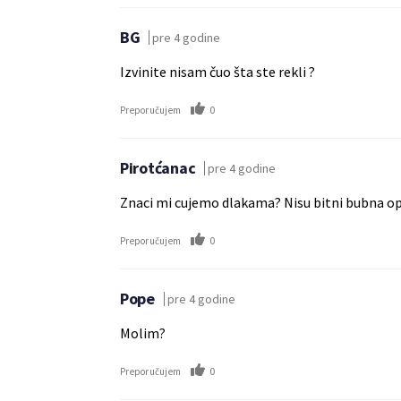
BG
pre 4 godine
Izvinite nisam čuo šta ste rekli ?
0
Preporučujem
Pirotćanac
pre 4 godine
Znaci mi cujemo dlakama? Nisu bitni bubna opna
0
Preporučujem
Pope
pre 4 godine
Molim?
0
Preporučujem