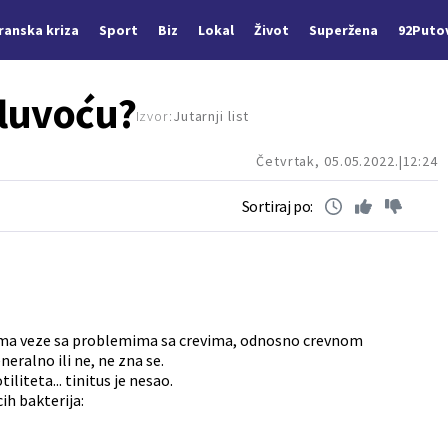
Iranska kriza
Sport
Biz
Lokal
Život
Superžena
92Puto
gluvoću?
Izvor:
Jutarnji list
Četvrtak, 05.05.2022.
12:24
Sortiraj po:
to ima veze sa problemima sa crevima, odnosno crevnom
neralno ili ne, ne zna se.
iliteta... tinitus je nesao.
ih bakterija: