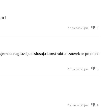
am !
0
Ne preporučujem
em da nagluvi ljudi slusaju konstraktu i zauvek ce pozeleti
6
Ne preporučujem
2
Ne preporučujem