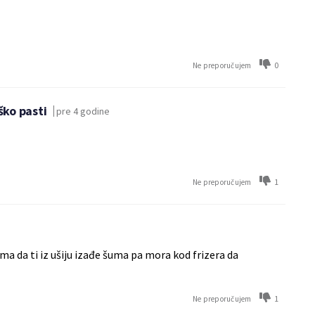
0
Ne preporučujem
ško pasti
pre 4 godine
1
Ne preporučujem
a da ti iz ušiju izađe šuma pa mora kod frizera da
1
Ne preporučujem