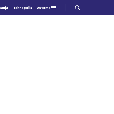
vanja
Tehnopolis
Automobili