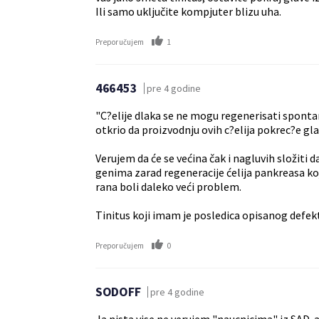
Ili samo uključite kompjuter blizu uha.
1
Preporučujem
466453
pre 4 godine
"C?elije dlaka se ne mogu regenerisati spontan
otkrio da proizvodnju ovih c?elija pokrec?e gla
Verujem da će se većina čak i nagluvih složiti d
genima zarad regeneracije ćelija pankreasa koje
rana boli daleko veći problem.
Tinitus koji imam je posledica opisanog defe
0
Preporučujem
SODOFF
pre 4 godine