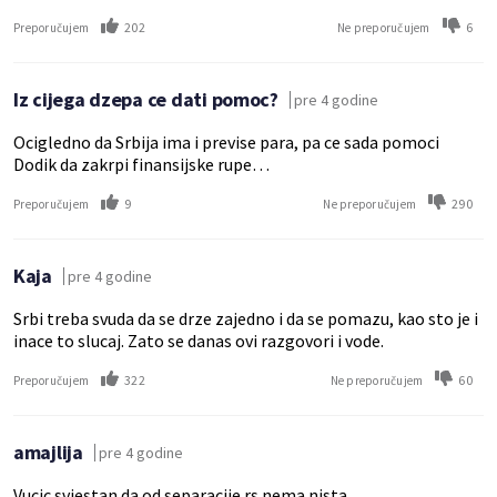
202
6
Preporučujem
Ne preporučujem
Iz cijega dzepa ce dati pomoc?
pre 4 godine
Ocigledno da Srbija ima i previse para, pa ce sada pomoci
Dodik da zakrpi finansijske rupe…
9
290
Preporučujem
Ne preporučujem
Kaja
pre 4 godine
Srbi treba svuda da se drze zajedno i da se pomazu, kao sto je i
inace to slucaj. Zato se danas ovi razgovori i vode.
322
60
Preporučujem
Ne preporučujem
amajlija
pre 4 godine
Vucic svjestan da od separacije rs nema nista.