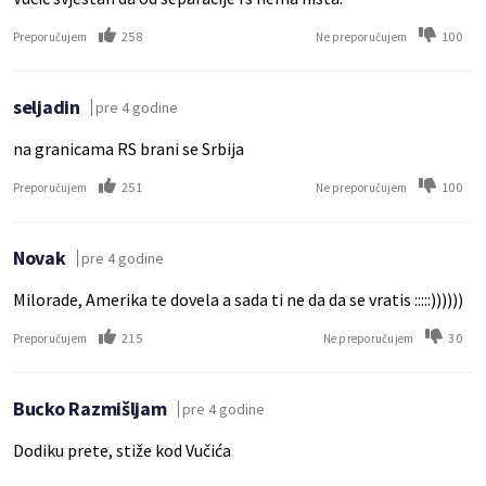
258
100
Preporučujem
Ne preporučujem
seljadin
pre 4 godine
na granicama RS brani se Srbija
251
100
Preporučujem
Ne preporučujem
Novak
pre 4 godine
Milorade, Amerika te dovela a sada ti ne da da se vratis :::::))))))
215
30
Preporučujem
Ne preporučujem
Bucko Razmišljam
pre 4 godine
Dodiku prete, stiže kod Vučića