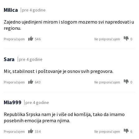
Milica
pre 4 godine
Zajedno ujedinjeni mirom i slogom mozemo svi napredovati u
regionu.
546
0
Preporučujem
Ne preporučujem
Sara
pre 4 godine
Mir, stabilnost i poštovanje je osnov svih pregovora.
643
0
Preporučujem
Ne preporučujem
Mia999
pre 4 godine
Republika Srpska nam je i više od komšija, tako da imamo
posebnih emocija prema njima.
334
6
Preporučujem
Ne preporučujem