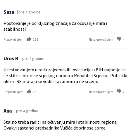
Sasa
pre 4 godine
Postovanje je od kljucnog znacaja za ocuvanje mira i
stabilnosti.
281
4
Preporučujem
Ne preporučujem
Uros B
pre 4 godine
Ucestvovanjem u radu zajednickih institucija u BIH najbolje ce
se stititi interese srpskog naroda u Republici Srpskoj. Politicki
akteri RS moraju se voditi razumom a ne srcem.
259
7
Preporučujem
Ne preporučujem
Ana
pre 4 godine
Stalno treba raditi na očuvanju mira i stabilnosti regiona.
Ovakvi sastanci predsednika Vučića doprinose tome.