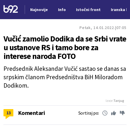
Najnovije
Info
Istočni front
Iranska kr
Nova vest
Petak, 14.01.2022.
07:05
Vučić zamolio Dodika da se Srbi vrate
u ustanove RS i tamo bore za
interese naroda FOTO
Predsednik Aleksandar Vučić sastao se danas sa
srpskim članom Predsedništva BiH Miloradom
Dodikom.
Izvor:
Tanjug
Komentari
13
Sortiraj po: