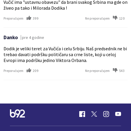
Vučić ima "ustavnu obavezu" da brani svakog Srbina ma gde on
živeo pa tako i Milorada Dodika !
399
120
Preporučujem
Ne preporučujem
Danko
pre 4 godine
Dodik je veliki teret za Vučića i celu Srbiju. Naš predsednik ne bi
trebao davati podršku političaru sa crne liste, koji u celoj
Evropi ima podršku jedino Viktora Orbana.
209
543
Preporučujem
Ne preporučujem