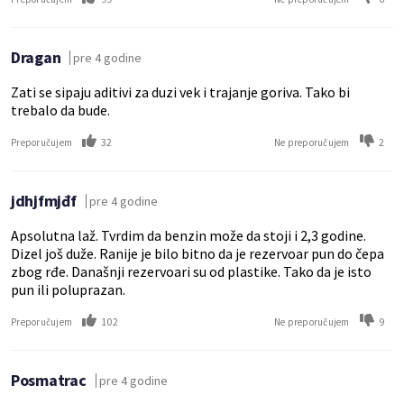
Dragan
pre 4 godine
Zati se sipaju aditivi za duzi vek i trajanje goriva. Tako bi
trebalo da bude.
32
2
Preporučujem
Ne preporučujem
jdhjfmjđf
pre 4 godine
Apsolutna laž. Tvrdim da benzin može da stoji i 2,3 godine.
Dizel još duže. Ranije je bilo bitno da je rezervoar pun do čepa
zbog rđe. Današnji rezervoari su od plastike. Tako da je isto
pun ili poluprazan.
102
9
Preporučujem
Ne preporučujem
Posmatrac
pre 4 godine