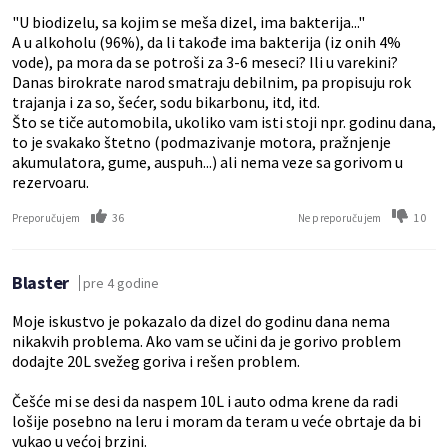
"U biodizelu, sa kojim se meša dizel, ima bakterija..."
A u alkoholu (96%), da li takođe ima bakterija (iz onih 4%
vode), pa mora da se potroši za 3-6 meseci? Ili u varekini?
Danas birokrate narod smatraju debilnim, pa propisuju rok
trajanja i za so, šećer, sodu bikarbonu, itd, itd.
Što se tiče automobila, ukoliko vam isti stoji npr. godinu dana,
to je svakako štetno (podmazivanje motora, pražnjenje
akumulatora, gume, auspuh...) ali nema veze sa gorivom u
rezervoaru.
36
10
Preporučujem
Ne preporučujem
Blaster
pre 4 godine
Moje iskustvo je pokazalo da dizel do godinu dana nema
nikakvih problema. Ako vam se učini da je gorivo problem
dodajte 20L svežeg goriva i rešen problem.
Češće mi se desi da naspem 10L i auto odma krene da radi
lošije posebno na leru i moram da teram u veće obrtaje da bi
vukao u većoj brzini.