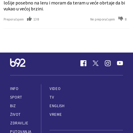
lošije posebno na leru i moram da teram u veće obrtaje da bi
vukao u većoj brzini.
138
8
Preporučujem
Ne preporučujem
INFO
VIDEO
SPORT
TV
BIZ
ENGLISH
ŽIVOT
VREME
ZDRAVLJE
PUTOVANJA