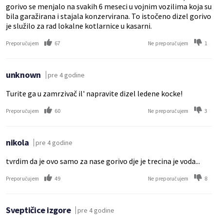
gorivo se menjalo na svakih 6 meseci u vojnim vozilima koja su
bila garažirana i stajala konzervirana. To istočeno dizel gorivo
je služilo za rad lokalne kotlarnice u kasarni.
67
1
Preporučujem
Ne preporučujem
unknown
pre 4 godine
Turite ga u zamrzivač il' napravite dizel ledene kocke!
60
3
Preporučujem
Ne preporučujem
nikola
pre 4 godine
tvrdim da je ovo samo za nase gorivo dje je trecina je voda...
49
8
Preporučujem
Ne preporučujem
Sveptičice izgore
pre 4 godine