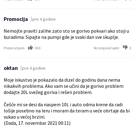
Promocija
pre 4 godine
Nemojte praviti zalihe zato sto se gorivo pokvari ako stoji u
buradima. Sipajte na pumpi gde je svaki dan sve skuplje.
260
3
Preporučujem
Ne preporučujem
oktan
pre 4 godine
Moje iskustvo je pokazalo da dizel do godinu dana nema
nikakvih problema. Ako vam se učini da je gorivo problem
dodajte 20L svežeg goriva i rešen problem.
Češće mi se desi da naspem 10L i auto odma krene da radi
lošije posebno na leru i moram da teram u veće obrtaje da bi
vukao u većoj brzini.
(Dada, 17. novembar 2021 00:11)