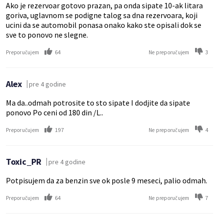
Ako je rezervoar gotovo prazan, pa onda sipate 10-ak litara
goriva, uglavnom se podigne talog sa dna rezervoara, koji
ucini da se automobil ponasa onako kako ste opisali dok se
sve to ponovo ne slegne.
64
3
Preporučujem
Ne preporučujem
Alex
pre 4 godine
Ma da..odmah potrosite to sto sipate I dodjite da sipate
ponovo Po ceni od 180 din /L..
197
4
Preporučujem
Ne preporučujem
Toxic_PR
pre 4 godine
Potpisujem da za benzin sve ok posle 9 meseci, palio odmah.
64
7
Preporučujem
Ne preporučujem