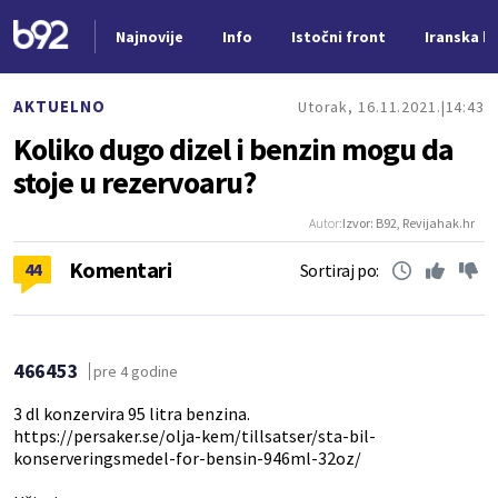
Najnovije
Info
Istočni front
Iranska kr
Nova vest
AKTUELNO
Utorak, 16.11.2021.
14:43
Koliko dugo dizel i benzin mogu da
stoje u rezervoaru?
Autor:
Izvor: B92, Revijahak.hr
Komentari
44
Sortiraj po:
466453
pre 4 godine
3 dl konzervira 95 litra benzina.
https://persaker.se/olja-kem/tillsatser/sta-bil-
konserveringsmedel-for-bensin-946ml-32oz/