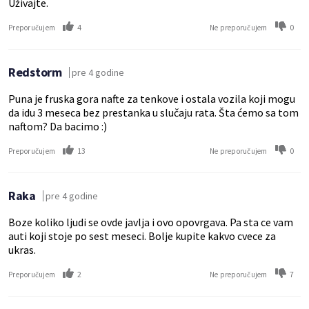
Uživajte.
4
0
Preporučujem
Ne preporučujem
Redstorm
pre 4 godine
Puna je fruska gora nafte za tenkove i ostala vozila koji mogu
da idu 3 meseca bez prestanka u slučaju rata. Šta ćemo sa tom
naftom? Da bacimo :)
13
0
Preporučujem
Ne preporučujem
Raka
pre 4 godine
Boze koliko ljudi se ovde javlja i ovo opovrgava. Pa sta ce vam
auti koji stoje po sest meseci. Bolje kupite kakvo cvece za
ukras.
2
7
Preporučujem
Ne preporučujem