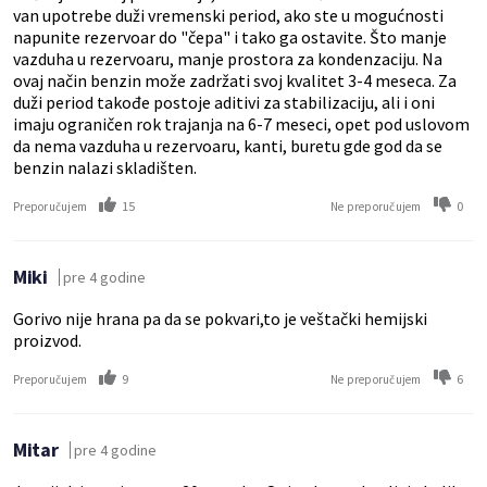
van upotrebe duži vremenski period, ako ste u mogućnosti
napunite rezervoar do "čepa" i tako ga ostavite. Što manje
vazduha u rezervoaru, manje prostora za kondenzaciju. Na
ovaj način benzin može zadržati svoj kvalitet 3-4 meseca. Za
duži period takođe postoje aditivi za stabilizaciju, ali i oni
imaju ograničen rok trajanja na 6-7 meseci, opet pod uslovom
da nema vazduha u rezervoaru, kanti, buretu gde god da se
benzin nalazi skladišten.
15
0
Preporučujem
Ne preporučujem
Miki
pre 4 godine
Gorivo nije hrana pa da se pokvari,to je veštački hemijski
proizvod.
9
6
Preporučujem
Ne preporučujem
Mitar
pre 4 godine