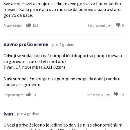
Sve armije sveta imaju u steku rezeve goriva za bar nekoliko
meseci. Kada procitaju ovo morace da ponovo sipaju a staro
gorivo da bace.
129
9
Preporučujem
Ne preporučujem
davno prošlo vreme
pre 4 godine
Odvoji se voda, koju naši simpatični drugari sa pumpi mešaju
sa gorivom i zato šteti motoru?
(Ivan, 17. novembar 2021 02:04)
Naši sumpatični drugari sa pumpi ne mogu da dodaju vodu u
tankove s gorivom.
63
19
Preporučujem
Ne preporučujem
Ivan
pre 4 godine
U vezi goriva žalosno je jedino to da više ni sa ekonomičnijim