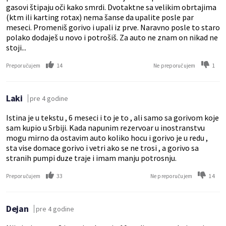
gasovi štipaju oči kako smrdi. Dvotaktne sa velikim obrtajima
(ktm ili karting rotax) nema šanse da upalite posle par
meseci. Promeniš gorivo i upali iz prve. Naravno posle to staro
polako dodaješ u novo i potrošiš. Za auto ne znam on nikad ne
stoji...
14
1
Preporučujem
Ne preporučujem
Laki
pre 4 godine
Istina je u tekstu , 6 meseci i to je to , ali samo sa gorivom koje
sam kupio u Srbiji. Kada napunim rezervoar u inostranstvu
mogu mirno da ostavim auto koliko hocu i gorivo je u redu ,
sta vise domace gorivo i vetri ako se ne trosi , a gorivo sa
stranih pumpi duze traje i imam manju potrosnju.
33
14
Preporučujem
Ne preporučujem
Dejan
pre 4 godine