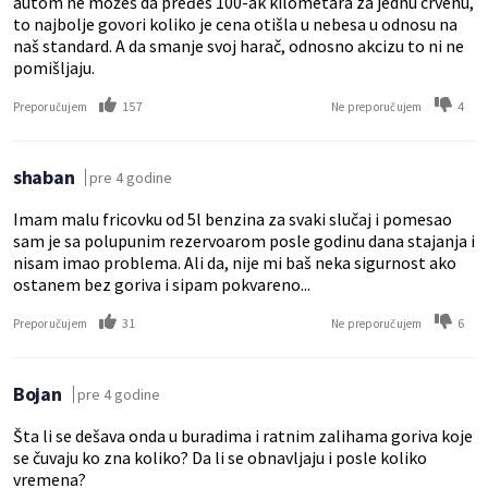
autom ne možeš da pređes 100-ak kilometara za jednu crvenu,
to najbolje govori koliko je cena otišla u nebesa u odnosu na
naš standard. A da smanje svoj harač, odnosno akcizu to ni ne
pomišljaju.
157
4
Preporučujem
Ne preporučujem
shaban
pre 4 godine
Imam malu fricovku od 5l benzina za svaki slučaj i pomesao
sam je sa polupunim rezervoarom posle godinu dana stajanja i
nisam imao problema. Ali da, nije mi baš neka sigurnost ako
ostanem bez goriva i sipam pokvareno...
31
6
Preporučujem
Ne preporučujem
Bojan
pre 4 godine
Šta li se dešava onda u buradima i ratnim zalihama goriva koje
se čuvaju ko zna koliko? Da li se obnavljaju i posle koliko
vremena?