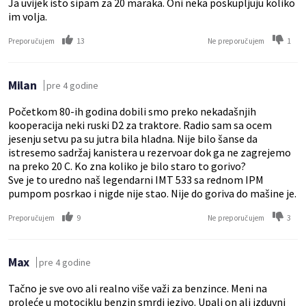
Ja uvijek isto sipam za 20 maraka. Oni neka poskupljuju koliko
im volja.
13
1
Preporučujem
Ne preporučujem
Milan
pre 4 godine
Početkom 80-ih godina dobili smo preko nekadašnjih
kooperacija neki ruski D2 za traktore. Radio sam sa ocem
jesenju setvu pa su jutra bila hladna. Nije bilo šanse da
istresemo sadržaj kanistera u rezervoar dok ga ne zagrejemo
na preko 20 C. Ko zna koliko je bilo staro to gorivo?
Sve je to uredno naš legendarni IMT 533 sa rednom IPM
pumpom posrkao i nigde nije stao. Nije do goriva do mašine je.
9
3
Preporučujem
Ne preporučujem
Max
pre 4 godine
Tačno je sve ovo ali realno više važi za benzince. Meni na
proleće u motociklu benzin smrdi jezivo. Upali on ali izduvni