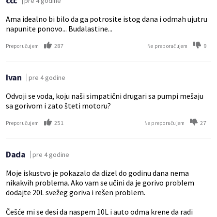
ccc
pre 4 godine
Ama idealno bi bilo da ga potrosite istog dana i odmah ujutru
napunite ponovo... Budalastine...
287
9
Preporučujem
Ne preporučujem
Ivan
pre 4 godine
Odvoji se voda, koju naši simpatični drugari sa pumpi mešaju
sa gorivom i zato šteti motoru?
251
27
Preporučujem
Ne preporučujem
Dada
pre 4 godine
Moje iskustvo je pokazalo da dizel do godinu dana nema
nikakvih problema. Ako vam se učini da je gorivo problem
dodajte 20L svežeg goriva i rešen problem.
Češće mi se desi da naspem 10L i auto odma krene da radi