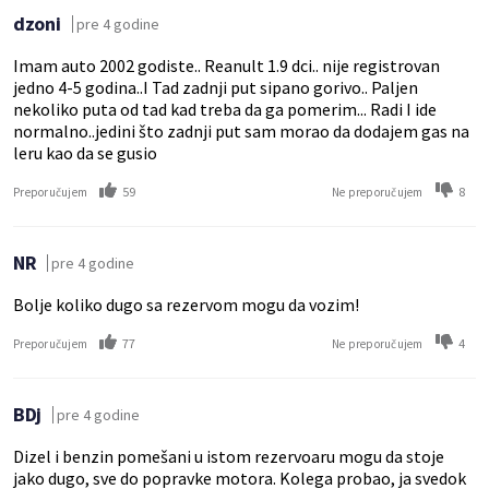
dzoni
pre 4 godine
Imam auto 2002 godiste.. Reanult 1.9 dci.. nije registrovan
jedno 4-5 godina..I Tad zadnji put sipano gorivo.. Paljen
nekoliko puta od tad kad treba da ga pomerim... Radi I ide
normalno..jedini što zadnji put sam morao da dodajem gas na
leru kao da se gusio
59
8
Preporučujem
Ne preporučujem
NR
pre 4 godine
Bolje koliko dugo sa rezervom mogu da vozim!
77
4
Preporučujem
Ne preporučujem
BDj
pre 4 godine
Dizel i benzin pomešani u istom rezervoaru mogu da stoje
jako dugo, sve do popravke motora. Kolega probao, ja svedok