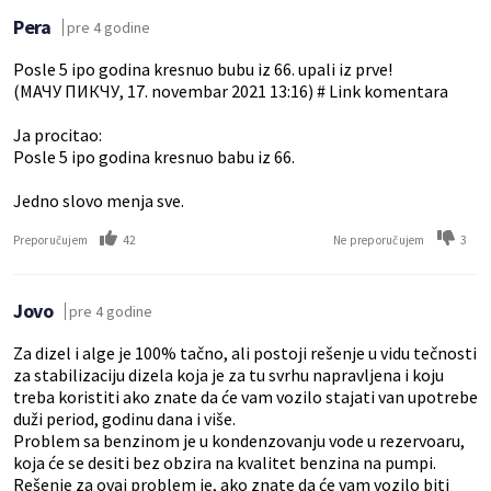
Pera
pre 4 godine
Posle 5 ipo godina kresnuo bubu iz 66. upali iz prve!
(МАЧУ ПИКЧУ, 17. novembar 2021 13:16) # Link komentara
Ja procitao:
Posle 5 ipo godina kresnuo babu iz 66.
Jedno slovo menja sve.
42
3
Preporučujem
Ne preporučujem
Jovo
pre 4 godine
Za dizel i alge je 100% tačno, ali postoji rešenje u vidu tečnosti
za stabilizaciju dizela koja je za tu svrhu napravljena i koju
treba koristiti ako znate da će vam vozilo stajati van upotrebe
duži period, godinu dana i više.
Problem sa benzinom je u kondenzovanju vode u rezervoaru,
koja će se desiti bez obzira na kvalitet benzina na pumpi.
Rešenje za ovaj problem je, ako znate da će vam vozilo biti