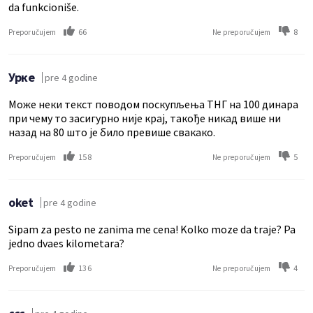
da funkcioniše.
66
8
Preporučujem
Ne preporučujem
Урке
pre 4 godine
Може неки текст поводом поскупљења ТНГ на 100 динара
при чему то засигурно није крај, такође никад више ни
назад на 80 што је било превише свакако.
158
5
Preporučujem
Ne preporučujem
oket
pre 4 godine
Sipam za pesto ne zanima me cena! Kolko moze da traje? Pa
jedno dvaes kilometara?
136
4
Preporučujem
Ne preporučujem