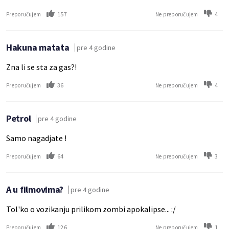
157
4
Preporučujem
Ne preporučujem
Hakuna matata
pre 4 godine
Zna li se sta za gas?!
36
4
Preporučujem
Ne preporučujem
Petrol
pre 4 godine
Samo nagadjate !
64
3
Preporučujem
Ne preporučujem
A u filmovima?
pre 4 godine
Tol'ko o vozikanju prilikom zombi apokalipse... :/
126
1
Preporučujem
Ne preporučujem