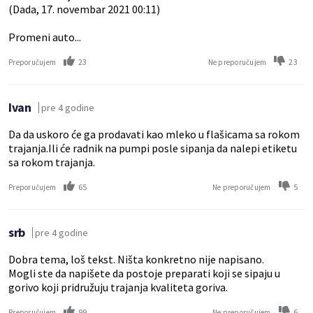
(Dada, 17. novembar 2021 00:11)
Promeni auto...
23
23
Preporučujem
Ne preporučujem
Ivan
pre 4 godine
Da da uskoro će ga prodavati kao mleko u flašicama sa rokom
trajanja.Ili će radnik na pumpi posle sipanja da nalepi etiketu
sa rokom trajanja.
65
5
Preporučujem
Ne preporučujem
srb
pre 4 godine
Dobra tema, loš tekst. Ništa konkretno nije napisano.
Mogli ste da napišete da postoje preparati koji se sipaju u
gorivo koji pridružuju trajanja kvaliteta goriva.
99
6
Preporučujem
Ne preporučujem