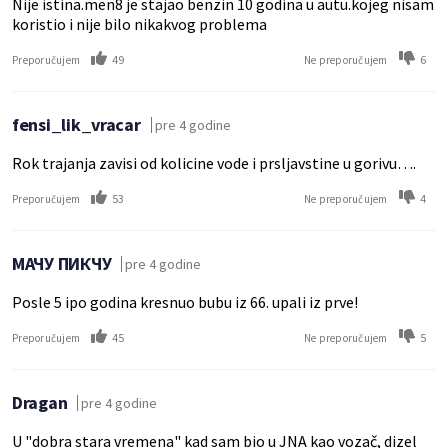
Nije istina.men8 je stajao benzin 10 godina u autu.kojeg nisam
koristio i nije bilo nikakvog problema
49
6
Preporučujem
Ne preporučujem
fensi_lik_vracar
pre 4 godine
Rok trajanja zavisi od kolicine vode i prsljavstine u gorivu….
53
4
Preporučujem
Ne preporučujem
МАЧУ ПИКЧУ
pre 4 godine
Posle 5 ipo godina kresnuo bubu iz 66. upali iz prve!
45
5
Preporučujem
Ne preporučujem
Dragan
pre 4 godine
U "dobra stara vremena" kad sam bio u JNA kao vozač, dizel