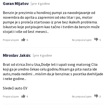
Goran Mijatov
pre 4 godine
Benzin je prezimio u hondinoj pumpi za navodnjavanje od
novembra do aprila u zapremini od oko litar i po, motor
pumpe je s proleća startovao iz prve bez ikakvih problema.
Iskustvo koje potpisujem kao tačno i tvrdim da benzin može
stojati i više od šest meseci...
8
5
Preporučujem
Ne preporučujem
Miroslav Jaksic
pre 4 godine
Brat od strica živi u Usa,Dodje leti i upali svog matorog Clia
koji ga je uredno čekao celu godinu.Nisam ga pita nasta ide
auto,mada nedimi ...mislim da je benzinac s pocetka dvehiljade
i neke godine...
Sledeći auto EV
4
0
Preporučujem
Ne preporučujem