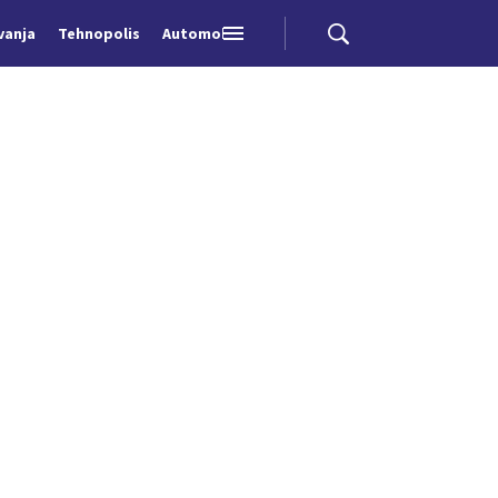
vanja
Tehnopolis
Automobili