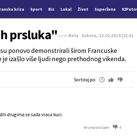
Iranska kriza
Sport
Biz
Lokal
Život
Superžena
92Puto
ih prsluka"
Izvor:
Beta
Subota, 23.02.2019.
22:01
" su ponovo demonstrirali širom Francuske
e je izašlo više ljudi nego prethodnog vikenda.
Sortiraj po:
dili drugima se sada vraca kuci.
4
Ne preporučujem