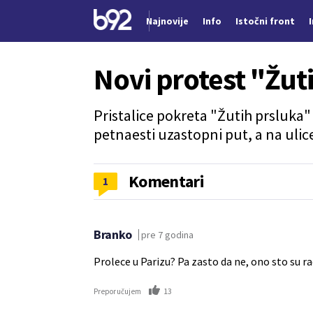
Najnovije
Info
Istočni front
Nova vest
Novi protest "Žut
Pristalice pokreta "Žutih prsluka
petnaesti uzastopni put, a na ulic
Komentari
1
Branko
pre 7 godina
Prolece u Parizu? Pa zasto da ne, ono sto su ra
13
Preporučujem