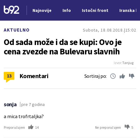
Najnovije
Info
Istočni front
Iranska kr
Nova vest
AKTUELNO
Subota, 18.08.2018.
15:02
Od sada može i da se kupi: Ovo je
cena zvezde na Bulevaru slavnih
Izvor:
Tanjug
Komentari
13
Sortiraj po:
sonja
pre 7 godina
a mica trofrtaljka?
14
5
Preporučujem
Ne preporučujem