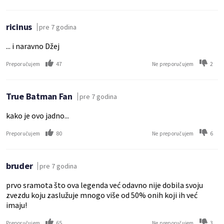
ricinus
pre 7 godina
... i naravno Džej
47
2
Preporučujem
Ne preporučujem
True Batman Fan
pre 7 godina
kako je ovo jadno...
80
6
Preporučujem
Ne preporučujem
bruder
pre 7 godina
prvo sramota što ova legenda već odavno nije dobila svoju
zvezdu koju zaslužuje mnogo više od 50% onih koji ih već
imaju!
65
3
Preporučujem
Ne preporučujem