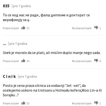
035
pre 7 godina
То се код нас не ради , фалш дипломе и докторат се
верификују за џ .
31
1
Preporučujem
Ne preporučujem
...
pre 7 godina
Uvek je moralo da se plati, ali mislim duplo manje nego sada.
15
4
Preporučujem
Ne preporučujem
C i n i k
pre 7 godina
Posto je cena prava sitnica za ovdasnji "Jet -set", da
ocekujemo uskoro na trotoaru u Holivudu kofera,Woo Lin-a ili
Sorajku ..?
23
1
Preporučujem
Ne preporučujem