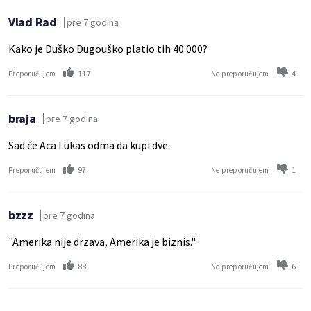
Vlad Rad
pre 7 godina
Kako je Duško Dugouško platio tih 40.000?
117
4
Preporučujem
Ne preporučujem
braja
pre 7 godina
Sad će Aca Lukas odma da kupi dve.
97
1
Preporučujem
Ne preporučujem
bzzz
pre 7 godina
"Amerika nije drzava, Amerika je biznis."
88
6
Preporučujem
Ne preporučujem