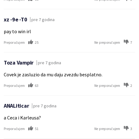
xz -9e -T0
pre 7 godina
pay to win irl
25
7
Preporučujem
Ne preporučujem
Toza Vampir
pre 7 godina
Covek je zasluzio da mu daju zvezdu besplatno.
63
2
Preporučujem
Ne preporučujem
ANALiticar
pre 7 godina
a Ceca i Karleusa?
51
3
Preporučujem
Ne preporučujem