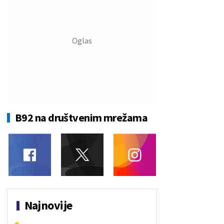
B92 na društvenim mrežama
Najnovije