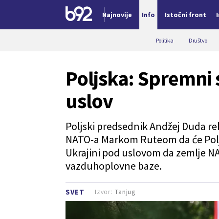
Najnovije
Info
Istočni front
Nova vest
Politika
Društvo
Poljska: Spremni s
uslov
Poljski predsednik Andžej Duda r
NATO-a Markom Ruteom da će Poljs
Ukrajini pod uslovom da zemlje NA
vazduhoplovne baze.
Izvor:
Tanjug
SVET