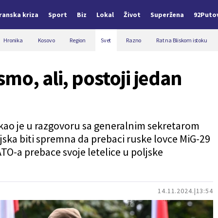
Iranska kriza
Sport
Biz
Lokal
Život
Superžena
92Puto
Hronika
Kosovo
Region
Svet
Razno
Rat na Bliskom istoku
mo, ali, postoji jedan
ekao je u razgovoru sa generalnim sekretarom
ka biti spremna da prebaci ruske lovce MiG-29
TO-a prebace svoje letelice u poljske
14.11.2024.
13:54