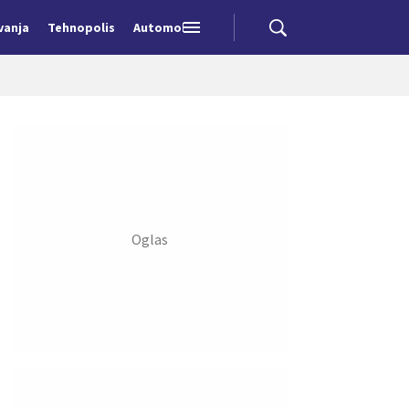
vanja
Tehnopolis
Automobili