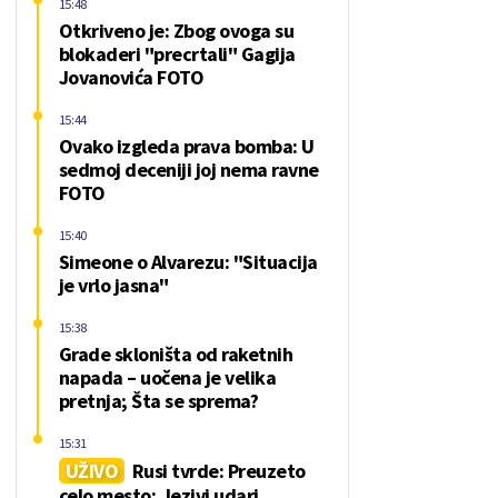
15:48
Otkriveno je: Zbog ovoga su
blokaderi "precrtali" Gagija
Jovanovića FOTO
15:44
Ovako izgleda prava bomba: U
sedmoj deceniji joj nema ravne
FOTO
15:40
Simeone o Alvarezu: "Situacija
je vrlo jasna"
15:38
Grade skloništa od raketnih
napada – uočena je velika
pretnja; Šta se sprema?
15:31
UŽIVO
Rusi tvrde: Preuzeto
celo mesto; Jezivi udari,