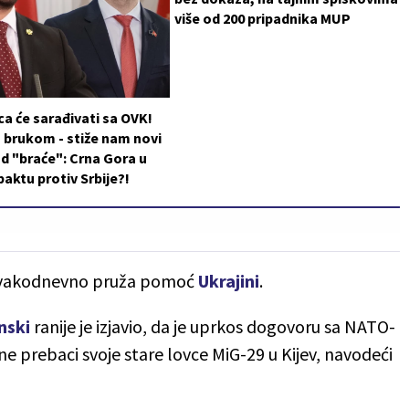
više od 200 pripadnika MUP
a će sarađivati sa OVK!
 brukom - stiže nam novi
d "braće": Crna Gora u
aktu protiv Srbije?!
vakodnevno pruža pomoć
Ukrajini
.
nski
ranije je izjavio, da je uprkos dogovoru sa NATO-
ne prebaci svoje stare lovce MiG-29 u Kijev, navodeći