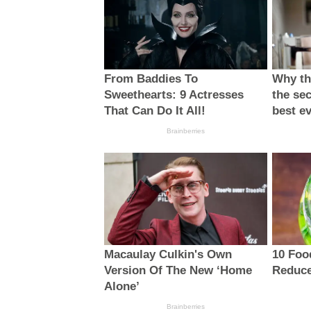
From Baddies To
Why thi
Sweethearts: 9 Actresses
the sec
That Can Do It All!
best e
Brainberries
Macaulay Culkin's Own
10 Foo
Version Of The New ‘Home
Reduce
Alone’
Brainberries