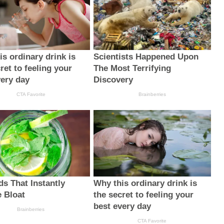
s ordinary drink is
Scientists Happened Upon
ret to feeling your
The Most Terrifying
very day
Discovery
CTA Favorite
Brainberries
ds That Instantly
Why this ordinary drink is
 Bloat
the secret to feeling your
best every day
Brainberries
CTA Favorite