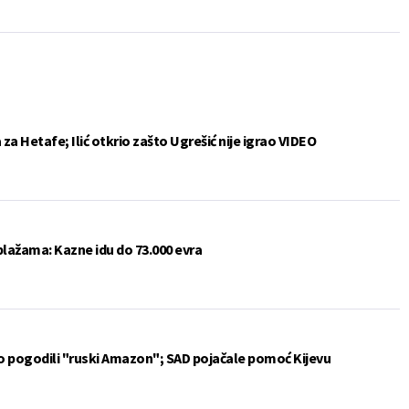
a Hetafe; Ilić otkrio zašto Ugrešić nije igrao VIDEO
plažama: Kazne idu do 73.000 evra
vo pogodili "ruski Amazon"; SAD pojačale pomoć Kijevu