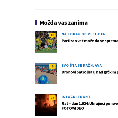
Možda vas zanima
NA KORAK OD PLEJ-OFA
80
Partizan već može da se sprema z
EVO ŠTA SE KAŽNJAVA
6
Dronovi patroliraju nad grčkim 
ISTOČNI FRONT
17
Rat – dan 1.624: Ukrajinci pono
FOTO/VIDEO