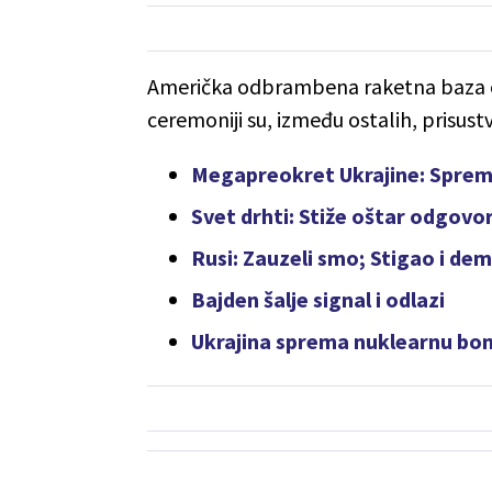
Američka odbrambena raketna baza o
ceremoniji su, između ostalih, prisustv
Megapreokret Ukrajine: Spremni
Svet drhti: Stiže oštar odgovo
Rusi: Zauzeli smo; Stigao i de
Bajden šalje signal i odlazi
Ukrajina sprema nuklearnu b