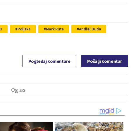
O
Poljska
Mark Rute
Andžej Duda
Pogledaj komentare
Pošalji komentar