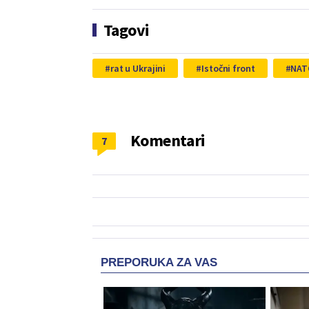
Tagovi
rat u Ukrajini
Istočni front
NAT
Komentari
7
PREPORUKA ZA VAS