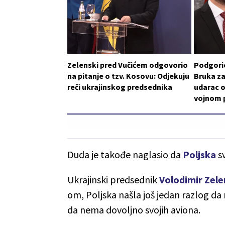
Zelenski pred Vučićem odgovorio
Podgoric
na pitanje o tzv. Kosovu: Odjekuju
Bruka za
reči ukrajinskog predsednika
udarac o
vojnom p
Duda je takođe naglasio da
Poljska
s
Ukrajinski predsednik
Volodimir Zele
om, Poljska našla još jedan razlog da 
da nema dovoljno svojih aviona.