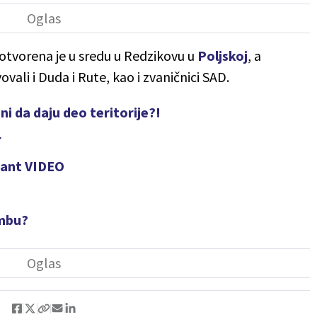
tvorena je u sredu u Redzikovu u
Poljskoj
, a
ovali i Duda i Rute, kao i zvaničnici SAD.
 da daju deo teritorije?!
r
mant VIDEO
ombu?