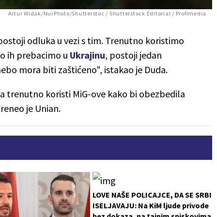
Artur Widak/NurPhoto/Shutterstoc / Shutterstock Editorial / Profimedia
ostoji odluka u vezi s tim. Trenutno koristimo
Ako ih prebacimo u
Ukrajinu
, postoji jedan
ebo mora biti zaštićeno", istakao je Duda.
a trenutno koristi MiG-ove kako bi obezbedila
eneo je Unian.
LOVE NAŠE POLICAJCE, DA SE SRBI
ISELJAVAJU: Na KiM ljude privode
bez dokaza, na tajnim spiskovima