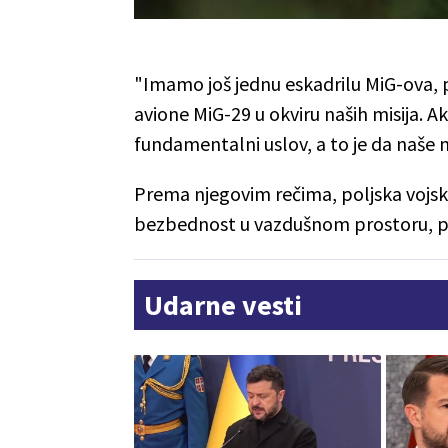
"Imamo još jednu eskadrilu MiG-ova, p
avione MiG-29 u okviru naših misija. 
fundamentalni uslov, a to je da naše n
Prema njegovim rečima, poljska vojsk
bezbednost u vazdušnom prostoru, pr
Udarne vesti