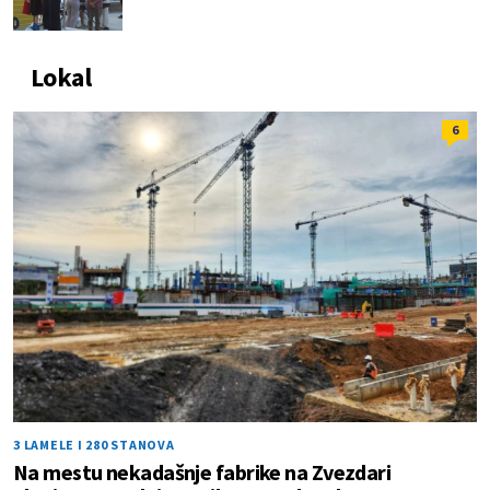
Lokal
6
3 LAMELE I 280 STANOVA
Na mestu nekadašnje fabrike na Zvezdari