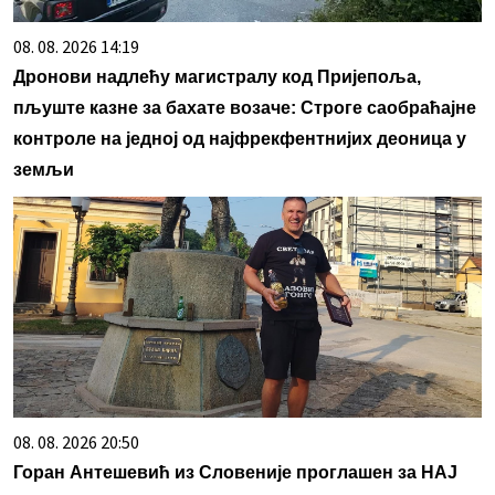
08. 08. 2026 14:19
Дронови надлећу магистралу код Пријепоља,
пљуште казне за бахате возаче: Строге саобраћајне
контроле на једној од најфрекфентнијих деоница у
земљи
08. 08. 2026 20:50
Горан Антешевић из Словеније проглашен за НАЈ