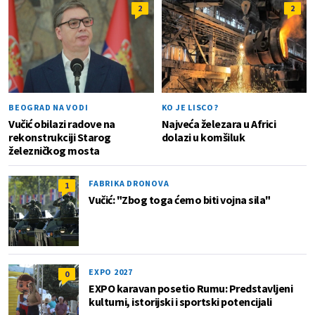
2
2
BEOGRAD NA VODI
KO JE LISCO?
Vučić obilazi radove na
Najveća železara u Africi
rekonstrukciji Starog
dolazi u komšiluk
železničkog mosta
FABRIKA DRONOVA
1
Vučić: "Zbog toga ćemo biti vojna sila"
EXPO 2027
0
EXPO karavan posetio Rumu: Predstavljeni
kulturni, istorijski i sportski potencijali