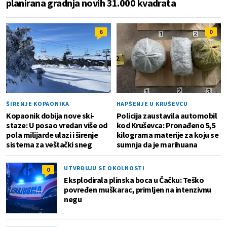
planirana gradnja novih 31.000 kvadrata
6
0
ŠIRENJE KOPAONIKA
HAPŠENJE U KRUŠEVCU
Kopaonik dobija nove ski-
Policija zaustavila automobil
staze: U posao vredan više od
kod Kruševca: Pronađeno 5,5
pola milijarde ulazi i širenje
kilograma materije za koju se
sistema za veštački sneg
sumnja da je marihuana
UTVRĐUJU SE OKOLNOSTI
0
Eksplodirala plinska boca u Čačku: Teško
povređen muškarac, primljen na intenzivnu
negu