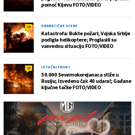
pomoć Kijevu FOTO/VIDEO
DRAMATIČNE SCENE
14
Katastrofa: Bukte požari; Vojska Srbije
podigla helikoptere; Proglasili su
vanrednu situaciju FOTO/VIDEO
ISTOČNI FRONT
13
50.000 Severnokorejanaca stiže u
Rusiju; Izvedeno čak 40 udara!; Gađane
ključne tačke FOTO/VIDEO