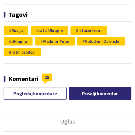
Tagovi
Rusija
rat u Ukrajini
Istočni front
Ukrajina
Vladimir Putin
Volodimir Zelenski
ratni brodovi
15
Komentari
Pogledaj komentare
Pošalji komentar