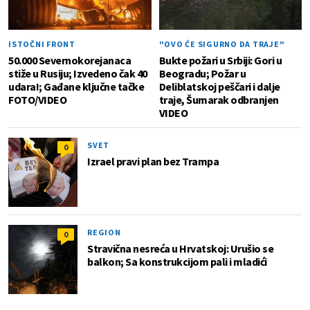
ISTOČNI FRONT
"OVO ĆE SIGURNO DA TRAJE"
50.000 Severnokorejanaca
Bukte požari u Srbiji: Gori u
stiže u Rusiju; Izvedeno čak 40
Beogradu; Požar u
udara!; Gađane ključne tačke
Deliblatskoj peščari i dalje
FOTO/VIDEO
traje, Šumarak odbranjen
VIDEO
SVET
0
Izrael pravi plan bez Trampa
REGION
0
Stravična nesreća u Hrvatskoj: Urušio se
balkon; Sa konstrukcijom pali i mladići