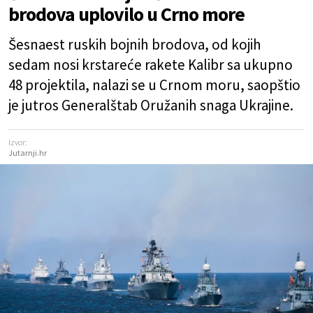
brodova uplovilo u Crno more
Šesnaest ruskih bojnih brodova, od kojih
sedam nosi krstareće rakete Kalibr sa ukupno
48 projektila, nalazi se u Crnom moru, saopštio
je jutros Generalštab Oružanih snaga Ukrajine.
Izvor:
Jutarnji.hr