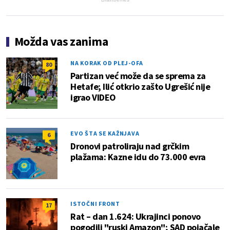
Možda vas zanima
NA KORAK OD PLEJ-OFA
80
Partizan već može da se sprema za
Hetafe; Ilić otkrio zašto Ugrešić nije
igrao VIDEO
EVO ŠTA SE KAŽNJAVA
6
Dronovi patroliraju nad grčkim
plažama: Kazne idu do 73.000 evra
ISTOČNI FRONT
17
Rat – dan 1.624: Ukrajinci ponovo
pogodili "ruski Amazon"; SAD pojačale