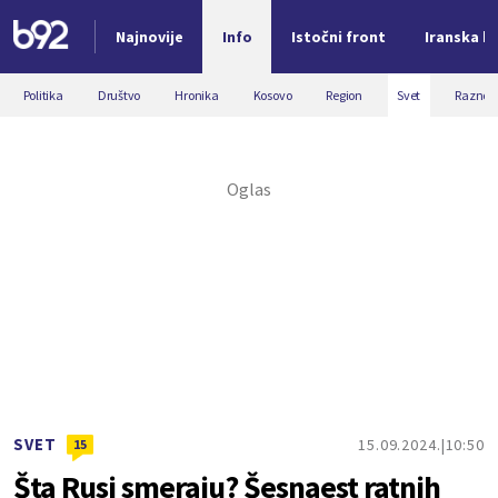
Najnovije
Info
Istočni front
Iranska kr
Nova vest
Politika
Društvo
Hronika
Kosovo
Region
Svet
Razno
SVET
15.09.2024.
10:50
15
Šta Rusi smeraju? Šesnaest ratnih