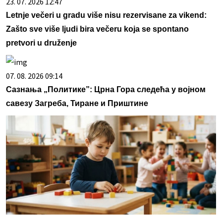
23. 07. 2026 12:47
Letnje večeri u gradu više nisu rezervisane za vikend:
Zašto sve više ljudi bira večeru koja se spontano
pretvori u druženje
07. 08. 2026 09:14
Сазнања „Политике”: Црна Гора следећа у војном
савезу Загреба, Тиране и Приштине