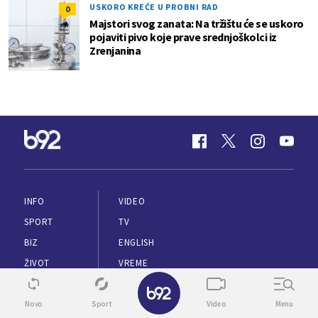
USKORO KREĆE U PROBNI RAD
0
Majstori svog zanata: Na tržištu će se uskoro
pojaviti pivo koje prave srednjoškolci iz
Zrenjanina
INFO
VIDEO
SPORT
TV
BIZ
ENGLISH
ŽIVOT
VREME
✕
ZDRAVLJE
PUTOVANJA
Novo
Sport
Video
Menu