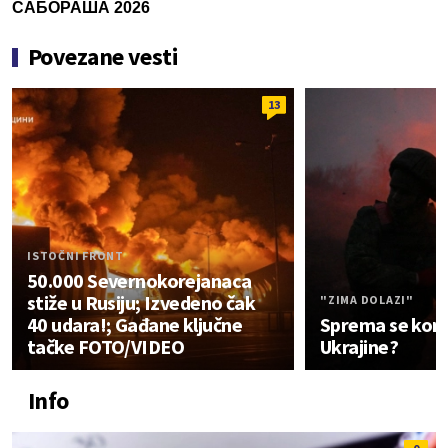
САБОРАША 2026
Povezane vesti
13
ISTOČNI FRONT
50.000 Severnokorejanaca
stiže u Rusiju; Izvedeno čak
"ZIMA DOLAZI"
40 udara!; Gađane ključne
Sprema se kon
tačke FOTO/VIDEO
Ukrajine?
Info