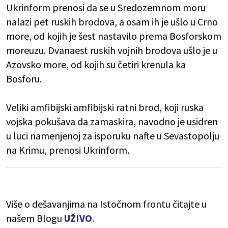
Ukrinform prenosi da se u Sredozemnom moru
nalazi pet ruskih brodova, a osam ih je ušlo u Crno
more, od kojih je šest nastavilo prema Bosforskom
moreuzu. Dvanaest ruskih vojnih brodova ušlo je u
Azovsko more, od kojih su četiri krenula ka
Bosforu.
Veliki amfibijski amfibijski ratni brod, koji ruska
vojska pokušava da zamaskira, navodno je usidren
u luci namenjenoj za isporuku nafte u Sevastopolju
na Krimu, prenosi Ukrinform.
Više o dešavanjima na Istočnom frontu čitajte u
našem Blogu
UŽIVO
.