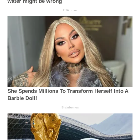
water might be wrong
CTA Love
She Spends Millions To Transform Herself Into A
Barbie Doll!
Brainberries