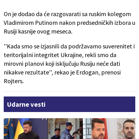
On je dodao da će razgovarati sa ruskim kolegom
Vladimirom Putinom nakon predsedničkih izbora u
Rusiji kasnije ovog meseca.
''Kada smo se izjasnili da podržavamo suverenitet i
teritorijalni integritet Ukrajine, rekli smo da
mirovni planovi koji isključuju Rusiju neće dati
nikakve rezultate'', rekao je Erdogan, prenosi
Rojters.
Udarne vesti