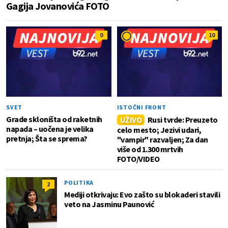
Gagija Jovanovića FOTO
0
10
SVET
ISTOČNI FRONT
Grade skloništa od raketnih
UŽIVO
Rusi tvrde: Preuzeto
napada – uočena je velika
celo mesto; Jezivi udari,
pretnja; Šta se sprema?
"vampir" razvaljen; Za dan
više od 1.300 mrtvih
FOTO/VIDEO
POLITIKA
2
Mediji otkrivaju: Evo zašto su blokaderi stavili
veto na Jasminu Paunović