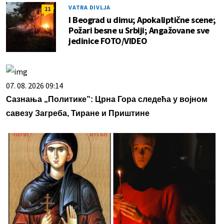
VATRA DIVLJA
11
I Beograd u dimu; Apokaliptične scene;
Požari besne u Srbiji; Angažovane sve
jedinice FOTO/VIDEO
07. 08. 2026 09:14
Сазнања „Политике”: Црна Гора следећа у војном
савезу Загреба, Тиране и Приштине