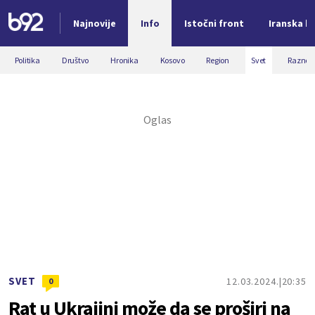
Najnovije
Info
Istočni front
Iranska kr
Nova vest
Politika
Društvo
Hronika
Kosovo
Region
Svet
Razno
SVET
12.03.2024.
20:35
0
Rat u Ukrajini može da se proširi na