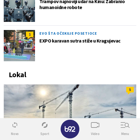
Trampov najnoviji udar na Kinu: Zabranio
humanoidne robote
EVO ŠTA OČEKUJE POSETIOCE
1
EXPO karavan sutra stiže u Kragujevac
Lokal
5
✕
Novo
Sport
Video
Menu