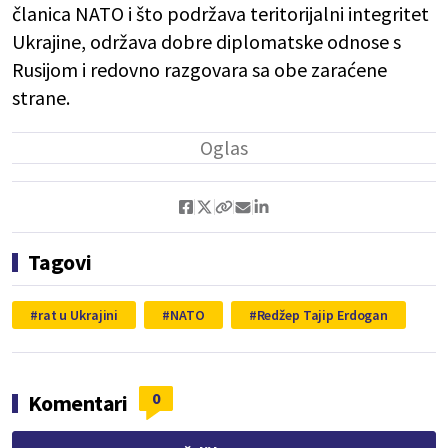
članica NATO i što podržava teritorijalni integritet
Ukrajine, održava dobre diplomatske odnose s
Rusijom i redovno razgovara sa obe zaraćene
strane.
Tagovi
rat u Ukrajini
NATO
Redžep Tajip Erdogan
0
Komentari