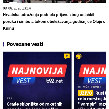
08. 08. 2026 13:14
Hrvatska udruženja podnela prijavu zbog ustaških
poruka i simbola tokom obeležavanja godišnjice Oluje u
Kninu
Povezane vesti
0
ISTOČNI FRONT
UŽIVO
Rusi t
celo mesto; Jez
SVET
Grade skloništa od raketnih
"vampir" razva