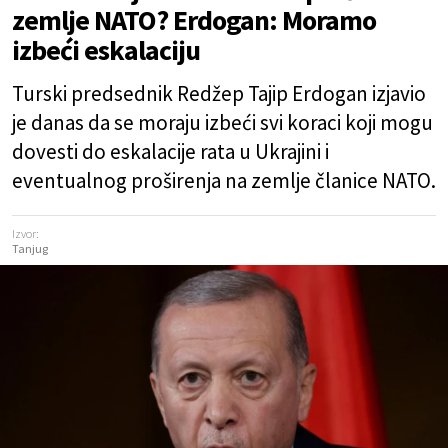
zemlje NATO? Erdogan: Moramo
izbeći eskalaciju
Turski predsednik Redžep Tajip Erdogan izjavio
je danas da se moraju izbeći svi koraci koji mogu
dovesti do eskalacije rata u Ukrajini i
eventualnog proširenja na zemlje članice NATO.
Izvor:
Tanjug