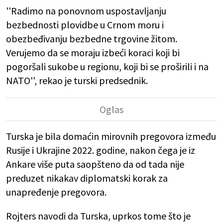
''Radimo na ponovnom uspostavljanju
bezbednosti plovidbe u Crnom moru i
obezbeđivanju bezbedne trgovine žitom.
Verujemo da se moraju izbeći koraci koji bi
pogoršali sukobe u regionu, koji bi se proširili i na
NATO'', rekao je turski predsednik.
Turska je bila domaćin mirovnih pregovora između
Rusije i Ukrajine 2022. godine, nakon čega je iz
Ankare više puta saopšteno da od tada nije
preduzet nikakav diplomatski korak za
unapređenje pregovora.
Rojters navodi da Turska, uprkos tome što je