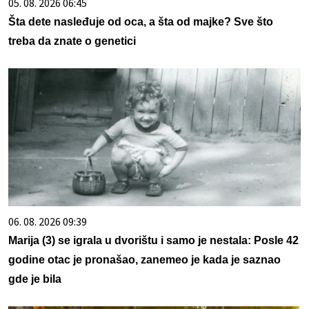
05. 08. 2026 06:45
Šta dete nasleđuje od oca, a šta od majke? Sve što
treba da znate o genetici
06. 08. 2026 09:39
Marija (3) se igrala u dvorištu i samo je nestala: Posle 42
godine otac je pronašao, zanemeo je kada je saznao
gde je bila