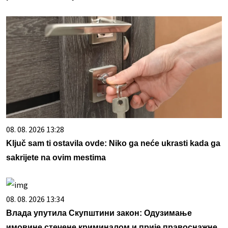
08. 08. 2026 13:28
Ključ sam ti ostavila ovde: Niko ga neće ukrasti kada ga
sakrijete na ovim mestima
08. 08. 2026 13:34
Влада упутила Скупштини закон: Одузимање
имовине стечене криминалом и прије правоснажне