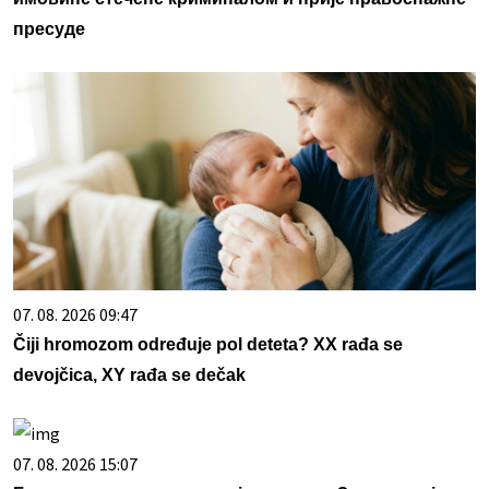
пресуде
07. 08. 2026 09:47
Čiji hromozom određuje pol deteta? XX rađa se
devojčica, XY rađa se dečak
07. 08. 2026 15:07