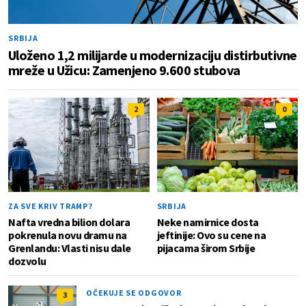
SRBIJA
Uloženo 1,2 milijarde u modernizaciju distirbutivne
mreže u Užicu: Zamenjeno 9.600 stubova
2
0
ZA SVE KRIV TRAMP?
SRBIJA
Nafta vredna bilion dolara
Neke namirnice dosta
pokrenula novu dramu na
jeftinije: Ovo su cene na
Grenlandu: Vlasti nisu dale
pijacama širom Srbije
dozvolu
OČEKUJE SE ODGOVOR
3