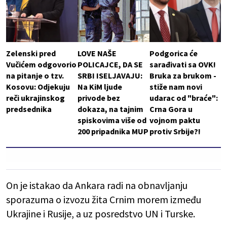
Zelenski pred
LOVE NAŠE
Podgorica će
Vučićem odgovorio
POLICAJCE, DA SE
sarađivati sa OVK!
na pitanje o tzv.
SRBI ISELJAVAJU:
Bruka za brukom -
Kosovu: Odjekuju
Na KiM ljude
stiže nam novi
reči ukrajinskog
privode bez
udarac od "braće":
predsednika
dokaza, na tajnim
Crna Gora u
spiskovima više od
vojnom paktu
200 pripadnika MUP
protiv Srbije?!
On je istakao da Ankara radi na obnavljanju
sporazuma o izvozu žita Crnim morem između
Ukrajine i Rusije, a uz posredstvo UN i Turske.