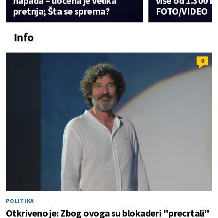
napada – uočena je velika
više od 1.300 m
pretnja; Šta se sprema?
FOTO/VIDEO
Info
0
POLITIKA
Otkriveno je: Zbog ovoga su blokaderi "precrtali"