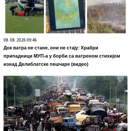
08. 08. 2026 09:46
Док ватра не стане, они не стају: Храбри
припадници МУП-а у борби са ватреном стихијом
изнад Делиблатске пешчаре (видео)