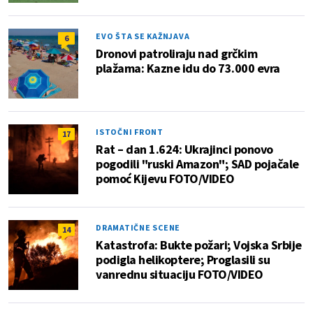
EVO ŠTA SE KAŽNJAVA
6
Dronovi patroliraju nad grčkim
plažama: Kazne idu do 73.000 evra
ISTOČNI FRONT
17
Rat – dan 1.624: Ukrajinci ponovo
pogodili "ruski Amazon"; SAD pojačale
pomoć Kijevu FOTO/VIDEO
DRAMATIČNE SCENE
14
Katastrofa: Bukte požari; Vojska Srbije
podigla helikoptere; Proglasili su
vanrednu situaciju FOTO/VIDEO