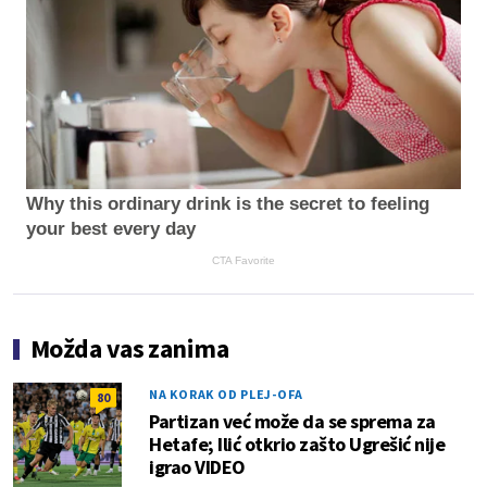
Why this ordinary drink is the secret to feeling
your best every day
CTA Favorite
Možda vas zanima
NA KORAK OD PLEJ-OFA
80
Partizan već može da se sprema za
Hetafe; Ilić otkrio zašto Ugrešić nije
igrao VIDEO