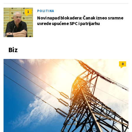
POLITIKA
1
Novi napad blokadera: Čanak izneo sramne
uvrede upućene SPC i patrijarhu
Biz
0