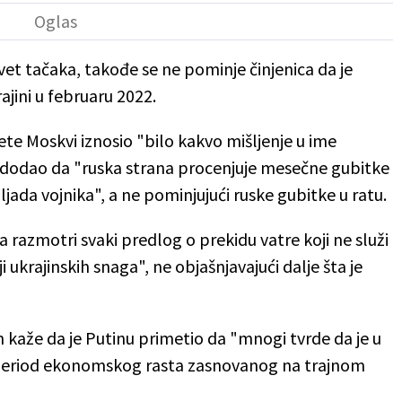
vet tačaka, takođe se ne pominje činjenica da je
rajini u februaru 2022.
ete Moskvi iznosio "bilo kakvo mišljenje u ime
 i dodao da "ruska strana procenjuje mesečne gubitke
ljada vojnika", a ne pominjujući ruske gubitke u ratu.
razmotri svaki predlog o prekidu vatre koji ne služi
 ukrajinskih snaga", ne objašnjavajući dalje šta je
 kaže da je Putinu primetio da "mnogi tvrde da je u
u period ekonomskog rasta zasnovanog na trajnom