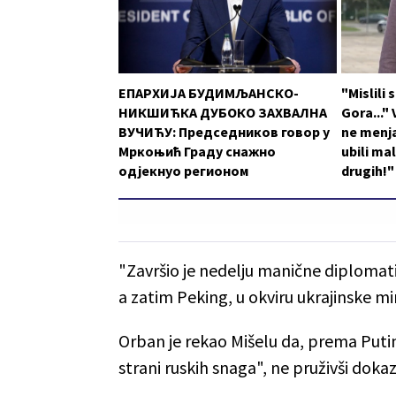
ЕПАРХИЈА БУДИМЉАНСКО-
"Mislili
НИКШИЋКА ДУБОКО ЗАХВАЛНА
Gora..."
ВУЧИЋУ: Председников говор у
ne menja
Мркоњић Граду снажно
ubili ma
одјекнуо регионом
drugih!"
"Završio je nedelju manične diplomati
a zatim Peking, u okviru ukrajinske mi
Orban je rekao Mišelu da, prema Putin
strani ruskih snaga", ne pruživši doka