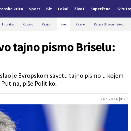
Iranska kriza
Sport
Biz
Lokal
Život
Superžena
92Puto
Hronika
Kosovo
Region
Svet
Razno
Rat na Bliskom istoku
o tajno pismo Briselu:
oslao je Evropskom savetu tajno pismo u kojem
Putina, piše Politiko.
10.07.2024.
8:27