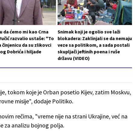
 su da ćemo mi kao Crna
Snimak koji je ogolio sve laži
 Vučić razvalio ustaše: "To
blokadera: Zaklinjali se da nemaju
 činjenicu da su zlikovci
veze sa politikom, a sada postali
log Dobrića i hiljade
skupljači jeftinih poena i ruše
državu (VIDEO)
je, tokom koje je Orban posetio Kijev, zatim Moskvu,
rovne misije", dodaje Politiko.
ovim rečima, "vreme nije na strani Ukrajine, već na
ze za analizu bojnog polja.