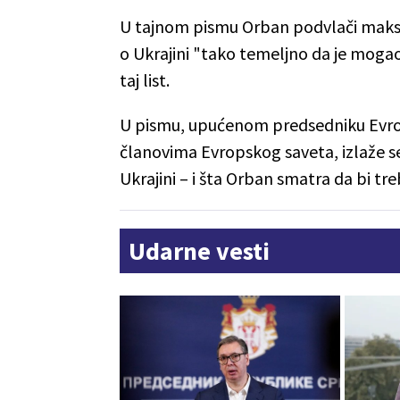
U tajnom pismu Orban podvlači maksim
o Ukrajini "tako temeljno da je mogao 
taj list.
U pismu, upućenom predsedniku Evrop
članovima Evropskog saveta, izlaže se
Ukrajini – i šta Orban smatra da bi tr
Udarne vesti