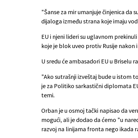
"Šanse za mir umanjuje činjenica da s
dijaloga između strana koje imaju vod
EU i njeni lideri su uglavnom prekinu
koje je blok uveo protiv Rusije nakon i
U sredu će ambasadori EU u Briselu 
"Ako sutrašnji izveštaj bude u istom t
je za Politiko sarkastični diplomata E
temi.
Orban je u osmoj tački napisao da veru
mogući, ali je dodao da ćemo "u nared
razvoj na linijama fronta nego ikada ra