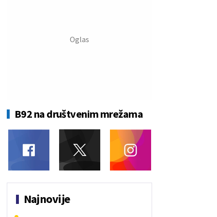
B92 na društvenim mrežama
Najnovije