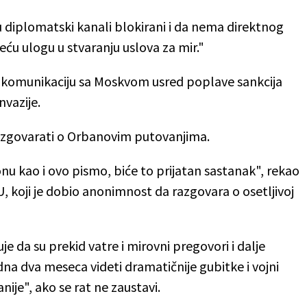
u diplomatski kanali blokirani i da nema direktnog
eću ulogu u stvaranju uslova za mir."
li komunikaciju sa Moskvom usred poplave sankcija
nvazije.
razgovarati o Orbanovim putovanjima.
onu kao i ovo pismo, biće to prijatan sastanak", rekao
U, koji je dobio anonimnost da razgovara o osetljivoj
je da su prekid vatre i mirovni pregovori i dalje
na dva meseca videti dramatičnije gubitke i vojni
nije", ako se rat ne zaustavi.