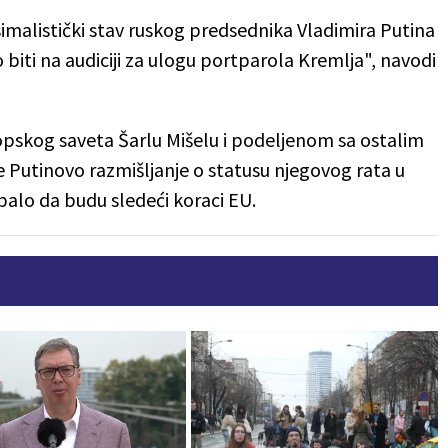
alistički stav ruskog predsednika Vladimira Putina
biti na audiciji za ulogu portparola Kremlja", navodi
skog saveta Šarlu Mišelu i podeljenom sa ostalim
 Putinovo razmišljanje o statusu njegovog rata u
ebalo da budu sledeći koraci EU.