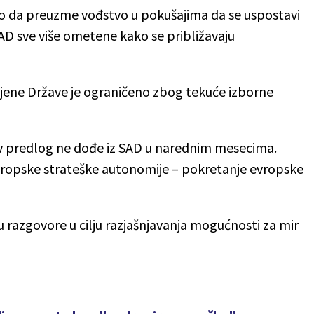
alo da preuzme vođstvo u pokušajima da se uspostavi
SAD sve više ometene kako se približavaju
njene Države je ograničeno zbog tekuće izborne
v predlog ne dođe iz SAD u narednim mesecima.
vropske strateške autonomije – pokretanje evropske
 razgovore u cilju razjašnjavanja mogućnosti za mir