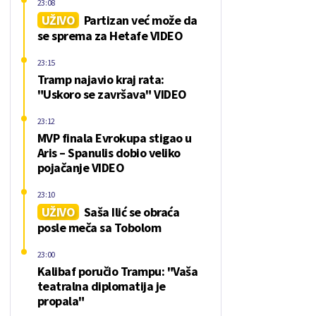
23:08
UŽIVO
Partizan već može da
se sprema za Hetafe VIDEO
23:15
Tramp najavio kraj rata:
"Uskoro se završava" VIDEO
23:12
MVP finala Evrokupa stigao u
Aris – Spanulis dobio veliko
pojačanje VIDEO
23:10
UŽIVO
Saša Ilić se obraća
posle meča sa Tobolom
23:00
Kalibaf poručio Trampu: "Vaša
teatralna diplomatija je
propala"