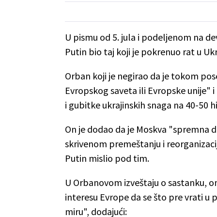
U pismu od 5. jula i podeljenom na de
Putin bio taj koji je pokrenuo rat u Uk
Orban koji je negirao da je tokom pos
Evropskog saveta ili Evropske unije"
i gubitke ukrajinskih snaga na 40-50 hi
On je dodao da je Moskva "spremna da 
skrivenom premeštanju i reorganizaciji
Putin mislio pod tim.
U Orbanovom izveštaju o sastanku, on
interesu Evrope da se što pre vrati 
miru", dodajući: