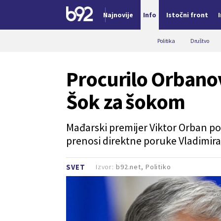
Najnovije
Info
Istočni front
Nova vest
Politika
Društvo
Procurilo Orbanov
Šok za šokom
Mađarski premijer Viktor Orban p
prenosi direktne poruke Vladimira 
Izvor:
b92.net, Politiko
SVET