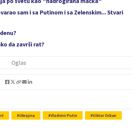
ršlja po svetu kao "nadrogirana mačka"
rao sam i sa Putinom i sa Zelenskim... Stvari
jdenu?
ko da završi rat?
nt
Ukrajina
Vladimir Putin
Viktor Orban