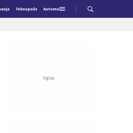
vanja
Tehnopolis
Automobili