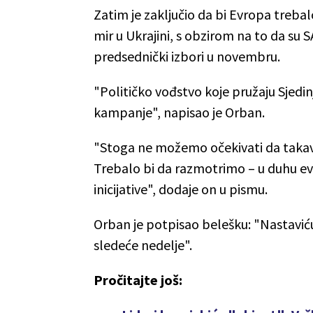
Zatim je zaključio da bi Evropa treb
mir u Ukrajini, s obzirom na to da su 
predsednički izbori u novembru.
"Političko vođstvo koje pružaju Sjedi
kampanje", napisao je Orban.
"Stoga ne možemo očekivati da taka
Trebalo bi da razmotrimo – u duhu e
inicijative", dodaje on u pismu.
Orban je potpisao belešku: "Nastaviću
sledeće nedelje".
Pročitajte još: