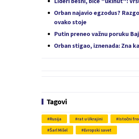
Lideri besni, biće "ukinut": V
Orban najavio egzodus? Razgova
ovako stoje
Putin preneo važnu poruku Ba
Orban stigao, iznenada: Zna ka
Tagovi
Rusija
rat u Ukrajini
Istočni fro
Šarl Mišel
Evropski savet