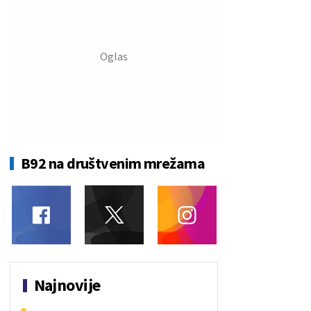
B92 na društvenim mrežama
Najnovije