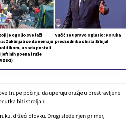
oji je ogolio sve laži
Vučić se upravo oglasio: Poruka
a: Zaklinjali se da nemaju
predsednika obišla Srbiju!
politikom, a sada postali
 jeftinih poena i ruše
VIDEO)
ve trupe počinju da uperuju oružje u prestravljene
nutka biti streljani.
ku, držeći olovku. Drugi slede njen primer,