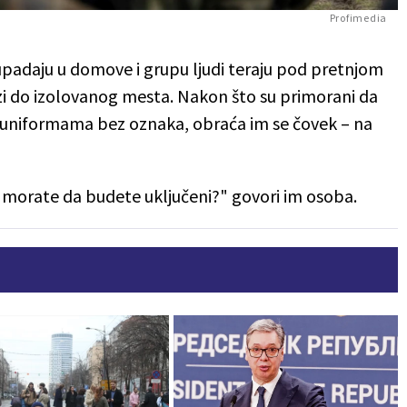
Profimedia
o upadaju u domove i grupu ljudi teraju pod pretnjom
zi do izolovanog mesta. Nakon što su primorani da
u uniformama bez oznaka, obraća im se čovek – na
ne morate da budete uključeni?" govori im osoba.