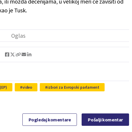
 ili možda decenijama, u velikoj meri će zavisiti od
kao je Tusk.
(EP)
video
izbori za Evropski parlament
Pogledaj komentare
Pošalji komentar