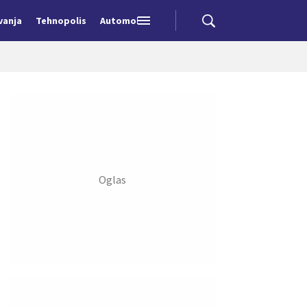
vanja
Tehnopolis
Automobili