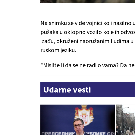
Na snimku se vide vojnici koji nasiln
pušaka u oklopno vozilo koje ih odvo
izađu, okruženi naoružanim ljudima 
ruskom jeziku.
"Mislite li da se ne radi o vama? Da 
Udarne vesti