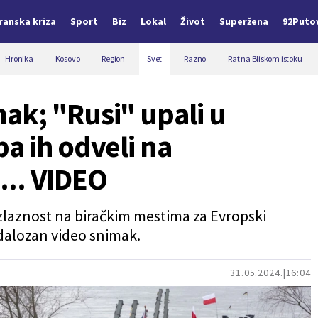
Iranska kriza
Sport
Biz
Lokal
Život
Superžena
92Puto
Hronika
Kosovo
Region
Svet
Razno
Rat na Bliskom istoku
ak; "Rusi" upali u
a ih odveli na
i... VIDEO
 izlaznost na biračkim mestima za Evropski
ndalozan video snimak.
31.05.2024.
16:04