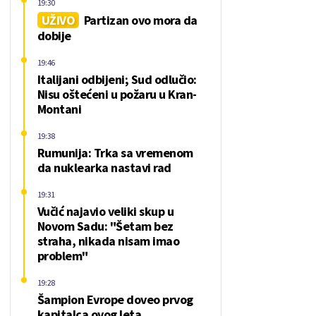
19:30
UŽIVO
Partizan ovo mora da
dobije
19:46
Italijani odbijeni; Sud odlučio:
Nisu oštećeni u požaru u Kran-
Montani
19:38
Rumunija: Trka sa vremenom
da nuklearka nastavi rad
19:31
Vučić najavio veliki skup u
Novom Sadu: "Šetam bez
straha, nikada nisam imao
problem"
19:28
Šampion Evrope doveo prvog
kapitalca ovog leta