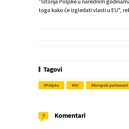
"Istorija Poljske u narednim godinama,
toga kako će izgledati vlasti u EU", re
Tagovi
Poljska
EU
Evropski parlament 
Komentari
7