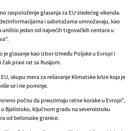
 raspoloženje glasanja za EU ​​sledećeg vikenda.
, dezinformacijama i sabotažama umnožavaju, kao
a uništio jedan od najvećih trgovačkih centara u
va".
 je glasanje kao izbor između Poljske u Evropi i
li čak pravi rat sa Rusijom.
U, skupu mera za rešavanje klimatske krize koja je
više se i ne pominje.
oreno počnu da preuzimaju ratne korake u Evropi",
u Bjalistoku, ključnom gradu na severoistoku
ra od beloruske granice.