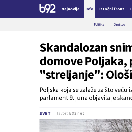
Najnovije
Info
Istočni front
Nova vest
Politika
Društvo
Skandalozan snim
domove Poljaka, p
"streljanje": Ološ
Poljska koja se zalaže za što veću
parlament 9. juna objavila je ska
Izvor:
B92.net
SVET