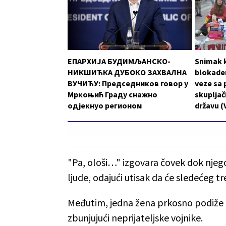
ЕПАРХИЈА БУДИМЉАНСКО-
Snimak k
НИКШИЋКА ДУБОКО ЗАХВАЛНА
blokader
ВУЧИЋУ: Председников говор у
veze sa 
Мркоњић Граду снажно
skupljači
одјекнуо регионом
državu (
"Pa, ološi…" izgovara čovek dok njego
ljude, odajući utisak da će sledećeg tre
Međutim, jedna žena prkosno podiže ru
zbunjujući neprijateljske vojnike.