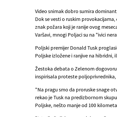
Video snimak dobro sumira dominantno
Dok se vesti o ruskim provokacijama
znak požara koji je ranije ovog mesec
Varšavi, mnogi Poljaci su na "ivici nera
Poljski premijer Donald Tusk proglasio
Poljske izložene i ranjive na hibridni, i
Žestoka debata o Zelenom dogovoru E
inspirisala proteste poljoprivrednika, 
"Na pragu smo da proruske snage otv
rekao je Tusk na predizbornom skupu 
Poljske, nešto manje od 100 kilometa