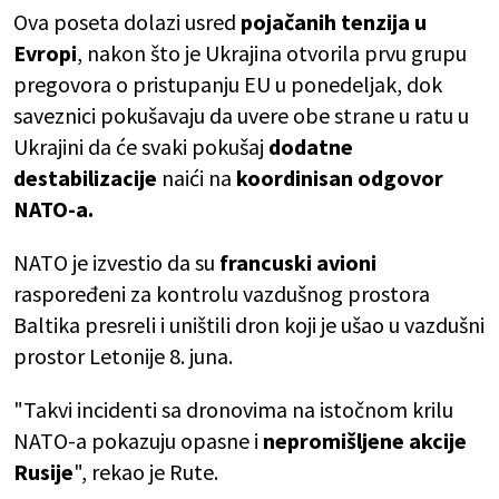
Ova poseta dolazi usred
pojačanih tenzija u
Evropi
, nakon što je Ukrajina otvorila prvu grupu
pregovora o pristupanju EU u ponedeljak, dok
saveznici pokušavaju da uvere obe strane u ratu u
Ukrajini da će svaki pokušaj
dodatne
destabilizacije
naići na
koordinisan odgovor
NATO-a.
NATO je izvestio da su
francuski avioni
raspoređeni za kontrolu vazdušnog prostora
Baltika presreli i uništili dron koji je ušao u vazdušni
prostor Letonije 8. juna.
"Takvi incidenti sa dronovima na istočnom krilu
NATO-a pokazuju opasne i
nepromišljene akcije
Rusije
", rekao je Rute.