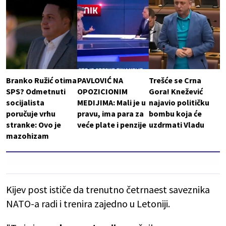
Branko Ružić otima
PAVLOVIĆ NA
Trešće se Crna
SPS? Odmetnuti
OPOZICIONIM
Gora! Knežević
socijalista
MEDIJIMA: Mali je u
najavio političku
poručuje vrhu
pravu, ima para za
bombu koja će
stranke: Ovo je
veće plate i penzije
uzdrmati Vladu
mazohizam
Kijev post ističe da trenutno četrnaest saveznika
NATO-a radi i trenira zajedno u Letoniji.