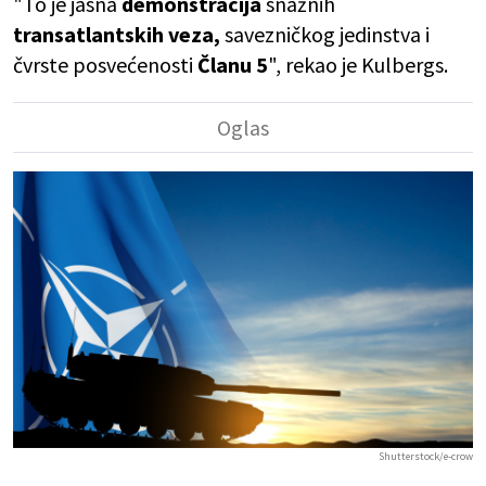
"To je jasna
demonstracija
snažnih
transatlantskih veza,
savezničkog jedinstva i
čvrste posvećenosti
Članu 5
", rekao je Kulbergs.
Shutterstock/e-crow