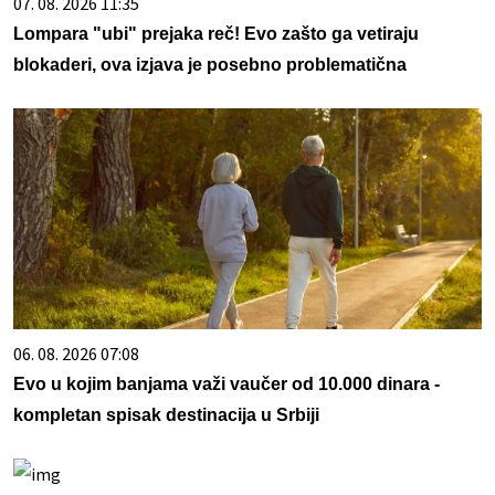
07. 08. 2026 11:35
Lompara "ubi" prejaka reč! Evo zašto ga vetiraju
blokaderi, ova izjava je posebno problematična
06. 08. 2026 07:08
Evo u kojim banjama važi vaučer od 10.000 dinara -
kompletan spisak destinacija u Srbiji