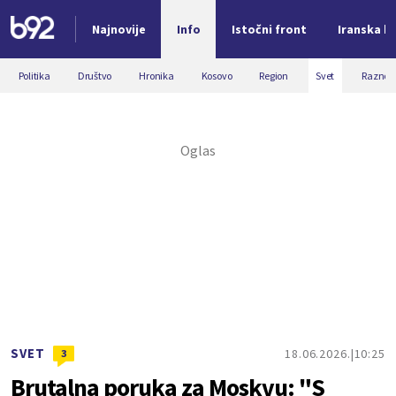
Najnovije
Info
Istočni front
Iranska kr
Nova vest
Politika
Društvo
Hronika
Kosovo
Region
Svet
Razno
SVET
18.06.2026.
10:25
3
Brutalna poruka za Moskvu: "S