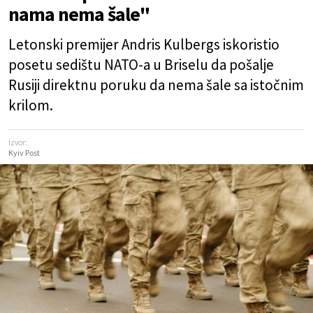
nama nema šale"
Letonski premijer Andris Kulbergs iskoristio
posetu sedištu NATO-a u Briselu da pošalje
Rusiji direktnu poruku da nema šale sa istočnim
krilom.
Izvor:
Kyiv Post