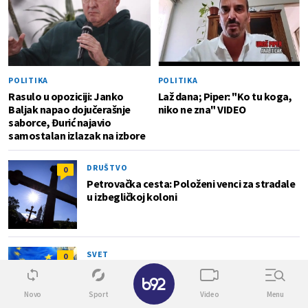
POLITIKA
POLITIKA
Rasulo u opoziciji: Janko
Laž dana; Piper: "Ko tu koga,
Baljak napao dojučerašnje
niko ne zna" VIDEO
saborce, Đurić najavio
samostalan izlazak na izbore
DRUŠTVO
0
Petrovačka cesta: Položeni venci za stradale
u izbegličkoj koloni
SVET
0
Zapretili su: "Ukinite mere – imate rok do
✕
nedelje"
Novo
Sport
Video
Menu