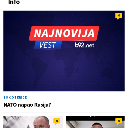
Info
0
ŠOK OTKRIĆE
NATO napao Rusiju?
0
0