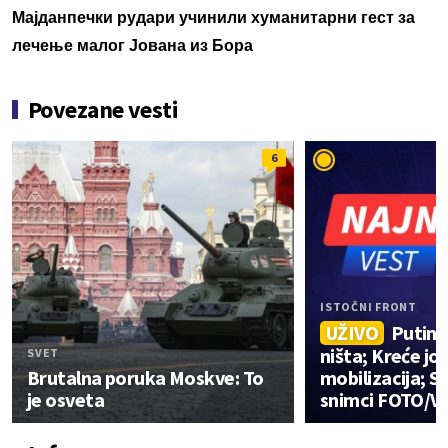
Мајданпечки рудари учинили хуманитарни гест за
лечење малог Јована из Бора
Povezane vesti
6
ISTOČNI FRONT
UŽIVO
Putin i
ništa; Kreće jo
SVET
Brutalna poruka Moskve: To
mobilizacija; St
je osveta
snimci FOTO/V