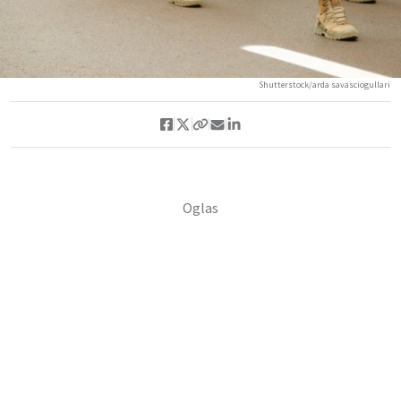
Shutterstock/arda savasciogullari