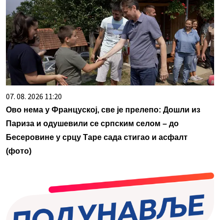
07. 08. 2026 11:20
Ово нема у Француској, све је прелепо: Дошли из
Париза и одушевили се српским селом – до
Бесеровине у срцу Таре сада стигао и асфалт
(фото)