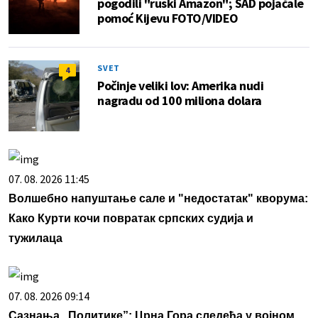
pogodili "ruski Amazon"; SAD pojačale
pomoć Kijevu FOTO/VIDEO
SVET
4
Počinje veliki lov: Amerika nudi
nagradu od 100 miliona dolara
07. 08. 2026 11:45
Волшебно напуштање сале и "недостатак" кворума:
Како Курти кочи повратак српских судија и
тужилаца
07. 08. 2026 09:14
Сазнања „Политике”: Црна Гора следећа у војном