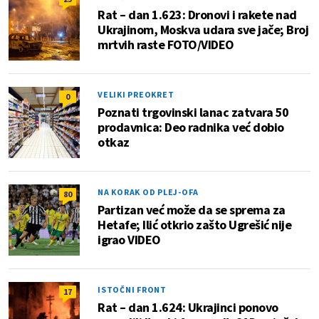
Rat – dan 1.623: Dronovi i rakete nad
Ukrajinom, Moskva udara sve jače; Broj
mrtvih raste FOTO/VIDEO
VELIKI PREOKRET
0
Poznati trgovinski lanac zatvara 50
prodavnica: Deo radnika već dobio
otkaz
NA KORAK OD PLEJ-OFA
80
Partizan već može da se sprema za
Hetafe; Ilić otkrio zašto Ugrešić nije
igrao VIDEO
ISTOČNI FRONT
17
Rat – dan 1.624: Ukrajinci ponovo