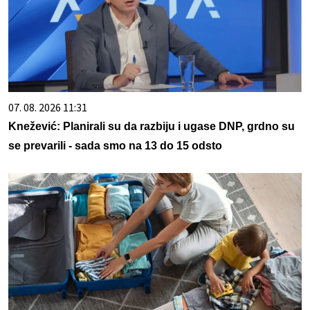
07. 08. 2026 11:31
Knežević: Planirali su da razbiju i ugase DNP, grdno su
se prevarili - sada smo na 13 do 15 odsto