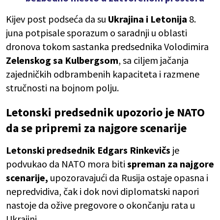
Kijev post podseća da su
Ukrajina i Letonija
8.
juna potpisale sporazum o saradnji u oblasti
dronova tokom sastanka predsednika Volodimira
Zelenskog sa Kulbergsom
, sa ciljem jačanja
zajedničkih odbrambenih kapaciteta i razmene
stručnosti na bojnom polju.
Letonski predsednik upozorio je NATO
da se pripremi za najgore scenarije
Letonski predsednik Edgars Rinkevičs
je
podvukao da NATO mora biti
spreman za najgore
scenarije,
upozoravajući da Rusija ostaje opasna i
nepredvidiva, čak i dok novi diplomatski napori
nastoje da ožive pregovore o okončanju rata u
Ukrajini.