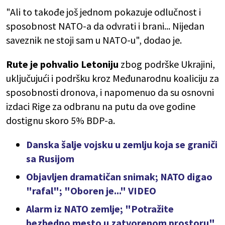
"Ali to takođe još jednom pokazuje odlučnost i
sposobnost NATO-a da odvrati i brani... Nijedan
saveznik ne stoji sam u NATO-u", dodao je.
Rute je pohvalio Letoniju
zbog podrške Ukrajini,
uključujući i podršku kroz Međunarodnu koaliciju za
sposobnosti dronova, i napomenuo da su osnovni
izdaci Rige za odbranu na putu da ove godine
dostignu skoro 5% BDP-a.
Danska šalje vojsku u zemlju koja se graniči
sa Rusijom
Objavljen dramatičan snimak; NATO digao
"rafal"; "Oboren je..." VIDEO
Alarm iz NATO zemlje; "Potražite
bezbedno mesto u zatvorenom prostoru"