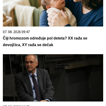
07. 08. 2026 09:47
Čiji hromozom određuje pol deteta? XX rađa se
devojčica, XY rađa se dečak