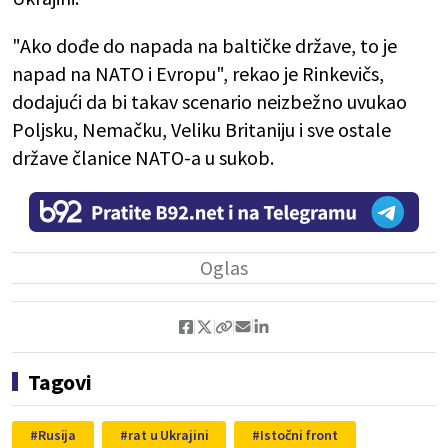
"Ako dođe do napada na baltičke države, to je
napad na NATO i Evropu", rekao je Rinkevičs,
dodajući da bi takav scenario neizbežno uvukao
Poljsku, Nemačku, Veliku Britaniju i sve ostale
države članice NATO-a u sukob.
Tagovi
Rusija
rat u Ukrajini
Istočni front