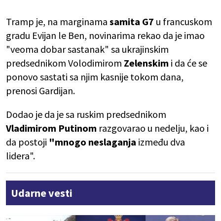
Tramp je, na marginama
samita G7
u francuskom
gradu Evijan le Ben, novinarima rekao da je imao
"veoma dobar sastanak" sa ukrajinskim
predsednikom Volodimirom
Zelenskim
i da će se
ponovo sastati sa njim kasnije tokom dana,
prenosi Gardijan.
Dodao je da je sa ruskim predsednikom
Vladimirom Putinom
razgovarao u nedelju, kao i
da postoji
"mnogo neslaganja
između dva
lidera".
Udarne vesti