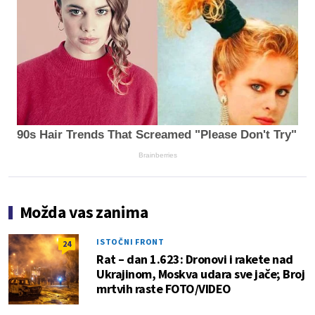
90s Hair Trends That Screamed "Please Don't Try"
Brainberries
Možda vas zanima
ISTOČNI FRONT
24
Rat – dan 1.623: Dronovi i rakete nad
Ukrajinom, Moskva udara sve jače; Broj
mrtvih raste FOTO/VIDEO