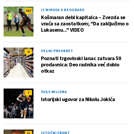
IZ MINUSA U BEOGRADU
367
Košmaran debi kapitalca – Zvezda se
vraća sa zaostatkom; "Da zaključimo o
Lukasenu..." VIDEO
VELIKI PREOKRET
0
Poznati trgovinski lanac zatvara 50
prodavnica: Deo radnika već dobio
otkaz
359,5 MILIONA
7
Istorijski ugovor za Nikolu Jokića
ISTOČNI FRONT
65