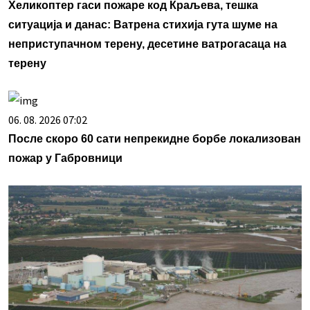
Хеликоптер гаси пожаре код Краљева, тешка
ситуација и данас: Ватрена стихија гута шуме на
неприступачном терену, десетине ватрогасаца на
терену
06. 08. 2026 07:02
После скоро 60 сати непрекидне борбе локализован
пожар у Габровници