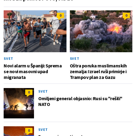
0
0
SVET
SVET
Novi alarm u Španiji: Sprema
Oštra poruka muslimanskih
se novi masovni upad
zemalja: Izrael ruši primirje i
migranata
Trampov plan za Gazu
SVET
0
Omiljeni general objasnio: Rusi su "rešili"
NATO
SVET
0