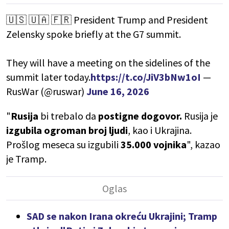
🇺🇸 🇺🇦 🇫🇷 President Trump and President
Zelensky spoke briefly at the G7 summit.
They will have a meeting on the sidelines of the
summit later today.
https://t.co/JiV3bNw1oI
—
RusWar (@ruswar)
June 16, 2026
"
Rusija
bi trebalo da
postigne dogovor.
Rusija je
izgubila ogroman broj ljudi
, kao i Ukrajina.
Prošlog meseca su izgubili
35.000 vojnika
", kazao
je Tramp.
SAD se nakon Irana okreću Ukrajini; Tramp