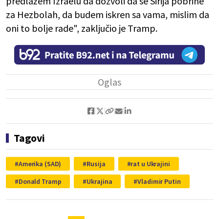
predlažem Izraelu da dozvoli da se Sirija pobrine
za Hezbolah, da budem iskren sa vama, mislim da
oni to bolje rade", zaključio je Tramp.
Tagovi
Amerika (SAD)
Rusija
rat u Ukrajini
Donald Tramp
Ukrajina
Vladimir Putin