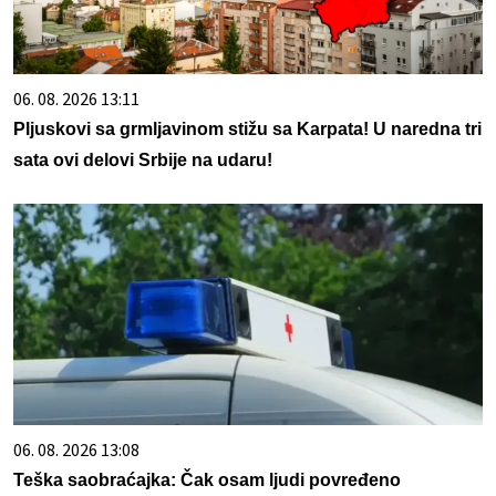
06. 08. 2026 13:11
Pljuskovi sa grmljavinom stižu sa Karpata! U naredna tri
sata ovi delovi Srbije na udaru!
06. 08. 2026 13:08
Teška saobraćajka: Čak osam ljudi povređeno