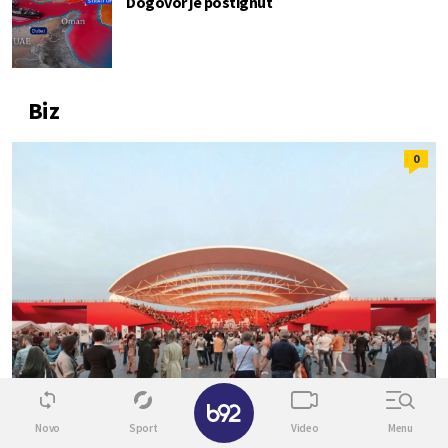
Dogovor je postignut
Biz
0
✕
Novo
Sport
Video
Menu
EXPO 2027