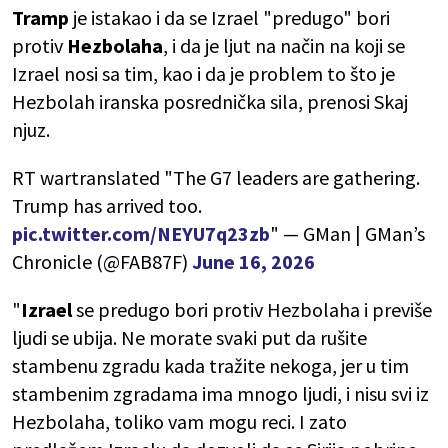
Tramp
je istakao i da se Izrael "predugo" bori
protiv
Hezbolaha
, i da je ljut na način na koji se
Izrael nosi sa tim, kao i da je problem to što je
Hezbolah iranska posrednička sila, prenosi Skaj
njuz.
RT wartranslated "The G7 leaders are gathering.
Trump has arrived too.
pic.twitter.com/NEYU7q23zb
" — GMan | GMan’s
Chronicle (@FAB87F)
June 16, 2026
"
Izrael
se predugo bori protiv Hezbolaha i previše
ljudi se ubija. Ne morate svaki put da rušite
stambenu zgradu kada tražite nekoga, jer u tim
stambenim zgradama ima mnogo ljudi, i nisu svi iz
Hezbolaha, toliko vam mogu reci. I zato