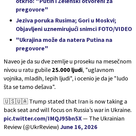
otkrio: "Putin i Zelenski otvoreni za
pregovore"
Jeziva poruka Rusima; Gori u Moskvi;
Objavljeni uznemirujući snimci FOTO/VIDEO
"Ukrajina može da natera Putina na
pregovore"
Naveo je da su dve zemlje u proseku na mesečnom
nivou u ratu gubile
25.000 ljudi
, "uglavnom
vojnika, mladih, lepih ljudi", i ocenio je da je "ludo
šta se tamo dešava".
🇺🇸🇺🇦 Trump stated that Iran is now taking a
back seat and will focus on Russia’s war in Ukraine.
pic.twitter.com/IMQJ95bn5X
— The Ukrainian
Review (@UkrReview)
June 16, 2026