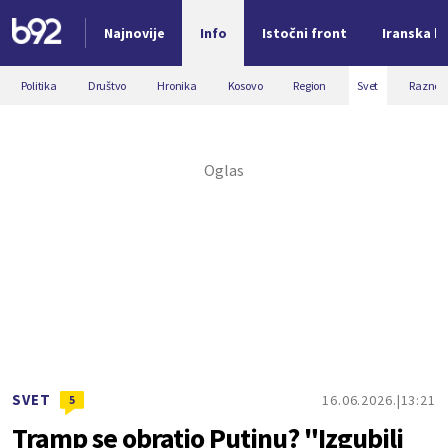
Najnovije
Info
Istočni front
Iranska kr
Nova vest
Politika
Društvo
Hronika
Kosovo
Region
Svet
Razno
SVET
16.06.2026.
13:21
5
Tramp se obratio Putinu? "Izgubili