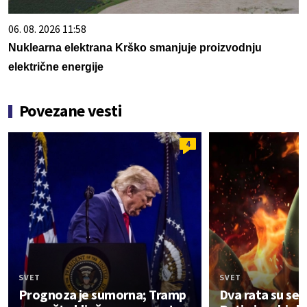
06. 08. 2026 11:58
Nuklearna elektrana Krško smanjuje proizvodnju
električne energije
Povezane vesti
4
SVET
SVET
Prognoza je sumorna; Tramp
Dva rata su se 