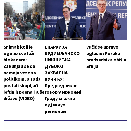
Snimak koji je
ЕПАРХИЈА
Vučić se upravo
ogolio sve laži
БУДИМЉАНСКО-
oglasio: Poruka
blokadera:
НИКШИЋКА
predsednika obišla
Zaklinjali se da
ДУБОКО
Srbiju!
nemaju veze sa
ЗАХВАЛНА
politikom, a sada
ВУЧИЋУ:
postali skupljači
Председников
jeftinih poena i ruše
говор у Мркоњић
državu (VIDEO)
Граду снажно
одјекнуо
регионом