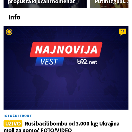
propušta ključan momenat
Putin izgubi..."
Info
11
ISTOČNI FRONT
UŽIVO
Rusi bacili bombu od 3.000 kg; Ukrajina
moli za pomoć FOTO/VIDEO