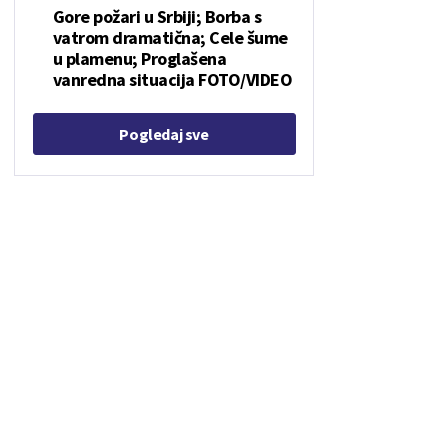
Gore požari u Srbiji; Borba s
vatrom dramatična; Cele šume
u plamenu; Proglašena
vanredna situacija FOTO/VIDEO
Pogledaj sve