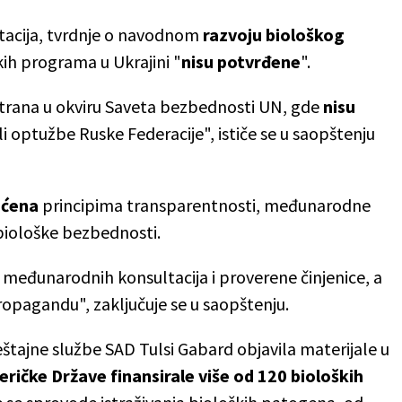
tacija, tvrdnje o navodnom
razvoju biološkog
ških programa u Ukrajini "
nisu potvrđene
".
trana u okviru Saveta bezbednosti UN, gde
nisu
li optužbe Ruske Federacije", ističe se u saopštenju
ećena
principima transparentnosti, međunarodne
 biološke bezbednosti.
 međunarodnih konsultacija i proverene činjenice, a
propagandu", zaključuje se u saopštenju.
štajne službe SAD Tulsi Gabard objavila materijale u
ričke Države finansirale više od 120 bioloških