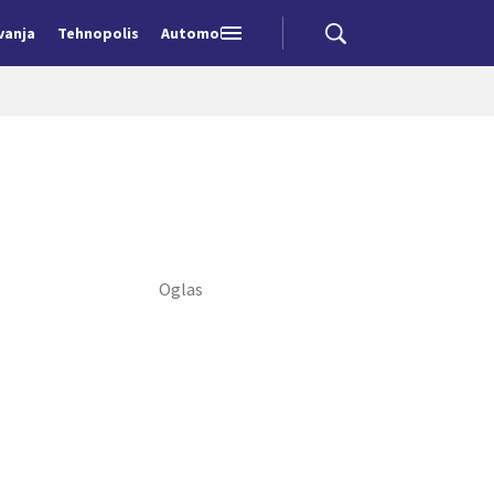
vanja
Tehnopolis
Automobili