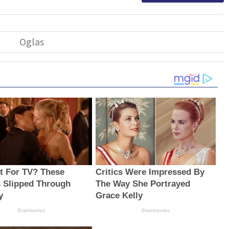
t For TV? These
Critics Were Impressed By
 Slipped Through
The Way She Portrayed
y
Grace Kelly
Brainberries
Brainberries