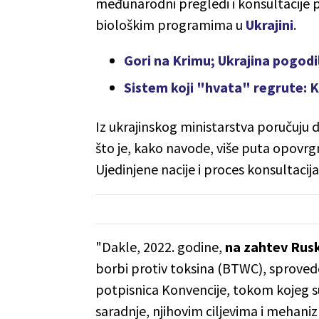
međunarodni pregledi i konsultacije 
biološkim programima u
Ukrajini
.
Gori na Krimu; Ukrajina pogod
Sistem koji "hvata" regrute: Ka
Iz ukrajinskog ministarstva poručuju 
što je, kako navode, više puta opovrg
Ujedinjene nacije i proces konsultacij
"Dakle, 2022. godine,
na zahtev Rusk
borbi protiv toksina (BTWC), sprovede
potpisnica Konvencije, tokom kojeg s
saradnje, njihovim ciljevima i mehani