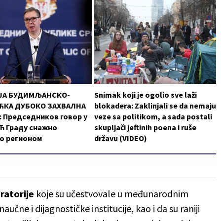
ЈА БУДИМЉАНСКО-
Snimak koji je ogolio sve laži
КА ДУБОКО ЗАХВАЛНА
blokadera: Zaklinjali se da nemaju
 Председников говор у
veze sa politikom, a sada postali
ћ Граду снажно
skupljači jeftinih poena i ruše
о регионом
državu (VIDEO)
ratorije
koje su učestvovale u međunarodnim
čne i dijagnostičke institucije, kao i da su raniji