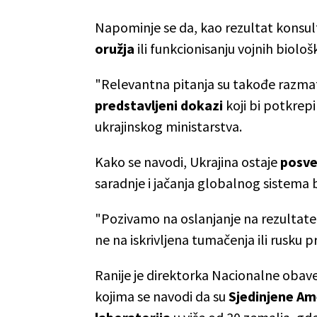
Napominje se da, kao rezultat konsul
oružja
ili funkcionisanju vojnih biolo
"Relevantna pitanja su takođe razma
predstavljeni dokazi
koji bi potkrepi
ukrajinskog ministarstva.
Kako se navodi, Ukrajina ostaje
posv
saradnje i jačanja globalnog sistema
"Pozivamo na oslanjanje na rezultate
ne na iskrivljena tumačenja ili rusku 
Ranije je direktorka Nacionalne obave
kojima se navodi da su
Sjedinjene Ame