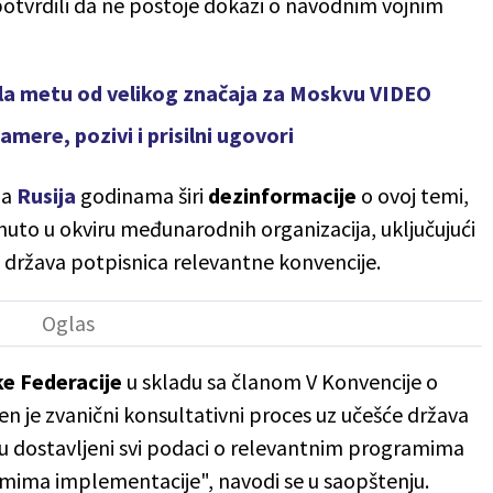
potvrdili da ne postoje dokazi o navodnim vojnim
ila metu od velikog značaja za Moskvu VIDEO
mere, pozivi i prisilni ugovori
da
Rusija
godinama širi
dezinformacije
o ovoj temi,
nuto u okviru međunarodnih organizacija, uključujući
a država potpisnica relevantne konvencije.
e Federacije
u skladu sa članom V Konvencije o
n je zvanični konsultativni proces uz učešće država
u dostavljeni svi podaci o relevantnim programima
zmima implementacije", navodi se u saopštenju.