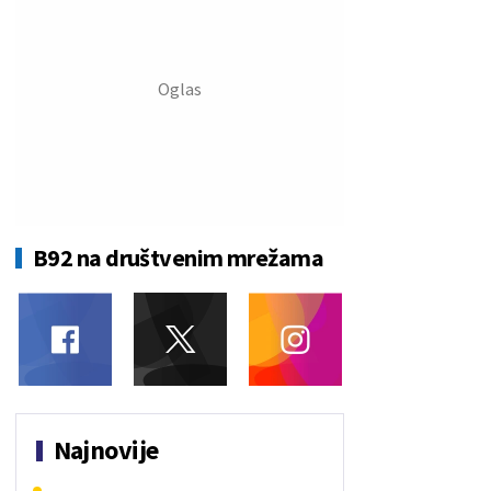
B92 na društvenim mrežama
Najnovije