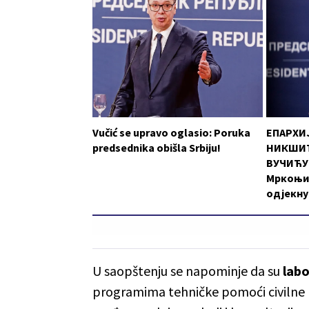
Vučić se upravo oglasio: Poruka
ЕПАРХИ
predsednika obišla Srbiju!
НИКШИЋ
ВУЧИЋУ:
Мркоњи
одјекну
U saopštenju se napominje da su
labo
programima tehničke pomoći civilne nau