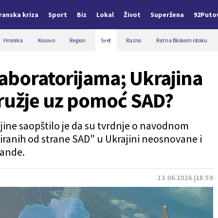
Iranska kriza
Sport
Biz
Lokal
Život
Superžena
92Puto
Hronika
Kosovo
Region
Svet
Razno
Rat na Bliskom istoku
laboratorijama; Ukrajina
oružje uz pomoć SAD?
ajine saopštilo je da su tvrdnje o navodnom
iranih od strane SAD" u Ukrajini neosnovane i
gande.
13.06.2026.
18:59