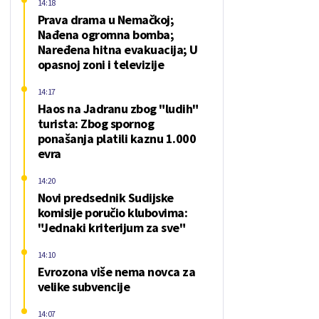
14:18
Prava drama u Nemačkoj;
Nađena ogromna bomba;
Naređena hitna evakuacija; U
opasnoj zoni i televizije
14:17
Haos na Jadranu zbog "ludih"
turista: Zbog spornog
ponašanja platili kaznu 1.000
evra
14:20
Novi predsednik Sudijske
komisije poručio klubovima:
"Jednaki kriterijum za sve"
14:10
Evrozona više nema novca za
velike subvencije
14:07