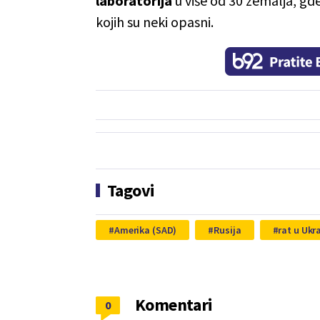
laboratorija
u više od 30 zemalja, gd
kojih su neki opasni.
Tagovi
Amerika (SAD)
Rusija
rat u Ukra
Komentari
0