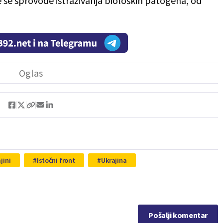
e se sprovode istraživanja bioloških patogena, od
jini
Istočni front
Ukrajina
Pošalji komentar