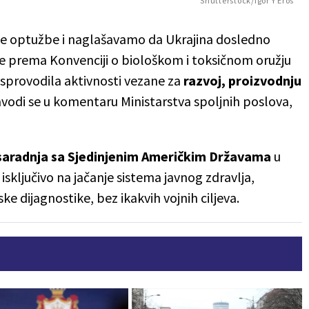
Shutterstock/Igor Y Eros
 optužbe i naglašavamo da Ukrajina dosledno
 prema Konvenciji o biološkom i toksičnom oružju
 sprovodila aktivnosti vezane za
razvoj, proizvodnju
avodi se u komentaru Ministarstva spoljnih poslova,
saradnja sa Sjedinjenim Američkim Državama
u
isključivo na jačanje sistema javnog zdravlja,
e dijagnostike, bez ikakvih vojnih ciljeva.