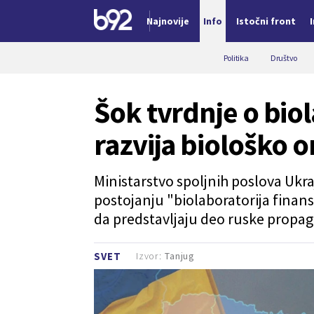
Najnovije
Info
Istočni front
Nova vest
Politika
Društvo
Šok tvrdnje o bio
razvija biološko 
Ministarstvo spoljnih poslova Ukr
postojanju "biolaboratorija finans
da predstavljaju deo ruske propa
Izvor:
Tanjug
SVET