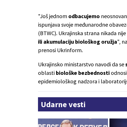
"Još jednom
odbacujemo
neosnovane
ispunjava svoje međunarodne obaveze
(BTWC). Ukrajinska strana nikada nije
ili akumulaciju biološkog oružja
", n
prenosi Ukrinform.
Ukrajinsko ministarstvo navodi da se
oblasti
biološke bezbednosti
odnosi 
epidemiološkog nadzora i laboratorijsk
Udarne vesti