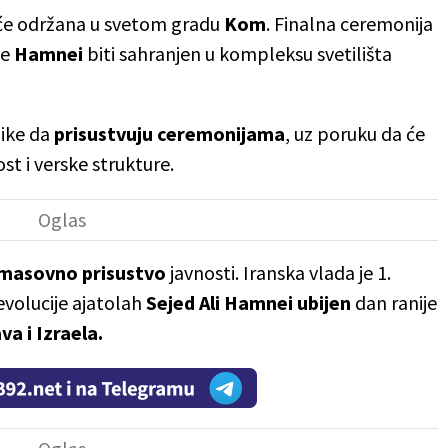
 biće održana u svetom gradu
Kom
. Finalna ceremonija
će
Hamnei
biti sahranjen u kompleksu svetilišta
nike da
prisustvuju
ceremonijama
, uz poruku da će
ost i verske strukture.
masovno
prisustvo
javnosti. Iranska vlada je 1.
evolucije ajatolah
Sejed Ali Hamnei ubijen
dan ranije
a i Izraela.