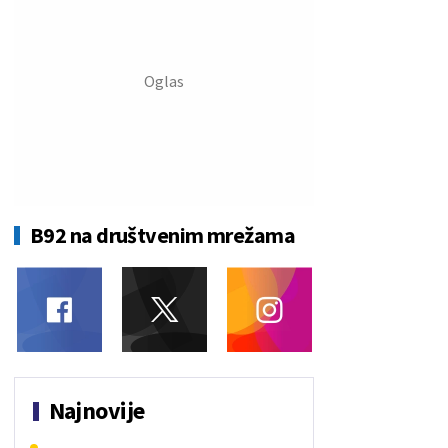
B92 na društvenim mrežama
Najnovije