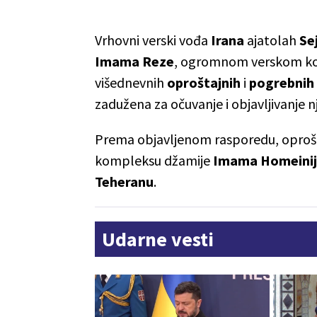
Vrhovni verski vođa
Irana
ajatolah
Se
Imama
Reze
, ogromnom verskom ko
višednevnih
oproštajnih
i
pogrebnih
zadužena za očuvanje i objavljivanje n
Prema objavljenom rasporedu, oproš
kompleksu džamije
Imama
Homeini
Teheranu
.
Udarne vesti