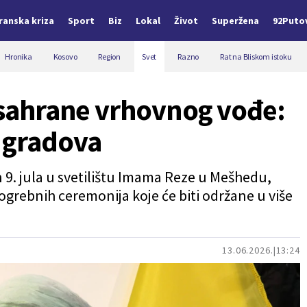
Iranska kriza
Sport
Biz
Lokal
Život
Superžena
92Puto
Hronika
Kosovo
Region
Svet
Razno
Rat na Bliskom istoku
i sahrane vrhovnog vođe:
 gradova
 9. jula u svetilištu Imama Reze u Mešhedu,
ogrebnih ceremonija koje će biti održane u više
13.06.2026.
13:24