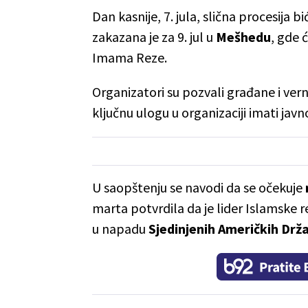
Dan kasnije, 7. jula, slična procesija
zakazana je za 9. jul u
Mešhedu
, gde 
Imama Reze.
Organizatori su pozvali građane i ver
ključnu ulogu u organizaciji imati javn
U saopštenju se navodi da se očekuje
marta potvrdila da je lider Islamske r
u napadu
Sjedinjenih Američkih Držav