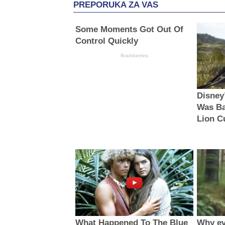
PREPORUKA ZA VAS
Some Moments Got Out Of
Control Quickly
Brainberries
Disney
Was Ba
Lion C
What Happened To The Blue
Why ev