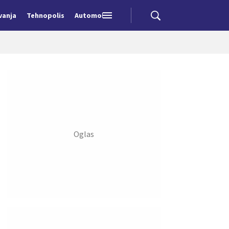
vanja
Tehnopolis
Automobili