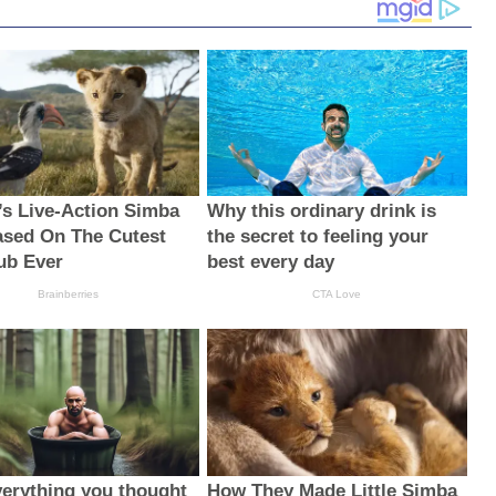
’s Live-Action Simba
Why this ordinary drink is
sed On The Cutest
the secret to feeling your
ub Ever
best every day
Brainberries
CTA Love
erything you thought
How They Made Little Simba