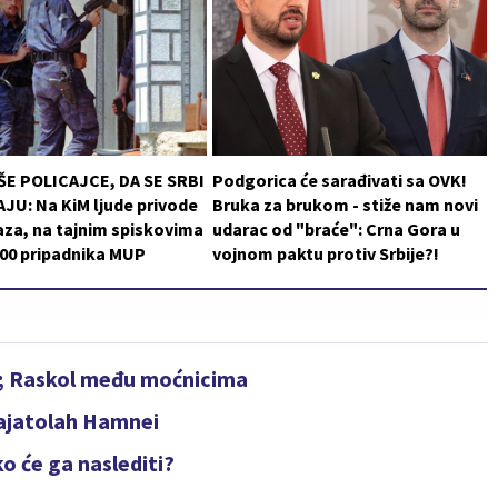
ŠE POLICAJCE, DA SE SRBI
Podgorica će sarađivati sa OVK!
JU: Na KiM ljude privode
Bruka za brukom - stiže nam novi
za, na tajnim spiskovima
udarac od "braće": Crna Gora u
200 pripadnika MUP
vojnom paktu protiv Srbije?!
?; Raskol među moćnicima
 ajatolah Hamnei
ko će ga naslediti?