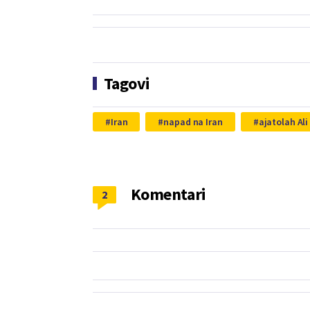
Tagovi
Iran
napad na Iran
ajatolah Al
Komentari
2