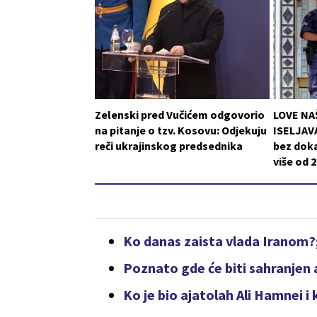
Zelenski pred Vučićem odgovorio
LOVE NA
na pitanje o tzv. Kosovu: Odjekuju
ISELJAVA
reči ukrajinskog predsednika
bez doka
više od 
Ko danas zaista vlada Iranom
Poznato gde će biti sahranjen
Ko je bio ajatolah Ali Hamnei i 