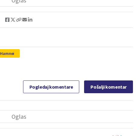
i Hamnei
Pogledaj komentare
Pošalji komentar