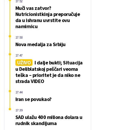
17:52
Muči vas zatvor?
Nutricionistkinja preporučuje
da u ishranu uvrstite ovu
namirnicu
17:50
Nova medalja za Srbiju
17:47
UŽIVO
I dalje bukti; Situacija
u Deliblatskoj peščari veoma
teška – prioritet je da niko ne
strada VIDEO
17:44
Iran se povukao?
17:39
SAD ulažu 400 miliona dolara u
rudnik skandijuma