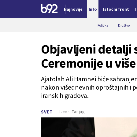
Najnovije
Info
Istočni front
Nova vest
Politika
Društvo
Objavljeni detalj
Ceremonije u više
Ajatolah Ali Hamnei biće sahranjen
nakon višednevnih oproštajnih i p
iranskih gradova.
Izvor:
Tanjug
SVET