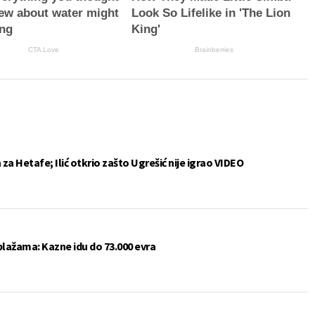
ew about water might
Look So Lifelike in 'The Lion
ng
King'
CTA Love
Brainberries
a Hetafe; Ilić otkrio zašto Ugrešić nije igrao VIDEO
plažama: Kazne idu do 73.000 evra