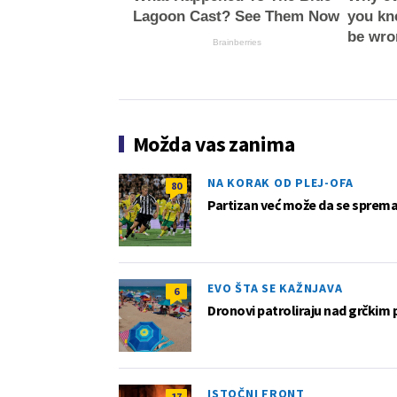
Lagoon Cast? See Them Now
you kn
be wro
Brainberries
Možda vas zanima
NA KORAK OD PLEJ-OFA
80
Partizan već može da se sprema z
EVO ŠTA SE KAŽNJAVA
6
Dronovi patroliraju nad grčkim 
ISTOČNI FRONT
17