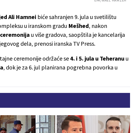
EPA/WAEL HAMZEH
jed Ali Hamnei
biće sahranjen 9. jula u svetilištu
mpleksu u iranskom gradu
Mešhed
, nakon
ceremonija
u više gradova, saopštila je kancelarija
jegovog dela, prenosi iranska TV Press.
tajne ceremonije održaće se
4. i 5. jula u Teheranu
u
ja
, dok je za 6. jul planirana pogrebna povorka u