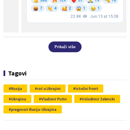
Prikaži više
Tagovi
Rusija
rat u Ukrajini
Istočni front
Ukrajina
Vladimir Putin
Volodimir Zelenski
pregovori Rusija-Ukrajina