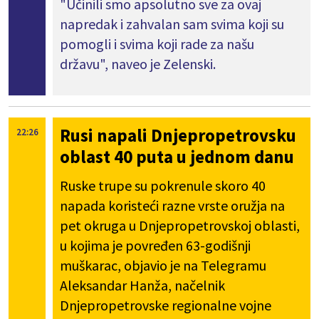
"Učinili smo apsolutno sve za ovaj
napredak i zahvalan sam svima koji su
pomogli i svima koji rade za našu
državu", naveo je Zelenski.
Rusi napali Dnjepropetrovsku
22:26
oblast 40 puta u jednom danu
Ruske trupe su pokrenule skoro 40
napada koristeći razne vrste oružja na
pet okruga u Dnjepropetrovskoj oblasti,
u kojima je povređen 63-godišnji
muškarac, objavio je na Telegramu
Aleksandar Hanža, načelnik
Dnjepropetrovske regionalne vojne