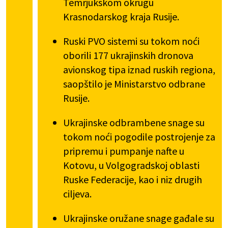
Temrjukskom okrugu
Krasnodarskog kraja Rusije.
Ruski PVO sistemi su tokom noći
oborili 177 ukrajinskih dronova
avionskog tipa iznad ruskih regiona,
saopštilo je Ministarstvo odbrane
Rusije.
Ukrajinske odbrambene snage su
tokom noći pogodile postrojenje za
pripremu i pumpanje nafte u
Kotovu, u Volgogradskoj oblasti
Ruske Federacije, kao i niz drugih
ciljeva.
Ukrajinske oružane snage gađale su