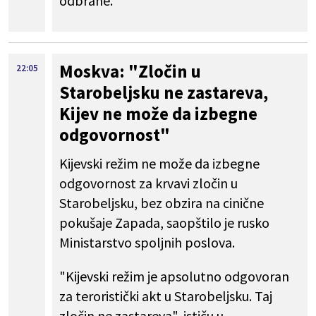
odbrane.
Moskva: "Zločin u
22:05
Starobeljsku ne zastareva,
Kijev ne može da izbegne
odgovornost"
Kijevski režim ne može da izbegne
odgovornost za krvavi zločin u
Starobeljsku, bez obzira na cinične
pokušaje Zapada, saopštilo je rusko
Ministarstvo spoljnih poslova.
"Kijevski režim je apsolutno odgovoran
za teroristički akt u Starobeljsku. Taj
zločin ne zastareva", ističu u