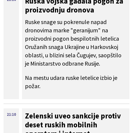
Ruska vojska gađala pogon za
proizvodnju dronova
Ruske snage su pokrenule napad
dronovima marke "geranijum" na
proizvodni pogon bespilotnih letelica
Oružanih snaga Ukrajine u Harkovskoj
oblasti, u blizini sela Čugujev, saopštilo
je Ministarstvo odbrane Rusije.
Na mestu udara ruske letelice izbio je
požar.
Zelenski uveo sankcije protiv
21:10
deset ruskih mobilnih