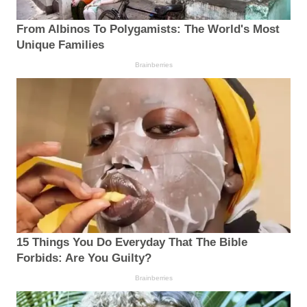
From Albinos To Polygamists: The World's Most
Unique Families
Brainberries
15 Things You Do Everyday That The Bible
Forbids: Are You Guilty?
Brainberries