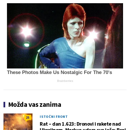
These Photos Make Us Nostalgic For The 70's
Brainberries
Možda vas zanima
ISTOČNI FRONT
25
Rat – dan 1.623: Dronovi i rakete nad
Ukrajinom, Moskva udara sve jače; Broj