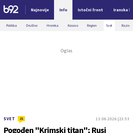
Najnovije
Info
Istočni front
Iranska kr
Nova vest
Politika
Društvo
Hronika
Kosovo
Region
Svet
Razno
SVET
13.06.2026.
23:53
25
Pogođen "Krimski titan"; Rusi