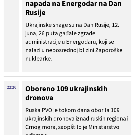
napada na Energodar na Dan
Rusije
Ukrajinske snage su na Dan Rusije, 12.
juna, 26 puta gađale zgrade
administracije u Energodaru, koji se
nalazi u neposrednoj blizini Zaporoške
nuklearke.
Oboreno 109 ukrajinskih
22:26
dronova
Ruska PVO je tokom dana oborila 109
ukrajinskih dronova iznad ruskih regiona i
Crnog mora, saopštilo je Ministarstvo