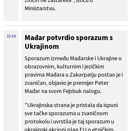
Ministarstvu.
Mađar potvrdio sporazum s
21:10
Ukrajinom
Sporazum između Mađarske i Ukrajine o
obrazovnim, kulturnim i jezičkim
pravima Mađara u Zakarpatju postao je i
zvaničan, objavio je premijer Peter
Mađar na svom Fejsbuk nalogu.
"Ukrajinska strana je pristala da ispuni
sve tačke sporazuma u zvaničnom
protokolu i uvrstila je taj sporazum u
ukrajinski akcioni plan EU o etničkim