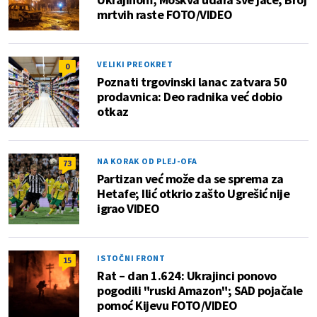
mrtvih raste FOTO/VIDEO
VELIKI PREOKRET
0
Poznati trgovinski lanac zatvara 50
prodavnica: Deo radnika već dobio
otkaz
NA KORAK OD PLEJ-OFA
73
Partizan već može da se sprema za
Hetafe; Ilić otkrio zašto Ugrešić nije
igrao VIDEO
ISTOČNI FRONT
15
Rat – dan 1.624: Ukrajinci ponovo
pogodili "ruski Amazon"; SAD pojačale
pomoć Kijevu FOTO/VIDEO