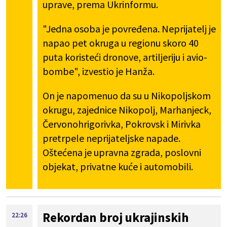
uprave, prema Ukrinformu.
"Jedna osoba je povređena. Neprijatelj je
napao pet okruga u regionu skoro 40
puta koristeći dronove, artiljeriju i avio-
bombe", izvestio je Hanža.
On je napomenuo da su u Nikopoljskom
okrugu, zajednice Nikopolj, Marhanjeck,
Červonohrigorivka, Pokrovsk i Mirivka
pretrpele neprijateljske napade.
Oštećena je upravna zgrada, poslovni
objekat, privatne kuće i automobili.
Rekordan broj ukrajinskih
22:26