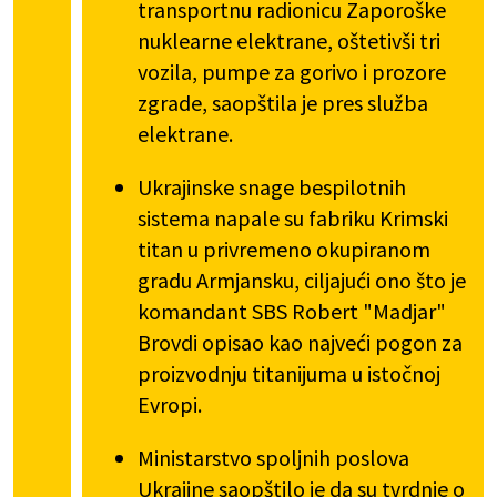
transportnu radionicu Zaporoške
nuklearne elektrane, oštetivši tri
vozila, pumpe za gorivo i prozore
zgrade, saopštila je pres služba
elektrane.
Ukrajinske snage bespilotnih
sistema napale su fabriku Krimski
titan u privremeno okupiranom
gradu Armjansku, ciljajući ono što je
komandant SBS Robert "Madjar"
Brovdi opisao kao najveći pogon za
proizvodnju titanijuma u ​​istočnoj
Evropi.
Ministarstvo spoljnih poslova
Ukrajine saopštilo je da su tvrdnje o