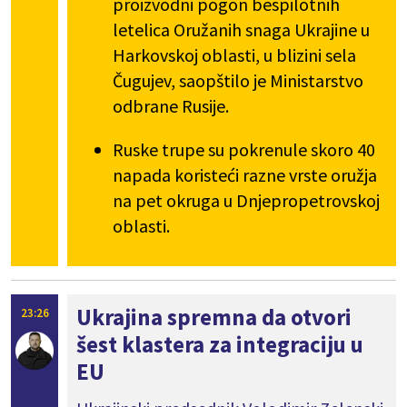
proizvodni pogon bespilotnih
letelica Oružanih snaga Ukrajine u
Harkovskoj oblasti, u blizini sela
Čugujev, saopštilo je Ministarstvo
odbrane Rusije.
Ruske trupe su pokrenule skoro 40
napada koristeći razne vrste oružja
na pet okruga u Dnjepropetrovskoj
oblasti.
Ukrajina spremna da otvori
23:26
šest klastera za integraciju u
EU