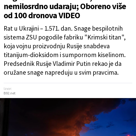
nemilosrdno udaraju; Oboreno više
od 100 dronova VIDEO
Rat u Ukrajini – 1.571. dan. Snage bespilotnih
sistema ZSU pogodile fabriku "Krimski titan",
koja vojnu proizvodnju Rusije snabdeva
titanijum-dioksidom i sumpornom kiselinom.
Predsednik Rusije Vladimir Putin rekao je da
oružane snage napreduju u svim pravcima.
Izvor:
B92.net