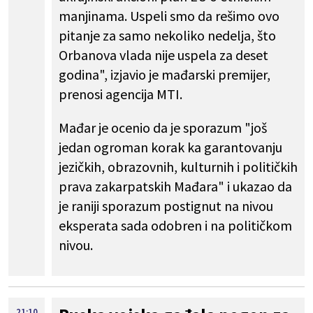
manjinama. Uspeli smo da rešimo ovo
pitanje za samo nekoliko nedelja, što
Orbanova vlada nije uspela za deset
godina", izjavio je mađarski premijer,
prenosi agencija MTI.
Mađar je ocenio da je sporazum "još
jedan ogroman korak ka garantovanju
jezičkih, obrazovnih, kulturnih i političkih
prava zakarpatskih Mađara" i ukazao da
je raniji sporazum postignut na nivou
eksperata sada odobren i na političkom
nivou.
21:10