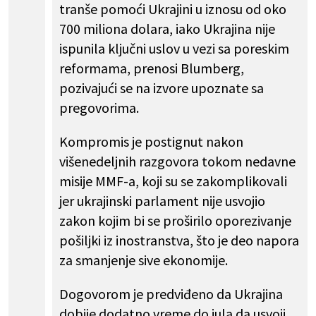
tranše pomoći Ukrajini u iznosu od oko
700 miliona dolara, iako Ukrajina nije
ispunila ključni uslov u vezi sa poreskim
reformama, prenosi Blumberg,
pozivajući se na izvore upoznate sa
pregovorima.
Kompromis je postignut nakon
višenedeljnih razgovora tokom nedavne
misije MMF-a, koji su se zakomplikovali
jer ukrajinski parlament nije usvojio
zakon kojim bi se proširilo oporezivanje
pošiljki iz inostranstva, što je deo napora
za smanjenje sive ekonomije.
Dogovorom je predviđeno da Ukrajina
dobije dodatno vreme do jula da usvoji