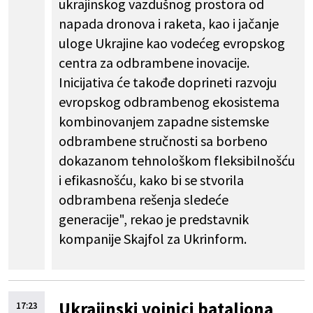
ukrajinskog vazdušnog prostora od
napada dronova i raketa, kao i jačanje
uloge Ukrajine kao vodećeg evropskog
centra za odbrambene inovacije.
Inicijativa će takođe doprineti razvoju
evropskog odbrambenog ekosistema
kombinovanjem zapadne sistemske
odbrambene stručnosti sa borbeno
dokazanom tehnološkom fleksibilnošću
i efikasnošću, kako bi se stvorila
odbrambena rešenja sledeće
generacije", rekao je predstavnik
kompanije Skajfol za Ukrinform.
Ukrajinski vojnici bataljona
17:23