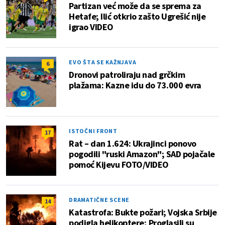
Partizan već može da se sprema za
Hetafe; Ilić otkrio zašto Ugrešić nije
igrao VIDEO
EVO ŠTA SE KAŽNJAVA
6
Dronovi patroliraju nad grčkim
plažama: Kazne idu do 73.000 evra
ISTOČNI FRONT
17
Rat – dan 1.624: Ukrajinci ponovo
pogodili "ruski Amazon"; SAD pojačale
pomoć Kijevu FOTO/VIDEO
DRAMATIČNE SCENE
14
Katastrofa: Bukte požari; Vojska Srbije
podigla helikoptere; Proglasili su