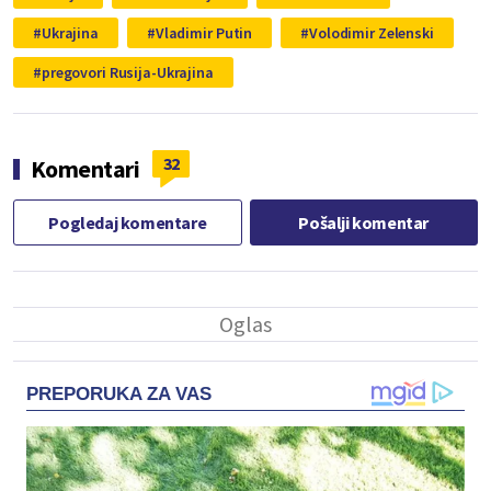
Ukrajina
Vladimir Putin
Volodimir Zelenski
pregovori Rusija-Ukrajina
32
Komentari
Pogledaj komentare
Pošalji komentar
PREPORUKA ZA VAS