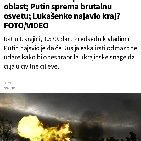
oblast; Putin sprema brutalnu
osvetu; Lukašenko najavio kraj?
FOTO/VIDEO
Rat u Ukrajini, 1.570. dan. Predsednik Vladimir
Putin najavio je da će Rusija eskalirati odmazdne
udare kako bi obeshrabrila ukrajinske snage da
ciljaju civilne ciljeve.
Izvor:
B92.net