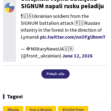
SIGNUM napali rusku pešadiju
❗️🇺🇦Ukrainian soldiers from the
SIGNUM battalion attack 🇷🇺Russian
infantry in the forest in the direction of
Lymansk
pic.twitter.com/nxOFgUbnmT
— 🪖MilitaryNewsUA🇺🇦
(@front_ukrainian)
June 12, 2026
Prikaži više
Tagovi
Rusija
rat u Ukrajini
Istočni front