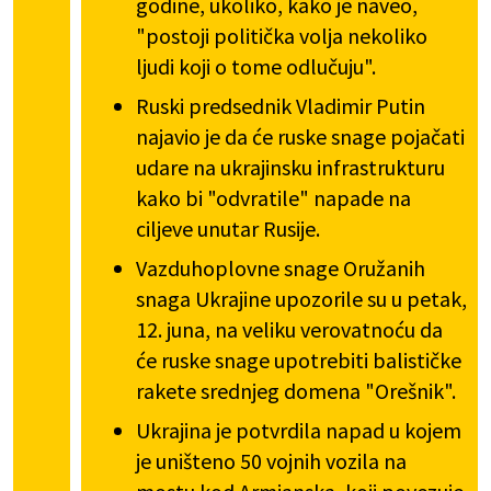
godine, ukoliko, kako je naveo,
"postoji politička volja nekoliko
ljudi koji o tome odlučuju".
Ruski predsednik Vladimir Putin
najavio je da će ruske snage pojačati
udare na ukrajinsku infrastrukturu
kako bi "odvratile" napade na
ciljeve unutar Rusije.
Vazduhoplovne snage Oružanih
snaga Ukrajine upozorile su u petak,
12. juna, na veliku verovatnoću da
će ruske snage upotrebiti balističke
rakete srednjeg domena "Orešnik".
Ukrajina je potvrdila napad u kojem
je uništeno 50 vojnih vozila na