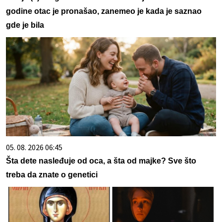
godine otac je pronašao, zanemeo je kada je saznao
gde je bila
05. 08. 2026 06:45
Šta dete nasleđuje od oca, a šta od majke? Sve što
treba da znate o genetici