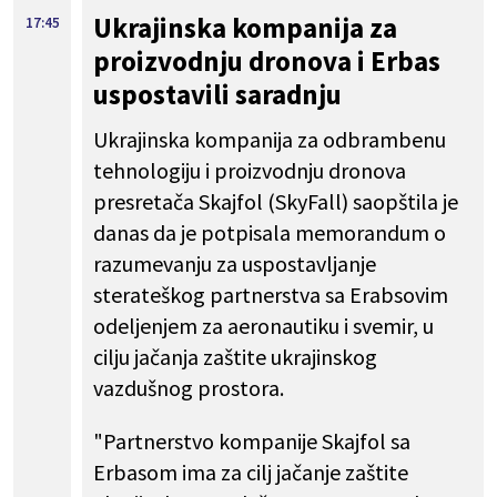
Ukrajinska kompanija za
17:45
proizvodnju dronova i Erbas
uspostavili saradnju
Ukrajinska kompanija za odbrambenu
tehnologiju i proizvodnju dronova
presretača Skajfol (SkyFall) saopštila je
danas da je potpisala memorandum o
razumevanju za uspostavljanje
sterateškog partnerstva sa Erabsovim
odeljenjem za aeronautiku i svemir, u
cilju jačanja zaštite ukrajinskog
vazdušnog prostora.
"Partnerstvo kompanije Skajfol sa
Erbasom ima za cilj jačanje zaštite