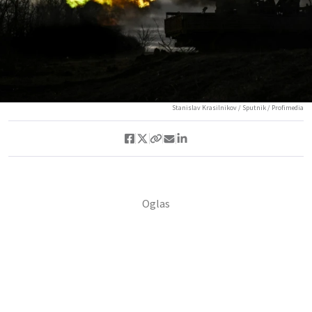
Stanislav Krasilnikov / Sputnik / Profimedia