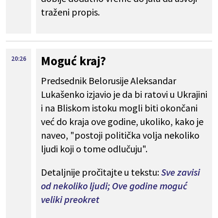
traženi propis.
Moguć kraj?
20:26
Predsednik Belorusije Aleksandar
Lukašenko izjavio je da bi ratovi u Ukrajini
i na Bliskom istoku mogli biti okončani
već do kraja ove godine, ukoliko, kako je
naveo, "postoji politička volja nekoliko
ljudi koji o tome odlučuju".
Detaljnije pročitajte u tekstu:
Sve zavisi
od nekoliko ljudi; Ove godine moguć
veliki preokret