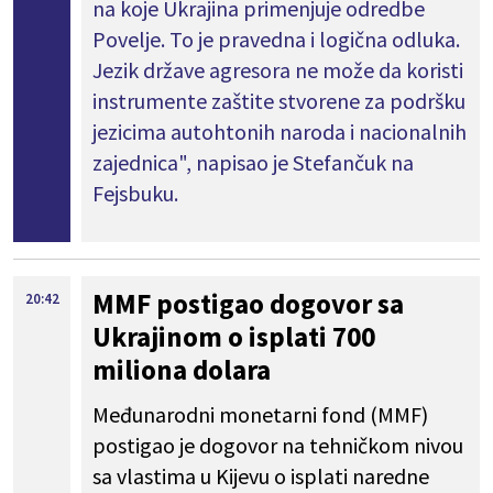
na koje Ukrajina primenjuje odredbe
Povelje. To je pravedna i logična odluka.
Jezik države agresora ne može da koristi
instrumente zaštite stvorene za podršku
jezicima autohtonih naroda i nacionalnih
zajednica", napisao je Stefančuk na
Fejsbuku.
MMF postigao dogovor sa
20:42
Ukrajinom o isplati 700
miliona dolara
Međunarodni monetarni fond (MMF)
postigao je dogovor na tehničkom nivou
sa vlastima u Kijevu o isplati naredne