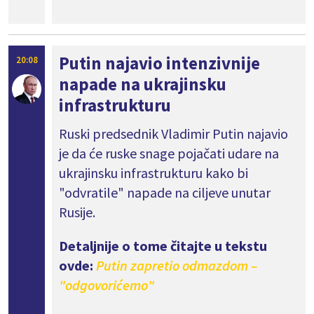
Putin najavio intenzivnije
20:08
napade na ukrajinsku
infrastrukturu
Ruski predsednik Vladimir Putin najavio
je da će ruske snage pojačati udare na
ukrajinsku infrastrukturu kako bi
"odvratile" napade na ciljeve unutar
Rusije.
Detaljnije o tome čitajte u tekstu
ovde:
Putin zapretio odmazdom –
"odgovorićemo"