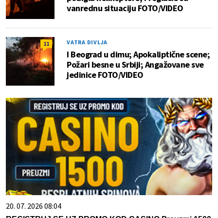
vanrednu situaciju FOTO/VIDEO
VATRA DIVLJA
11
I Beograd u dimu; Apokaliptične scene;
Požari besne u Srbiji; Angažovane sve
jedinice FOTO/VIDEO
20. 07. 2026 08:04