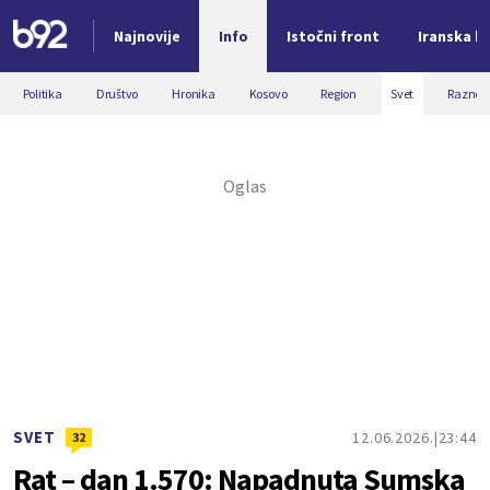
Najnovije
Info
Istočni front
Iranska kr
Nova vest
Politika
Društvo
Hronika
Kosovo
Region
Svet
Razno
SVET
12.06.2026.
23:44
32
Rat – dan 1.570: Napadnuta Sumska