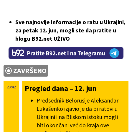
Sve najnovije informacije o ratu u Ukrajini,
za petak 12. jun, mogli ste da pratite u
blogu B92.net UŽIVO
ZAVRŠENO
Pregled dana – 12. jun
23:42
Predsednik Belorusije Aleksandar
Lukašenko izjavio je da bi ratovi u
Ukrajini i na Bliskom istoku mogli
biti okončani već do kraja ove