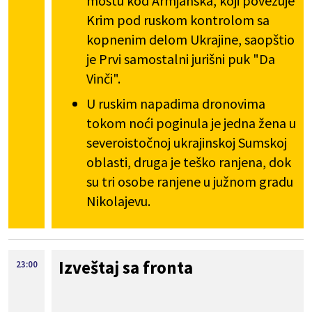
mostu kod Armjanska, koji povezuje
Krim pod ruskom kontrolom sa
kopnenim delom Ukrajine, saopštio
je Prvi samostalni jurišni puk "Da
Vinči".
U ruskim napadima dronovima
tokom noći poginula je jedna žena u
severoistočnoj ukrajinskoj Sumskoj
oblasti, druga je teško ranjena, dok
su tri osobe ranjene u južnom gradu
Nikolajevu.
Izveštaj sa fronta
23:00