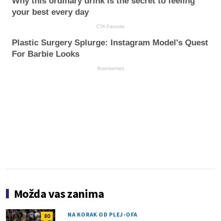
Why this ordinary drink is the secret to feeling
your best every day
CTA Favorite
Plastic Surgery Splurge: Instagram Model's Quest
For Barbie Looks
Brainberries
Možda vas zanima
NA KORAK OD PLEJ-OFA
80