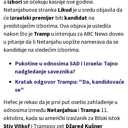
a
izbori
se očekuju kasnije ove godine.
Netanjahuova stranka
Likud
je u sredu objavila da
će
izraelski premijer
biti
kandidat
na
predstojećim izborima. Ova objava je usledila
nakon što je
Tramp
u intervjuu za ABC News doveo
u pitanje da li Netanjahu uopšte namerava da se
kandiduje na sledećim izborima.
Pukotine u odnosima SAD i Izraela: Tajno
nadgledanje saveznika?
Kratak odgovor Trampu: "Da, kandidovaće
se"
Hefec je rekao da je prvi put osetio zahlađenje u
odnosima između
Netanjahua
i
Trampa
11.
oktobra, kada su američki izaslanik za Bliski istok
Stiv Vitkof
i Trampov zet
Džared Kušner