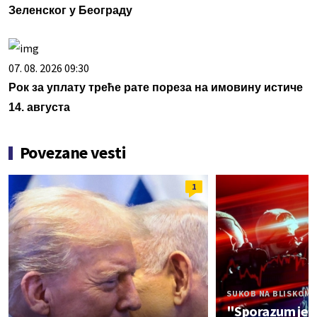
Зеленског у Београду
07. 08. 2026 09:30
Рок за уплату треће рате пореза на имовину истиче
14. августа
Povezane vesti
1
SUKOB NA BLISKOM 
"Sporazum je 