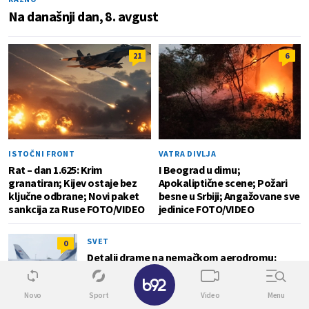
Na današnji dan, 8. avgust
21
6
ISTOČNI FRONT
VATRA DIVLJA
Rat – dan 1.625: Krim
I Beograd u dimu;
granatiran; Kijev ostaje bez
Apokaliptične scene; Požari
ključne odbrane; Novi paket
besne u Srbiji; Angažovane sve
sankcija za Ruse FOTO/VIDEO
jedinice FOTO/VIDEO
SVET
0
Detalji drame na nemačkom aerodromu:
Vozač nogom izbacio dron sa eksplozivom
✕
FOTO
Novo
Sport
Video
Menu