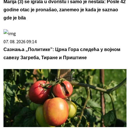
Marija (3) se igrala u dvorištu i samo je nestala: Posle 42
godine otac je pronašao, zanemeo je kada je saznao
gde je bila
07. 08. 2026 09:14
Сазнања „Политике”: Црна Гора следећа у војном
савезу Загреба, Тиране и Приштине