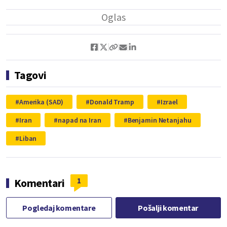
Tagovi
Amerika (SAD)
Donald Tramp
Izrael
Iran
napad na Iran
Benjamin Netanjahu
Liban
1
Komentari
Pogledaj komentare
Pošalji komentar