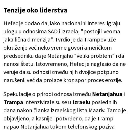
Tenzije oko liderstva
Hefec je dodao da, iako nacionalni interesi igraju
ulogu u odnosima SAD i Izraela, "postoji i veoma
jaka lična dimenzija". Tvrdio je da Trampov uže
okruženje već neko vreme govori američkom
predsedniku da je Netanjahu "veliki problem" i da
nanosi štetu. Istovremeno, Hefec je naglasio da ne
veruje da su odnosi između njih dvojice potpuno
narušeni, već da prolaze kroz spor proces erozije.
Spekulacije o prirodi odnosa između
Netanjahua
i
Trampa
intenzivirale su se u
Izraelu
poslednjih
dana nakon članka izraelskog lista Maariv. Tamo je
objavljeno, a kasnije i potvrđeno, da je Tramp
napao Netanjahua tokom telefonskog poziva