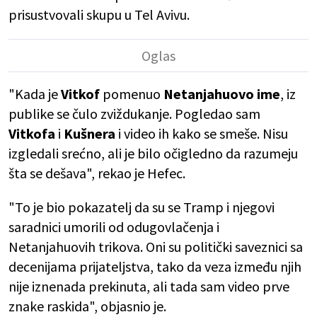
prisustvovali skupu u Tel Avivu.
"Kada je
Vitkof
pomenuo
Netanjahuovo ime
, iz
publike se čulo zviždukanje. Pogledao sam
Vitkofa
i
Kušnera
i video ih kako se smeše. Nisu
izgledali srećno, ali je bilo očigledno da razumeju
šta se dešava", rekao je Hefec.
"To je bio pokazatelj da su se Tramp i njegovi
saradnici umorili od odugovlačenja i
Netanjahuovih trikova. Oni su politički saveznici sa
decenijama prijateljstva, tako da veza između njih
nije iznenada prekinuta, ali tada sam video prve
znake raskida", objasnio je.