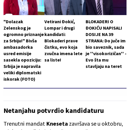
"Dolazak
Vetirani Đokić,
BLOKADERI O
Zelenskog je
Lompar i drugi
ĐOKIĆU NAPISALI
ogromno priznanje
kandidati:
DOSIJE NA 39
za Srbiju!" Bivša
Blokaderi prave
STRANA: Do juče im
ambasadorka
čistku, evo koja
bio saveznik, sada
usred emisije
zvučna imena lete
je ''visokorizičan'' -
sasekla opoziciju:
sa liste!
Evo šta mu
Srbija je napravila
stavljaju na teret
veliki diplomatski
iskorak (FOTO)
Netanjahu potvrdio kandidaturu
Trenutni mandat
Kneseta
završava se u oktobru,