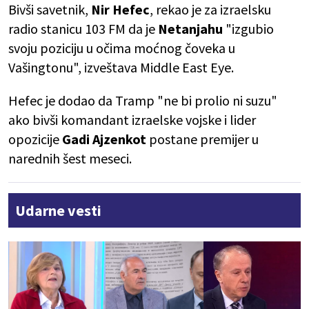
Bivši savetnik,
Nir Hefec
, rekao je za izraelsku
radio stanicu 103 FM da je
Netanjahu
"izgubio
svoju poziciju u očima moćnog čoveka u
Vašingtonu", izveštava Middle East Eye.
Hefec je dodao da Tramp "ne bi prolio ni suzu"
ako bivši komandant izraelske vojske i lider
opozicije
Gadi Ajzenkot
postane premijer u
narednih šest meseci.
Udarne vesti