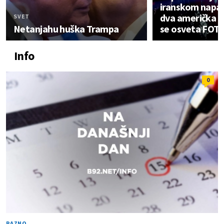
iranskom napa
dva američka v
SVET
Netanjahu huška Trampa
se osveta FOT
Info
0
RAZNO