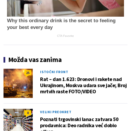
Why this ordinary drink is the secret to feeling
your best every day
CTA Favorite
Možda vas zanima
ISTOČNI FRONT
25
Rat – dan 1.623: Dronovi i rakete nad
Ukrajinom, Moskva udara sve jače; Broj
mrtvih raste FOTO/VIDEO
VELIKI PREOKRET
0
Poznati trgovinski lanac zatvara 50
prodavnica: Deo radnika već dobio