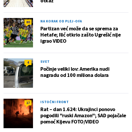
otkaz
NA KORAK OD PLEJ-OFA
80
Partizan već može da se sprema za
Hetafe; Ilić otkrio zašto Ugrešić nije
igrao VIDEO
SVET
4
Počinje veliki lov: Amerika nudi
nagradu od 100 miliona dolara
ISTOČNI FRONT
17
Rat – dan 1.624: Ukrajinci ponovo
pogodili "ruski Amazon"; SAD pojačale
pomoć Kijevu FOTO/VIDEO