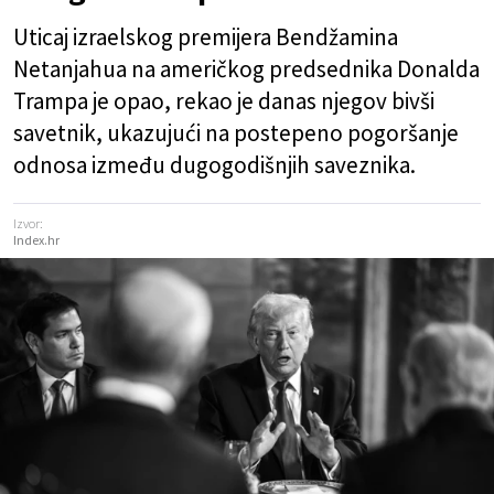
Uticaj izraelskog premijera Bendžamina
Netanjahua na američkog predsednika Donalda
Trampa je opao, rekao je danas njegov bivši
savetnik, ukazujući na postepeno pogoršanje
odnosa između dugogodišnjih saveznika.
Izvor:
Index.hr