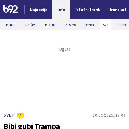
Najnovije
Info
Istočni front
Iranska kr
Nova vest
Politika
Društvo
Hronika
Kosovo
Region
Svet
Razno
SVET
10.06.2026.
17:03
1
Bibi gubi Trampa