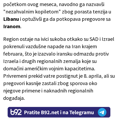
početkom ovog meseca, navodno ga nazvavši
"nezahvalnim kopiletom" zbog porasta tenzija u
Libanu
i optuživši ga da potkopava pregovore sa
Iranom
.
Region ostaje na ivici sukoba otkako su SAD i Izrael
pokrenuli vazdušne napade na Iran krajem
februara, što je izazvalo iransku odmazdu protiv
Izraela i drugih regionalnih zemalja koje su
domaćini američkim vojnim kapacitetima.
Privremeni prekid vatre postignut je 8. aprila, ali su
pregovori kasnije zastali zbog sporova oko
njegove primene i naknadnih regionalnih
događaja.