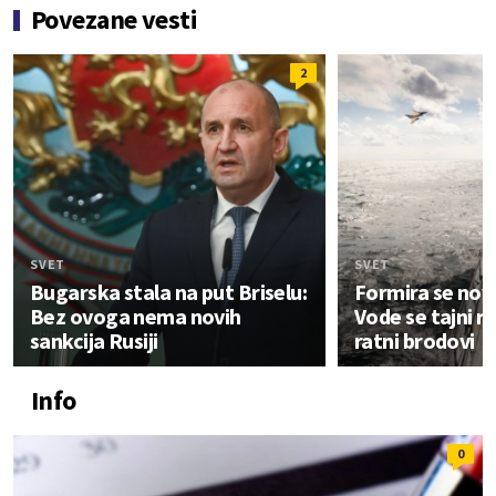
Povezane vesti
2
SVET
SVET
Bugarska stala na put Briselu:
Formira se novi
Bez ovoga nema novih
Vode se tajni ra
sankcija Rusiji
ratni brodovi
Info
0