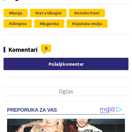
Rusija
rat u Ukrajini
Istočni front
Ukrajina
Bugarska
isporuka oružja
0
Komentari
Pošalji komentar
PREPORUKA ZA VAS