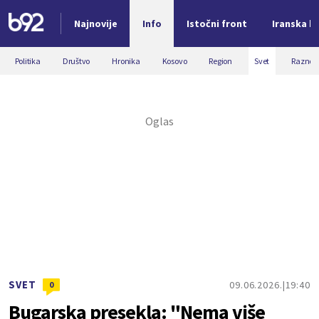
Najnovije
Info
Istočni front
Iranska kr
Nova vest
Politika
Društvo
Hronika
Kosovo
Region
Svet
Razno
SVET
09.06.2026.
19:40
0
Bugarska presekla: "Nema više