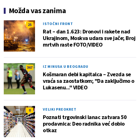
Možda vas zanima
ISTOČNI FRONT
25
Rat – dan 1.623: Dronovi i rakete nad
Ukrajinom, Moskva udara sve jače; Broj
mrtvih raste FOTO/VIDEO
IZ MINUSA U BEOGRADU
367
Košmaran debi kapitalca – Zvezda se
vraća sa zaostatkom; "Da zaključimo o
Lukasenu..." VIDEO
VELIKI PREOKRET
0
Poznati trgovinski lanac zatvara 50
prodavnica: Deo radnika već dobio
otkaz