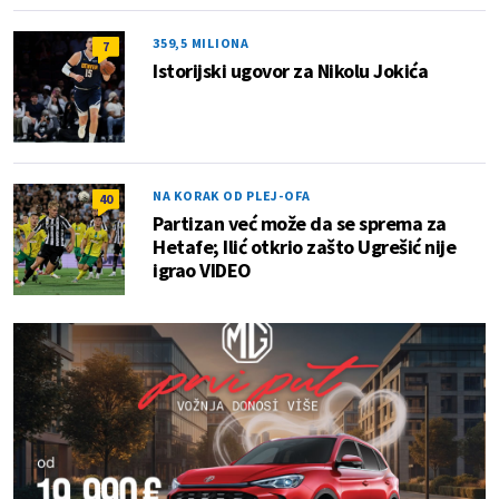
359,5 MILIONA
7
Istorijski ugovor za Nikolu Jokića
NA KORAK OD PLEJ-OFA
40
Partizan već može da se sprema za
Hetafe; Ilić otkrio zašto Ugrešić nije
igrao VIDEO