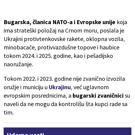
Bugarska, članica NATO-a i Evropske unije
koja
ima strateški položaj na Crnom moru, poslala je
Ukrajini protivtenkovske rakete, oklopna vozila,
minobacače, protivvazdušne topove i haubice
tokom 2024. i 2025. godine, kao i pešadijsko
naoružanje.
Tokom 2022. i 2023. godine nije zvanično izvozila
oružje i municiju u
Ukrajinu
, već uglavnom
evropskim posrednicima, a
bugarski zvaničnici
su
naveli da ne mogu da kontrolišu šta kupci rade sa
tim.