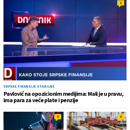
1
SRPSKE FINANSIJE STABILNE
Pavlović na opozicionim medijima: Mali je u pravu,
ima para za veće plate i penzije
0
0