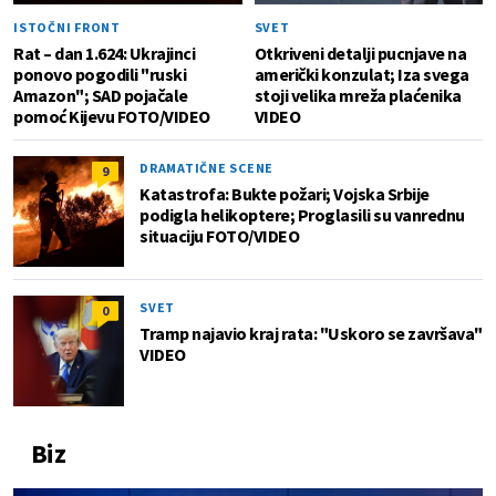
ISTOČNI FRONT
SVET
Rat – dan 1.624: Ukrajinci
Otkriveni detalji pucnjave na
ponovo pogodili "ruski
američki konzulat; Iza svega
Amazon"; SAD pojačale
stoji velika mreža plaćenika
pomoć Kijevu FOTO/VIDEO
VIDEO
DRAMATIČNE SCENE
9
Katastrofa: Bukte požari; Vojska Srbije
podigla helikoptere; Proglasili su vanrednu
situaciju FOTO/VIDEO
SVET
0
Tramp najavio kraj rata: "Uskoro se završava"
VIDEO
Biz