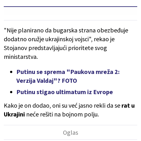
"Nije planirano da bugarska strana obezbeđuje
dodatno oružje ukrajinskoj vojsci", rekao je
Stojanov predstavljajući prioritete svog
ministarstva.
Putinu se sprema "Paukova mreža 2:
Verzija Valdaj"? FOTO
Putinu stigao ultimatum iz Evrope
Kako je on dodao, oni su već jasno rekli da se
rat u
Ukrajini
neće rešiti na bojnom polju.