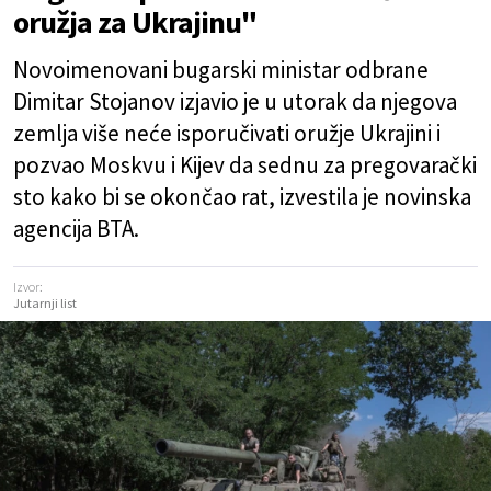
oružja za Ukrajinu"
Novoimenovani bugarski ministar odbrane
Dimitar Stojanov izjavio je u utorak da njegova
zemlja više neće isporučivati oružje Ukrajini i
pozvao Moskvu i Kijev da sednu za pregovarački
sto kako bi se okončao rat, izvestila je novinska
agencija BTA.
Izvor:
Jutarnji list