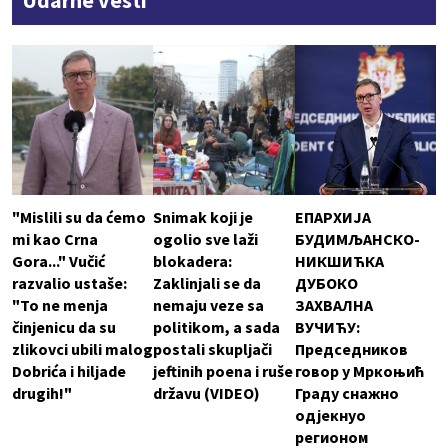
Udarne vesti
"Mislili su da ćemo
Snimak koji je
ЕПАРХИЈА
mi kao Crna
ogolio sve laži
БУДИМЉАНСКО-
Gora..." Vučić
blokadera:
НИКШИЋКА
razvalio ustaše:
Zaklinjali se da
ДУБОКО
"To ne menja
nemaju veze sa
ЗАХВАЛНА
činjenicu da su
politikom, a sada
ВУЧИЋУ:
zlikovci ubili malog
postali skupljači
Председников
Dobrića i hiljade
jeftinih poena i ruše
говор у Мркоњић
drugih!"
državu (VIDEO)
Граду снажно
одјекнуо
регионом