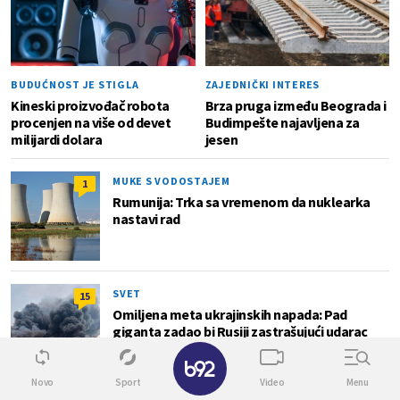
BUDUĆNOST JE STIGLA
ZAJEDNIČKI INTERES
Kineski proizvođač robota
Brza pruga između Beograda i
procenjen na više od devet
Budimpešte najavljena za
milijardi dolara
jesen
MUKE S VODOSTAJEM
1
Rumunija: Trka sa vremenom da nuklearka
nastavi rad
SVET
15
Omiljena meta ukrajinskih napada: Pad
giganta zadao bi Rusiji zastrašujući udarac
✕
Novo
Sport
Video
Menu