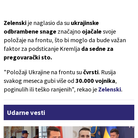
Zelenski
je naglasio da su
ukrajinske
odbrambene snage
značajno
ojačale
svoje
položaje na frontu, što bi moglo da bude važan
faktor za podsticanje Kremlja
da sedne za
pregovarački sto.
"Položaji Ukrajine na frontu su
čvrsti
. Rusija
svakog meseca gubi više od
30.000 vojnika
,
poginulih ili teško ranjenih", rekao je
Zelenski
.
Udarne vesti