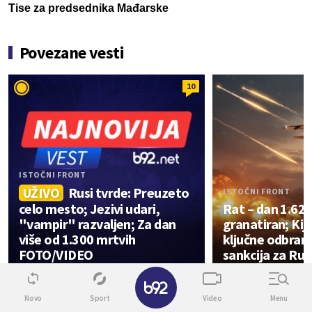
Tise za predsednika Mađarske
Povezane vesti
10
ISTOČNI FRONT
UŽIVO
Rusi tvrde: Preuzeto
ISTOČNI FRONT
celo mesto; Jezivi udari,
Rat – dan 1.625
"vampir" razvaljen; Za dan
granatiran; Kij
više od 1.300 mrtvih
ključne odbran
FOTO/VIDEO
sankcija za Ru
✕
Info
Novo
Sport
Video
Menu