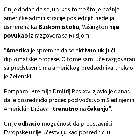
On je dodao da se, uprkos tome što je pažnja
američke administracije poslednjih nedelja
usmerena ka
Bliskom istoku
, Vašington
nije
povukao
iz razgovora sa Rusijom.
"
Amerika
je spremna da se a
ktivno uključi
u
diplomatske procese. O tome sam juče razgovarao
sa predstavnicima američkog predsednika", rekao
je Zelenski.
Portparol Kremlja Dmitrij Peskov izjavio je danas
da je posrednički proces pod vođstvom Sjedinjenih
Američkih Država "
trenutno
na
čekanju
".
On je
odbacio
mogućnost da predstavnici
Evropske unije učestvuju kao posrednici u