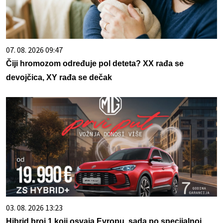
07. 08. 2026 09:47
Čiji hromozom određuje pol deteta? XX rađa se
devojčica, XY rađa se dečak
03. 08. 2026 13:23
Hibrid broj 1 koji osvaja Evropu, sada po specijalnoj