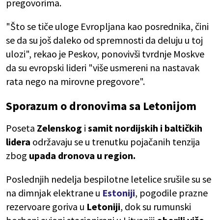
pregovorima.
"Što se tiče uloge Evropljana kao posrednika, čini
se da su još daleko od spremnosti da deluju u toj
ulozi", rekao je Peskov, ponovivši tvrdnje Moskve
da su evropski lideri "više usmereni na nastavak
rata nego na mirovne pregovore".
Sporazum o dronovima sa Letonijom
Poseta
Zelenskog
i
samit nordijskih i baltičkih
lidera
održavaju se u trenutku pojačanih tenzija
zbog
upada dronova u region.
Poslednjih nedelja bespilotne letelice srušile su se
na dimnjak elektrane u
Estoniji
, pogodile prazne
rezervoare goriva u
Letoniji
, dok su rumunski