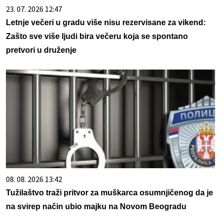
23. 07. 2026 12:47
Letnje večeri u gradu više nisu rezervisane za vikend:
Zašto sve više ljudi bira večeru koja se spontano
pretvori u druženje
08. 08. 2026 13:42
Tužilaštvo traži pritvor za muškarca osumnjičenog da je
na svirep način ubio majku na Novom Beogradu