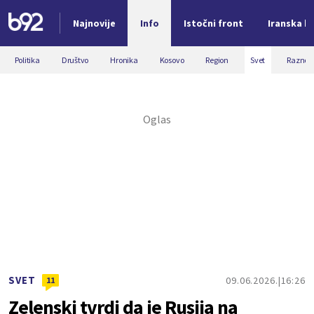
Najnovije
Info
Istočni front
Iranska kr
Nova vest
Politika
Društvo
Hronika
Kosovo
Region
Svet
Razno
SVET
09.06.2026.
16:26
11
Zelenski tvrdi da je Rusija na