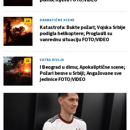
DRAMATIČNE SCENE
14
Katastrofa: Bukte požari; Vojska Srbije
podigla helikoptere; Proglasili su
vanrednu situaciju FOTO/VIDEO
VATRA DIVLJA
11
I Beograd u dimu; Apokaliptične scene;
Požari besne u Srbiji; Angažovane sve
jedinice FOTO/VIDEO