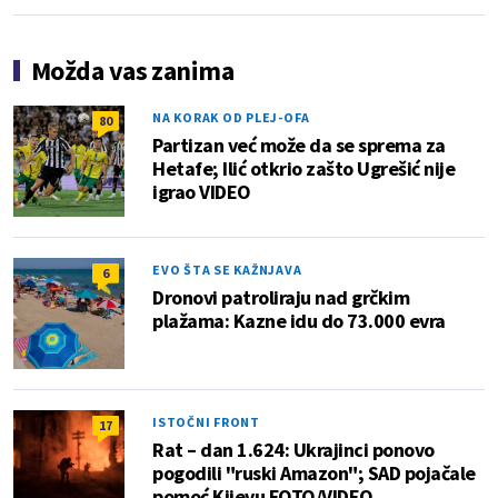
Možda vas zanima
NA KORAK OD PLEJ-OFA
80
Partizan već može da se sprema za
Hetafe; Ilić otkrio zašto Ugrešić nije
igrao VIDEO
EVO ŠTA SE KAŽNJAVA
6
Dronovi patroliraju nad grčkim
plažama: Kazne idu do 73.000 evra
ISTOČNI FRONT
17
Rat – dan 1.624: Ukrajinci ponovo
pogodili "ruski Amazon"; SAD pojačale
pomoć Kijevu FOTO/VIDEO