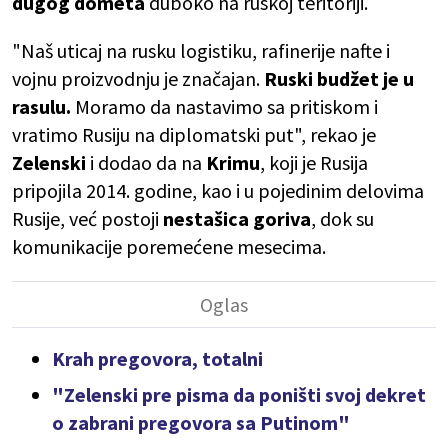
dugog dometa
duboko na ruskoj teritoriji.
"Naš uticaj na rusku logistiku, rafinerije nafte i
vojnu proizvodnju je značajan.
Ruski budžet je u
rasulu.
Moramo da nastavimo sa pritiskom i
vratimo Rusiju na diplomatski put", rekao je
Zelenski
i dodao da na
Krimu
, koji je Rusija
pripojila 2014. godine, kao i u pojedinim delovima
Rusije, već postoji
nestašica goriva
, dok su
komunikacije poremećene mesecima.
Krah pregovora, totalni
"Zelenski pre pisma da poništi svoj dekret
o zabrani pregovora sa Putinom"