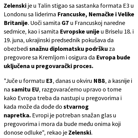
Zelenski
je u Talin stigao sa sastanka formata E3 u
Londonu sa liderima
Francuske, Nemačke i Velike
Britanije
. Uoči samita
G7
u Francuskoj naredne
sedmice, kao i samita
Evropske unije
u Briselu 18. i
19. juna, ukrajinski predsednik pokušava da
obezbedi
snažnu diplomatsku podršku
za
pregovore sa Kremljom i osigura da
Evropa bude
uključena u pregovarački proces.
"Juče u formatu
E3
, danas u okviru
NB8
, a kasnije i
na
samitu EU
, razgovaraćemo upravo o tome
kako Evropa treba da nastupi u pregovorima i
kada može da dođe do
stvarnog
napretka.
Evropi je potreban snažan glas u
pregovorima i mora da bude među onima koji
donose odluke", rekao je
Zelenski
.