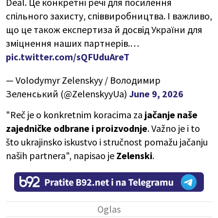
Deal. Це конкретні речі для посилення
спільного захисту, співвиробництва. І важливо,
що це також експертиза й досвід України для
зміцнення наших партнерів.…
pic.twitter.com/sQFUduAreT
— Volodymyr Zelenskyy / Володимир
Зеленський (@ZelenskyyUa)
June 9, 2026
"Reč je o konkretnim koracima za
jačanje naše
zajedničke odbrane i proizvodnje
. Važno je i to
što ukrajinsko iskustvo i stručnost pomažu jačanju
naših partnera", napisao je
Zelenski
.