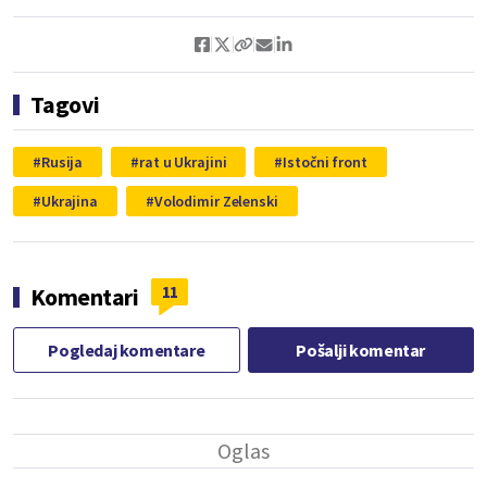
Tagovi
Rusija
rat u Ukrajini
Istočni front
Ukrajina
Volodimir Zelenski
11
Komentari
Pogledaj komentare
Pošalji komentar