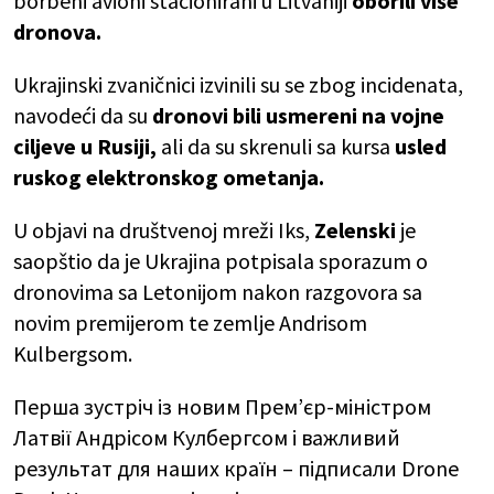
borbeni avioni stacionirani u Litvaniji
oborili više
dronova.
Ukrajinski zvaničnici izvinili su se zbog incidenata,
navodeći da su
dronovi bili usmereni na vojne
ciljeve u Rusiji,
ali da su skrenuli sa kursa
usled
ruskog elektronskog ometanja.
U objavi na društvenoj mreži Iks,
Zelenski
je
saopštio da je Ukrajina potpisala sporazum o
dronovima sa Letonijom nakon razgovora sa
novim premijerom te zemlje Andrisom
Kulbergsom.
Перша зустріч із новим Прем’єр-міністром
Латвії Андрісом Кулбергсом і важливий
результат для наших країн – підписали Drone