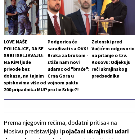
LOVE NAŠE
Podgorica će
Zelenski pred
POLICAJCE, DA SE
sarađivati sa OVK!
Vučićem odgovorio
SRBI ISELJAVAJU:
Bruka za brukom -
na pitanje o tzv.
Na KiM ljude
stiže nam novi
Kosovu: Odjekuju
privode bez
udarac od "braće":
reči ukrajinskog
dokaza, na tajnim
Crna Gora u
predsednika
spiskovima više od
vojnom paktu
200 pripadnika MUP
protiv Srbije?!
Prema njegovim rečima, dodatni pritisak na
Moskvu predstavljaju i
pojačani ukrajinski udari