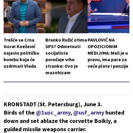
Trešće se Crna
Branko Ružić otima
PAVLOVIĆ NA
Gora! Knežević
SPS? Odmetnuti
OPOZICIONIM
najavio političku
socijalista
MEDIJIMA: Mali je u
bombu koja će
poručuje vrhu
pravu, ima para za
uzdrmati Vladu
stranke: Ovo je
veće plate i penzije
mazohizam
KRONSTADT (St. Petersburg), June 3.
Birds of the
@1usc_army
,
@usf_army
hunted
down and set ablaze the corvette Boikiy, a
guided missile weapons carrier.