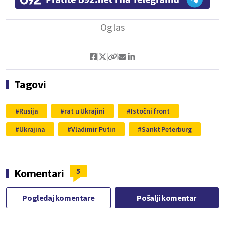
Tagovi
Rusija
rat u Ukrajini
Istočni front
Ukrajina
Vladimir Putin
Sankt Peterburg
5
Komentari
Pogledaj komentare
Pošalji komentar