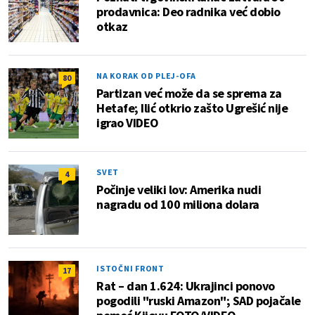
prodavnica: Deo radnika već dobio
otkaz
NA KORAK OD PLEJ-OFA
80
Partizan već može da se sprema za
Hetafe; Ilić otkrio zašto Ugrešić nije
igrao VIDEO
SVET
4
Počinje veliki lov: Amerika nudi
nagradu od 100 miliona dolara
ISTOČNI FRONT
17
Rat – dan 1.624: Ukrajinci ponovo
pogodili "ruski Amazon"; SAD pojačale