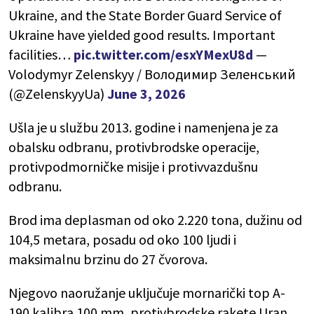
Ukraine, and the State Border Guard Service of
Ukraine have yielded good results. Important
facilities…
pic.twitter.com/esxYMexU8d
—
Volodymyr Zelenskyy / Володимир Зеленський
(@ZelenskyyUa)
June 3, 2026
Ušla je u službu 2013. godine i namenjena je za
obalsku odbranu, protivbrodske operacije,
protivpodmorničke misije i protivvazdušnu
odbranu.
Brod ima deplasman od oko 2.220 tona, dužinu od
104,5 metara, posadu od oko 100 ljudi i
maksimalnu brzinu do 27 čvorova.
Njegovo naoružanje uključuje mornarički top A-
190 kalibra 100 mm, protivbrodske rakete Uran,