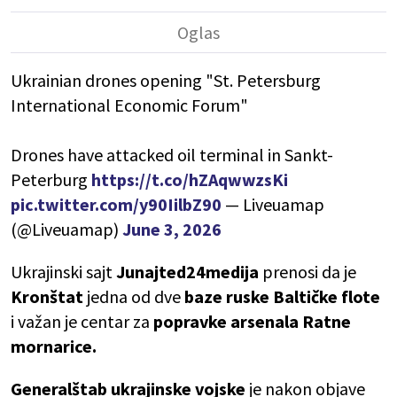
Ukrainian drones opening "St. Petersburg
International Economic Forum"
Drones have attacked oil terminal in Sankt-
Peterburg
https://t.co/hZAqwwzsKi
pic.twitter.com/y90IilbZ90
— Liveuamap
(@Liveuamap)
June 3, 2026
Ukrajinski sajt
Junajted24medija
prenosi da je
Kronštat
jedna od dve
baze ruske Baltičke flote
i važan je centar za
popravke arsenala Ratne
mornarice.
Generalštab ukrajinske vojske
je nakon objave