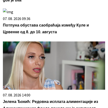
gde je bila
07. 08. 2026 09:36
Потпуна обустава саобраћаја између Куле и
Црвенке од 8. до 10. августа
07. 08. 2026 14:00
Јелена Ђокић: Редовна исплата алиментације из