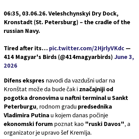
06:35, 03.06.26. Veleshchynskyi Dry Dock,
Kronstadt (St. Petersburg) – the cradle of the
russian Navy.
Tired after its…
pic.twitter.com/2HjrlyVKdc
—
414 Magyar's Birds (@414magyarbirds)
June 3,
2026
Difens ekspres
navodi da vazdušni udar na
Kronštat može da bude čak i
značajniji od
pogotka dronovima u naftni terminal u Sankt
Peterburgu
, rodnom gradu
predsednika
Vladimira Putina
u kojem danas počinje
ekonomski forum
poznat kao
"ruski Davos"
, a
organizator je upravo šef Kremlja.