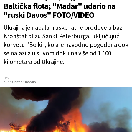
Baltička flota; "Mađar" udario na
"ruski Davos" FOTO/VIDEO
Ukrajina je napala i ruske ratne brodove u bazi
Kronštat blizu Sankt Peterburga, uključujući
korvetu "Bojki", koja je navodno pogođena dok
se nalazila u suvom doku na više od 1.100
kilometara od Ukrajine.
Izvor:
Kurir, United24media