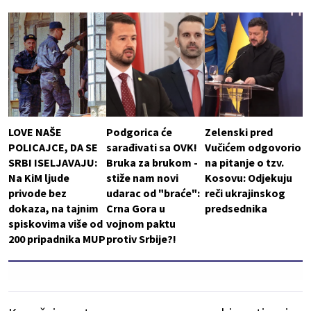
LOVE NAŠE
Podgorica će
Zelenski pred
POLICAJCE, DA SE
sarađivati sa OVK!
Vučićem odgovorio
SRBI ISELJAVAJU:
Bruka za brukom -
na pitanje o tzv.
Na KiM ljude
stiže nam novi
Kosovu: Odjekuju
privode bez
udarac od "braće":
reči ukrajinskog
dokaza, na tajnim
Crna Gora u
predsednika
spiskovima više od
vojnom paktu
200 pripadnika MUP
protiv Srbije?!