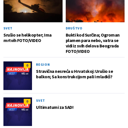
SVET
DRUŠTVO
Srušio se helikopter; Ima
Bukti kod Surčina; Ogroman
mrtvih FOTO/VIDEO
plamen para nebo, vatra se
vidi iz svih delova Beograda
FOTO/VIDEO
REGION
0
Stravična nesreća u Hrvatskoj: Urušio se
balkon; Sa konstrukcijom pali i mladići?
SVET
0
Ultimatumi za SAD!