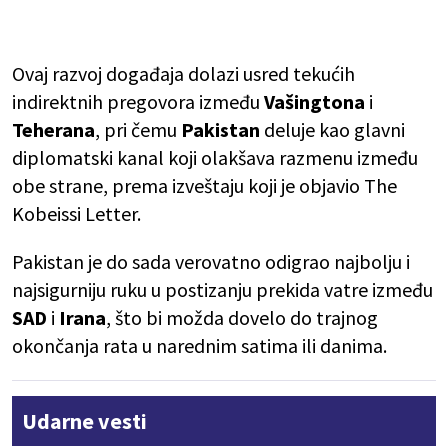
Ovaj razvoj događaja dolazi usred tekućih
indirektnih pregovora između
Vašingtona
i
Teherana
, pri čemu
Pakistan
deluje kao glavni
diplomatski kanal koji olakšava razmenu između
obe strane, prema izveštaju koji je objavio
The
Kobeissi Letter.
Pakistan je do sada verovatno odigrao najbolju i
najsigurniju ruku u postizanju prekida vatre između
SAD
i
Irana
, što bi možda dovelo do trajnog
okončanja rata u narednim satima ili danima.
Udarne vesti