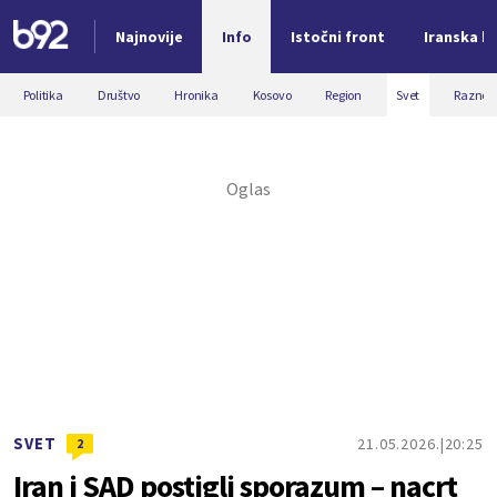
Najnovije
Info
Istočni front
Iranska kr
Nova vest
Politika
Društvo
Hronika
Kosovo
Region
Svet
Razno
SVET
21.05.2026.
20:25
2
Iran i SAD postigli sporazum – nacrt