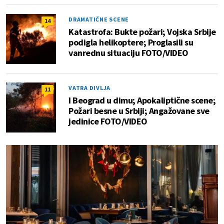
DRAMATIČNE SCENE
14
Katastrofa: Bukte požari; Vojska Srbije
podigla helikoptere; Proglasili su
vanrednu situaciju FOTO/VIDEO
VATRA DIVLJA
11
I Beograd u dimu; Apokaliptične scene;
Požari besne u Srbiji; Angažovane sve
jedinice FOTO/VIDEO