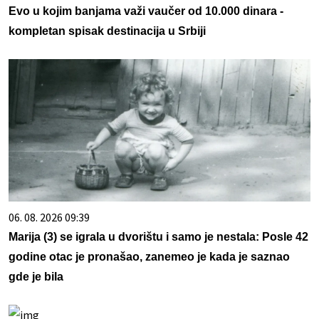
Evo u kojim banjama važi vaučer od 10.000 dinara -
kompletan spisak destinacija u Srbiji
06. 08. 2026 09:39
Marija (3) se igrala u dvorištu i samo je nestala: Posle 42
godine otac je pronašao, zanemeo je kada je saznao
gde je bila