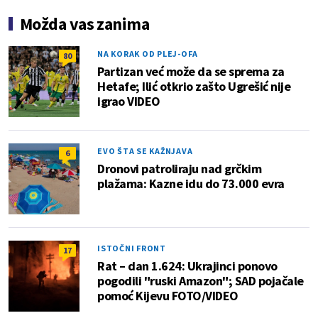
Možda vas zanima
NA KORAK OD PLEJ-OFA
80
Partizan već može da se sprema za
Hetafe; Ilić otkrio zašto Ugrešić nije
igrao VIDEO
EVO ŠTA SE KAŽNJAVA
6
Dronovi patroliraju nad grčkim
plažama: Kazne idu do 73.000 evra
ISTOČNI FRONT
17
Rat – dan 1.624: Ukrajinci ponovo
pogodili "ruski Amazon"; SAD pojačale
pomoć Kijevu FOTO/VIDEO