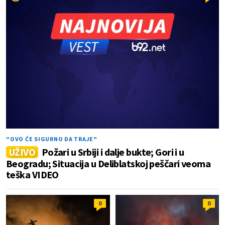
"OVO ĆE SIGURNO DA TRAJE"
UŽIVO
Požari u Srbiji i dalje bukte; Gori i u
Beogradu; Situacija u Deliblatskoj peščari veoma
teška VIDEO
0
0