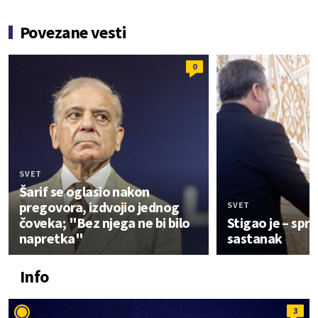
Povezane vesti
0
SVET
Šarif se oglasio nakon
pregovora, izdvojio jednog
SVET
čoveka; "Bez njega ne bi bilo
Stigao je – spr
napretka"
sastanak
Info
3