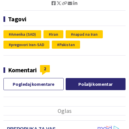
Tagovi
Amerika (SAD)
Iran
napad na Iran
pregovori Iran-SAD
Pakistan
2
Komentari
Pogledaj komentare
Pošalji komentar