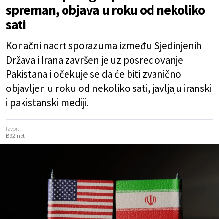
spreman, objava u roku od nekoliko
sati
Konačni nacrt sporazuma između Sjedinjenih
Država i Irana završen je uz posredovanje
Pakistana i očekuje se da će biti zvanično
objavljen u roku od nekoliko sati, javljaju iranski
i pakistanski mediji.
Izvor:
B92.net