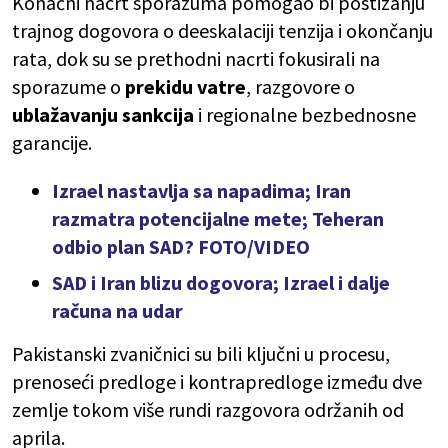
Konačni nacrt sporazuma pomogao bi postizanju
trajnog dogovora o deeskalaciji tenzija i okončanju
rata, dok su se prethodni nacrti fokusirali na
sporazume o
prekidu vatre
, razgovore o
ublažavanju sankcija
i regionalne bezbednosne
garancije.
Izrael nastavlja sa napadima; Iran
razmatra potencijalne mete; Teheran
odbio plan SAD? FOTO/VIDEO
SAD i Iran blizu dogovora; Izrael i dalje
računa na udar
Pakistanski zvaničnici su bili ključni u procesu,
prenoseći predloge i kontrapredloge između dve
zemlje tokom više rundi razgovora održanih od
aprila.