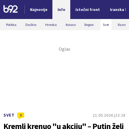
Najnovije
Info
Istočni front
Iranska kr
Nova vest
Politika
Društvo
Hronika
Kosovo
Region
Svet
Razno
SVET
21.05.2026.
13:28
2
Kremlj krenuo "u akciju" – Putin želi