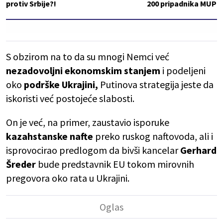
protiv Srbije?!
200 pripadnika MUP
S obzirom na to da su mnogi Nemci već
nezadovoljni ekonomskim stanjem
i podeljeni
oko
podrške Ukrajini,
Putinova strategija jeste da
iskoristi već postojeće slabosti.
On je već, na primer, zaustavio isporuke
kazahstanske nafte
preko ruskog naftovoda, ali i
isprovocirao predlogom da bivši kancelar
Gerhard
Šreder
bude predstavnik EU tokom mirovnih
pregovora oko rata u Ukrajini.