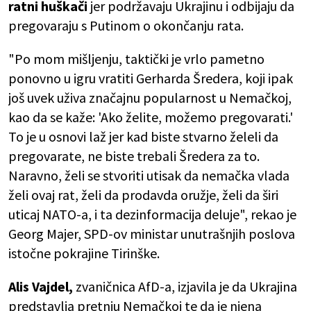
ratni huškači
jer podržavaju Ukrajinu i odbijaju da
pregovaraju s Putinom o okončanju rata.
"Po mom mišljenju, taktički je vrlo pametno
ponovno u igru vratiti Gerharda Šredera, koji ipak
još uvek uživa značajnu popularnost u Nemačkoj,
kao da se kaže: 'Ako želite, možemo pregovarati.'
To je u osnovi laž jer kad biste stvarno želeli da
pregovarate, ne biste trebali Šredera za to.
Naravno, želi se stvoriti utisak da nemačka vlada
želi ovaj rat, želi da prodavda oružje, želi da širi
uticaj NATO-a, i ta dezinformacija deluje", rekao je
Georg Majer, SPD-ov ministar unutrašnjih poslova
istočne pokrajine Tirinške.
Alis Vajdel,
zvaničnica AfD-a, izjavila je da Ukrajina
predstavlja pretnju Nemačkoj te da je njena