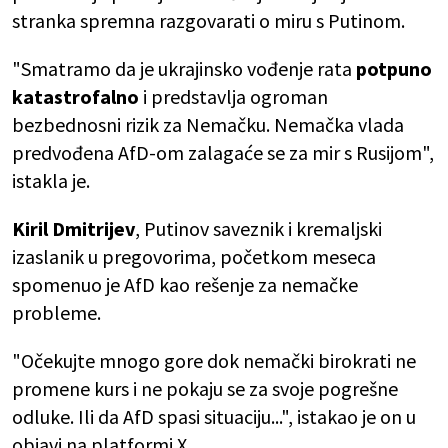
stranka spremna razgovarati o miru s Putinom.
"Smatramo da je ukrajinsko vođenje rata
potpuno
katastrofalno
i predstavlja ogroman
bezbednosni rizik za Nemačku. Nemačka vlada
predvođena AfD-om zalagaće se za mir s Rusijom",
istakla je.
Kiril Dmitrijev
, Putinov saveznik i kremaljski
izaslanik u pregovorima, početkom meseca
spomenuo je AfD kao rešenje za nemačke
probleme.
"Očekujte mnogo gore dok nemački birokrati ne
promene kurs i ne pokaju se za svoje pogrešne
odluke. Ili da AfD spasi situaciju...", istakao je on u
objavi na platformi X.