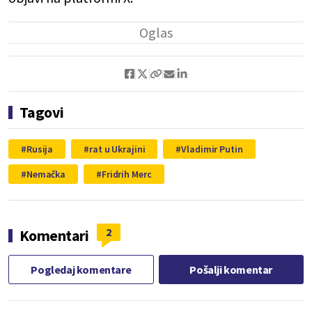
Tagovi
Rusija
rat u Ukrajini
Vladimir Putin
Nemačka
Fridrih Merc
2
Komentari
Pogledaj komentare
Pošalji komentar