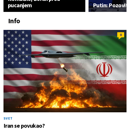
pucanjem
Putin: Pozovit
Info
0
SVET
Iran se povukao?