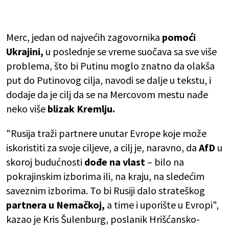
Merc, jedan od najvećih zagovornika
pomoći
Ukrajini,
u poslednje se vreme suočava sa sve više
problema, što bi Putinu moglo znatno da olakša
put do Putinovog cilja, navodi se dalje u tekstu, i
dodaje da je cilj da se na Mercovom mestu nađe
neko više
blizak Kremlju.
"Rusija traži partnere unutar Evrope koje može
iskoristiti za svoje ciljeve, a cilj je, naravno, da
AfD
u
skoroj budućnosti
dođe na vlast
– bilo na
pokrajinskim izborima ili, na kraju, na sledećim
saveznim izborima. To bi Rusiji dalo strateškog
partnera u Nemačkoj,
a time i uporište u Evropi",
kazao je Kris Šulenburg, poslanik Hrišćansko-