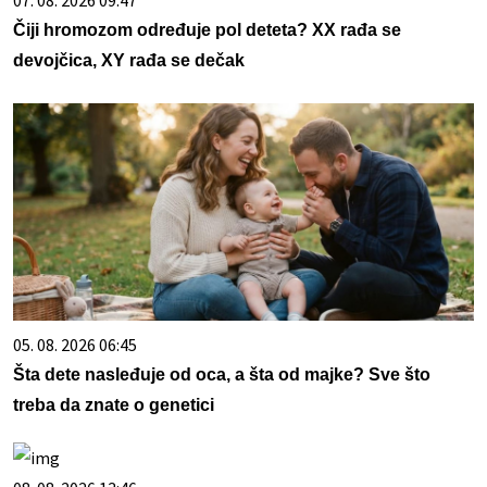
07. 08. 2026 09:47
Čiji hromozom određuje pol deteta? XX rađa se
devojčica, XY rađa se dečak
05. 08. 2026 06:45
Šta dete nasleđuje od oca, a šta od majke? Sve što
treba da znate o genetici