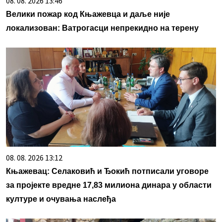
08. 08. 2026 13:46
Велики пожар код Књажевца и даље није
локализован: Ватрогасци непрекидно на терену
08. 08. 2026 13:12
Књажевац: Селаковић и Ђокић потписали уговоре
за пројекте вредне 17,83 милиона динара у области
културе и очувања наслеђа