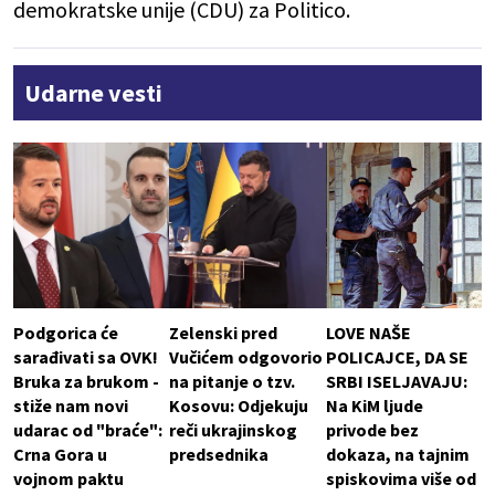
demokratske unije (CDU) za Politico.
Udarne vesti
Podgorica će
Zelenski pred
LOVE NAŠE
sarađivati sa OVK!
Vučićem odgovorio
POLICAJCE, DA SE
Bruka za brukom -
na pitanje o tzv.
SRBI ISELJAVAJU:
stiže nam novi
Kosovu: Odjekuju
Na KiM ljude
udarac od "braće":
reči ukrajinskog
privode bez
Crna Gora u
predsednika
dokaza, na tajnim
vojnom paktu
spiskovima više od