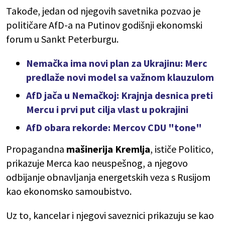
Takođe, jedan od njegovih savetnika pozvao je
političare AfD-a na Putinov godišnji ekonomski
forum u Sankt Peterburgu.
Nemačka ima novi plan za Ukrajinu: Merc
predlaže novi model sa važnom klauzulom
AfD jača u Nemačkoj: Krajnja desnica preti
Mercu i prvi put cilja vlast u pokrajini
AfD obara rekorde: Mercov CDU "tone"
Propagandna
mašinerija Kremlja
, ističe Politico,
prikazuje Merca kao neuspešnog, a njegovo
odbijanje obnavljanja energetskih veza s Rusijom
kao ekonomsko samoubistvo.
Uz to, kancelar i njegovi saveznici prikazuju se kao