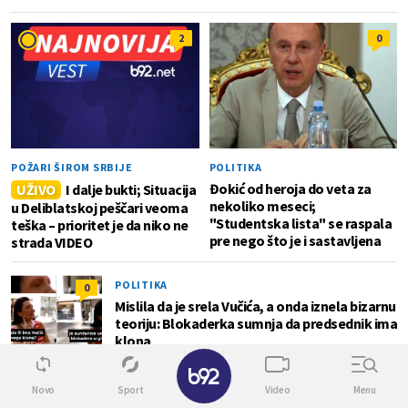
2
0
POŽARI ŠIROM SRBIJE
POLITIKA
Đokić od heroja do veta za
UŽIVO
I dalje bukti; Situacija
nekoliko meseci;
u Deliblatskoj peščari veoma
"Studentska lista" se raspala
teška – prioritet je da niko ne
pre nego što je i sastavljena
strada VIDEO
POLITIKA
0
Mislila da je srela Vučića, a onda iznela bizarnu
teoriju: Blokaderka sumnja da predsednik ima
klona
✕
Novo
Sport
Video
Menu
SVET
0