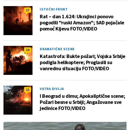
ISTOČNI FRONT
17
Rat – dan 1.624: Ukrajinci ponovo
pogodili "ruski Amazon"; SAD pojačale
pomoć Kijevu FOTO/VIDEO
DRAMATIČNE SCENE
14
Katastrofa: Bukte požari; Vojska Srbije
podigla helikoptere; Proglasili su
vanrednu situaciju FOTO/VIDEO
VATRA DIVLJA
11
I Beograd u dimu; Apokaliptične scene;
Požari besne u Srbiji; Angažovane sve
jedinice FOTO/VIDEO