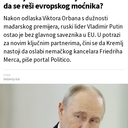
da se reši evropskog moćnika?
Nakon odlaska Viktora Orbana s dužnosti
mađarskog premijera, ruski lider Vladimir Putin
ostao je bez glavnog saveznika u EU. U potrazi
za novim ključnim partnerima, čini se da Kremlj
nastoji da oslabi nemačkog kancelara Friedriha
Merca, piše portal Politico.
Izvor:
Večernji list