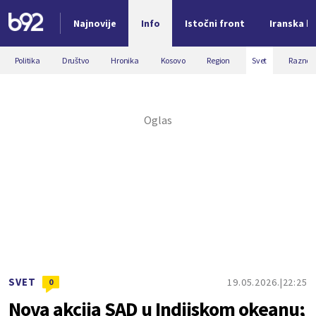
Najnovije
Info
Istočni front
Iranska kr
Nova vest
Politika
Društvo
Hronika
Kosovo
Region
Svet
Razno
SVET
19.05.2026.
22:25
0
Nova akcija SAD u Indijskom okeanu;