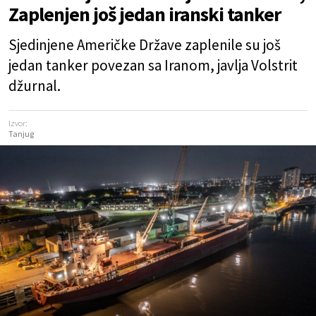
Zaplenjen još jedan iranski tanker
Sjedinjene Američke Države zaplenile su još
jedan tanker povezan sa Iranom, javlja Volstrit
džurnal.
Izvor:
Tanjug