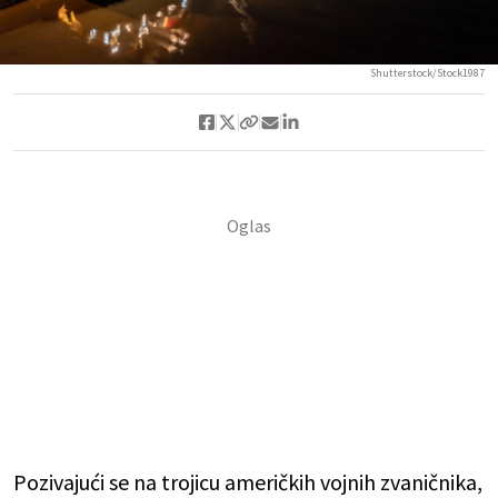
Shutterstock/Stock1987
Pozivajući se na trojicu američkih vojnih zvaničnika,