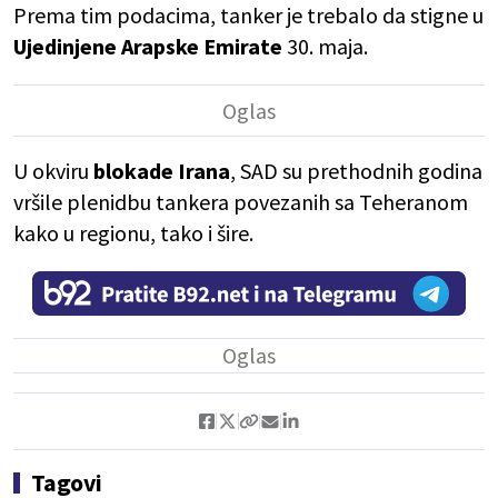
Prema tim podacima, tanker je trebalo da stigne u
Ujedinjene Arapske Emirate
30. maja.
U okviru
blokade Irana
, SAD su prethodnih godina
vršile plenidbu tankera povezanih sa Teheranom
kako u regionu, tako i šire.
Tagovi