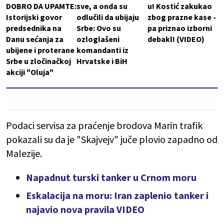
DOBRO DA UPAMTE:
sve, a onda su
u! Kostić zakukao
Istorijski govor
odlučili da ubijaju
zbog prazne kase -
predsednika na
Srbe: Ovo su
pa priznao izborni
Danu sećanja za
ozloglašeni
debakl! (VIDEO)
ubijene i proterane
komandanti iz
Srbe u zločinačkoj
Hrvatske i BiH
akciji "Oluja"
Podaci servisa za praćenje brodova Marin trafik
pokazali su da je "Skajvejv" juče plovio zapadno od
Malezije.
Napadnut turski tanker u Crnom moru
Eskalacija na moru: Iran zaplenio tanker i
najavio nova pravila VIDEO