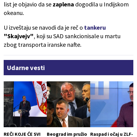
list je objavio da se
zaplena
dogodila u Indijskom
okeanu.
U izveštaju se navodi da je reč o
tankeru
"Skajvejv"
, koji su SAD sankcionisale u martu
zbog transporta iranske nafte.
Udarne vesti
REČI KOJE ĆE SVI
Beograd im pružio
Raspad i očaj u ZLF-