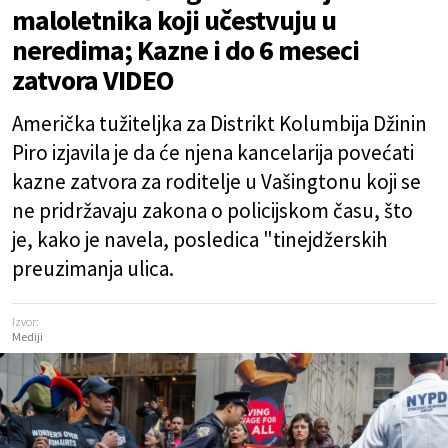
maloletnika koji učestvuju u
neredima; Kazne i do 6 meseci
zatvora VIDEO
Američka tužiteljka za Distrikt Kolumbija Džinin
Piro izjavila je da će njena kancelarija povećati
kazne zatvora za roditelje u Vašingtonu koji se
ne pridržavaju zakona o policijskom času, što
je, kako je navela, posledica "tinejdžerskih
preuzimanja ulica.
Izvor:
Mediji