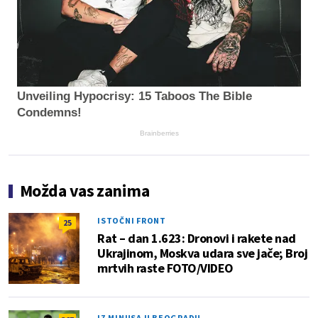
Unveiling Hypocrisy: 15 Taboos The Bible
Condemns!
Brainberries
Možda vas zanima
ISTOČNI FRONT
25
Rat – dan 1.623: Dronovi i rakete nad
Ukrajinom, Moskva udara sve jače; Broj
mrtvih raste FOTO/VIDEO
IZ MINUSA U BEOGRADU