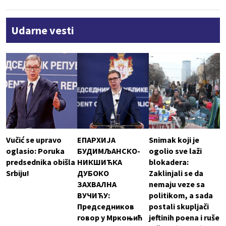
Udarne vesti
Vučić se upravo
ЕПАРХИЈА
Snimak koji je
oglasio: Poruka
БУДИМЉАНСКО-
ogolio sve laži
predsednika obišla
НИКШИЋКА
blokadera:
Srbiju!
ДУБОКО
Zaklinjali se da
ЗАХВАЛНА
nemaju veze sa
ВУЧИЋУ:
politikom, a sada
Председников
postali skupljači
говор у Мркоњић
jeftinih poena i ruše