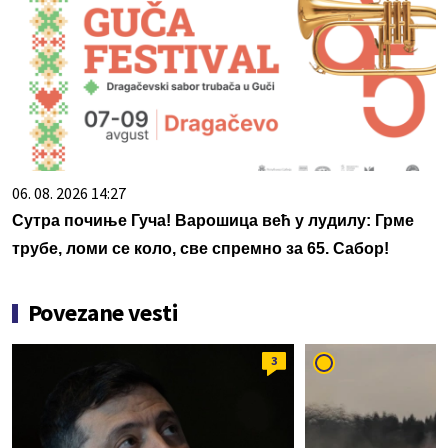
06. 08. 2026 14:27
Сутра почиње Гуча! Варошица већ у лудилу: Грме
трубе, ломи се коло, све спремно за 65. Сабор!
Povezane vesti
3