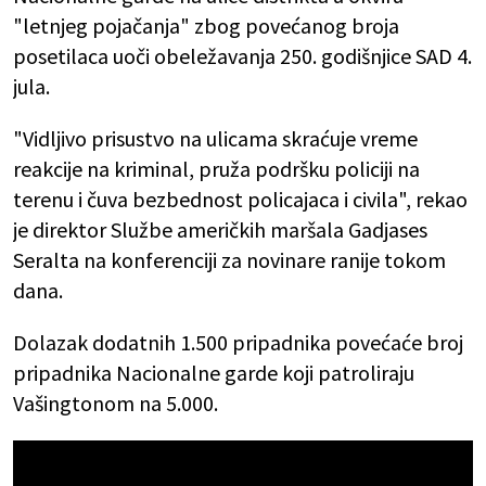
"letnjeg pojačanja" zbog povećanog broja
posetilaca uoči obeležavanja 250. godišnjice SAD 4.
jula.
"Vidljivo prisustvo na ulicama skraćuje vreme
reakcije na kriminal, pruža podršku policiji na
terenu i čuva bezbednost policajaca i civila", rekao
je direktor Službe američkih maršala Gadjases
Seralta na konferenciji za novinare ranije tokom
dana.
Dolazak dodatnih 1.500 pripadnika povećaće broj
pripadnika Nacionalne garde koji patroliraju
Vašingtonom na 5.000.