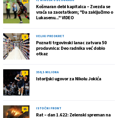
367
Košmaran debi kapitalca – Zvezda se
vraća sa zaostatkom; "Da zaključimo o
Lukasenu..." VIDEO
VELIKI PREOKRET
0
Poznati trgovinski lanac zatvara 50
prodavnica: Deo radnika već dobio
otkaz
359,5 MILIONA
7
Istorijski ugovor za Nikolu Jokića
ISTOČNI FRONT
65
Rat – dan 1.622: Zelenski spreman na