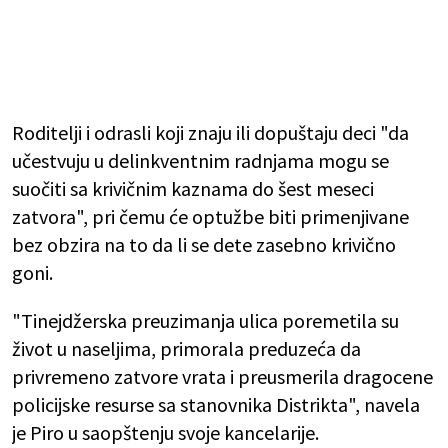
Roditelji i odrasli koji znaju ili dopuštaju deci "da
učestvuju u delinkventnim radnjama mogu se
suočiti sa krivičnim kaznama do šest meseci
zatvora", pri čemu će optužbe biti primenjivane
bez obzira na to da li se dete zasebno krivično
goni.
"Tinejdžerska preuzimanja ulica poremetila su
život u naseljima, primorala preduzeća da
privremeno zatvore vrata i preusmerila dragocene
policijske resurse sa stanovnika Distrikta", navela
je Piro u saopštenju svoje kancelarije.