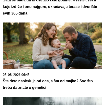
Sadi se sada da bi cvetalo cele godine: 4 vrste cveća
koje izdrže i ono najgore, ukrašavaju terase i dvorište
svih 365 dana
05. 08. 2026 06:45
Šta dete nasleđuje od oca, a šta od majke? Sve što
treba da znate o genetici