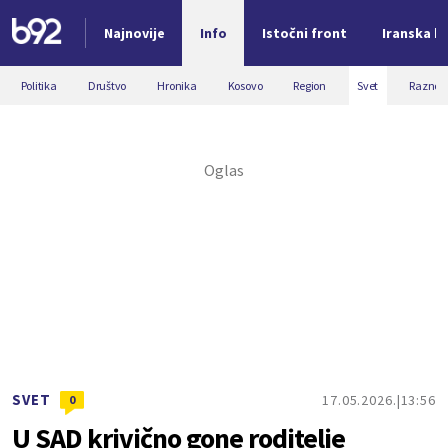
Najnovije
Info
Istočni front
Iranska kr
Nova vest
Politika
Društvo
Hronika
Kosovo
Region
Svet
Razno
SVET
17.05.2026.
13:56
0
U SAD krivično gone roditelje