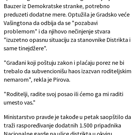
Bauzer iz Demokratske stranke, potrebno
preduzeti dodatne mere. Optužila je Gradsko veće
Vašingtona da odbija da se "pozabavi
problemom" i da njihovo nečinjenje stvara
"izuzetno opasnu situaciju za stanovnike Distrikta i
same tinejdžere".
"Građani koji poštuju zakon i plaćaju porez ne bi
trebalo da subvencionišu haos izazvan roditeljskim
nemarom", rekla je Pirova.
"Roditelji, radite svoj posao ili ćemo ga mi raditi
umesto vas."
Ministarstvo pravde je takođe u petak saopštilo da
traži raspoređivanje dodatnih 1.500 pripadnika
Nacionalne garde na ulice distrikta u okviru