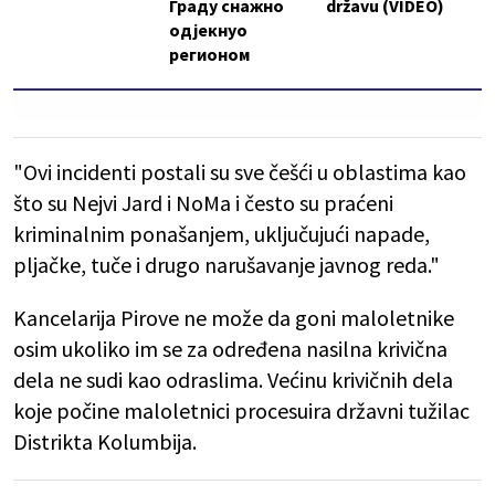
Граду снажно
državu (VIDEO)
одјекнуо
регионом
"Ovi incidenti postali su sve češći u oblastima kao
što su Nejvi Jard i NoMa i često su praćeni
kriminalnim ponašanjem, uključujući napade,
pljačke, tuče i drugo narušavanje javnog reda."
Kancelarija Pirove ne može da goni maloletnike
osim ukoliko im se za određena nasilna krivična
dela ne sudi kao odraslima. Većinu krivičnih dela
koje počine maloletnici procesuira državni tužilac
Distrikta Kolumbija.