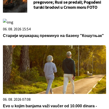
pregovore; Rusi se predali; Pogođeni
turski brodovi u Crnom moru FOTO
06. 08. 2026 15:54
Старији мушкарац преминуо на базену "Кошутњак"
06. 08. 2026 07:08
Evo u kojim banjama važi vaučer od 10.000 dinara -