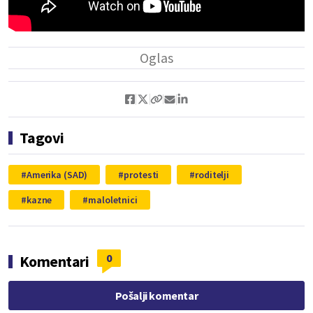
Tagovi
Amerika (SAD)
protesti
roditelji
kazne
maloletnici
0
Komentari
Pošalji komentar