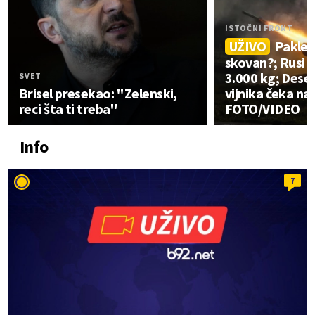
ISTOČNI FRONT
UŽIVO
Pakleni
skovan?; Rusi 
3.000 kg; Deset
SVET
Brisel presekao: "Zelenski,
vijnika čeka na
reci šta ti treba"
FOTO/VIDEO
Info
7