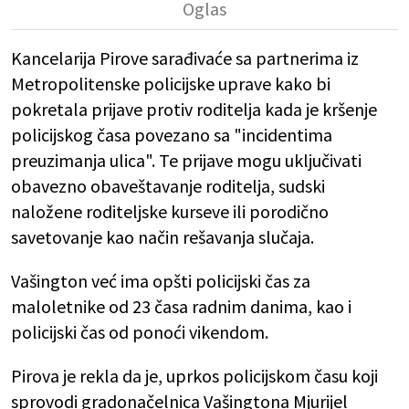
Kancelarija Pirove sarađivaće sa partnerima iz
Metropolitenske policijske uprave kako bi
pokretala prijave protiv roditelja kada je kršenje
policijskog časa povezano sa "incidentima
preuzimanja ulica". Te prijave mogu uključivati
obavezno obaveštavanje roditelja, sudski
naložene roditeljske kurseve ili porodično
savetovanje kao način rešavanja slučaja.
Vašington već ima opšti policijski čas za
maloletnike od 23 časa radnim danima, kao i
policijski čas od ponoći vikendom.
Pirova je rekla da je, uprkos policijskom času koji
sprovodi gradonačelnica Vašingtona Mjurijel