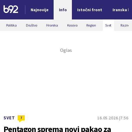
Najnovije
Info
Istočni front
Iranska kr
Nova vest
Politika
Društvo
Hronika
Kosovo
Region
Svet
Razno
SVET
16.05.2026.
7:56
7
Pentagon sprema novi pakao za