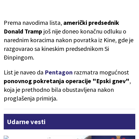
Prema navodima lista,
američki predsednik
Donald Tramp
još nije doneo konačnu odluku o
narednim koracima nakon povratka iz Kine, gde je
razgovarao sa kineskim predsednikom Si
Đinpingom.
List je naveo da
Pentagon
razmatra mogućnost
ponovnog pokretanja operacije "Epski gnev"
,
koja je prethodno bila obustavljena nakon
proglašenja primirja.
Udarne vesti