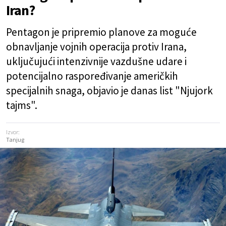
Iran?
Pentagon je pripremio planove za moguće
obnavljanje vojnih operacija protiv Irana,
uključujući intenzivnije vazdušne udare i
potencijalno raspoređivanje američkih
specijalnih snaga, objavio je danas list "Njujork
tajms".
Izvor:
Tanjug