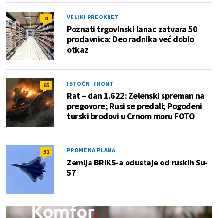
VELIKI PREOKRET
0
Poznati trgovinski lanac zatvara 50
prodavnica: Deo radnika već dobio
otkaz
ISTOČNI FRONT
65
Rat – dan 1.622: Zelenski spreman na
pregovore; Rusi se predali; Pogođeni
turski brodovi u Crnom moru FOTO
PROMENA PLANA
31
Zemlja BRIKS-a odustaje od ruskih Su-
57