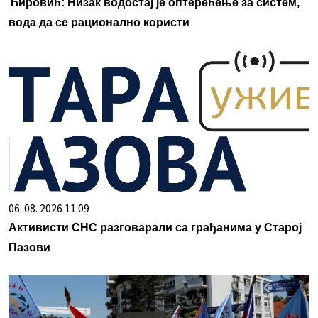
Ћировић: Низак водостај је оптерећење за систем,
вода да се рационално користи
06. 08. 2026 11:09
Активисти СНС разговарали са грађанима у Старој
Пазови