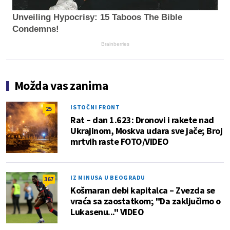
Unveiling Hypocrisy: 15 Taboos The Bible
Condemns!
Brainberries
Možda vas zanima
ISTOČNI FRONT
25
Rat – dan 1.623: Dronovi i rakete nad
Ukrajinom, Moskva udara sve jače; Broj
mrtvih raste FOTO/VIDEO
IZ MINUSA U BEOGRADU
367
Košmaran debi kapitalca – Zvezda se
vraća sa zaostatkom; "Da zaključimo o
Lukasenu..." VIDEO