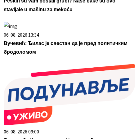
Peškiri su vam postali grubi? Naše bake su ovo
stavljale u mašinu za mekoću
06. 08. 2026 13:34
Вучевић: Ђилас је свестан да је пред политичким
бродоломом
06. 08. 2026 09:00