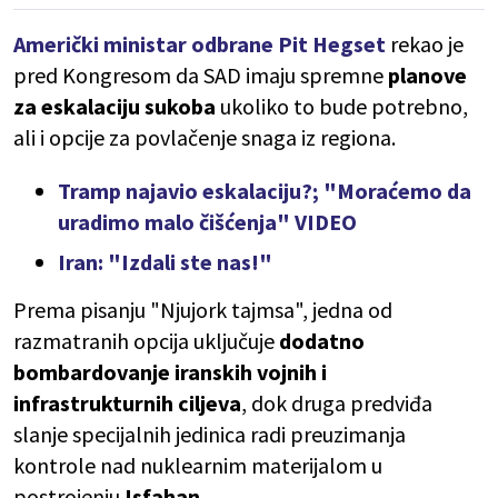
Američki ministar odbrane Pit Hegset
rekao je
pred Kongresom da SAD imaju spremne
planove
za eskalaciju sukoba
ukoliko to bude potrebno,
ali i opcije za povlačenje snaga iz regiona.
Tramp najavio eskalaciju?; "Moraćemo da
uradimo malo čišćenja" VIDEO
Iran: "Izdali ste nas!"
Prema pisanju "Njujork tajmsa", jedna od
razmatranih opcija uključuje
dodatno
bombardovanje iranskih vojnih i
infrastrukturnih ciljeva
, dok druga predviđa
slanje specijalnih jedinica radi preuzimanja
kontrole nad nuklearnim materijalom u
postrojenju
Isfahan
.