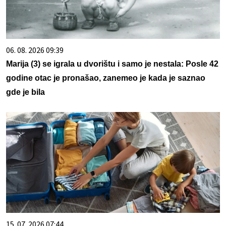
06. 08. 2026 09:39
Marija (3) se igrala u dvorištu i samo je nestala: Posle 42
godine otac je pronašao, zanemeo je kada je saznao
gde je bila
15. 07. 2026 07:44