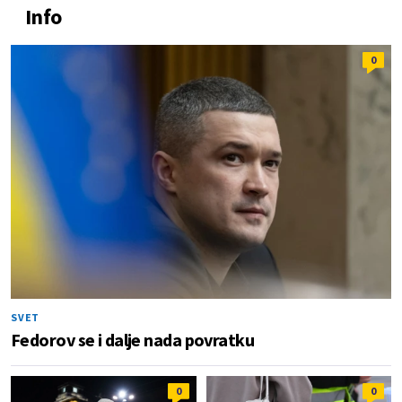
Info
0
SVET
Fedorov se i dalje nada povratku
0
0