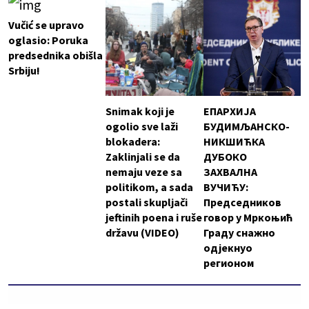
Vučić se upravo
oglasio: Poruka
predsednika obišla
Srbiju!
Snimak koji je
ЕПАРХИЈА
ogolio sve laži
БУДИМЉАНСКО-
blokadera:
НИКШИЋКА
Zaklinjali se da
ДУБОКО
nemaju veze sa
ЗАХВАЛНА
politikom, a sada
ВУЧИЋУ:
postali skupljači
Председников
jeftinih poena i ruše
говор у Мркоњић
državu (VIDEO)
Граду снажно
одјекнуо
регионом