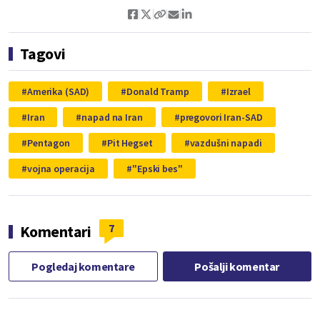
Tagovi
Amerika (SAD)
Donald Tramp
Izrael
Iran
napad na Iran
pregovori Iran-SAD
Pentagon
Pit Hegset
vazdušni napadi
vojna operacija
"Epski bes"
7
Komentari
Pogledaj komentare
Pošalji komentar