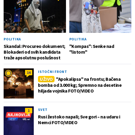
POLITIKA
POLITIKA
Skandal: Procureo dokument;
"Kompas": Senke nad
Blokaderi od svih kandidata
"listom"
traže apsolutnu poslušnost
ISTOČNI FRONT
14
UŽIVO
"Apokalipsa" na frontu; Bačena
bomba od 3.000 kg; Spremno na desetine
hiljada vojnika FOTO/VIDEO
SVET
1
Rusi žestoko napali; Sve gori – na udaru i
Nemci FOTO/VIDEO