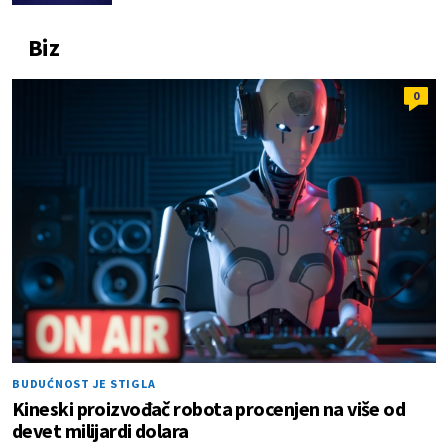
Biz
0
BUDUĆNOST JE STIGLA
Kineski proizvođač robota procenjen na više od
devet milijardi dolara