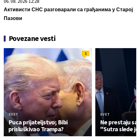
06. 08. 2026 12:28
Активисти СНС разговарали са грађанима у Старој
Пазови
Povezane vesti
1
SVET
SVET
Puca prijateljstvo; Bibi
Ne prestaju sa
prisluškivao Trampa?
"Sutra slede jo