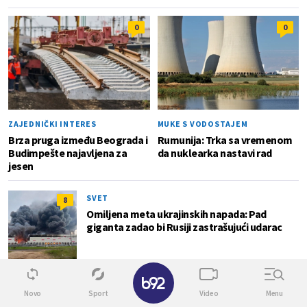
0
0
ZAJEDNIČKI INTERES
MUKE S VODOSTAJEM
Brza pruga između Beograda i
Rumunija: Trka sa vremenom
Budimpešte najavljena za
da nuklearka nastavi rad
jesen
SVET
8
Omiljena meta ukrajinskih napada: Pad
giganta zadao bi Rusiji zastrašujući udarac
✕
NOVA OPASNOST
0
Novo
Sport
Video
Menu
Starenje ugrožava penzione sisteme u Evropi