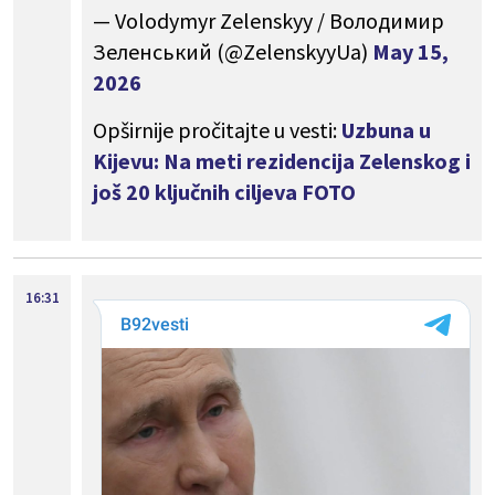
— Volodymyr Zelenskyy / Володимир
Зеленський (@ZelenskyyUa)
May 15,
2026
Opširnije pročitajte u vesti:
Uzbuna u
Kijevu: Na meti rezidencija Zelenskog i
još 20 ključnih ciljeva FOTO
16:31