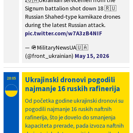
Signum battalion shot down 18 🇷🇺
Russian Shahed-type kamikaze drones
during the latest Russian attack.
pic.twitter.com/w7A3zB4NIF
— 🪖MilitaryNewsUA🇺🇦
(@front_ukrainian)
May 15, 2026
Ukrajinski dronovi pogodili
20:05
najmanje 16 ruskih rafinerija
Od početka godine ukrajinski dronovi su
pogodili najmanje 16 ruskih naftnih
rafinerija, što je dovelo do smanjenja
kapaciteta prerade, pada izvoza naftnih