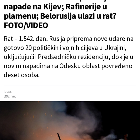
napade na Kijev; Rafinerije u
plamenu; Belorusija ulazi u rat?
FOTO/VIDEO
Rat – 1.542. dan. Rusija priprema nove udare na
gotovo 20 političkih i vojnih ciljeva u Ukrajini,
uključujući i Predsedničku rezidenciju, dok je u
novim napadima na Odesku oblast povređeno
deset osoba.
Izvor:
B92.net