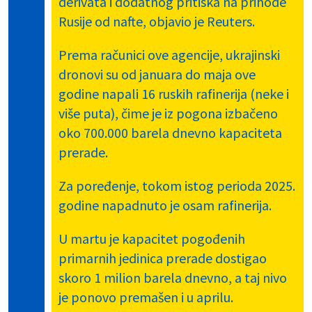
derivata i dodatnog pritiska na prihode
Rusije od nafte, objavio je Reuters.
Prema računici ove agencije, ukrajinski
dronovi su od januara do maja ove
godine napali 16 ruskih rafinerija (neke i
više puta), čime je iz pogona izbačeno
oko 700.000 barela dnevno kapaciteta
prerade.
Za poređenje, tokom istog perioda 2025.
godine napadnuto je osam rafinerija.
U martu je kapacitet pogođenih
primarnih jedinica prerade dostigao
skoro 1 milion barela dnevno, a taj nivo
je ponovo premašen i u aprilu.