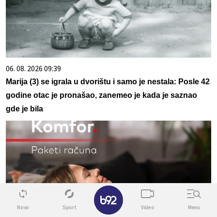
06. 08. 2026 09:39
Marija (3) se igrala u dvorištu i samo je nestala: Posle 42
godine otac je pronašao, zanemeo je kada je saznao
gde je bila
✕
Novo
Sport
Video
Menu