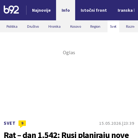
Najnovije
Info
Istočni front
Iranska kr
Nova vest
Politika
Društvo
Hronika
Kosovo
Region
Svet
Razno
SVET
15.05.2026.
23:39
9
Rat – dan 1.542: Rusi planiraju nove