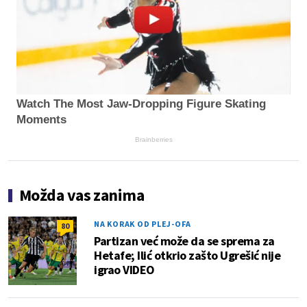
Watch The Most Jaw‑Dropping Figure Skating
Moments
Brainberries
Možda vas zanima
NA KORAK OD PLEJ-OFA
80
Partizan već može da se sprema za
Hetafe; Ilić otkrio zašto Ugrešić nije
igrao VIDEO