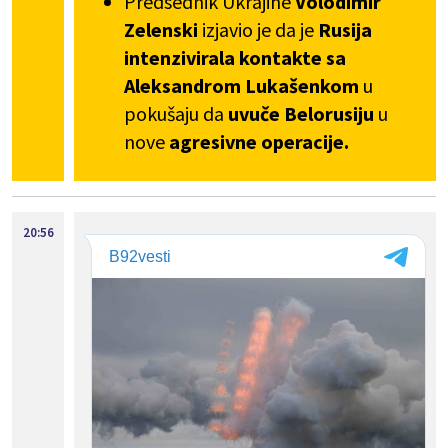
Predsednik Ukrajine
Volodimir
Zelenski
izjavio je da je
Rusija
intenzivirala kontakte sa
Aleksandrom Lukašenkom
u
pokušaju da
uvuče Belorusiju
u
nove
agresivne operacije.
20:56