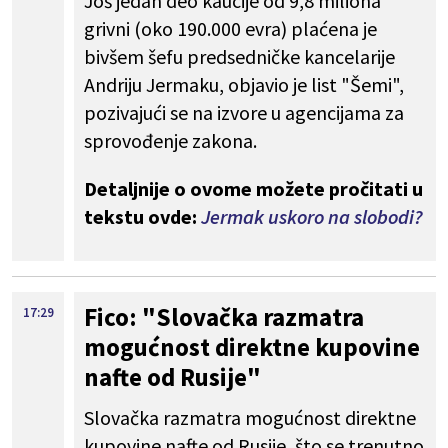
Još jedan deo kaucije od 9,8 miliona
grivni (oko 190.000 evra) plaćena je
bivšem šefu predsedničke kancelarije
Andriju Jermaku, objavio je list "Šemi",
pozivajući se na izvore u agencijama za
sprovođenje zakona.
Detaljnije o ovome možete pročitati u
tekstu ovde:
Jermak uskoro na slobodi?
Fico: "Slovačka razmatra
17:29
mogućnost direktne kupovine
nafte od Rusije"
Slovačka razmatra mogućnost direktne
kupovine nafte od Rusije, što se trenutno