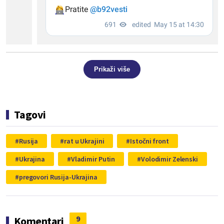
Prikaži više
Tagovi
Rusija
rat u Ukrajini
Istočni front
Ukrajina
Vladimir Putin
Volodimir Zelenski
pregovori Rusija-Ukrajina
9
Komentari