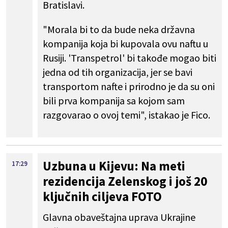
Bratislavi.
"Morala bi to da bude neka državna
kompanija koja bi kupovala ovu naftu u
Rusiji. 'Transpetrol' bi takođe mogao biti
jedna od tih organizacija, jer se bavi
transportom nafte i prirodno je da su oni
bili prva kompanija sa kojom sam
razgovarao o ovoj temi", istakao je Fico.
Uzbuna u Kijevu: Na meti
17:29
rezidencija Zelenskog i još 20
ključnih ciljeva FOTO
Glavna obaveštajna uprava Ukrajine