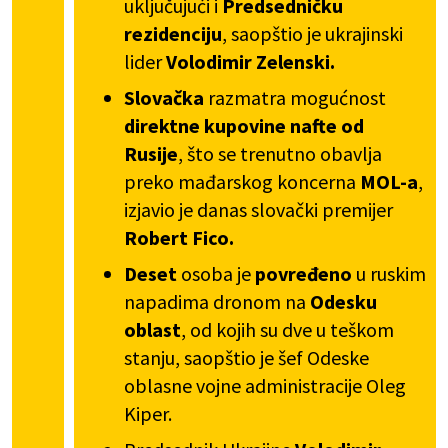
uključujući i
Predsedničku
rezidenciju
, saopštio je ukrajinski
lider
Volodimir Zelenski.
Slovačka
razmatra mogućnost
direktne kupovine nafte od
Rusije
, što se trenutno obavlja
preko mađarskog koncerna
MOL-a
,
izjavio je danas slovački premijer
Robert Fico.
Deset
osoba je
povređeno
u ruskim
napadima dronom na
Odesku
oblast
, od kojih su dve u teškom
stanju, saopštio je šef Odeske
oblasne vojne administracije Oleg
Kiper.