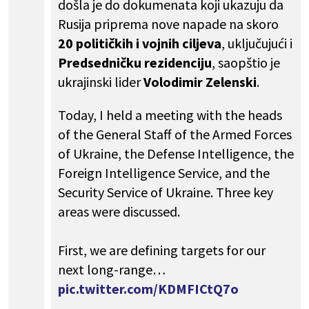
došla je do dokumenata koji ukazuju da
Rusija priprema nove napade na skoro
20 političkih i vojnih ciljeva
, uključujući i
Predsedničku rezidenciju
, saopštio je
ukrajinski lider
Volodimir
Zelenski
.
Today, I held a meeting with the heads
of the General Staff of the Armed Forces
of Ukraine, the Defense Intelligence, the
Foreign Intelligence Service, and the
Security Service of Ukraine. Three key
areas were discussed.
First, we are defining targets for our
next long-range…
pic.twitter.com/KDMFICtQ7o