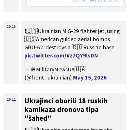
20:26
❗️🇺🇦Ukrainian MiG-29 fighter jet, using
🇺🇸American guided aerial bombs
GBU-62, destroys a 🇷🇺Russian base
pic.twitter.com/Vz7QY9lsDN
— 🪖MilitaryNewsUA🇺🇦
(@front_ukrainian)
May 15, 2026
Ukrajinci oborili 18 ruskih
20:22
kamikaza dronova tipa
"šahed"
❗️🇺🇦Ukrainian servicemen from the