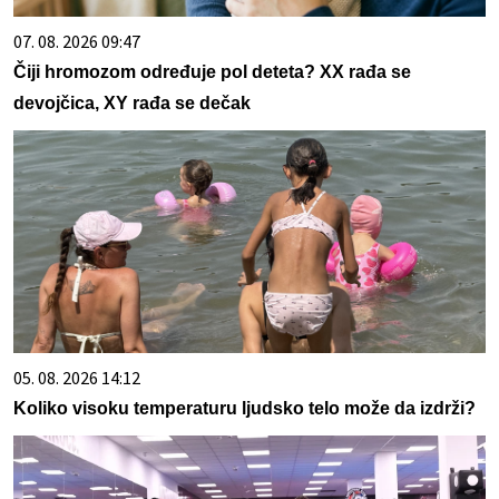
07. 08. 2026 09:47
Čiji hromozom određuje pol deteta? XX rađa se
devojčica, XY rađa se dečak
05. 08. 2026 14:12
Koliko visoku temperaturu ljudsko telo može da izdrži?