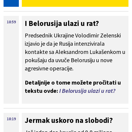
I Belorusija ulazi u rat?
18:59
Predsednik Ukrajine Volodimir Zelenski
izjavio je da je Rusija intenzivirala
kontakte sa Aleksandrom Lukašenkom u
pokušaju da uvuče Belorusiju u nove
agresivne operacije.
Detaljnije o tome možete pročitati u
tekstu ovde:
I Belorusija ulazi u rat?
Jermak uskoro na slobodi?
18:19