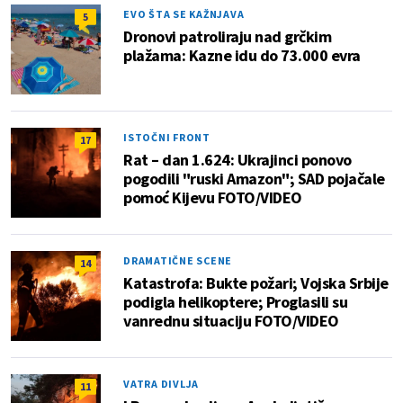
EVO ŠTA SE KAŽNJAVA
5
Dronovi patroliraju nad grčkim
plažama: Kazne idu do 73.000 evra
ISTOČNI FRONT
17
Rat – dan 1.624: Ukrajinci ponovo
pogodili "ruski Amazon"; SAD pojačale
pomoć Kijevu FOTO/VIDEO
DRAMATIČNE SCENE
14
Katastrofa: Bukte požari; Vojska Srbije
podigla helikoptere; Proglasili su
vanrednu situaciju FOTO/VIDEO
VATRA DIVLJA
11