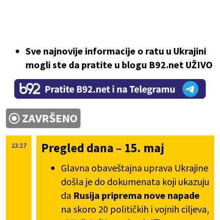
Sve najnovije informacije o ratu u Ukrajini
mogli ste da pratite u blogu B92.net UŽIVO
ZAVRŠENO
Pregled dana – 15. maj
23:27
Glavna obaveštajna uprava Ukrajine
došla je do dokumenata koji ukazuju
da
Rusija priprema nove napade
na skoro 20 političkih i vojnih ciljeva,